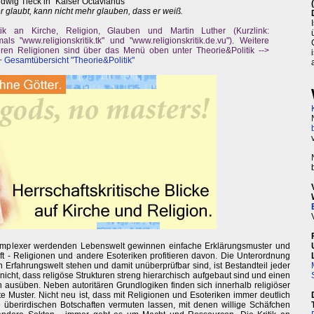
dwig Tieck in "Kaiser Octavianus"
r glaubt, kann nicht mehr glauben, dass er weiß.
tik an Kirche, Religion, Glauben und Martin Luther (Kurzlink:
als "www.religionskritik.tk" und "www.religionskritik.de.vu"). Weitere
ren Religionen sind über das Menü oben unter Theorie&Politik -->
++
Gesamtübersicht "Theorie&Politik"
 komplexer werdenden Lebenswelt gewinnen einfache Erklärungsmuster und
 - Religionen und andere Esoteriken profitieren davon. Die Unterordnung
 Erfahrungswelt stehen und damit unüberprüfbar sind, ist Bestandteil jeder
nicht, dass religöse Strukturen streng hierarchisch aufgebaut sind und einen
ausüben. Neben autoritären Grundlogiken finden sich innerhalb religiöser
uster. Nicht neu ist, dass mit Religionen und Esoteriken immer deutlich
ie überirdischen Botschaften vermuten lassen, mit denen willige Schäfchen