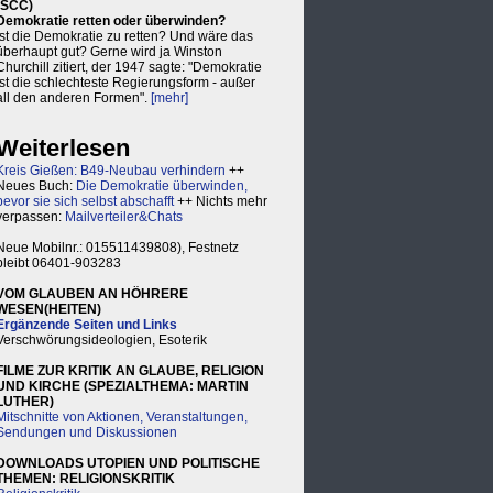
(SCC)
Demokratie retten oder überwinden?
Ist die Demokratie zu retten? Und wäre das
überhaupt gut? Gerne wird ja Winston
Churchill zitiert, der 1947 sagte: "Demokratie
ist die schlechteste Regierungsform - außer
all den anderen Formen".
[mehr]
Weiterlesen
Kreis Gießen: B49-Neubau verhindern
++
Neues Buch:
Die Demokratie überwinden,
bevor sie sich selbst abschafft
++ Nichts mehr
verpassen:
Mailverteiler&Chats
Neue Mobilnr.: 015511439808), Festnetz
bleibt 06401-903283
VOM GLAUBEN AN HÖHRERE
WESEN(HEITEN)
Ergänzende Seiten und Links
Verschwörungsideologien, Esoterik
FILME ZUR KRITIK AN GLAUBE, RELIGION
UND KIRCHE (SPEZIALTHEMA: MARTIN
LUTHER)
Mitschnitte von Aktionen, Veranstaltungen,
Sendungen und Diskussionen
DOWNLOADS UTOPIEN UND POLITISCHE
THEMEN: RELIGIONSKRITIK