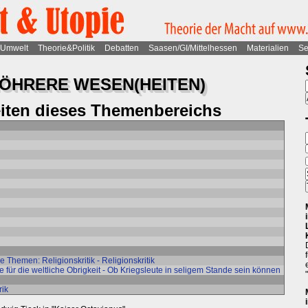
Umwelt
Theorie&Politik
Debatten
Saasen/GI/Mittelhessen
Materialien
Se
ÖHRERE WESEN(HEITEN)
eiten dieses Themenbereichs
 Themen: Religionskritik - Religionskritik
e für die weltliche Obrigkeit - Ob Kriegsleute in seligem Stande sein können
rik