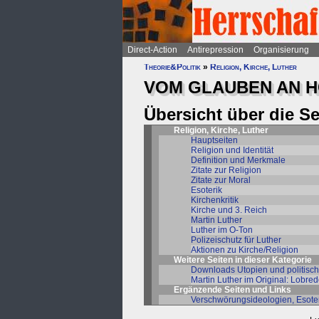
Direct-Action
Antirepression
Organisierung
Theorie&Politik
»
Religion, Kirche, Luther
VOM GLAUBEN AN H
Übersicht über die S
Religion, Kirche, Luther
Hauptseiten
Religion und Identität
Definition und Merkmale
Zitate zur Religion
Zitate zur Moral
Esoterik
Kirchenkritik
Kirche und 3. Reich
Martin Luther
Luther im O-Ton
Polizeischutz für Luther
Aktionen zu Kirche/Religion
Weitere Seiten in dieser Kategorie
Downloads Utopien und politische
Martin Luther im Original: Lobred
Ergänzende Seiten und Links
Verschwörungsideologien, Esote