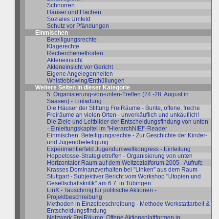
Schnorren
Häuser und Flächen
Soziales Umfeld
Schutz vor Pfändungen
Einmischen
Beteiligungsrechte
Klagerechte
Recherchemethoden
Akteneinsicht
Akteneinsicht vor Gericht
Eigene Angelegenheiten
Whistleblowing/Enthüllungen
Weitere Seiten in dieser Kategorie
5. Organisierung-von-unten-Treffen (24.-28. August in
Saasen) - Einladung
Die Häuser der Stiftung FreiRäume - Bunte, offene, freche
Freiräume an vielen Orten - unverkäuflich und unkäuflich!
Die Ziele und Leitbilder der Entscheidungsfindung von unten
- Einleitungskapitel im "HierarchNIE!"-Reader
Einmischen: Beteiligungsrechte - Zur Geschichte der Kinder-
und Jugendbeteiligung
Experimentierfeld Jugendumweltkongress - Einleitung
Hoppetosse-Strategietreffen - Organisierung von unten
Horizontaler Raum auf dem Weltzozialforum 2005 - Aufrufe
Krasses Dominanzverhalten bei "Linken" aus dem Raum
Stuttgart - Subjektiver Bericht vom Workshop "Utopien und
Gesellschaftskritik" am 6.7. in Tübingen
LinX - Tauschring für politische Aktionen -
Projektbeschreibung
Methoden in Einzelbeschreibung - Methode Werkstattarbeit &
Entscheidungsfindung
Netzwerk FreiRäume: Offene Aktionsplattformen in