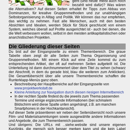
geht (und heute meist auch noch
bezahlt wird dafür)? Was wären
die Alternativen? Auf diesen Seiten erhaltet Ihr Tipps zum Abbau von
Dominanzen, für kreative Gruppenmethoden und zur unabhängigen
Selbstorganisierung in Alltag und Politik. Wir können das nur empfehlen,
das wichtig zu nehmen. Fast alle Menschen, auch mit den besten
Absichten und Idealen, werden Stück für Stück geschluckt von einem
System, welches überall auf Profite ausgerichtet ist - auch bei denen, die
die Welt verbessern wollen, selbst in den meisten antikapitalistischen oder
anarchistischen Projekten.
Die Gliederung dieser Seiten
Du bist auf der Eingangsseite zu einem Themenbereich. Die graue
Tabelle oben zeigt dir alle Seiten zum Thema Organisierung und
Gruppenmethoden. Mit einem Klick auf eine Zeile kommst du zum
entsprechenden Artikel, der oft auf mehreren Seiten aufgeteilt ist. Die
Unterteilung ist dann durchnummeriert über dem Titel zu sehen (schwarz
der Abschnitt, in dem du gerade bist, blau die weiteren zum Anklicken).
Die Gesamtübersicht über alle unsere Themenbereiche schaffen die
Runterklapp-Menüs ganz oben.
Beschreibung der Hauptbereiche auf der Eingangsseite von
www.projektwerkstatt.de
Kleine Anleitung zur Navigation durch diesen riesigen Internetbereich
In der rechten Spalte findest du die jeweils zum Thema passenden
Termine und einige ergänzende Informationen (bei schmalem
Bildschirm wird diese Spalte unten angehängt, z.B. am manchen
Smartphones in der Hochkantansicht).
Auf dieser Seite präsentieren wir neben der Seitenübersicht noch unsere
Film- und Materialsammlungen sowie ausgewählte andere Informationen
und Angebote, die zum Themenbereich passen.
Und übrigens: Die URLs mit ...siehe.website sind unsere eigenen
Kurzlinks, die mensch sich besser merken kann und die kein Label