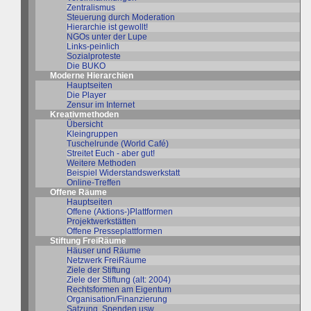
Zentralismus
Steuerung durch Moderation
Hierarchie ist gewollt!
NGOs unter der Lupe
Links-peinlich
Sozialproteste
Die BUKO
Moderne Hierarchien
Hauptseiten
Die Player
Zensur im Internet
Kreativmethoden
Übersicht
Kleingruppen
Tuschelrunde (World Café)
Streitet Euch - aber gut!
Weitere Methoden
Beispiel Widerstandswerkstatt
Online-Treffen
Offene Räume
Hauptseiten
Offene (Aktions-)Plattformen
Projektwerkstätten
Offene Presseplattformen
Stiftung FreiRäume
Häuser und Räume
Netzwerk FreiRäume
Ziele der Stiftung
Ziele der Stiftung (alt: 2004)
Rechtsformen am Eigentum
Organisation/Finanzierung
Satzung, Spenden usw.