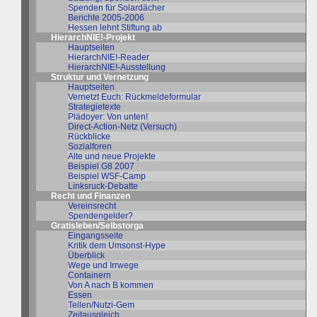
Spenden für Solardächer
Berichte 2005-2006
Hessen lehnt Stiftung ab
HierarchNIE!-Projekt
Hauptseiten
HierarchNIE!-Reader
HierarchNIE!-Ausstellung
Struktur und Vernetzung
Hauptseiten
Vernetzt Euch: Rückmeldeformular
Strategietexte
Plädoyer: Von unten!
Direct-Action-Netz (Versuch)
Rückblicke
Sozialforen
Alte und neue Projekte
Beispiel G8 2007
Beispiel WSF-Camp
Linksruck-Debatte
Recht und Finanzen
Vereinsrecht
Spendengelder?
Gratisleben/Selbstorga
Eingangsseite
Kritik dem Umsonst-Hype
Überblick
Wege und Irrwege
Containern
Von A nach B kommen
Essen
Teilen/Nutzi-Gem
Zeitausgleich