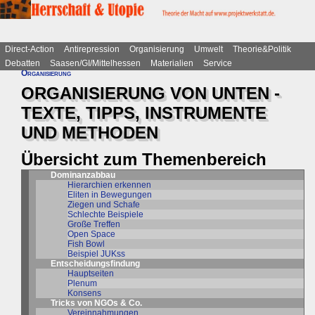
Direct-Action
Antirepression
Organisierung
Umwelt
Theorie&Politik
Debatten
Saasen/GI/Mittelhessen
Materialien
Service
Organisierung
ORGANISIERUNG VON UNTEN -
TEXTE, TIPPS, INSTRUMENTE
UND METHODEN
Übersicht zum Themenbereich
Dominanzabbau
Hierarchien erkennen
Eliten in Bewegungen
Ziegen und Schafe
Schlechte Beispiele
Große Treffen
Open Space
Fish Bowl
Beispiel JUKss
Entscheidungsfindung
Hauptseiten
Plenum
Konsens
Tricks von NGOs & Co.
Vereinnahmungen