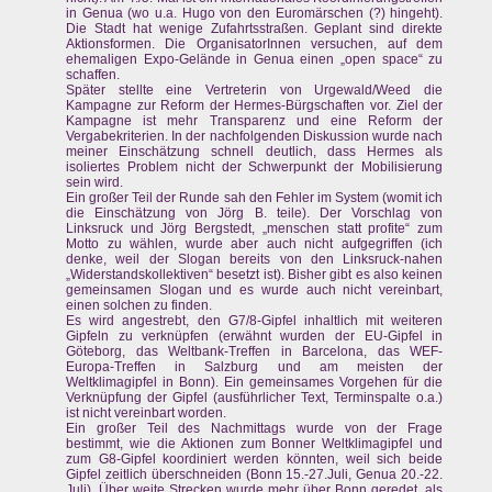
in Genua (wo u.a. Hugo von den Euromärschen (?) hingeht).
Die Stadt hat wenige Zufahrtsstraßen. Geplant sind direkte
Aktionsformen. Die OrganisatorInnen versuchen, auf dem
ehemaligen Expo-Gelände in Genua einen „open space“ zu
schaffen.
Später stellte eine Vertreterin von Urgewald/Weed die
Kampagne zur Reform der Hermes-Bürgschaften vor. Ziel der
Kampagne ist mehr Transparenz und eine Reform der
Vergabekriterien. In der nachfolgenden Diskussion wurde nach
meiner Einschätzung schnell deutlich, dass Hermes als
isoliertes Problem nicht der Schwerpunkt der Mobilisierung
sein wird.
Ein großer Teil der Runde sah den Fehler im System (womit ich
die Einschätzung von Jörg B. teile). Der Vorschlag von
Linksruck und Jörg Bergstedt, „menschen statt profite“ zum
Motto zu wählen, wurde aber auch nicht aufgegriffen (ich
denke, weil der Slogan bereits von den Linksruck-nahen
„Widerstandskollektiven“ besetzt ist). Bisher gibt es also keinen
gemeinsamen Slogan und es wurde auch nicht vereinbart,
einen solchen zu finden.
Es wird angestrebt, den G7/8-Gipfel inhaltlich mit weiteren
Gipfeln zu verknüpfen (erwähnt wurden der EU-Gipfel in
Göteborg, das Weltbank-Treffen in Barcelona, das WEF-
Europa-Treffen in Salzburg und am meisten der
Weltklimagipfel in Bonn). Ein gemeinsames Vorgehen für die
Verknüpfung der Gipfel (ausführlicher Text, Terminspalte o.a.)
ist nicht vereinbart worden.
Ein großer Teil des Nachmittags wurde von der Frage
bestimmt, wie die Aktionen zum Bonner Weltklimagipfel und
zum G8-Gipfel koordiniert werden könnten, weil sich beide
Gipfel zeitlich überschneiden (Bonn 15.-27.Juli, Genua 20.-22.
Juli). Über weite Strecken wurde mehr über Bonn geredet, als