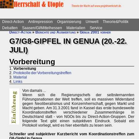
Direct-Action
Antirepression
Organisierung
Umwelt
Theorie&Politik
Debatten
Saasen/GI/Mittelhessen
Materialien
Service
Direct-Action
»
Berichte und Auswertung
»
Genua 2001 vorher
G7/G8-GIPFEL IN GENUA (20.-22.
JULI)
Vorbereitung
1.
Vorbereitung
2.
Protokolle der Vorbereitungstreffen
3.
Material
4.
Links
Von damals ...
Wenn sich die Regierungschefs der selbsternannten
Führungsnationen der Welt treffen, soll es massiven Widerstand
gegen Neoliberalismus und Konzernherrschaft, gegen Markt und
Macht geben. Am 31.3.2001 fand in Kassel das erste bundesweite
Koordinationstreffen verschiedener Zusammenhänge in
Deutschland statt - von NGOs bis zu Direct-Action-Gruppen. Der
folgende Text gibt einen subjektiven Eindruck. Sobald ein
Protokoll vorliegt, wird es hier ebenfalls zu lesen sein.
Schneller und subjektiver Kurzbericht vom Koordinationstreffen zum
G8-Gipfel in Genua