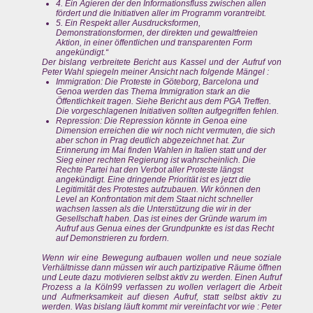
4. Ein Agieren der den Informationsfluss zwischen allen
fördert und die Initiativen aller im Programm vorantreibt.
5. Ein Respekt aller Ausdrucksformen,
Demonstrationsformen, der direkten und gewaltfreien
Aktion, in einer öffentlichen und transparenten Form
angekündigt.“
Der bislang verbreitete Bericht aus Kassel und der Aufruf von
Peter Wahl spiegeln meiner Ansicht nach folgende Mängel :
Immigration: Die Proteste in Göteborg, Barcelona und
Genoa werden das Thema Immigration stark an die
Öffentlichkeit tragen. Siehe Bericht aus dem PGA Treffen.
Die vorgeschlagenen Initiativen sollten aufgegriffen fehlen.
Repression: Die Repression könnte in Genoa eine
Dimension erreichen die wir noch nicht vermuten, die sich
aber schon in Prag deutlich abgezeichnet hat. Zur
Erinnerung im Mai finden Wahlen in Italien statt und der
Sieg einer rechten Regierung ist wahrscheinlich. Die
Rechte Partei hat den Verbot aller Proteste längst
angekündigt. Eine dringende Priorität ist es jetzt die
Legitimität des Protestes aufzubauen. Wir können den
Level an Konfrontation mit dem Staat nicht schneller
wachsen lassen als die Unterstützung die wir in der
Gesellschaft haben. Das ist eines der Gründe warum im
Aufruf aus Genua eines der Grundpunkte es ist das Recht
auf Demonstrieren zu fordern.
Wenn wir eine Bewegung aufbauen wollen und neue soziale
Verhältnisse dann müssen wir auch partizipative Räume öffnen
und Leute dazu motivieren selbst aktiv zu werden. Einen Aufruf
Prozess a la Köln99 verfassen zu wollen verlagert die Arbeit
und Aufmerksamkeit auf diesen Aufruf, statt selbst aktiv zu
werden. Was bislang läuft kommt mir vereinfacht vor wie : Peter