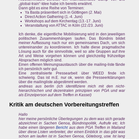
„global-train“-Idee habe ich bereits erwähnt.
Dann gibt es eine Reihe von Terminen:
Ya Basta präsentiert sich in Göttingen (2. Mai)
Direct Action Gathering (1.-4. Juni)
Workshops auf dem Kirchentag (13.-17. Juni)
Veranstaltung von ATTAC in Köln (22./23. Juni)
Ich denke, die eigentliche Mobilisierung wird in den jeweiligen
politischen Zusammenhängen laufen. Das Bündnis bildet
meiner Auffassung nach nur ein gemeinsames Dach, um sich
untereinander zu koordinieren. Ich halte diese pragmatische
Lösung auch für die sinnvollste, weil so alle Gruppen auf ihre
Art und Weise vorgehen können und gleichzeitig frühzeitige
Absprachen möglich sind.
Einen offenen Meinungsaustausch über die mailing-liste fände
ich persönlich sehr gut.
Eine zentralisierte Pressearbeit über WEED finde ich
schwierig. Das ist m.E. nur ok, wenn die Presseerklärungen
über die mailingliste abgestimmt werden.
andreas aus berlin (ich identifiziere mich mit den nicht-
hierarchischen und dezentralen prinzipien von PGA und war
als Einzelperson auf dem Treffen in Kassel)
Kritik am deutschen Vorbereitungstreffen
Hallo
hier meine persönliche Überlegungen zu dem was sich gerade
abzeichnet in Sachen Genoa, Bündnispolitik, Aufrufe etc. Ich
habe einen längeren
Bericht
aus dem PGA Treffen in Mailand
über diese Listen verbreitet, der einen Einblick in das gibt was
schon am laufen ist in Sachen Genoa, Göteborg, usw. Ist lang