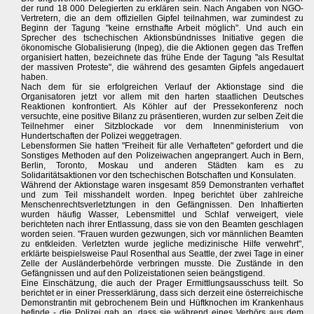
der rund 18 000 Delegierten zu erklären sein. Nach Angaben von NGO-
Vertretern, die an dem offiziellen Gipfel teilnahmen, war zumindest zu
Beginn der Tagung "keine ernsthafte Arbeit möglich". Und auch ein
Sprecher des tschechischen Aktionsbündnisses Initiative gegen die
ökonomische Globalisierung (Inpeg), die die Aktionen gegen das Treffen
organisiert hatten, bezeichnete das frühe Ende der Tagung "als Resultat
der massiven Proteste", die während des gesamten Gipfels angedauert
haben.
Nach dem für sie erfolgreichen Verlauf der Aktionstage sind die
Organisatoren jetzt vor allem mit den harten staatlichen Deutsches
Reaktionen konfrontiert. Als Köhler auf der Pressekonferenz noch
versuchte, eine positive Bilanz zu präsentieren, wurden zur selben Zeit die
Teilnehmer einer Sitzblockade vor dem Innenministerium von
Hundertschaften der Polizei weggetragen.
Lebensformen Sie hatten "Freiheit für alle Verhafteten" gefordert und die
Sonstiges Methoden auf den Polizeiwachen angeprangert. Auch in Bern,
Berlin, Toronto, Moskau und anderen Städten kam es zu
Solidaritätsaktionen vor den tschechischen Botschaften und Konsulaten.
Während der Aktionstage waren insgesamt 859 Demonstranten verhaftet
und zum Teil misshandelt worden. Inpeg berichtet über zahlreiche
Menschenrechtsverletztungen in den Gefängnissen. Den Inhaftierten
wurden häufig Wasser, Lebensmittel und Schlaf verweigert, viele
berichteten nach ihrer Entlassung, dass sie von den Beamten geschlagen
worden seien. "Frauen wurden gezwungen, sich vor männlichen Beamten
zu entkleiden. Verletzten wurde jegliche medizinische Hilfe verwehrt",
erklärte beispielsweise Paul Rosenthal aus Seattle, der zwei Tage in einer
Zelle der Ausländerbehörde verbringen musste. Die Zustände in den
Gefängnissen und auf den Polizeistationen seien beängstigend.
Eine Einschätzung, die auch der Prager Ermittlungsausschuss teilt. So
berichtet er in einer Presserklärung, dass sich derzeit eine österreichische
Demonstrantin mit gebrochenem Bein und Hüftknochen im Krankenhaus
befinde - die Polizei gab an, dass sie während eines Verhörs aus dem