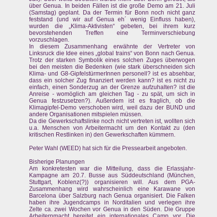
über Genua. In beiden Fällen ist die große Demo am 21. Juli
(Samstag) geplant. Da der Termin für Bonn noch nicht ganz
feststand (und wir auf Genua eh´ wenig Einfluss haben),
wurden die „Klima-Aktivisten“ gebeten, bei ihrem kurz
bevorstehenden Treffen eine Terminverschiebung
vorzuschlagen.
In diesem Zusammenhang erwähnte der Vertreter von
Linksruck die Idee eines „global trains“ von Bonn nach Genua.
Trotz der starken Symbolik eines solchen Zuges überwogen
bei den meisten die Bedenken (wie stark überschneiden sich
Klima- und G8-GipfelstürmerInnen personell? ist es absehbar,
dass ein solcher Zug finanziert werden kann? ist es nicht zu
einfach, einen Sonderzug an der Grenze aufzuhalten? ist die
Anreise - womöglich am gleichen Tag - zu spät, um sich in
Genua festzusetzen?). Außerdem ist es fraglich, ob die
Klimagipfel-Demo verschoben wird, weil dazu der BUND und
andere Organisationen mitspielen müssen.
Da die Gewerkschaftslinke noch nicht vertreten ist, wollten sich
u.a. Menschen von Arbeitermacht um den Kontakt zu (den
kritischen Restlinken in) den Gewerkschaften kümmern.
Peter Wahl (WEED) hat sich für die Pressearbeit angeboten.
Bisherige Planungen
Am konkretesten war die Mitteilung, dass die Erlassjahr-
Kampagne am 20.7. Busse aus Süddeutschland (München,
Stuttgart, Koblenz(?)) organisieren will. Aus dem PGA-
Zusammenhang wird wahrscheinlich eine Karawane von
Barcelona über Salzburg nach Genua organisiert. Die Falken
haben ihre Jugendcamps in Norditalien und verlegen ihre
Zelte ca. zwei Wochen vor Genua in den Süden. Die Gruppe
Arbeiternmacht bereitet ein internationales Camp vor. Die