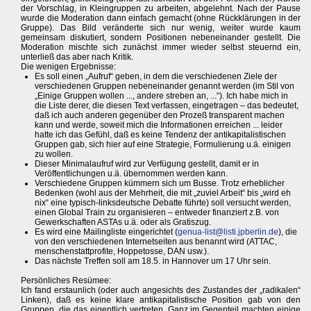
der Vorschlag, in Kleingruppen zu arbeiten, abgelehnt. Nach der Pause
wurde die Moderation dann einfach gemacht (ohne Rückklärungen in der
Gruppe). Das Bild veränderte sich nur wenig, weiter wurde kaum
gemeinsam diskutiert, sondern Positionen nebeneinander gestellt. Die
Moderation mischte sich zunächst immer wieder selbst steuernd ein,
unterließ das aber nach Kritik.
Die wenigen Ergebnisse:
Es soll einen „Aufruf“ geben, in dem die verschiedenen Ziele der
verschiedenen Gruppen nebeneinander genannt werden (im Stil von
„Einige Gruppen wollen ..., andere streben an, ...“). Ich habe mich in
die Liste derer, die diesen Text verfassen, eingetragen – das bedeutet,
daß ich auch anderen gegenüber den Prozeß transparent machen
kann und werde, soweit mich die Informationen erreichen ... leider
hatte ich das Gefühl, daß es keine Tendenz der antikapitalistischen
Gruppen gab, sich hier auf eine Strategie, Formulierung u.ä. einigen
zu wollen.
Dieser Minimalaufruf wird zur Verfügung gestellt, damit er in
Veröffentlichungen u.ä. übernommen werden kann.
Verschiedene Gruppen kümmern sich um Busse. Trotz erheblicher
Bedenken (wohl aus der Mehrheit, die mit „zuviel Arbeit“ bis „wird eh
nix“ eine typisch-linksdeutsche Debatte führte) soll versucht werden,
einen Global Train zu organisieren – entweder finanziert z.B. von
Gewerkschaften ASTAs u.ä. oder als Gratiszug.
Es wird eine Mailingliste eingerichtet (
genua-list@listi.jpberlin.de
), die
von den verschiedenen Internetseiten aus benannt wird (ATTAC,
menschenstattprofite, Hoppetosse, DAN usw.).
Das nächste Treffen soll am 18.5. in Hannover um 17 Uhr sein.
Persönliches Resümee:
Ich fand erstaunlich (oder auch angesichts des Zustandes der „radikalen“
Linken), daß es keine klare antikapitalistische Position gab von den
Gruppen, die das eigentlich vertreten. Ganz im Gegenteil machten einige