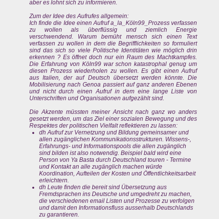
aber es lohnt sich zu informieren.
Zum der Idee des Aufrufes allgemein:
Ich finde die Idee einen Aufruf a_la_Köln99_Prozess verfassen
zu wollen als überflüssig und ziemlich Energie
verschwendend. Warum bemüht mensch sich einen Text
verfassen zu wollen in dem die Begrifflichkeiten so formuliert
sind das sich so viele Politische Identitäten wie möglich drin
erkennen ? Es öffnet doch nur ein Raum des Machtkampfes.
Die Erfahrung von Köln99 war schon katastrophal genug um
diesen Prozess wiederholen zu wollen. Es gibt einen Aufruf
aus Italien, der auf Deutsch übersetzt werden könnte. Die
Mobilisierung nach Genoa passiert auf ganz anderen Ebenen
und nicht durch einen Aufruf in dem eine lange Liste von
Unterschriften und Organisationen aufgezählt sind.
Die Akzente müssten meiner Ansicht nach ganz wo anders
gesetzt werden, um das Ziel einer sozialen Bewegung und des
Respektes der politischen Vielfalt reflektieren zu lassen:
dh Aufruf zur Vernetzung und Bildung gemeinsamer und
allen zugänglichen Kommunikationsstrukturen. Wissens-,
Erfahrungs- und Informationspools die allen zugänglich
sind bilden ist also notwendig. Beispiel bald wird eine
Person von Ya Basta durch Deutschland touren - Termine
und Kontakt an alle zugänglich machen würde
Koordination, Aufteilen der Kosten und Öffentlichkeitsarbeit
erleichtern.
dh Leute finden die bereit sind Übersetzung aus
Fremdsprachen ins Deutsche und umgedreht zu machen,
die verschiedenen email Listen und Prozesse zu verfolgen
und damit den Informationsfluss ausserhalb Deutschlands
zu garantieren.