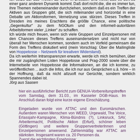
einer ganz anderen Dynamik kommt. Daß dort nicht die, die es immer tun,
ihre Themen nebeneinander durchziehen, sondern daß es ein Treffen der
Aktiven aus Gruppen gibt, die sich miteinander und horizontal in eine
Debatte um Aktionsformen, Vernetzung usw. stürzen. Dieses Treffen in
Dresden ins meines Erachtens die größte Chance, eine politische
„Gegenkultur“ zu dem NGOtum und den informell-autoritären
Arbeitsformen vieler „Linker“ zu schaffen.
Ich würde mich freuen, wenn sich viele Gruppen und Einzelpersonen mit
den Chancen dieses Treffens auseinandersetzen und nicht nur von
überall her Menschen kommen, sondern auch im Vorfeld gemeinsam die
Form des Treffens diskutiert wird (mein Vorschlag: Über die Mailingliste
von
Hoppetosse – Netzwerk für kreativen Widerstand
).
Da ich weiterhin Intransparenzen erwarte, werde ich mich bemühen, über
die mir zugänglichen Listen Hoppetosse und Prag-2000 sowie über die
Internetseite von Hoppetosse die Informationen, an die ich komme, zu
veröffentlichen ... auch die Infos, die ich nur aus Gesprächen u.ä. höre – in
der Hoffnung, daß da nicht allzuoft nur Gerüchte, sondern wirklich
Spannendes dabei ist.
Jörg aus Saasen
hier ein ausführlicher Bericht zum GENUA-Vorbereitungstreffen
vom Samstag, dem 31.03., im Kasseler DGB-Haus. Im
Anschluß daran folgt eine kurze eigene Einschätzung.
Eingeladen wurde von ATTAC und den Euromärschen.
Außerdem waren Menschen von WEED, Urgewald, The Voice,
Erlassjahr-Kampagne, Klima-Bündnis (?), Linksruck, SAV,
Arbeitermacht, Politische Aktion (Erfurt), schöner leben
(Göttingen) und weitere GruppenvertreterInnen und
Einzelpersonen anwesend. Zahlenmäßig war ATTAC am
stärksten. Insgesamt waren ca. 20 Personen da.
Zuerst die wichtigsten Ergebnisse: