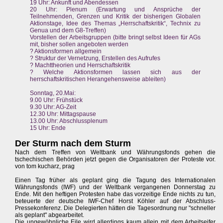
19 Uhr: Ankunft und Abendessen
20 Uhr: Plenum (Erwartung und Ansprüche der
Teilnehmenden, Grenzen und Kritik der bisherigen Globalen
Aktionstage, Idee des Themas „Herrschaftskritik“, Technix zu
Genua und dem G8-Treffen)
Vorstellen der Arbeitsgruppen (bitte bringt selbst Ideen für AGs
mit, bisher sollen angeboten werden
? Aktionsformen allgemein
? Struktur der Vernetzung, Erstellen des Aufrufes
? Machttheorien und Herrschaftskritik
? Welche Aktionsformen lassen sich aus der
herrschaftskritischen Herangehensweise ableiten)
Sonntag, 20.Mai:
9.00 Uhr: Frühstück
9.30 Uhr: AG-Zeit
12.30 Uhr: Mittagspause
13.00 Uhr: Abschlussplenum
15 Uhr: Ende
Der Sturm nach dem Sturm
Nach dem Treffen von Weltbank und Währungsfonds gehen die
tschechischen Behörden jetzt gegen die Organisatoren der Proteste vor.
von tom kucharz, prag
Einen Tag früher als geplant ging die Tagung des Internationalen
Währungsfonds (IWF) und der Weltbank vergangenen Donnerstag zu
Ende. Mit den heftigen Protesten habe das vorzeitige Ende nichts zu tun,
beteuerte der deutsche IWF-Chef Horst Köhler auf der Abschluss-
Pressekonferenz. Die Delegierten hätten die Tagesordnung nur "schneller
als geplant" abgearbeitet.
Die ungewöhnliche Eile wird allerdings kaum allein mit dem Arbeitseifer