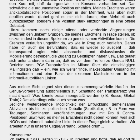
den Kurs mit, daß da irgendwie ein Konsens vorhanden sei. Das
schwächte die argumentative Position erheblich. Meines Erachtens waren
antikapitalistische Positionen sogar in der Mehrheit, was aber nicht
deutlich wurde (dabei geht es mir nicht darum, eine Mehrheit auch
durchzusetzen, sondern eine Position stark einzubringen in eine offene
Debatte).
Hinzu kommen noch einige offene oder verdeckte Abgrenzungen
zwischen den „linken“ Gruppen, die meines Erachtens in Frage stellen, ob
es zumindest in diesem Spektrum zu gemeinsamen Aktivitäten kommt. Die
Grenzen verlaufen ungefähr da, wo wie in Prag auch verliefen. Daher
habe ich auch die Befürchtung, daß es wieder so ausgeht ... daß
intransparent agiert wird, absprache- und diskussionslos die
Mobilisierung betreiben, die Zugang zu Geldtöpfen haben usw. Das deutet
sich unter anderem darin an, daß es vor dem Treffen zu Genua NULL
Berichte vom PGA-Europatreffen in Milano über die einschlägigen
Mailinglisten gab – ein, wie ich weiter finde, inakzeptabler Umgang mit
Informationen und eine Basis der extremen Machtstrukturen in der
informell-autoritären Linken.
Aus meiner Sicht eignet sich dieser zusammengewürfelte Haufen der
Genua-Vorbereitung ausschließlich zur Schaffung der Transparenz: Wer
macht was? Was könnte zusammengefaßt werden (z.B. Busse, Global
Train)? Das allerdings wäre auch schon was.
Jegliche weitergehende Möglichkeit der Entwicklung gemeinsamer
Aktivitäten bis hin zu politischen Debatte (Streitkultur, z.B. in Form von
Tagungen, Seminaren, Veröffentlichungen usw. mit Pro & Contra-
Positionen usw.) wird es meines Erachtens nicht geben können, weil sich
NGOs und informell-autoritäre Linke in dieser Frage gleich verhalten: Wir
arbeiten nur in unserer Clique/Verband. Schade drum ...
Konsequenz:
Ich setze auf das Treffen 11.-13.5. in Dresden und hoffe, daß es dort zu