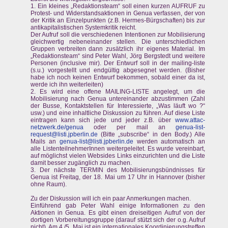
1. Ein kleines „Redaktionsteam“ soll einen kurzen AUFRUF zu
Protest- und Widerstandsaktionen in Genua verfassen, der von
der Kritik an Einzelpunkten (z.B. Hermes-Bürgschaften) bis zur
antikapitalistischen Systemkritik reicht.
Der Aufruf soll die verschiedenen Intentionen zur Mobilisierung
gleichwertig nebeneinander stellen. Die unterschiedlichen
Gruppen verbreiten dann zusätzlich ihr eigenes Material. Im
„Redaktionsteam“ sind Peter Wahl, Jörg Bergstedt und weitere
Personen (inclusive mir). Der Entwurf soll in der mailing-liste
(s.u.) vorgestellt und endgültig abgesegnet werden. (Bisher
habe ich noch keinen Entwurf bekommen, sobald einer da ist,
werde ich ihn weiterleiten)
2. Es wird eine offene MAILING-LISTE angelegt, um die
Mobilisierung nach Genua untereinander abzustimmen (Zahl
der Busse, Kontaktstellen für Interessierte, „Was läuft wo ?“
usw.) und eine inhaltliche Diskussion zu führen. Auf diese Liste
eintragen kann sich jede und jeder z.B. über
www.attac-
netzwerk.de/genua
oder per mail an
genua-list-
request@listi.jpberlin.de
(Bitte „subscribe“ in den Body.) Alle
Mails an
genua-list@listi.jpberlin.de
werden automatisch an
alle ListenteilnehmerInnen weitergeleitet. Es wurde vereinbart,
auf möglichst vielen Websides Links einzurichten und die Liste
damit besser zugänglich zu machen.
3. Der nächste TERMIN des Mobilisierungsbündnisses für
Genua ist Freitag, der 18. Mai um 17 Uhr in Hannover (bisher
ohne Raum).
Zu der Diskussion will ich ein paar Anmerkungen machen.
Einführend gab Peter Wahl einige Informationen zu den
Aktionen in Genua. Es gibt einen dreiseitigen Aufruf von der
dortigen Vorbereitungsgruppe (darauf stützt sich der o.g. Aufruf
nicht). Am 4./5. Mai ist ein internationales Koordinierungstreffen