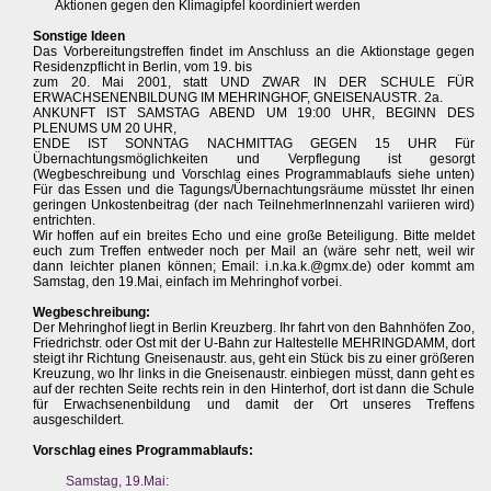
Aktionen gegen den Klimagipfel koordiniert werden
Sonstige Ideen
Das Vorbereitungstreffen findet im Anschluss an die Aktionstage gegen
Residenzpflicht in Berlin, vom 19. bis
zum 20. Mai 2001, statt UND ZWAR IN DER SCHULE FÜR
ERWACHSENENBILDUNG IM MEHRINGHOF, GNEISENAUSTR. 2a.
ANKUNFT IST SAMSTAG ABEND UM 19:00 UHR, BEGINN DES
PLENUMS UM 20 UHR,
ENDE IST SONNTAG NACHMITTAG GEGEN 15 UHR Für
Übernachtungsmöglichkeiten und Verpflegung ist gesorgt
(Wegbeschreibung und Vorschlag eines Programmablaufs siehe unten)
Für das Essen und die Tagungs/Übernachtungsräume müsstet Ihr einen
geringen Unkostenbeitrag (der nach TeilnehmerInnenzahl variieren wird)
entrichten.
Wir hoffen auf ein breites Echo und eine große Beteiligung. Bitte meldet
euch zum Treffen entweder noch per Mail an (wäre sehr nett, weil wir
dann leichter planen können; Email: i.n.ka.k.@gmx.de) oder kommt am
Samstag, den 19.Mai, einfach im Mehringhof vorbei.
Wegbeschreibung:
Der Mehringhof liegt in Berlin Kreuzberg. Ihr fahrt von den Bahnhöfen Zoo,
Friedrichstr. oder Ost mit der U-Bahn zur Haltestelle MEHRINGDAMM, dort
steigt ihr Richtung Gneisenaustr. aus, geht ein Stück bis zu einer größeren
Kreuzung, wo Ihr links in die Gneisenaustr. einbiegen müsst, dann geht es
auf der rechten Seite rechts rein in den Hinterhof, dort ist dann die Schule
für Erwachsenenbildung und damit der Ort unseres Treffens
ausgeschildert.
Vorschlag eines Programmablaufs:
Samstag, 19.Mai: