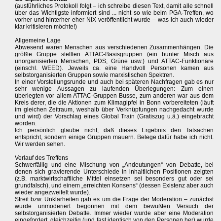
(ausführliches Protokoll folgt – ich schreibe diesen Text, damit alle schnell
über das Wichtigste informiert sind ... nicht so wie beim PGA-Treffen, wo
vorher und hinterher eher NIX veröffentlicht wurde – was ich auch wieder
klar kritisieren möchte!)
Allgemeine Lage
Abwesend waren Menschen aus verschiedenen Zusammenhängen. Die
größte Gruppe stellten ATTAC-Basisgruppen (ein bunter Misch aus
unorganisierten Menschen, PDS, Grüne usw.) und ATTAC-Funktionäre
(einschl. WEED). Jeweils ca. eine Handvoll Personen kamen aus
selbstorganisierten Gruppen sowie marxistischen Spektren.
In einer Vorstellungsrunde und auch bei späteren Nachfragen gab es nur
sehr wenige Aussagen zu laufenden Überlegungen: Zum einen
überlegten vor allem ATTAC-Gruppen Busse, zum anderen war aus dem
Kreis derer, die die Aktionen zum Klimagipfel in Bonn vorbereiteten (läuft
im gleichen Zeitraum, weshalb über Verknüpfungen nachgedacht wurde
und wird) der Vorschlag eines Global Train (Gratiszug u.ä.) eingebracht
worden.
Ich persönlich glaube nicht, daß dieses Ergebnis den Tatsachen
entspricht, sondern einige Gruppen mauern. Belege dafür habe ich nicht.
Wir werden sehen.
Verlauf des Treffens
Schwerfällig und eine Mischung von „Andeutungen“ von Debatte, bei
denen sich gravierende Unterschiede in inhaltlichen Positionen zeigten
(z.B. marktwirtschaftliche Mittel einsetzen sei besonders gut oder sei
grundfalsch), und einem „erreichten Konsens“ (dessen Existenz aber auch
wieder angezweifelt wurde).
Streit bzw. Unklarheiten gab es um die Frage der Moderation – zunächst
wurde unmoderiert begonnen mit dem bewußten Versuch der
selbstorganisierten Debatte. Immer wieder wurde aber eine Moderation
eingefordert, gleichzeitig (und fast identisch von den Personen her) wurde