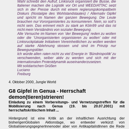
Wahl schreibt den Aufruf, Linksruck organisiert die Busse, die
Italiener machen die Logistik vor Ort und WEED/ATTAC setzt
sich in der Presse durch mit einem regierungskompatibeln
Diskurs (Nostalgie des Wohlstandstaates) / Alternativ Gipfel
und spricht im Namen der ganzen Bewegung. Die Leute
brauchen nur Vororganisiertes zu konsumieren. Nein, so soll’s
nicht sein. Das erinnert mich zu stark an Köln99 und das ist
nicht mein Verständnis von sozialer Bewegung.
Alle Versuche im Namen von ‘der Bewegung’ reden zu wollen
oder die ‘Unorganisierten organisieren zu wollen’ oder mit
Linksruckplakate Initiativen Vereinheitlichen zu wollen werden
auf starke Ablehnung stossen und sind im Prinzip nur
Bewegungstöter.
Ich würde allen raten nicht zu viel Energie in ‘Bündnispolitk’ zu
verschwenden, selber aktiv zu werden und sich mit der
internationalen Protestdynamik auseinanderzusetzen.
Mit solidarischen Grüßen
Luciano
Freiburg
4. Oktober 2000, Jungle World
G8 Gipfel in Genua - Herrschaft
demon(tieren)strieren!
Einladung zu einem Vorbereitungs- und Vernetzungstreffen für die
Mobilisierung nach Genua (19. bis 20.07.2001) mit
herrschaftskritischem Inhalt ...
Hintergrund ist eine Kritik an der inhaltlichen Ausrichtung der
bisherigenGlobalen Aktionstage, wo entweder verkürzt von
GlobalisierungsgegnerInnenoder aber von AntikapitalistInnen die Rede