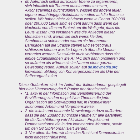
dh Aufruf sich selbst auf lokaler Ebene zu organisieren,
sich inhaltlich mit Themen auseinanderzusetzen,
Aktionstrainings durchzuführen, Wissen mit andere teilen,
eigene unabhängige Artikulationsmedien auf die Beine zu
stellen. Wir haben nicht viel davon wenn in Genoa 100.000
oder 200.000 Leute sind, es geht darum dass wenn die
Nachricht von diesem Protest um die Welt geht, dass die
Leute wissen und verstehen was die Anliegen dieser
Menschen sind, warum sie sich weiss kleiden,
Sambamusik spielen oder warum sie brennende
Barrikaden auf die Strasse stellen und selbst draus
schliessen können was für Lügen zb über die Medien
verbreitet werden. Das würde auch verhindern dass sich
einige Organisationen wie ATTAC sich dann profilieren und
so auftreten als würden sie im Namen einer ganzen
Bewegung reden. Aufrufe sollten auf
de.indymedia.org
hinweisen. Bildung von Konvergenzzentren als Orte der
Selbstorganisation.
Diese Gedanken sind im Aufruf der ItalienerInnen gespiegelt
hier eine Übersetzung der 5 Punkte der Arbeitsbasis:
“1. aktiv in der Information und Sensibilisierung der
Bevölkerung zu den respektiven Themen die jede
Organisation als Schwerpunkt hat, in Respekt ihrer
autonomen Arbeit- und Vorgehensweise.
2. die lokale und nationale Verwaltungen dazu auffordern
dass sie den Zugang zu grosse Räume für alle garantiert,
für die Durchführung von Aktivitäten, Projekte und
Demonstrationen die in den kommenden Monaten, sowie
um den G8 Gipfel organisiert werden.
3. Vor allem fordern wir dass das Recht auf Demonstration
nicht eingeschränkt wird.