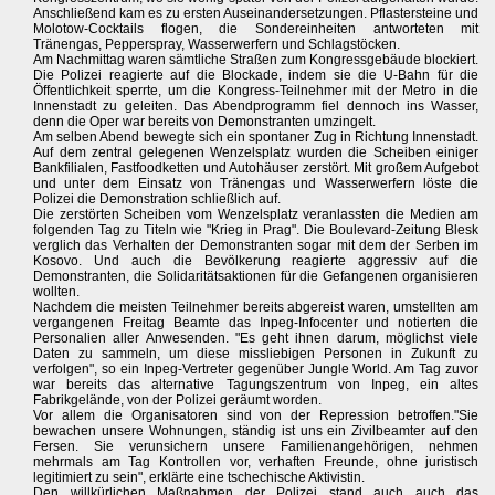
Anschließend kam es zu ersten Auseinandersetzungen. Pflastersteine und
Molotow-Cocktails flogen, die Sondereinheiten antworteten mit
Tränengas, Pepperspray, Wasserwerfern und Schlagstöcken.
Am Nachmittag waren sämtliche Straßen zum Kongressgebäude blockiert.
Die Polizei reagierte auf die Blockade, indem sie die U-Bahn für die
Öffentlichkeit sperrte, um die Kongress-Teilnehmer mit der Metro in die
Innenstadt zu geleiten. Das Abendprogramm fiel dennoch ins Wasser,
denn die Oper war bereits von Demonstranten umzingelt.
Am selben Abend bewegte sich ein spontaner Zug in Richtung Innenstadt.
Auf dem zentral gelegenen Wenzelsplatz wurden die Scheiben einiger
Bankfilialen, Fastfoodketten und Autohäuser zerstört. Mit großem Aufgebot
und unter dem Einsatz von Tränengas und Wasserwerfern löste die
Polizei die Demonstration schließlich auf.
Die zerstörten Scheiben vom Wenzelsplatz veranlassten die Medien am
folgenden Tag zu Titeln wie "Krieg in Prag". Die Boulevard-Zeitung Blesk
verglich das Verhalten der Demonstranten sogar mit dem der Serben im
Kosovo. Und auch die Bevölkerung reagierte aggressiv auf die
Demonstranten, die Solidaritätsaktionen für die Gefangenen organisieren
wollten.
Nachdem die meisten Teilnehmer bereits abgereist waren, umstellten am
vergangenen Freitag Beamte das Inpeg-Infocenter und notierten die
Personalien aller Anwesenden. "Es geht ihnen darum, möglichst viele
Daten zu sammeln, um diese missliebigen Personen in Zukunft zu
verfolgen", so ein Inpeg-Vertreter gegenüber Jungle World. Am Tag zuvor
war bereits das alternative Tagungszentrum von Inpeg, ein altes
Fabrikgelände, von der Polizei geräumt worden.
Vor allem die Organisatoren sind von der Repression betroffen."Sie
bewachen unsere Wohnungen, ständig ist uns ein Zivilbeamter auf den
Fersen. Sie verunsichern unsere Familienangehörigen, nehmen
mehrmals am Tag Kontrollen vor, verhaften Freunde, ohne juristisch
legitimiert zu sein", erklärte eine tschechische Aktivistin.
Den willkürlichen Maßnahmen der Polizei stand auch auch das