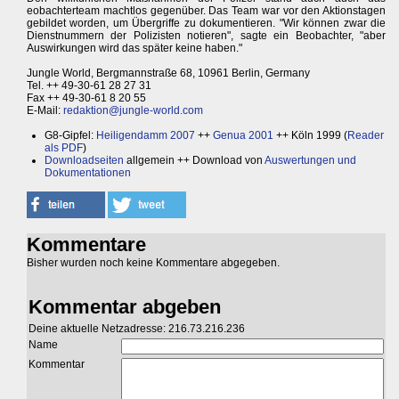
eobachterteam machtlos gegenüber. Das Team war vor den Aktionstagen
gebildet worden, um Übergriffe zu dokumentieren. "Wir können zwar die
Dienstnummern der Polizisten notieren", sagte ein Beobachter, "aber
Auswirkungen wird das später keine haben."
Jungle World, Bergmannstraße 68, 10961 Berlin, Germany
Tel. ++ 49-30-61 28 27 31
Fax ++ 49-30-61 8 20 55
E-Mail:
redaktion@jungle-world.com
G8-Gipfel:
Heiligendamm 2007
++
Genua 2001
++ Köln 1999 (
Reader
als PDF
)
Downloadseiten
allgemein ++ Download von
Auswertungen und
Dokumentationen
Kommentare
Bisher wurden noch keine Kommentare abgegeben.
Kommentar abgeben
Deine aktuelle Netzadresse: 216.73.216.236
Name
Kommentar