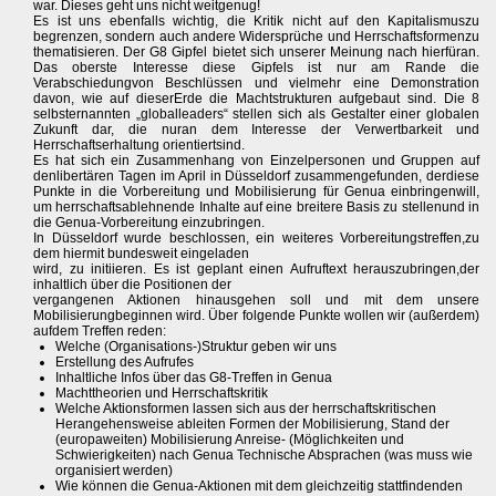
war. Dieses geht uns nicht weitgenug!
Es ist uns ebenfalls wichtig, die Kritik nicht auf den Kapitalismuszu
begrenzen, sondern auch andere Widersprüche und Herrschaftsformenzu
thematisieren. Der G8 Gipfel bietet sich unserer Meinung nach hierfüran.
Das oberste Interesse diese Gipfels ist nur am Rande die
Verabschiedungvon Beschlüssen und vielmehr eine Demonstration
davon, wie auf dieserErde die Machtstrukturen aufgebaut sind. Die 8
selbsternannten „globalleaders“ stellen sich als Gestalter einer globalen
Zukunft dar, die nuran dem Interesse der Verwertbarkeit und
Herrschaftserhaltung orientiertsind.
Es hat sich ein Zusammenhang von Einzelpersonen und Gruppen auf
denlibertären Tagen im April in Düsseldorf zusammengefunden, derdiese
Punkte in die Vorbereitung und Mobilisierung für Genua einbringenwill,
um herrschaftsablehnende Inhalte auf eine breitere Basis zu stellenund in
die Genua-Vorbereitung einzubringen.
In Düsseldorf wurde beschlossen, ein weiteres Vorbereitungstreffen,zu
dem hiermit bundesweit eingeladen
wird, zu initiieren. Es ist geplant einen Aufruftext herauszubringen,der
inhaltlich über die Positionen der
vergangenen Aktionen hinausgehen soll und mit dem unsere
Mobilisierungbeginnen wird. Über folgende Punkte wollen wir (außerdem)
aufdem Treffen reden:
Welche (Organisations-)Struktur geben wir uns
Erstellung des Aufrufes
Inhaltliche Infos über das G8-Treffen in Genua
Machttheorien und Herrschaftskritik
Welche Aktionsformen lassen sich aus der herrschaftskritischen
Herangehensweise ableiten Formen der Mobilisierung, Stand der
(europaweiten) Mobilisierung Anreise- (Möglichkeiten und
Schwierigkeiten) nach Genua Technische Absprachen (was muss wie
organisiert werden)
Wie können die Genua-Aktionen mit dem gleichzeitig stattfindenden