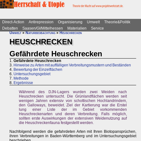
Direct-Action
Antirepression
Organisierung
Umwelt
Theorie&Politik
Debatten
Saasen/GI/Mittelhessen
Materialien
Service
Umwelt
»
Naturbeobachtung
»
Heuschrecken
HEUSCHRECKEN
Gefährdete Heuschrecken
1.
Gefährdete Heuschrecken
3.
Hinweise zu Arten mit auffälligen Verbreitungsmustern und Beständen
4.
Bewertung der Einzelflächen
6.
Untersuchungsgebiet
7.
Methode
8.
Ergebnisse
Während des DJN-Lagers wurden zwei Weiden nach
Heuschrecken untersucht. Die Grünlandflächen werden seit
wenigen Jahren extensiv von schottischen Hochlandrindem,
den Galloways, beweidet. Ziel der Kartierung war die Erstel
lung einer Liste der im Gebiet vorkommenden
Heuschreckenarten und deren Verbreitung. Falls möglich,
sollten erste Auswirkungen der extensiven Weidenutzung auf
die Heuschreckenfauna festgestellt werden.
Nachfolgend werden die gefahrdeten Arten mit Ihren Biotopansprüchen,
ihren Verbreitungen in Baden-Württemberg und im Untersuchungsgebiet
beschrieben.