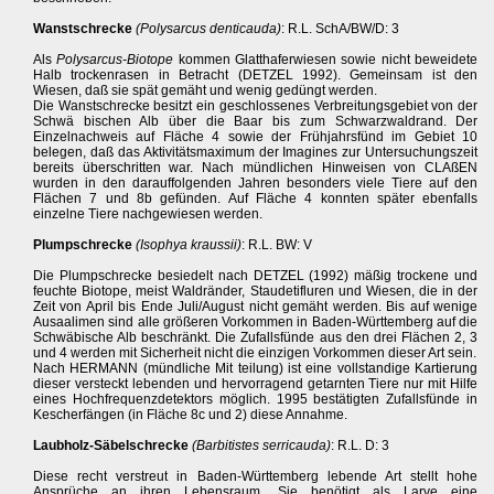
Wanstschrecke
(Polysarcus denticauda)
: R.L. SchA/BW/D: 3
Als
Polysarcus-Biotope
kommen Glatthaferwiesen sowie nicht beweidete
Halb trockenrasen in Betracht (DETZEL 1992). Gemeinsam ist den
Wiesen, daß sie spät gemäht und wenig gedüngt werden.
Die Wanstschrecke besitzt ein geschlossenes Verbreitungsgebiet von der
Schwä bischen Alb über die Baar bis zum Schwarzwaldrand. Der
Einzelnachweis auf Fläche 4 sowie der Frühjahrsfünd im Gebiet 10
belegen, daß das Aktivitätsmaximum der Imagines zur Untersuchungszeit
bereits überschritten war. Nach mündlichen Hinweisen von CLAßEN
wurden in den darauffolgenden Jahren besonders viele Tiere auf den
Flächen 7 und 8b gefünden. Auf Fläche 4 konnten später ebenfalls
einzelne Tiere nachgewiesen werden.
Plumpschrecke
(Isophya kraussii)
: R.L. BW: V
Die Plumpschrecke besiedelt nach DETZEL (1992) mäßig trockene und
feuchte Biotope, meist Waldränder, Staudetifluren und Wiesen, die in der
Zeit von April bis Ende Juli/August nicht gemäht werden. Bis auf wenige
Ausaalimen sind alle größeren Vorkommen in Baden-Württemberg auf die
Schwäbische Alb beschränkt. Die Zufallsfünde aus den drei Flächen 2, 3
und 4 werden mit Sicherheit nicht die einzigen Vorkommen dieser Art sein.
Nach HERMANN (mündliche Mit teilung) ist eine vollstandige Kartierung
dieser versteckt lebenden und hervorragend getarnten Tiere nur mit Hilfe
eines Hochfrequenzdetektors möglich. 1995 bestätigten Zufallsfünde in
Kescherfängen (in Fläche 8c und 2) diese Annahme.
Laubholz-Säbelschrecke
(Barbitistes serricauda)
: R.L. D: 3
Diese recht verstreut in Baden-Württemberg lebende Art stellt hohe
Ansprüche an ihren Lebensraum. Sie benötigt als Larve eine