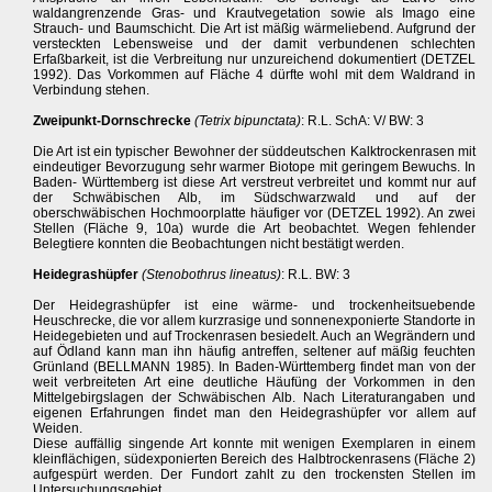
waldangrenzende Gras- und Krautvegetation sowie als Imago eine
Strauch- und Baumschicht. Die Art ist mäßig wärmeliebend. Aufgrund der
versteckten Lebensweise und der damit verbundenen schlechten
Erfaßbarkeit, ist die Verbreitung nur unzureichend dokumentiert (DETZEL
1992). Das Vorkommen auf Fläche 4 dürfte wohl mit dem Waldrand in
Verbindung stehen.
Zweipunkt-Dornschrecke
(Tetrix bipunctata)
: R.L. SchA: V/ BW: 3
Die Art ist ein typischer Bewohner der süddeutschen Kalktrockenrasen mit
eindeutiger Bevorzugung sehr warmer Biotope mit geringem Bewuchs. In
Baden- Württemberg ist diese Art verstreut verbreitet und kommt nur auf
der Schwäbischen Alb, im Südschwarzwald und auf der
oberschwäbischen Hochmoorplatte häufiger vor (DETZEL 1992). An zwei
Stellen (Fläche 9, 10a) wurde die Art beobachtet. Wegen fehlender
Belegtiere konnten die Beobachtungen nicht bestätigt werden.
Heidegrashüpfer
(Stenobothrus lineatus)
: R.L. BW: 3
Der Heidegrashüpfer ist eine wärme- und trockenheitsuebende
Heuschrecke, die vor allem kurzrasige und sonnenexponierte Standorte in
Heidegebieten und auf Trockenrasen besiedelt. Auch an Wegrändern und
auf Ödland kann man ihn häufig antreffen, seltener auf mäßig feuchten
Grünland (BELLMANN 1985). In Baden-Württemberg findet man von der
weit verbreiteten Art eine deutliche Häufüng der Vorkommen in den
Mittelgebirgslagen der Schwäbischen Alb. Nach Literaturangaben und
eigenen Erfahrungen findet man den Heidegrashüpfer vor allem auf
Weiden.
Diese auffällig singende Art konnte mit wenigen Exemplaren in einem
kleinflächigen, südexponierten Bereich des Halbtrockenrasens (Fläche 2)
aufgespürt werden. Der Fundort zahlt zu den trockensten Stellen im
Untersuchungsgebiet.