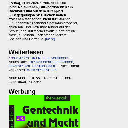
Freitag, 11.09.2026 17:00-20:00 Uhr
in/bei Reiskirchen, Burkhardsfelden am
Backhaus und auf dem Kirchplatz
8. Begegnungsfest: Brücken bauen
zwischen Menschen, nicht für Straßen!
Ein (hoffentlich) schöner Spätsommerabend,
spielende und kletternde Kinder auf der
Straße, der Duft frischer Waffeln erreicht die
Nase, auf einem Tisch stehen leckere
Speisen und Getränke.
[mehr]
Weiterlesen
Kreis Gießen: B49-Neubau verhindern
++
Neues Buch:
Die Demokratie überwinden,
bevor sie sich selbst abschafft
++ Nichts mehr
verpassen:
Mailverteiler&Chats
Neue Mobilnr.: 015511439808), Festnetz
bleibt 06401-903283
Werbung