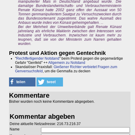
manipulierter Mais in Deutschland angebaut wurde. Die
damalige Bundeslandwirtschafts- und Verbraucherministerin
Renate Künast hatte 2002 ganz offen der Aussaat von 50
Tonnen genmanipuliertem Saatgut zu Versuchszwecken durch
das Bundessortenamt zugestimmt. Das wahre Ausmaß des
Anbaus wurde indes von Künast geheimgehalten. ...
Bei der Mehrheit der Umweltverbände galt Renate Künast
jahrelang als ehrliche Maklerin zwischen den Interessen von
Industrie und Verbrauchern. Inzwischen ist kaum mehr zu
leugnen, daß sie von der Ministerin zum Narren gehalten
wurden.
Protest und Aktion gegen Gentechnik
"
Rechtfertigender Notstand
" beim Protest gegen die gegenwärtige
Gefahr "Genfeld" ++
Allgemein zu Notstand
Skandalöser Praxisfall:
Gießener Richter verbietet Fragen zum
Genversuchsfeld
, um die Genmafia zu decken
Kommentare
Bisher wurden noch keine Kommentare abgegeben.
Kommentar abgeben
Deine aktuelle Netzadresse: 216.73.216.37
Name