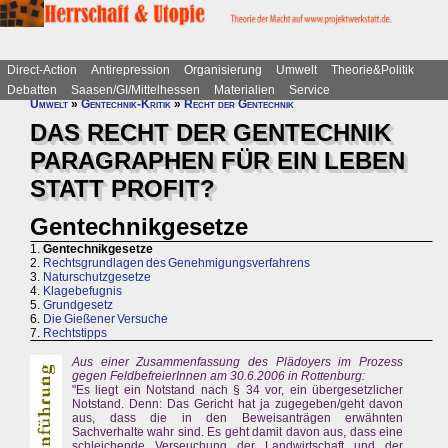
Direct-Action
Antirepression
Organisierung
Umwelt
Theorie&Politik
Debatten
Saasen/GI/Mittelhessen
Materialien
Service
Umwelt
»
Gentechnik-Kritik
»
Recht der Gentechnik
DAS RECHT DER GENTECHNIK
PARAGRAPHEN FÜR EIN LEBEN
STATT PROFIT?
Gentechnikgesetze
1.
Gentechnikgesetze
2.
Rechtsgrundlagen des Genehmigungsverfahrens
3.
Naturschutzgesetze
4.
Klagebefugnis
5.
Grundgesetz
6.
Die Gießener Versuche
7.
Rechtstipps
Aus einer Zusammenfassung des Plädoyers im Prozess
gegen FeldbefreierInnen am 30.6.2006 in Rottenburg:
"Es liegt ein Notstand nach § 34 vor, ein übergesetzlicher
Notstand. Denn: Das Gericht hat ja zugegeben/geht davon
aus, dass die in den Beweisanträgen erwähnten
Sachverhalte wahr sind. Es geht damit davon aus, dass eine
schleichende Verseuchung der Landwirtschaft und der