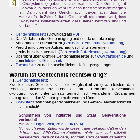
Ökosysteme gegeben ist, also wahr ist. Das Gericht geht
davon aus, dass es wahr ist, dass Koexistenz nicht möglich
ist. Damit geht das Gericht auch davon aus, dass die
Artenvielfalt in Zukunft durch Gentechnik abnehmen wird, dass
Ökosysteme instabiler werden, dass Bienen betroffen sind und
sterben ..."
Gentechnikgesetz
(Download als
PDF
)
Das Verfahren der Genehmigung und der dafür notwendigen
Anhörung der Öffentlichkeit (
Gentechnik-Anhörungsverordnung
)
Verordnung über die Aufzeichnungspflichten bei einem
gentechnischen Versuch (
Gentechnik-Aufzeichnungsverordnung
)
Übersicht über wichtige Gentechnikgesetze auf
www.transgen.de
und
beim
Infodienst Gentechnik
Fachaufsatz
zu nachbarschaftlichen Haftungsregelungen
Warum ist Gentechnik rechtswidrig?
§ 1,
Gentechnikgesetz
:
Zweck dieses Gesetzes ist, ... die Möglichkeit zu gewährleisten, dass
Produkte, insbesondere Lebens- und Futtermittel, konventionell,
ökologisch oder unter Einsatz gentechnisch veränderter Organismen
erzeugt und in den Verkehr gebracht werden können ...
Koexistenz
zwischen gentechnikfreier und Gentec-Landwirtschaft ist
nicht möglich!
Schummeln von Industrie und Staat: Genversuche
vertuscht!
Aus der
Jungen Welt, 28.8.2006 (S. 4)
Nur durch einen Zufall wurde dieser Tage bekannt, daß in den
Jahren der SPD-Grünen-Koalition nicht nur auf offiziell
deklarierten Versuchsfeldern, sondern auch geheim genetisch