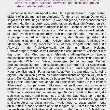
wenn ihr eigene Aktionen entwerfen und nicht nur großen
Labeln hinterherlaufen wollt.
Dummerweise reichten Appelle, das Haus gemeinsam zu organisieren,
bislang oft nicht aus - mit zunehmender Tendenz nach unten. Daher wäre
sogar die Feststellung ehrlicher: Es war häufiger so, dass Menschen sich
auf dem Handeln anderer ausgeruht haben als dass die Menschen sich
die anfallenden Tätigkeiten aufgeteilt hätten. Offenbar zieht ein offener
und so gut organisierter Raum auch Menschen an, die keine konkreten
eigenen Projekte verfolgen (bzw. sich das nur einreden). Manche sind
sogar ganz scharf auf eine Fortsetzung der Betreuung, sehen die
Projektwerkstatt und die dorten Aktiven also als etwas Ähnliches wie
Mami/Papi oder das Jobcenter. Die werden ausgetauscht durch die
Aktivistis in der Projektwerkstatt, die sich um Essen, Heizung,
Renovierungen, reproduktive Hausarbeiten usw. kümmern. Verschärft wird
das durch die Mischung aus fehlendem Alltags-Knowhow (weder
handwerklich-technisch noch in Haushalts- und Geschäftsführung) und
mangelndem Willen, sich Wissen anzueignen (Abneigung gegen Bücher,
Bedienungsanleitungen und selbständiges Lernen). Für all solche wirkt
die Projektwerkstatt sehr bequem, da hier auch Leute agieren, die das
Haus ziemlich gut in Form halten. Aber: Wer bislang (das ist ja keine
eigene Schuld) wenig kann, sich aber auch nichts aneignen will, ist hier
falsch. Der Kapitalismus bietet da bessere Möglichkeiten, fremdgesteuert
tätig zu sein und dann den Mangel an Fähigkeiten durch Einkauf fremder
Arbeitskraft zu kompensieren. Bitte macht einen Bogen um uns, wenn Ihr
nicht wisst, was Ihr hier wollt und auch nicht aktiv danach suchen wollt. Wir
wollen eine kreative und widerständige Runde von Menschen sein, die
sich was zutrauen und immer neu aneignen. Das Haus soll eine gut
organisierte Plattform für Projekte und Aktionen sein. Herzlich eingeladen
sind alle, die an so etwas mitwirken wollen oder so etwas suchen - egal
ob nur für ein paar Stunden oder für längere Zeit. Platz für ein schönes
Leben bietet die Projektwerkstatt nämlich nebenbei auch. Schlafräume,