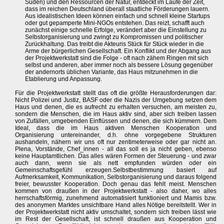
Süden) und den Ressourcen der Natur, entdeckt im Laufe der Zeit,
dass im reichen Deutschland überall staatliche Förderungen lauern.
Aus idealistischen Ideen können einfach und schnell kleine Startups
oder gut gepamperte Mini-NGOs entstehen. Das reizt, schafft auch
zunächst einige schnelle Erfolge, verändert aber die Einstellung zu
Selbstorganisierung und zwingt zu Kompromissen und politischer
Zurückhaltung. Das treibt die Akteuris Stück für Stück wieder in die
Arme der bürgerlichen Gesellschaft. Ein Konflikt und der Abgang aus
der Projektwerkstatt sind die Folge - oft nach zähem Ringen mit sich
selbst und anderen, aber immer noch als bessere Lösung gegenüber
der andernorts üblichen Variante, das Haus mitzunehmen in die
Etablierung und Anpassung.
Für die Projektwerkstatt stellt das oft die größte Herausforderungen dar:
Nicht Polizei und Justiz, BASF oder die Nazis der Umgebung setzen dem
Haus und denen, die es aufrecht zu erhalten versuchen, am meisten zu,
sondern die Menschen, die im Haus aktiv sind, aber sich treiben lassen
von Zufällen, umgebenden Einflüssen und denen, die sich kümmern. Dem
Ideal, dass die im Haus aktiven Menschen Kooperation und
Organisierung untereinander, d.h. ohne vorgegebene Strukturen
aushandeln, nähern wir uns oft nur zentimeterweise oder gar nicht an.
Plena, Vorstände, Chef_innen - all das soll es ja nicht geben, ebenso
keine Hauptamtlichen. Das alles wären Formen der Steuerung - und zwar
auch dann, wenn sie als nett empfunden würden oder ein
Gemeinschaftsgefühl erzeugen.Selbstbestimmung basiert auf
Aufmerksamkeit, Kommunikation, Selbstorganisierung und daraus folgend
freier, bewusster Kooperation. Doch genau das fehlt meist. Menschen
kommen von draußen in der Projektwerkstatt - also daher, wo alles
herrschaftsförmig, zunehmend automatisiert funktioniert und Mamis bzw.
des anonymen Marktes unsichtbare Hand alles Nötige bereitstellt. Wer in
der Projektwerkstatt nicht aktiv umschaltet, sondern sich treiben lässt wie
im Rest der Gesellschaft, ist schnell draußen aus Kooperation und