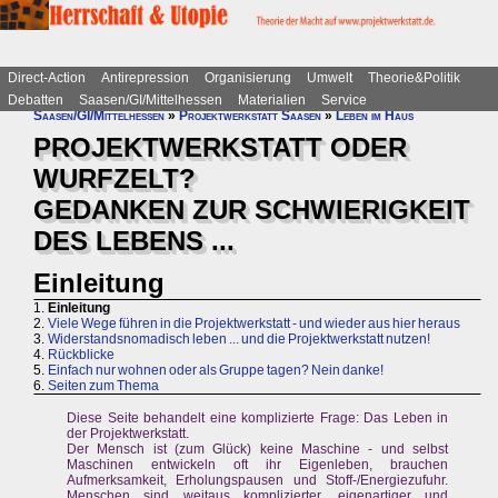
Direct-Action
Antirepression
Organisierung
Umwelt
Theorie&Politik
Debatten
Saasen/GI/Mittelhessen
Materialien
Service
Saasen/GI/Mittelhessen
»
Projektwerkstatt Saasen
»
Leben im Haus
PROJEKTWERKSTATT ODER
WURFZELT?
GEDANKEN ZUR SCHWIERIGKEIT
DES LEBENS ...
Einleitung
1.
Einleitung
2.
Viele Wege führen in die Projektwerkstatt - und wieder aus hier heraus
3.
Widerstandsnomadisch leben ... und die Projektwerkstatt nutzen!
4.
Rückblicke
5.
Einfach nur wohnen oder als Gruppe tagen? Nein danke!
6.
Seiten zum Thema
Diese Seite behandelt eine komplizierte Frage: Das Leben in
der Projektwerkstatt.
Der Mensch ist (zum Glück) keine Maschine - und selbst
Maschinen entwickeln oft ihr Eigenleben, brauchen
Aufmerksamkeit, Erholungspausen und Stoff-/Energiezufuhr.
Menschen sind weitaus komplizierter, eigenartiger und