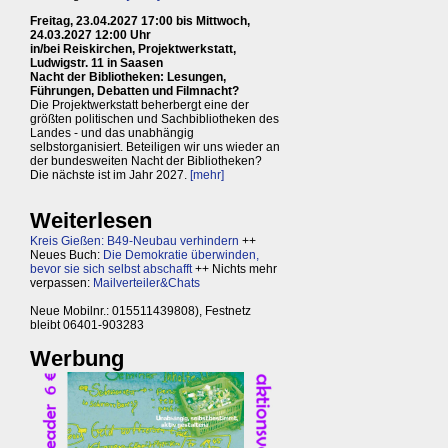
Freitag, 23.04.2027 17:00 bis Mittwoch,
24.03.2027 12:00 Uhr
in/bei Reiskirchen, Projektwerkstatt,
Ludwigstr. 11 in Saasen
Nacht der Bibliotheken: Lesungen,
Führungen, Debatten und Filmnacht?
Die Projektwerkstatt beherbergt eine der
größten politischen und Sachbibliotheken des
Landes - und das unabhängig
selbstorganisiert. Beteiligen wir uns wieder an
der bundesweiten Nacht der Bibliotheken?
Die nächste ist im Jahr 2027.
[mehr]
Weiterlesen
Kreis Gießen: B49-Neubau verhindern
++
Neues Buch:
Die Demokratie überwinden,
bevor sie sich selbst abschafft
++ Nichts mehr
verpassen:
Mailverteiler&Chats
Neue Mobilnr.: 015511439808), Festnetz
bleibt 06401-903283
Werbung