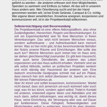
geführt zu werden - die anderen erfreuen sich ihrer Möglichkeiten,
Spenden zu sammeln und Einfluss zu haben. All das soll in unserem
Haus anders sein. Wer Orientierung sucht und bei der Hand
genommen werden will, ist bei Ende Gelände, Campact & Co. richtig.
Wer eigene Ideen verwirklichen, Knowhow aneignen, kooperieren und
kommunizieren will, ist in der Projektwerkstatt willkommen.
Selbstermächtigung statt Bevormundung
Die Projektwerkstatt ist eine offene Aktionsplattform, also ohne
Zuständigkeiten, Hierarchien, Regeln und Beschränkungen. Es
soll ein Experimentierfeld sein für freie Menschen in freien
Vereinbarungen. Das setzt nicht bessere Menschen voraus,
sondern aufmerksame – und Aufmerksamkeit kann mensch
lernen. Was es hier nicht gibt, ist das bevormundende Behüten
der Nutzis unserer Räume und Einrichtungen. Wer sollte das
auch tun? Welche Menschen auch immer hier im Haus sind,
sie stehen gleichberechtigt zueinander. Es gibt kein Hausrecht,
aber auch keine Dienstleistis, die anderen das Leben
organisieren und das Haus aufrecht erhalten. Vielmehr sind sie
alle selbst Aktivistis, wollen an politischen Projekten werkeln
und nicht ständig dier Hausmeisti der anderen sein. Eine
dadurch erschreckte Gastgruppe schrieb mal auf ein Plakat,
dass mensch hier sich selbst überlassen ist. Jawohl, so ist es.
Wir lehnen Paternalismus ab.
Aber ihr könnt und solltet kooperieren, kommunizieren. Wartet
nicht darauf, dass sich jemensch um euch kümmert oder euch
sagt, was ihr tun könnt, sondern agiert selbst: Tretet in Kontakt
mit anderen, entwickelt eigene Ideen und Aktivitäten und übt
euch darin, selbst mitzukriegen, was wichtig ist, damit dieses
Haus, seine Einrichtung, die Versorgung aller usw. auf Dauer
gut funktionieren. Diese Fähigkeit, Notwendigkeiten und
Möglichkeiten selbst zu entdecken, braucht ihr aber ohnehin,