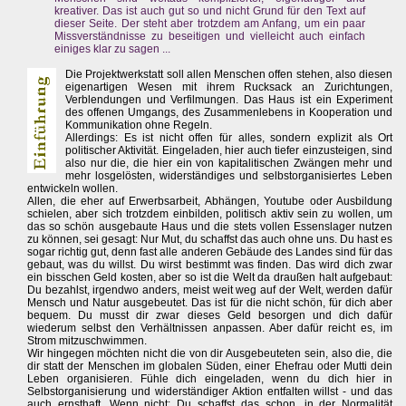
kreativer. Das ist auch gut so und nicht Grund für den Text auf
dieser Seite. Der steht aber trotzdem am Anfang, um ein paar
Missverständnisse zu beseitigen und vielleicht auch einfach
einiges klar zu sagen ...
Die Projektwerkstatt soll allen Menschen offen stehen, also diesen
eigenartigen Wesen mit ihrem Rucksack an Zurichtungen,
Verblendungen und Verfilmungen. Das Haus ist ein Experiment
des offenen Umgangs, des Zusammenlebens in Kooperation und
Kommunikation ohne Regeln.
Allerdings: Es ist nicht offen für alles, sondern explizit als Ort
politischer Aktivität. Eingeladen, hier auch tiefer einzusteigen, sind
also nur die, die hier ein von kapitalitischen Zwängen mehr und
mehr losgelösten, widerständiges und selbstorganisiertes Leben
entwickeln wollen.
Allen, die eher auf Erwerbsarbeit, Abhängen, Youtube oder Ausbildung
schielen, aber sich trotzdem einbilden, politisch aktiv sein zu wollen, um
das so schön ausgebaute Haus und die stets vollen Essenslager nutzen
zu können, sei gesagt: Nur Mut, du schaffst das auch ohne uns. Du hast es
sogar richtig gut, denn fast alle anderen Gebäude des Landes sind für das
gebaut, was du willst. Du wirst bestimmt was finden. Das wird dich zwar
ein bisschen Geld kosten, aber so ist die Welt da draußen halt aufgebaut:
Du bezahlst, irgendwo anders, meist weit weg auf der Welt, werden dafür
Mensch und Natur ausgebeutet. Das ist für die nicht schön, für dich aber
bequem. Du musst dir zwar dieses Geld besorgen und dich dafür
wiederum selbst den Verhältnissen anpassen. Aber dafür reicht es, im
Strom mitzuschwimmen.
Wir hingegen möchten nicht die von dir Ausgebeuteten sein, also die, die
dir statt der Menschen im globalen Süden, einer Ehefrau oder Mutti dein
Leben organisieren. Fühle dich eingeladen, wenn du dich hier in
Selbstorganisierung und widerständiger Aktion entfalten willst - und das
auch ernsthaft. Wenn nicht: Du schaffst das schon, in der Normalität