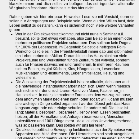
klarzukommen und dich selbst zu belügen, das sei irgendwie alternativ.
Wir glauben fest daran. Nur bitte tue das hier nicht.
Daher geben wir hier ein paar Hinweise. Lese sie mit Vorsicht, denn es
sollen nur Anregungen und Beispiele sein. Wenn du den Willen hast, dein
Leben selbst zu gestalten, kann es sicherlich noch viele weitere Varianten
geben.
Wer in der Projektwerkstatt kommt und nicht nur ein Seminar u.ä.
besucht, sollte dort etwas vorhaben, also zum Beispiel an einem oder
mehreren politischen Projekten schrauben. Das soll nun kein Dogma
für 100% der Lebenszeit. Im Gegenteil: Selbst die heftigsten Polit-
Workoholics (die es in der Projektwerkstatt immer gab und gibt) haben
ein Leben neben der Aktion. Darum bietet das Haus nicht nur viele
Projekträume und Werkstätten für die Zeitraum der Aktivität, sondern
auch für Phasen dazwischen und rundherum. In mehreren Räumen
stehen Betten, es gibt Küchen, Klos, Hängematten, Leseecken,
Musikanlagen und -instrumente, Lebensmittellager, Heizung und
vieles mehr.
Die Ausstattung der Projektwerkstatt ist sehr attraktiv, zieht aber auch
die notwendige Instandhaltungarbeit nach sich. Denn wenn mensch
sich nicht mehr der unsichtbaren Hand von Mami, Papi, einer_m
Hausmeister_in oder, die moderne Form nach dem Auszug zuhause,
dem anonymen Markt bedienen kann (oder sogar: will!), dann müssen
alle wichtigen Dinge selbst organisiert werden. Sonst geht das Haus
langsam zugrunde oder einige schuften für andere mit. Die Liste ist
lang: Material besorgen, Reparieren, Renovieren, Essen beschaffen,
heizen, all der Formalkrempel, Anfragen beantworten, Menschen
unterstützen und 1001 Dinge mehr - dazu all das Unvorhergesehene,
was so passieren kann. Das sollten wir uns fair teilen.
Die aktuelle politische Bewegung funktioniert nach der Symbiose von
Apparaten und Mitläufer*innen. Die Hierarchien sind stark ausgebildet
und werden nicht (mehr) weiter kritisch betrachtet. Die einen sind froh,