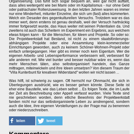
Organisierung. Das fühlt sich sogar bequem an, weil gar nicht auffällt,
dass alles weitergeht wie bei Mami oder im Kapitalismus - nur ohne Geld
oder patriachaler Rollenzuweisung. In den letzten Jahren waren es immer
nur eine Minderheit, mitunter Einzelne, die sich um (fast) alles kümmerten.
Welch ein Desaster des gegenkulturellen Versuchs. Trotzdem war es das
immer wert, denn erstens ist genau deshalb, weil der Versuch hartnäckig
immer fortgesetzt wurde, das Haus weiter mit seinen Potentialen da. Und
zweitens ist auch das Scheitern im Experiment ein Ergebnis, aus welchem
etwas folgen kann - für die Menschen, für Ideen und Projekte. So oder so:
Die Projektwerkstatt hat Bestand, ist nicht zu einem staatsförderungs-
abhängigen Projekte oder eine Ansammlung klein-kommerzieller
Einrichtungen geworden, auch zu keinem Schöner-Wohnen-Projekt oder
einfach untergegangen. Hier gibt es immer noch kein Eigentum. Wer die
eigenen Arbeits- und Lebensperformance verbessern will, verbessert für
alle anderen mit. Wie viel bunter und besser nutzbar wäre es, wenn das
mehr Menschen täten, also selbstorganisiert handeln, das Ganze
mittragen, miteinwickeln und ihre Ideen umsetzen? Von diesem Traum der
"Villa Kunterbunt für kreativen Widerstand" wollen wir nicht lassen ...
Was hilft, ist schwierig zu sagen. Oft herrscht nur Ohnmacht, die sich in
Überlegungen ausdrückt, wie es besser gehen könnte. Diese Seite ist
eher eine Baustelle, wie das Leben selbst ... Es folgen Texte, die im Laufe
der Zeit als Beschreibung oder Appell verfasst wurden. Viele Texte sind
nie geschrieben worden, denn etliche Bewohnis der Projektwerkstatt
fanden nicht nur das selbstorganisierte Leben zu anstrengend, sondern
auch die Idee, ihre eigenen Vorstellungen zu der Frage mal zu benennen
oder niederzuschreiben.