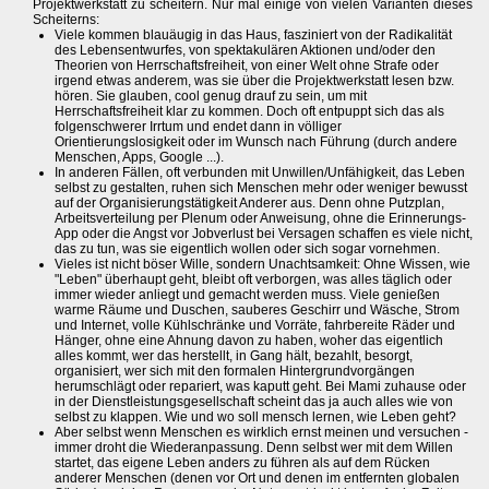
Projektwerkstatt zu scheitern. Nur mal einige von vielen Varianten dieses
Scheiterns:
Viele kommen blauäugig in das Haus, fasziniert von der Radikalität
des Lebensentwurfes, von spektakulären Aktionen und/oder den
Theorien von Herrschaftsfreiheit, von einer Welt ohne Strafe oder
irgend etwas anderem, was sie über die Projektwerkstatt lesen bzw.
hören. Sie glauben, cool genug drauf zu sein, um mit
Herrschaftsfreiheit klar zu kommen. Doch oft entpuppt sich das als
folgenschwerer Irrtum und endet dann in völliger
Orientierungslosigkeit oder im Wunsch nach Führung (durch andere
Menschen, Apps, Google ...).
In anderen Fällen, oft verbunden mit Unwillen/Unfähigkeit, das Leben
selbst zu gestalten, ruhen sich Menschen mehr oder weniger bewusst
auf der Organisierungstätigkeit Anderer aus. Denn ohne Putzplan,
Arbeitsverteilung per Plenum oder Anweisung, ohne die Erinnerungs-
App oder die Angst vor Jobverlust bei Versagen schaffen es viele nicht,
das zu tun, was sie eigentlich wollen oder sich sogar vornehmen.
Vieles ist nicht böser Wille, sondern Unachtsamkeit: Ohne Wissen, wie
"Leben" überhaupt geht, bleibt oft verborgen, was alles täglich oder
immer wieder anliegt und gemacht werden muss. Viele genießen
warme Räume und Duschen, sauberes Geschirr und Wäsche, Strom
und Internet, volle Kühlschränke und Vorräte, fahrbereite Räder und
Hänger, ohne eine Ahnung davon zu haben, woher das eigentlich
alles kommt, wer das herstellt, in Gang hält, bezahlt, besorgt,
organisiert, wer sich mit den formalen Hintergrundvorgängen
herumschlägt oder repariert, was kaputt geht. Bei Mami zuhause oder
in der Dienstleistungsgesellschaft scheint das ja auch alles wie von
selbst zu klappen. Wie und wo soll mensch lernen, wie Leben geht?
Aber selbst wenn Menschen es wirklich ernst meinen und versuchen -
immer droht die Wiederanpassung. Denn selbst wer mit dem Willen
startet, das eigene Leben anders zu führen als auf dem Rücken
anderer Menschen (denen vor Ort und denen im entfernten globalen