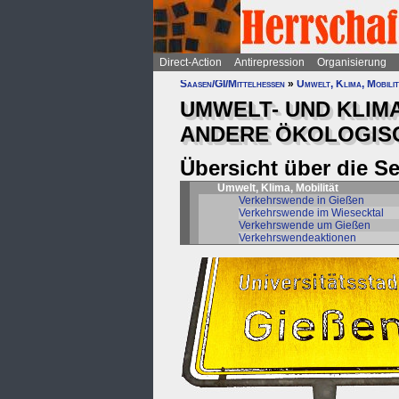
Direct-Action
Antirepression
Organisierung
Saasen/GI/Mittelhessen
»
Umwelt, Klima, Mobili
UMWELT- UND KLIM
ANDERE ÖKOLOGISC
Übersicht über die S
Umwelt, Klima, Mobilität
Verkehrswende in Gießen
Verkehrswende im Wiesecktal
Verkehrswende um Gießen
Verkehrswendeaktionen