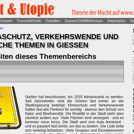
Umwelt
Theorie&Politik
Debatten
Saasen/GI/Mittelhessen
Materialien
Se
tät
ASCHUTZ, VERKEHRSWENDE UND
HE THEMEN IN GIESSEN
eiten dieses Themenbereichs
Gießen hat beschlossen, bis 2035 klimaneutral zu werden.
Seit Jahrzehnten sind die Grünen fast immer an der
Stadtregierung beteiligt. Klimaschutz und Verkehrswende
halten fast alle Parteien für wichtig - ebenso den Schutz von
Natur und Biodiversität. Die Realität in der Stadt sieht aber
ziemlich anders aus: Viele Flächen sind versiegelt - und es
kommen neue hinzu. Die Stadt wird vom Auto dominiert -
und es passiert fast nichts, um das zu ändern. Die Liste ließe
sich beliebig fortsetzen. Viele Gruppen und Einzelpersonen