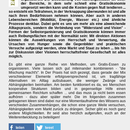
der Bereiche, in dem sehr schnell eine Gratisökonomie
umgesetzt werden kann und die Kosten gegen Null tendieren ...
so entsteht ein Teilrahmen, in der Verknappung überwunden ist und alle
nach ihren Bedürfnissen nehmen können. Aber auch in anderen
Lebensbereichen (Mobilität, Energie, Wasser etc.) sind ähnliche
Prozesse denkbar. Dabei geht es uns um mehr als eine abweichende
Alltagspraxis, sondern die Verbindung von "Widerstand und Vision" -
Formen der Selbstorganisierung und Gratisökonomie können immer
auch Reibungsflächen mit der Normalität sein: Mit direkten Aktionen
können die Auswirkungen von Herrschaft und Verwertung, die
Ursachen von Hunger sowie die Gegenbilder und praktischen
Versuche aufgezeigt werden, ohne Markt und Staat zu leben ... bis hin
zur Diskussion über Visionen herrschaftsfreier Gesellschaft ist alles
möglich.
Es gibt eine ganze Reihe von Methoden, um Gratis-Essen zu
organisieren. Viele lassen sich gut miteinander kombinieren - "die
Mischung macht's". In Der Praxis hat sich gezeigt, dass gerade der Mix
verschiedener Elemente erfolgsversprechend ist, um tragfähige
Alternativen im Alltag aufzubauen, die weniger Zwänge und
Abhängigkeiten beinhalten. Am besten funktioniert es da, wo Menschen
kooperative Strukturen bilden und in gegenseitige Hilfe einen
gemeinsamen Reichtum schaffen ... und das muss ja nicht beim essen
aufhören - dazu aber später mehr. Die im folgenden zusammen
getragenen Ideen sind dabei nur eine Momentaufnahme des Wissens aus
verschieden Zusammenhängen, die schon eine ganze Weile versuchen,
Abhängigkeiten vom Markt zurück zu drängen. Sicher gibt es noch ganz
andere Möglichkeiten. Ihr seid also herzlich aufgerufen, euch an der
Weiterentwicklung zu beteiligen!