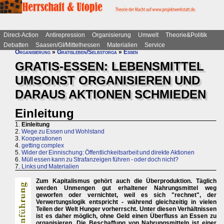
Direct-Action
Antirepression
Organisierung
Umwelt
Theorie&Politik
Debatten
Saasen/GI/Mittelhessen
Materialien
Service
Organisierung
»
Gratisleben/Selbstorga
»
Essen
GRATIS-ESSEN: LEBENSMITTEL
UMSONST ORGANISIEREN UND
DARAUS AKTIONEN SCHMIEDEN
Einleitung
1.
Einleitung
2.
Wege zu Essen und Wohlstand
3.
Kooperationen
4.
getting complex
5.
Wider der Einnischung: Öffentlichkeitsarbeit und direkte Aktionen
6.
Müll essen kann zu Strafanzeigen führen - oder doch nicht?
7.
Links und Materialien
Zum Kapitalismus gehört auch die Überproduktion. Täglich
werden Unmengen gut erhaltener Nahrungsmittel weg
geworfen oder vernichtet, weil es sich "rechnet", der
Verwertungslogik entspricht - während gleichzeitig in vielen
Teilen der Welt Hunger vorherrscht. Unter diesen Verhältnissen
ist es daher möglich, ohne Geld einen Überfluss an Essen zu
organisieren. Die Beschaffung von Nahrungsmitteln ist einer