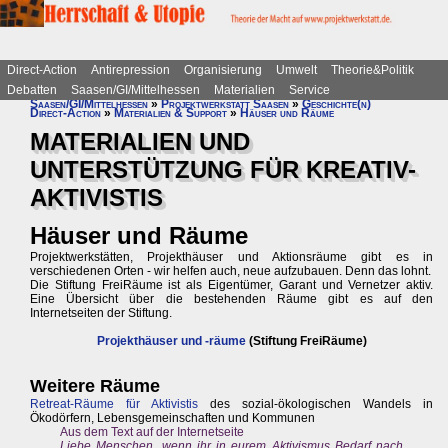
Direct-Action
Antirepression
Organisierung
Umwelt
Theorie&Politik
Debatten
Saasen/GI/Mittelhessen
Materialien
Service
Saasen/GI/Mittelhessen
»
Projektwerkstatt Saasen
»
Geschichte(n)
Direct-Action
»
Materialien & Support
»
Häuser und Räume
MATERIALIEN UND
UNTERSTÜTZUNG FÜR KREATIV-
AKTIVISTIS
Häuser und Räume
Projektwerkstätten, Projekthäuser und Aktionsräume gibt es in
verschiedenen Orten - wir helfen auch, neue aufzubauen. Denn das lohnt.
Die Stiftung FreiRäume ist als Eigentümer, Garant und Vernetzer aktiv.
Eine Übersicht über die bestehenden Räume gibt es auf den
Internetseiten der Stiftung.
Projekthäuser und -räume
(Stiftung FreiRäume)
Weitere Räume
Retreat-Räume für Aktivistis
des sozial-ökologischen Wandels in
Ökodörfern, Lebensgemeinschaften und Kommunen
Aus dem Text auf der Internetseite
Liebe Menschen, wenn ihr in eurem Aktivismus Bedarf nach