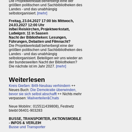
Die Projektwerkstatt beherbergt eine der
größten politischen und Sachbibliotheken des
Landes - und das unabhängig
selbstorganisiert.
[mehr]
Freitag, 23.04.2027 17:00 bis Mittwoch,
24.03.2027 12:00 Uhr
in/bei Reiskirchen, Projektwerkstatt,
Ludwigstr. 11 in Saasen
Nacht der Bibliotheken: Lesungen,
Führungen, Debatten und Filmnacht?
Die Projektwerkstatt beherbergt eine der
größten politischen und Sachbibliotheken des
Landes - und das unabhängig
selbstorganisiert. Beteiligen wir uns wieder an
der bundesweiten Nacht der Bibliotheken?
Die nächste ist im Jahr 2027.
[mehr]
Weiterlesen
Kreis Gießen: B49-Neubau verhindern
++
Neues Buch:
Die Demokratie überwinden,
bevor sie sich selbst abschafft
++ Nichts mehr
verpassen:
Mailverteiler&Chats
Neue Mobilnr.: 015511439808), Festnetz
bleibt 06401-903283
BUSSE, TRANSPORTER, AKTIONSMOBILE
- INFOS & VERLEIH
Busse und Transporter