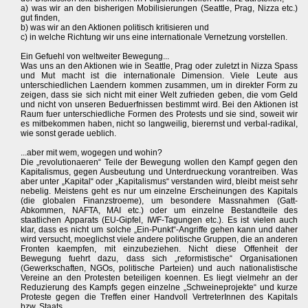
a) was wir an den bisherigen Mobilisierungen (Seattle, Prag, Nizza etc.)
gut finden,
b) was wir an den Aktionen politisch kritisieren und
c) in welche Richtung wir uns eine internationale Vernetzung vorstellen.
Ein Gefuehl von weltweiter Bewegung...
Was uns an den Aktionen wie in Seattle, Prag oder zuletzt in Nizza Spass
und Mut macht ist die internationale Dimension. Viele Leute aus
unterschiedlichen Laendern kommen zusammen, um in direkter Form zu
zeigen, dass sie sich nicht mit einer Welt zufrieden geben, die vom Geld
und nicht von unseren Beduerfnissen bestimmt wird. Bei den Aktionen ist
Raum fuer unterschiedliche Formen des Protests und sie sind, soweit wir
es mitbekommen haben, nicht so langweilig, bierernst und verbal-radikal,
wie sonst gerade ueblich.
...aber mit wem, wogegen und wohin?
Die „revolutionaeren“ Teile der Bewegung wollen den Kampf gegen den
Kapitalismus, gegen Ausbeutung und Unterdrueckung vorantreiben. Was
aber unter „Kapital“ oder „Kapitalismus“ verstanden wird, bleibt meist sehr
nebelig. Meistens geht es nur um einzelne Erscheinungen des Kapitals
(die globalen Finanzstroeme), um besondere Massnahmen (Gatt-
Abkommen, NAFTA, MAI etc.) oder um einzelne Bestandteile des
staatlichen Apparats (EU-Gipfel, IWF-Tagungen etc.). Es ist vielen auch
klar, dass es nicht um solche „Ein-Punkt“-Angriffe gehen kann und daher
wird versucht, moeglichst viele andere politische Gruppen, die an anderen
Fronten kaempfen, mit einzubeziehen. Nicht diese Offenheit der
Bewegung fuehrt dazu, dass sich „reformistische“ Organisationen
(Gewerkschaften, NGOs, politische Parteien) und auch nationalistische
Vereine an den Protesten beteiligen koennen. Es liegt vielmehr an der
Reduzierung des Kampfs gegen einzelne „Schweineprojekte“ und kurze
Proteste gegen die Treffen einer Handvoll VertreterInnen des Kapitals
bzw. Staats.