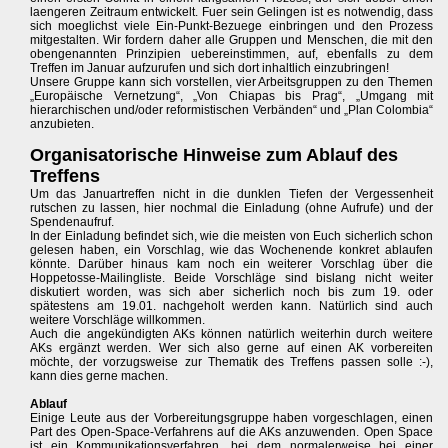
laengeren Zeitraum entwickelt. Fuer sein Gelingen ist es notwendig, dass
sich moeglichst viele Ein-Punkt-Bezuege einbringen und den Prozess
mitgestalten. Wir fordern daher alle Gruppen und Menschen, die mit den
obengenannten Prinzipien uebereinstimmen, auf, ebenfalls zu dem
Treffen im Januar aufzurufen und sich dort inhaltlich einzubringen!
Unsere Gruppe kann sich vorstellen, vier Arbeitsgruppen zu den Themen
„Europäische Vernetzung“, „Von Chiapas bis Prag“, „Umgang mit
hierarchischen und/oder reformistischen Verbänden“ und „Plan Colombia“
anzubieten.
Organisatorische Hinweise zum Ablauf des
Treffens
Um das Januartreffen nicht in die dunklen Tiefen der Vergessenheit
rutschen zu lassen, hier nochmal die Einladung (ohne Aufrufe) und der
Spendenaufruf.
In der Einladung befindet sich, wie die meisten von Euch sicherlich schon
gelesen haben, ein Vorschlag, wie das Wochenende konkret ablaufen
könnte. Darüber hinaus kam noch ein weiterer Vorschlag über die
Hoppetosse-Mailingliste. Beide Vorschläge sind bislang nicht weiter
diskutiert worden, was sich aber sicherlich noch bis zum 19. oder
spätestens am 19.01. nachgeholt werden kann. Natürlich sind auch
weitere Vorschläge willkommen.
Auch die angekündigten AKs können natürlich weiterhin durch weitere
AKs ergänzt werden. Wer sich also gerne auf einen AK vorbereiten
möchte, der vorzugsweise zur Thematik des Treffens passen solle :-),
kann dies gerne machen.
Ablauf
Einige Leute aus der Vorbereitungsgruppe haben vorgeschlagen, einen
Part des Open-Space-Verfahrens auf die AKs anzuwenden. Open Space
ist ein Kommunikationsverfahren, bei dem normalerweise bei einer