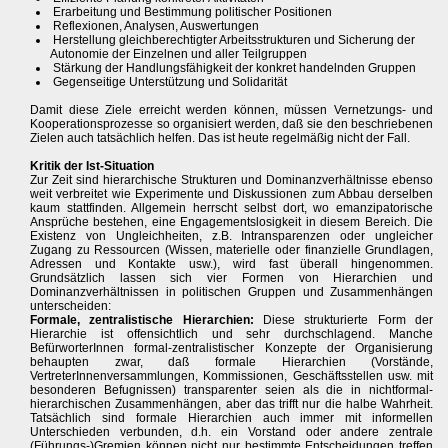
Erarbeitung und Bestimmung politischer Positionen
Reflexionen, Analysen, Auswertungen
Herstellung gleichberechtigter Arbeitsstrukturen und Sicherung der
Autonomie der Einzelnen und aller Teilgruppen
Stärkung der Handlungsfähigkeit der konkret handelnden Gruppen
Gegenseitige Unterstützung und Solidarität
Damit diese Ziele erreicht werden können, müssen Vernetzungs- und
Kooperationsprozesse so organisiert werden, daß sie den beschriebenen
Zielen auch tatsächlich helfen. Das ist heute regelmäßig nicht der Fall.
Kritik der Ist-Situation
Zur Zeit sind hierarchische Strukturen und Dominanzverhältnisse ebenso
weit verbreitet wie Experimente und Diskussionen zum Abbau derselben
kaum stattfinden. Allgemein herrscht selbst dort, wo emanzipatorische
Ansprüche bestehen, eine Engagementslosigkeit in diesem Bereich. Die
Existenz von Ungleichheiten, z.B. Intransparenzen oder ungleicher
Zugang zu Ressourcen (Wissen, materielle oder finanzielle Grundlagen,
Adressen und Kontakte usw.), wird fast überall hingenommen.
Grundsätzlich lassen sich vier Formen von Hierarchien und
Dominanzverhältnissen in politischen Gruppen und Zusammenhängen
unterscheiden:
Formale, zentralistische Hierarchien:
Diese strukturierte Form der
Hierarchie ist offensichtlich und sehr durchschlagend. Manche
BefürworterInnen formal-zentralistischer Konzepte der Organisierung
behaupten zwar, daß formale Hierarchien (Vorstände,
VertreterInnenversammlungen, Kommissionen, Geschäftsstellen usw. mit
besonderen Befugnissen) transparenter seien als die in nichtformal-
hierarchischen Zusammenhängen, aber das trifft nur die halbe Wahrheit.
Tatsächlich sind formale Hierarchien auch immer mit informellen
Unterschieden verbunden, d.h. ein Vorstand oder andere zentrale
(Führungs-)Gremien können nicht nur bestimmte Entscheidungen treffen