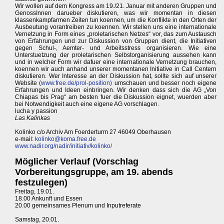
Wir wollen auf dem Kongress am 19./21. Januar mit anderen Gruppen und
GenossInnen darueber diskutieren, was wir momentan in diesen
klassenkampfarmen Zeiten tun koennen, um die Konflikte in den Orten der
Ausbeutung vorantreiben zu koennen. Wir stellen uns eine internationale
Vernetzung in Form eines „proletarischen Netzes“ vor, das zum Austausch
von Erfahrungen und zur Diskussion von Gruppen dient, die Initiativen
gegen Schul-, Aemter- und Arbeitsstress organisieren. Wie eine
Unterstuetzung der proletarischen Selbstorganisierung aussehen kann
und in welcher Form wir dafuer eine internationale Vernetzung brauchen,
koennen wir auch anhand unserer momentanen Initiative in Call Centern
diskutieren. Wer Interesse an der Diskussion hat, sollte sich auf unserer
Website (
www.free.de/prol-position)
umschauen und besser noch eigene
Erfahrungen und Ideen einbringen. Wir denken dass sich die AG „Von
Chiapas bis Prag“ am besten fuer die Diskussion eignet, wuerden aber
bei Notwendigkeit auch eine eigene AG vorschlagen.
lucha y passion
Las Kalinkas
Kolinko c/o Archiv Am Foerderturm 27 46049 Oberhausen
e-mail:
kolinko@koma.free.de
www.nadir.org/nadir/initiativ/kolinko/
Möglicher Verlauf (Vorschlag
Vorbereitungsgruppe, am 19. abends
festzulegen)
Freitag, 19.01.
18.00 Ankunft und Essen
20.00 gemeinsames Plenum und Inputreferate
Samstag, 20.01.