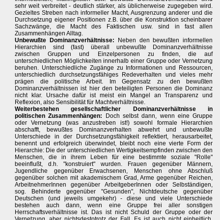
sehr weit verbreitet - deutlich stärker, als üblicherweise zugegeben wird.
Gezieltes Streben nach informeller Macht, Ausgrenzung anderer und die
Durchsetzung eigener Positionen z.B. über die Konstruktion scheinbarer
Sachzwänge, die Macht des Faktischen usw. sind in fast allen
Zusammenhängen Alltag.
Unbewußte Dominanzverhältnisse:
Neben den bewußten informellen
Hierarchien sind (fast) überall unbewußte Dominanzverhältnisse
zwischen Gruppen und Einzelpersonen zu finden, die auf
unterschiedlichen Möglichkeiten innerhalb einer Gruppe oder Vernetzung
beruhen. Unterschiedliche Zugänge zu Informationen und Ressourcen,
unterschiedlich durchsetzungsfähiges Redeverhalten und vieles mehr
prägen die politische Arbeit. Im Gegensatz zu den bewußten
Dominanzverhältnissen ist hier den beteiligten Personen die Dominanz
nicht klar. Ursache dafür ist meist ein Mangel an Transparenz und
Reflexion, also Sensibilität für Machtverhältnisse.
Weiterbestehen gesellschaftlicher Dominanzverhältnisse in
politischen Zusammenhängen:
Doch selbst dann, wenn eine Gruppe
oder Vernetzung (was anzustreben ist!) sowohl formale Hierarchien
abschafft, bewußtes Dominanzverhalten abwehrt und unbewußte
Unterschiede in der Durchsetzungsfähigkeit reflektiert, herausarbeitet,
benennt und erfolgreich überwindet, bleibt noch eine vierte Form der
Hierarchie: Die der unterschiedlichen Wertigkeitsempfinden zwischen den
Menschen, die in ihrem Leben für eine bestimmte soziale "Rolle"
beeinflußt, d.h. "konstruiert" wurden. Frauen gegenüber Männern,
Jugendliche gegenüber Erwachsenen, Menschen ohne Abschluß
gegenüber solchen mit akademischem Grad, Arme gegenüber Reichen,
ArbeitnehmerInnen gegenüber ArbeitgeberInnen oder Selbständigen,
sog. Behinderte gegenüber "Gesunden", Nichtdeutsche gegenüber
Deutschen (und jeweils umgekehr) - diese und viele Unterschiede
bestehen auch dann, wenn eine Gruppe frei aller sonstigen
Herrschaftsverhältnisse ist. Das ist nicht Schuld der Gruppe oder der
Vernetzung, aber nichtsdestotrotz der Fall. Es ist auch nicht einheitlich,