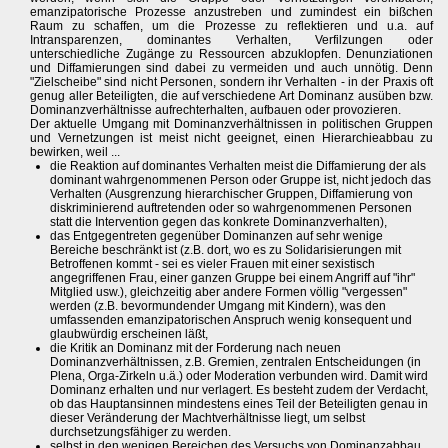
emanzipatorische Prozesse anzustreben und zumindest ein bißchen
Raum zu schaffen, um die Prozesse zu reflektieren und u.a. auf
Intransparenzen, dominantes Verhalten, Verfilzungen oder
unterschiedliche Zugänge zu Ressourcen abzuklopfen. Denunziationen
und Diffamierungen sind dabei zu vermeiden und auch unnötig. Denn
"Zielscheibe" sind nicht Personen, sondern ihr Verhalten - in der Praxis oft
genug aller Beteiligten, die auf verschiedene Art Dominanz ausüben bzw.
Dominanzverhältnisse aufrechterhalten, aufbauen oder provozieren.
Der aktuelle Umgang mit Dominanzverhältnissen in politischen Gruppen
und Vernetzungen ist meist nicht geeignet, einen Hierarchieabbau zu
bewirken, weil ...
die Reaktion auf dominantes Verhalten meist die Diffamierung der als
dominant wahrgenommenen Person oder Gruppe ist, nicht jedoch das
Verhalten (Ausgrenzung hierarchischer Gruppen, Diffamierung von
diskriminierend auftretenden oder so wahrgenommenen Personen
statt die Intervention gegen das konkrete Dominanzverhalten),
das Entgegentreten gegenüber Dominanzen auf sehr wenige
Bereiche beschränkt ist (z.B. dort, wo es zu Solidarisierungen mit
Betroffenen kommt - sei es vieler Frauen mit einer sexistisch
angegriffenen Frau, einer ganzen Gruppe bei einem Angriff auf "ihr"
Mitglied usw.), gleichzeitig aber andere Formen völlig "vergessen"
werden (z.B. bevormundender Umgang mit Kindern), was den
umfassenden emanzipatorischen Anspruch wenig konsequent und
glaubwürdig erscheinen läßt,
die Kritik an Dominanz mit der Forderung nach neuen
Dominanzverhältnissen, z.B. Gremien, zentralen Entscheidungen (in
Plena, Orga-Zirkeln u.ä.) oder Moderation verbunden wird. Damit wird
Dominanz erhalten und nur verlagert. Es besteht zudem der Verdacht,
ob das Hauptansinnen mindestens eines Teil der Beteiligten genau in
dieser Veränderung der Machtverhältnisse liegt, um selbst
durchsetzungsfähiger zu werden.
selbst in den wenigen Bereichen des Versuchs von Dominanzabbau