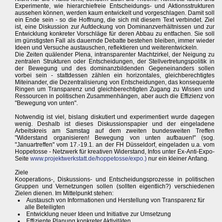
Experimente, wie hierarchiefreie Entscheidungs- und Aktionsstrukturen
aussehen können, werden kaum entwickelt und vorgeschlagen. Damit soll
ein Ende sein - so die Hoffnung, die sich mit diesem Text verbindet. Ziel
ist, eine Diskussion zur Aufdeckung von Dominanzverhältnissen und zur
Entwicklung konkreter Vorschläge für deren Abbau zu entfachen. Sie soll
im günstigsten Fall als dauernde Debatte bestehen bleiben, immer wieder
Ideen und Versuche austauschen, reflektieren und weiterentwickeln.
Die Zeiten quälender Plena, intransparenter Machtzirkel, der Neigung zu
zentralen Strukturen oder Entscheidungen, der Stellvertretungspolitik in
der Bewegung und des dominanzbildenden Gegeneinanders sollen
vorbei sein - stattdessen zählen ein horizontales, gleichberechtigtes
Miteinander, die Dezentralisierung von Entscheidungen, das konsequente
Ringen um Transparenz und gleichberechtigten Zugang zu Wissen und
Ressourcen in politischen Zusammenhängen, aber auch die Effizienz von
"Bewegung von unten".
Notwendig ist viel, bislang diskutiert und experimentiert wurde dagegen
wenig. Deshalb ist dieses Diskussionspapier und der eingeladene
Arbeitskreis am Samstag auf dem zweiten bundesweiten Treffen
"Widerstand organisieren! Bewegung von unten aufbauen!" (sog.
"Januartreffen" vom 17.-19.1. an der FH Düsseldorf, eingeladen u.a. vom
Hoppetosse - Netzwerk für kreativen Widerstand, Infos unter Ex-Anti-Expo-
Seite
www.projektwerkstatt.de/hoppetosse/expo.)
nur ein kleiner Anfang.
Ziele
Kooperations-, Diskussions- und Entscheidungsprozesse in politischen
Gruppen und Vernetzungen sollen (sollten eigentlich?) verschiedenen
Zielen dienen. Im Mittelpunkt stehen:
Austausch von Informationen und Herstellung von Transparenz für
alle Beteiligten
Entwicklung neuer Ideen und Initiative zur Umsetzung
Effiziente Planung konkreter Aktivitäten