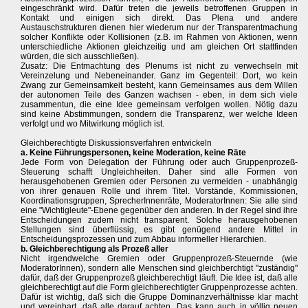
eingeschränkt wird. Dafür treten die jeweils betroffenen Gruppen in
Kontakt und einigen sich direkt. Das Plena und andere
Austauschstrukturen dienen hier wiederum nur der Transparentmachung
solcher Konflikte oder Kollisionen (z.B. im Rahmen von Aktionen, wenn
unterschiedliche Aktionen gleichzeitig und am gleichen Ort stattfinden
würden, die sich ausschließen).
Zusatz: Die Entmachtung des Plenums ist nicht zu verwechseln mit
Vereinzelung und Nebeneinander. Ganz im Gegenteil: Dort, wo kein
Zwang zur Gemeinsamkeit besteht, kann Gemeinsames aus dem Willen
der autonomen Teile des Ganzen wachsen - eben, in dem sich viele
zusammentun, die eine Idee gemeinsam verfolgen wollen. Nötig dazu
sind keine Abstimmungen, sondern die Transparenz, wer welche Ideen
verfolgt und wo Mitwirkung möglich ist.
Gleichberechtigte Diskussionsverfahren entwickeln
a. Keine Führungspersonen, keine Moderation, keine Räte
Jede Form von Delegation der Führung oder auch Gruppenprozeß-
Steuerung schafft Ungleichheiten. Daher sind alle Formen von
herausgehobenen Gremien oder Personen zu vermeiden - unabhängig
von ihrer genauen Rolle und ihrem Titel. Vorstände, Kommissionen,
Koordinationsgruppen, SprecherInnenräte, ModeratorInnen: Sie alle sind
eine "Wichtigleute"-Ebene gegenüber den anderen. In der Regel sind ihre
Entscheidungen zudem nicht transparent. Solche herausgehobenen
Stellungen sind überflüssig, es gibt genügend andere Mittel in
Entscheidungsprozessen und zum Abbau informeller Hierarchien.
b. Gleichberechtigung als Prozeß aller
Nicht irgendwelche Gremien oder Gruppenprozeß-Steuernde (wie
ModeratorInnen), sondern alle Menschen sind gleichberchtigt "zuständig"
dafür, daß der Gruppenprozeß gleichberechtigt läuft. Die Idee ist, daß alle
gleichberechtigt auf die Form gleichberechtigter Gruppenprozesse achten.
Dafür ist wichtig, daß sich die Gruppe Dominanzverhältnisse klar macht
und vereinbart, daß alle darauf achten. Das kann auch in völlig neuen