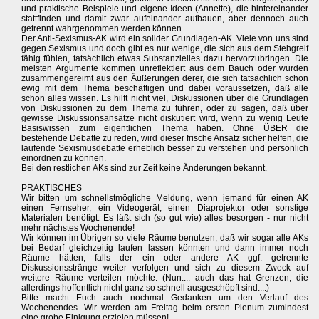
und praktische Beispiele und eigene Ideen (Annette), die hintereinander
stattfinden und damit zwar aufeinander aufbauen, aber dennoch auch
getrennt wahrgenommen werden können.
Der Anti-Sexismus-AK wird ein solider Grundlagen-AK. Viele von uns sind
gegen Sexismus und doch gibt es nur wenige, die sich aus dem Stehgreif
fähig fühlen, tatsächlich etwas Substanzielles dazu hervorzubringen. Die
meisten Argumente kommen unreflektiert aus dem Bauch oder wurden
zusammengereimt aus den Äußerungen derer, die sich tatsächlich schon
ewig mit dem Thema beschäftigen und dabei voraussetzen, daß alle
schon alles wissen. Es hilft nicht viel, Diskussionen über die Grundlagen
von Diskussionen zu dem Thema zu führen, oder zu sagen, daß über
gewisse Diskussionsansätze nicht diskutiert wird, wenn zu wenig Leute
Basiswissen zum eigentlichen Thema haben. Ohne ÜBER die
bestehende Debatte zu reden, wird dieser frische Ansatz sicher helfen, die
laufende Sexismusdebatte erheblich besser zu verstehen und persönlich
einordnen zu können.
Bei den restlichen AKs sind zur Zeit keine Änderungen bekannt.
PRAKTISCHES
Wir bitten um schnellstmögliche Meldung, wenn jemand für einen AK
einen Fernseher, ein Videogerät, einen Diaprojektor oder sonstige
Materialen benötigt. Es läßt sich (so gut wie) alles besorgen - nur nicht
mehr nächstes Wochenende!
Wir können im Übrigen so viele Räume benutzen, daß wir sogar alle AKs
bei Bedarf gleichzeitig laufen lassen könnten und dann immer noch
Räume hätten, falls der ein oder andere AK ggf. getrennte
Diskussionsstränge weiter verfolgen und sich zu diesem Zweck auf
weitere Räume verteilen möchte. (Nun.... auch das hat Grenzen, die
allerdings hoffentlich nicht ganz so schnell ausgeschöpft sind....)
Bitte macht Euch auch nochmal Gedanken um den Verlauf des
Wochenendes. Wir werden am Freitag beim ersten Plenum zumindest
eine grobe Einigung erzielen müssen!