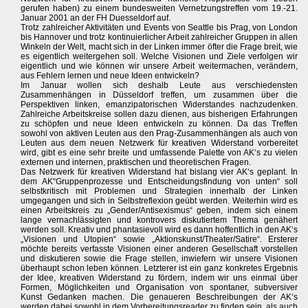
gerufen haben) zu einem bundesweiten Vernetzungstreffen vom 19.-21.
Januar 2001 an der FH Duesseldorf auf.
Trotz zahlreicher Aktivitäten und Events von Seattle bis Prag, von London
bis Hannover und trotz kontinuierlicher Arbeit zahlreicher Gruppen in allen
Winkeln der Welt, macht sich in der Linken immer öfter die Frage breit, wie
es eigentlich weitergehen soll. Welche Visionen und Ziele verfolgen wir
eigentlich und wie können wir unsere Arbeit weitermachen, verändern,
aus Fehlern lernen und neue Ideen entwickeln?
Im Januar wollen sich deshalb Leute aus verschiedensten
Zusammenhängen in Düsseldorf treffen, um zusammen über die
Perspektiven linken, emanzipatorischen Widerstandes nachzudenken.
Zahlreiche Arbeitskreise sollen dazu dienen, aus bisherigen Erfahrungen
zu schöpfen und neue Ideen entwickeln zu können. Da das Treffen
sowohl von aktiven Leuten aus den Prag-Zusammenhängen als auch von
Leuten aus dem neuen Netzwerk für kreativen Widerstand vorbereitet
wird, gibt es eine sehr breite und umfassende Palette von AK‘s zu vielen
externen und internen, praktischen und theoretischen Fragen.
Das Netzwerk für kreativen Widerstand hat bislang vier AK‘s geplant. In
dem AK“Gruppenprozesse und Entscheidungsfindung von unten“ soll
selbstkritisch mit Problemen und Strategien innerhalb der Linken
umgegangen und sich in Selbstreflexion geübt werden. Weiterhin wird es
einen Arbeitskreis zu „Gender/Antisexismus“ geben, indem sich einem
lange vernachlässigten und kontrovers diskutiertem Thema genähert
werden soll. Kreativ und phantasievoll wird es dann hoffentlich in den AK‘s
„Visionen und Utopien“ sowie „Aktionskunst/Theater/Satire“. Ersterer
möchte bereits verfasste Visionen einer anderen Gesellschaft vorstellen
und diskutieren sowie die Frage stellen, inwiefern wir unsere Visionen
überhaupt schon leben können. Letzterer ist ein ganz konkretes Ergebnis
der Idee, kreativen Widerstand zu fördern, indem wir uns einmal über
Formen, Möglichkeiten und Organisation von spontaner, subversiver
Kunst Gedanken machen. Die genaueren Beschreibungen der AK‘s
werden dabei sowohl in dem Vorbereitungsreader zu finden sein, als auch