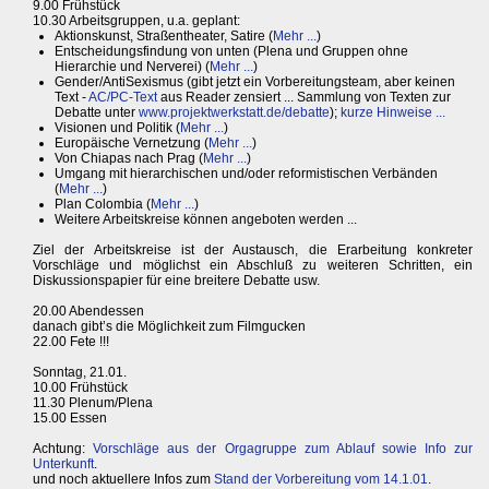
9.00 Frühstück
10.30 Arbeitsgruppen, u.a. geplant:
Aktionskunst, Straßentheater, Satire (
Mehr ...
)
Entscheidungsfindung von unten (Plena und Gruppen ohne
Hierarchie und Nerverei) (
Mehr ...
)
Gender/AntiSexismus (gibt jetzt ein Vorbereitungsteam, aber keinen
Text -
AC/PC-Text
aus Reader zensiert ... Sammlung von Texten zur
Debatte unter
www.projektwerkstatt.de/debatte
);
kurze Hinweise ...
Visionen und Politik (
Mehr ...
)
Europäische Vernetzung (
Mehr ...
)
Von Chiapas nach Prag (
Mehr ...
)
Umgang mit hierarchischen und/oder reformistischen Verbänden
(
Mehr ...
)
Plan Colombia (
Mehr ...
)
Weitere Arbeitskreise können angeboten werden ...
Ziel der Arbeitskreise ist der Austausch, die Erarbeitung konkreter
Vorschläge und möglichst ein Abschluß zu weiteren Schritten, ein
Diskussionspapier für eine breitere Debatte usw.
20.00 Abendessen
danach gibt’s die Möglichkeit zum Filmgucken
22.00 Fete !!!
Sonntag, 21.01.
10.00 Frühstück
11.30 Plenum/Plena
15.00 Essen
Achtung:
Vorschläge aus der Orgagruppe zum Ablauf sowie Info zur
Unterkunft
.
und noch aktuellere Infos zum
Stand der Vorbereitung vom 14.1.01
.