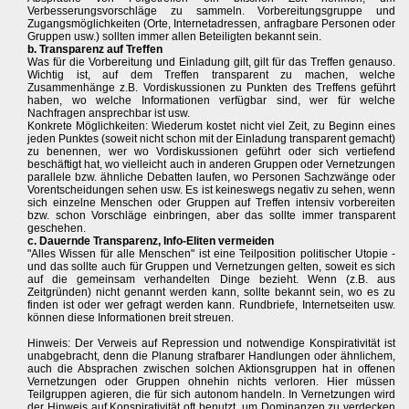
Verbesserungsvorschläge zu sammeln. Vorbereitungsgruppe und
Zugangsmöglichkeiten (Orte, Internetadressen, anfragbare Personen oder
Gruppen usw.) sollten immer allen Beteiligten bekannt sein.
b. Transparenz auf Treffen
Was für die Vorbereitung und Einladung gilt, gilt für das Treffen genauso.
Wichtig ist, auf dem Treffen transparent zu machen, welche
Zusammenhänge z.B. Vordiskussionen zu Punkten des Treffens geführt
haben, wo welche Informationen verfügbar sind, wer für welche
Nachfragen ansprechbar ist usw.
Konkrete Möglichkeiten: Wiederum kostet nicht viel Zeit, zu Beginn eines
jeden Punktes (soweit nicht schon mit der Einladung transparent gemacht)
zu benennen, wer wo Vordiskussionen geführt oder sich vertiefend
beschäftigt hat, wo vielleicht auch in anderen Gruppen oder Vernetzungen
parallele bzw. ähnliche Debatten laufen, wo Personen Sachzwänge oder
Vorentscheidungen sehen usw. Es ist keineswegs negativ zu sehen, wenn
sich einzelne Menschen oder Gruppen auf Treffen intensiv vorbereiten
bzw. schon Vorschläge einbringen, aber das sollte immer transparent
geschehen.
c. Dauernde Transparenz, Info-Eliten vermeiden
"Alles Wissen für alle Menschen" ist eine Teilposition politischer Utopie -
und das sollte auch für Gruppen und Vernetzungen gelten, soweit es sich
auf die gemeinsam verhandelten Dinge bezieht. Wenn (z.B. aus
Zeitgründen) nicht genannt werden kann, sollte bekannt sein, wo es zu
finden ist oder wer gefragt werden kann. Rundbriefe, Internetseiten usw.
können diese Informationen breit streuen.
Hinweis: Der Verweis auf Repression und notwendige Konspirativität ist
unabgebracht, denn die Planung strafbarer Handlungen oder ähnlichem,
auch die Absprachen zwischen solchen Aktionsgruppen hat in offenen
Vernetzungen oder Gruppen ohnehin nichts verloren. Hier müssen
Teilgruppen agieren, die für sich autonom handeln. In Vernetzungen wird
der Hinweis auf Konspirativität oft benutzt, um Dominanzen zu verdecken