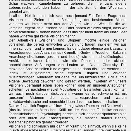
Schar wackerer KämpferInnen zu gehören, die ihre ganz eigene
Lebensnische gefunden haben, in der alle Zeit für den Widerstand
geopfert wird.
In all der Hektik nimmt sich kaum noch jemand Zeit für die Frage nach
Visionen und Zielen. In der Bekämpfung der bestehenden Misere
verlieren wir immer mehr aus den Augen, wie die Welt, für die wir
kämpfen, eigentlich aussehen soll. Oder haben wir etwa Angst, dass wir
so verschiedene Visionen haben, dass uns gar mehr trennt als eint? Oder
haben wir etwa gar keine Visionen mehr?
Der Arbeitskreis „Visionen und Utopien“ möchte einige Visionen
vorstellen, die bereits entworfen wurden und fragen, inwiefern wir aus
ihnen schöpfen und lernen können. Es geht dabei ebenso um klassische
Ausprägungen des Anarchismus (Kropotkin, Godwin, Proudhon, Bakunin,
Anarchosyndikalismus gestern und heute) wie um radikalökologische
Ansätze, exotische Utopien wie die Panokratie oder aktuelle
anarchistische Äußerungen von Leuten wie Noam Chomsky. Die
einzelnen Ansätze sollen kurz vorgestellt und dann diskutiert werden und
jedeR ist aufgefordert, seine eigenen Utopien und Visionen
miteinzubringen. Außerdem soll dabei mal ein unzensierter Blick auf die
eigene Bewegung geworfen und gefragt werden, inwiefern wir unsere
Visionen überhaupt schon leben können oder an unseren Ansprüchen
scheitern. Je nachdem wieviel Motivation der Beteiligten da ist, könnten
wir auch noch darüber diskutieren, warum es so schwierig ist, mit
„unseren“ Visionen die Leute anzusprechen und warum
sozialdarwinistische und neurechte Ideen das um so besser schaffen.
Das wirft nämlich Fragen auf, inwiefern gewisse Themen und Denkweisen
(das Irrationale im Menschen, Kritik an der Moderne, Technikwahn oder
Technikfeindschaft, Psychologie) bereits in sich antiemanzipatorisch sind
oder erst durch die Konsequenzen, die manche daraus ziehen,
antiemanzipatorisch gemacht werden.
Visionen sind schließlich nur dann wirksam und sinnvoll, wenn sie keine
in sich abgeschlossenen Luftschlösser bauen, sondern ihre Konzepte aus