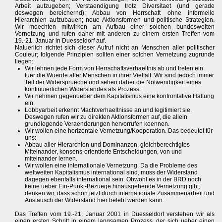
Arbeit aufzugeben; Verstaendigung trotz Diversitaet (und gerade
deswegen bereichernd); Abbau von Herrschaft ohne informelle
Hierarchien aufzubauen; neue Aktionsformen und politische Strategien.
Wir moechten mitwirken am Aufbau einer solchen bundesweiten
Vernetzung und rufen daher mit anderen zu einem ersten Treffen vom
19.-21. Januar in Duesseldorf auf.
Natuerlich richtet sich dieser Aufruf nicht an Menschen aller politischer
Couleur; folgende Prinzipien sollten einer solchen Vernetzung zugrunde
liegen:
Wir lehnen jede Form von Herrschaftsverhaeltnis ab und treten ein
fuer die Wuerde aller Menschen in ihrer Vielfalt. Wir sind jedoch immer
Teil der Widersprueche und sehen daher die Notwendigkeit eines
kontinuierlichen Widerstandes als Prozess.
Wir nehmen gegenueber dem Kapitalismus eine konfrontative Haltung
ein.
Lobbyarbeit erkennt Machtverhaeltnisse an und legitimiert sie.
Deswegen rufen wir zu direkten Aktionsformen auf, die allein
grundlegende Veraenderungen hervorrufen koennen.
Wir wollen eine horizontale Vernetzung/Kooperation. Das bedeutet für
uns:
Abbau aller Hierarchien und Dominanzen, gleichberechtigtes
Miteinander, konsens-orientierte Entscheidungen, von und
miteinander lernen.
Wir wollen eine internationale Vernetzung. Da die Probleme des
weltweiten Kapitalismus international sind, muss der Widerstand
dagegen ebenfalls international sein. Obwohl es in der BRD noch
keine ueber Ein-Punkt-Bezuege hinausgehende Vernetzung gibt,
denken wir, dass schon jetzt durch internationale Zusammenarbeit und
Austausch der Widerstand hier belebt werden kann.
Das Treffen vom 19.-21. Januar 2001 in Duesseldorf verstehen wir als
einen ersten Schritt in einem langsamen Prozess, der sich ueber einen