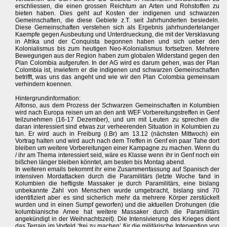
erschliessen, die einen grossen Reichtum an Arten und Rohstoffen zu
bieten haben. Dies geht auf Kosten der indigenen und schwarzen
Gemeinschaften, die diese Gebiete z.T. seit Jahrhunderten besiedeln.
Diese Gemeinschaften verstehen sich als Ergebnis jahrhundertelanger
Kaempfe gegen Ausbeutung und Unterdrueckung, die mit der Versklavung
in Afrika und der Conquista begonnen haben und sich ueber den
Kolonialismus bis zum heutigen Neo-Kolonialismus fortsetzen. Mehrere
Bewegungen aus der Region haben zum globalen Widerstand gegen den
Plan Colombia aufgerufen. In der AG wird es darum gehen, was der Plan
Colombia ist, inwiefern er die indigenen und schwarzen Gemeinschaften
betrifft, was uns das angeht und wie wir den Plan Colombia gemeinsam
verhindern koennen.
Hintergrundinformation:
Alfonso, aus dem Prozess der Schwarzen Gemeinschaften in Kolumbien
wird nach Europa reisen um an den anti WEF Vorbereitungstreffen in Genf
teilzunehmen (16-17 Dezember), und um mit Leuten zu sprechen die
daran interessiert sind etwas zur verheerenden Situation in Kolumbien zu
tun. Er wird auch in Freiburg (i.Br) am 13.12 (nächsten Mittwoch) ein
Vortrag halten und wird auch nach dem Treffen in Genf ein paar Tahe dort
bleiben um weitere Vorbereitungen einer Kampagne zu machen. Wenn du
/ ihr am Thema interessiert seid, wäre es Klasse wenn ihr in Genf noch ein
bißchen länger bleiben könntet, am besten bis Montag abend.
In weiteren emails bekommt ihr eine Zusammenfassung auf Spanisch der
intensiven Mordattacken durch die Paramilitärs (letzte Woche fand in
Kolumbien die heftigste Massaker je durch Paramilitärs, eine bislang
unbekannte Zahl von Menschen wurde umgebracht, bislang sind 70
identifiziert aber es sind sicherlich mehr da mehrere Körper zerstückelt
wurden und in einen Sumpf geworfen) und die aktuellen Drohungen (die
kolumbianische Amee hat weitere Massaker durch die Paramilitärs
angekündigt in der Weihnachtszeit). Die Intensivierung des Krieges dient
das Terrain im Vorfeld ‘frei zu machen’ für die militärische Intervention von