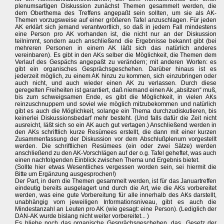
plenumsartigen Diskussion zunächst Themen gesammelt werden, die
dem Oberthema des Treffens angepaßt sein sollten, um sie als AK-
Themen vorzugsweise auf einer größeren Tafel anzuschlagen. Für jeden
AK erklärt sich jemand verantwortlich, so daß in jedem Fall mindestens
eine Person pro AK vorhanden ist, die nicht nur an der Diskussion
teilnimmt, sondern auch anschließend die Ergebnisse bekannt gibt (bei
mehreren Personen in einem AK läßt sich das natürlich anderes
vereinbaren). Es gibt in den AKs selber die Möglichkeit, die Themen dem
Verlauf des Gespächs angepaßt zu verändern; mit anderen Worten: es
gibt ein organisches Gesprächsgeschehen. Darüber hinaus ist es
jederzeit möglich, zu einem AK hinzu zu kommen, sich einzubringen oder
auch nicht, und auch wieder einen AK zu verlassen. Durch diese
geregelten Freiheiten ist garantiert, daß niemand einen Ak „absitzen“ muß,
bis zum schweigsamen Ende, es gibt die Möglichkeit, in vielen AKs
reinzuschnuppern und soviel wie möglich mitzubekommen und natürlich
gibt es auch die Möglichkeit, solange ein Thema durchzudiskutieren, bis
keinerlei Diskussionsbedarf mehr besteht. (Und falls dafür die Zeit nicht
ausreicht, läßt sich so ein AK auch gut vertagen.) Anschließend werden in
den AKs schriftlich kurze Resümees erstellt, die dann mit einer kurzen
Zusammenfassung der Diskussion vor dem Abschlußplenum vorgestellt
werden. Die schriftlichen Resümees (ein oder zwei Sätze) werden
anschließend zu den AK-Vorschlägen auf der o.g. Tafel geheftet, was auch
einen nachfolgenden Einblick zwischen Thema und Ergebnis bietet.
(Sollte hier etwas Wesentliches vergessen worden sein, sei hiermit die
Bitte um Ergänzung ausgesprochen!)
Der Part, in dem die Themen gesammelt werden, ist für das Januartreffen
eindeutig bereits ausgelagert und durch die Art, wie die AKs vorbereitet
werden, was eine gute Vorbereitung für alle innerhalb des AKs darstellt,
unabhängig vom jeweiligen Informationsniveau, gibt es auch die
Mindestanzahl an Leuten pro AK (wie gesagt: eine Person). (Lediglich der
DAN-AK wurde bislang nicht weiter vorbereitet... )
Es bliebe noch das organische Gesprächsgeschehen, das „Gesetz der