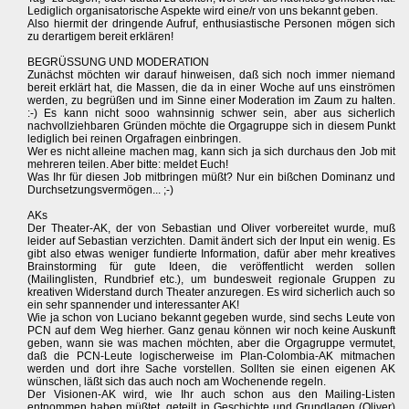
Lediglich organisatorische Aspekte wird eine/r von uns bekannt geben.
Also hiermit der dringende Aufruf, enthusiastische Personen mögen sich
zu derartigem bereit erklären!
BEGRÜSSUNG UND MODERATION
Zunächst möchten wir darauf hinweisen, daß sich noch immer niemand
bereit erklärt hat, die Massen, die da in einer Woche auf uns einströmen
werden, zu begrüßen und im Sinne einer Moderation im Zaum zu halten.
:-) Es kann nicht sooo wahnsinnig schwer sein, aber aus sicherlich
nachvollziehbaren Gründen möchte die Orgagruppe sich in diesem Punkt
lediglich bei reinen Orgafragen einbringen.
Wer es nicht alleine machen mag, kann sich ja sich durchaus den Job mit
mehreren teilen. Aber bitte: meldet Euch!
Was Ihr für diesen Job mitbringen müßt? Nur ein bißchen Dominanz und
Durchsetzungsvermögen... ;-)
AKs
Der Theater-AK, der von Sebastian und Oliver vorbereitet wurde, muß
leider auf Sebastian verzichten. Damit ändert sich der Input ein wenig. Es
gibt also etwas weniger fundierte Information, dafür aber mehr kreatives
Brainstorming für gute Ideen, die veröffentlicht werden sollen
(Mailinglisten, Rundbrief etc.), um bundesweit regionale Gruppen zu
kreativen Widerstand durch Theater anzuregen. Es wird sicherlich auch so
ein sehr spannender und interessanter AK!
Wie ja schon von Luciano bekannt gegeben wurde, sind sechs Leute von
PCN auf dem Weg hierher. Ganz genau können wir noch keine Auskunft
geben, wann sie was machen möchten, aber die Orgagruppe vermutet,
daß die PCN-Leute logischerweise im Plan-Colombia-AK mitmachen
werden und dort ihre Sache vorstellen. Sollten sie einen eigenen AK
wünschen, läßt sich das auch noch am Wochenende regeln.
Der Visionen-AK wird, wie Ihr auch schon aus den Mailing-Listen
entnommen haben müßtet, geteilt in Geschichte und Grundlagen (Oliver)