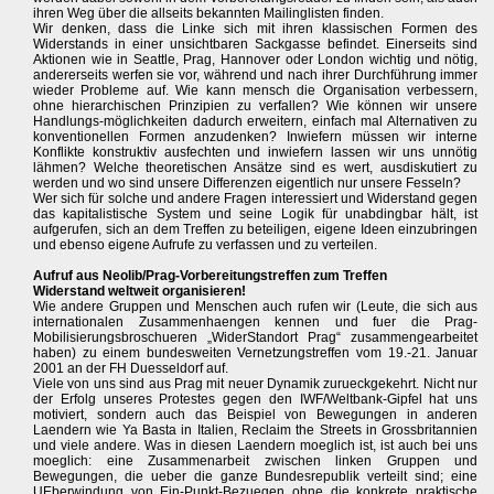
ihren Weg über die allseits bekannten Mailinglisten finden.
Wir denken, dass die Linke sich mit ihren klassischen Formen des
Widerstands in einer unsichtbaren Sackgasse befindet. Einerseits sind
Aktionen wie in Seattle, Prag, Hannover oder London wichtig und nötig,
andererseits werfen sie vor, während und nach ihrer Durchführung immer
wieder Probleme auf. Wie kann mensch die Organisation verbessern,
ohne hierarchischen Prinzipien zu verfallen? Wie können wir unsere
Handlungs-möglichkeiten dadurch erweitern, einfach mal Alternativen zu
konventionellen Formen anzudenken? Inwiefern müssen wir interne
Konflikte konstruktiv ausfechten und inwiefern lassen wir uns unnötig
lähmen? Welche theoretischen Ansätze sind es wert, ausdiskutiert zu
werden und wo sind unsere Differenzen eigentlich nur unsere Fesseln?
Wer sich für solche und andere Fragen interessiert und Widerstand gegen
das kapitalistische System und seine Logik für unabdingbar hält, ist
aufgerufen, sich an dem Treffen zu beteiligen, eigene Ideen einzubringen
und ebenso eigene Aufrufe zu verfassen und zu verteilen.
Aufruf aus Neolib/Prag-Vorbereitungstreffen zum Treffen
Widerstand weltweit organisieren!
Wie andere Gruppen und Menschen auch rufen wir (Leute, die sich aus
internationalen Zusammenhaengen kennen und fuer die Prag-
Mobilisierungsbroschueren „WiderStandort Prag“ zusammengearbeitet
haben) zu einem bundesweiten Vernetzungstreffen vom 19.-21. Januar
2001 an der FH Duesseldorf auf.
Viele von uns sind aus Prag mit neuer Dynamik zurueckgekehrt. Nicht nur
der Erfolg unseres Protestes gegen den IWF/Weltbank-Gipfel hat uns
motiviert, sondern auch das Beispiel von Bewegungen in anderen
Laendern wie Ya Basta in Italien, Reclaim the Streets in Grossbritannien
und viele andere. Was in diesen Laendern moeglich ist, ist auch bei uns
moeglich: eine Zusammenarbeit zwischen linken Gruppen und
Bewegungen, die ueber die ganze Bundesrepublik verteilt sind; eine
UEberwindung von Ein-Punkt-Bezuegen ohne die konkrete praktische