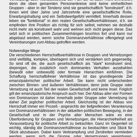
denn die oben genannten Personenkreise sind keine einheitlichen
Gruppen - aber in der Tendenz sind sie gesellschaftlich "konstruiert", d.h.
ihnen wird über Jahre und Jahrzehnte eine gesellschaftliche Rolle,
Erwartungshaltung und ein Selbstwertgefühl vermittelt. Innerhalb dessen
leben sie "funktional" in den realen Gesellschaftsverhältnissen, d.h. sie
empfinden ihre Position als richtig für sich selbst, nehmen sie deshalb
nicht mehr als konstruiert wahr und wehren sich nicht gegen diese. Das
setzt sich in politischen Zusammenhängen bruchlos fort und kann nur
abgebaut werden, wenn solche Dominanzverhältnisse offengelegt und
Vereinbarungen zum Abbau getroffen werden.
Notwendige Wege
Die verschiedenen Herrschaftsverhältnisse in Gruppen und Vernetzungen
sind vielfältig, komplex, überlagern sich und verstärken sich gegenseitig.
So sind oft die, die auch gesellschaftlich als "stark" konstruiert sind,
diejenigen, die zusätzlich noch dominantes Verhalten ausstrahlen
(bewußt oder unbewußt) oder formale Hierarchien einführen. Die
Schaffung herrschaftsfreier Verhältnisse ist das grundlegende Ziel
emanzipatorischer politischer Arbeit. Sie kann nicht unterscheiden
zwischen Binnen- und äußeren Verhältnissen, denn jede Gruppe oder
Vernetzung ist auch Teil der realen Gesellschaft und keine Insel. Folglich
gilt der emanzipatorische Anspruch auch hier. Der Abbau aller vier Formen
von Dominanzen ist daher innerhalb jeder Gruppe oder Vernetzung ist
daher Ziel jeglicher politischer Arbeit. Gleichzeitig ist der Abbau von
Herrschaft immer ein Prozeß - angesichts der tiefgreifenden Verankerung
von Dominanzverhältnissen in der aktuellen politischen Bewegung, in der
Gesellschaft und in der Psyche aller Menschen wäre es eine
Überforderung für Gruppen und Vernetzungen, die Hierarchiefreiheit als
Voraussetzung für politische Arbeit zu betrachten. Ganz im Gegenteil ist
wichtig, ständig die Dominanzverhältnisse zu beobachten und Stück für
Stück abzubauen. Dabei kann Verkrampfung und Zerstreiten vermieden
werden, wenn sich die Gruppe oder Vernetzungen vereinbaren,