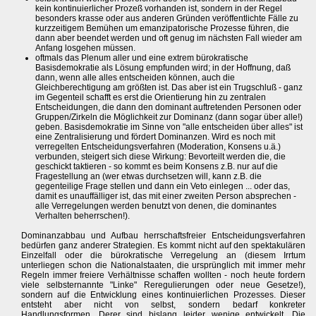
kein kontinuierlicher Prozeß vorhanden ist, sondern in der Regel
besonders krasse oder aus anderen Gründen veröffentlichte Fälle zu
kurzzeitigem Bemühen um emanzipatorische Prozesse führen, die
dann aber beendet werden und oft genug im nächsten Fall wieder am
Anfang losgehen müssen.
oftmals das Plenum aller und eine extrem bürokratische
Basisdemokratie als Lösung empfunden wird; in der Hoffnung, daß
dann, wenn alle alles entscheiden können, auch die
Gleichberechtigung am größten ist. Das aber ist ein Trugschluß - ganz
im Gegenteil schafft es erst die Orientierung hin zu zentralen
Entscheidungen, die dann den dominant auftretenden Personen oder
Gruppen/Zirkeln die Möglichkeit zur Dominanz (dann sogar über alle!)
geben. Basisdemokratie im Sinne von "alle entscheiden über alles" ist
eine Zentralisierung und fördert Dominanzen. Wird es noch mit
verregelten Entscheidungsverfahren (Moderation, Konsens u.ä.)
verbunden, steigert sich diese Wirkung: Bevorteilt werden die, die
geschickt taktieren - so kommt es beim Konsens z.B. nur auf die
Fragestellung an (wer etwas durchsetzen will, kann z.B. die
gegenteilige Frage stellen und dann ein Veto einlegen ... oder das,
damit es unauffälliger ist, das mit einer zweiten Person absprechen -
alle Verregelungen werden benutzt von denen, die dominantes
Verhalten beherrschen!).
Dominanzabbau und Aufbau herrschaftsfreier Entscheidungsverfahren
bedürfen ganz anderer Strategien. Es kommt nicht auf den spektakulären
Einzelfall oder die bürokratische Verregelung an (diesem Irrtum
unterliegen schon die Nationalstaaten, die ursprünglich mit immer mehr
Regeln immer freiere Verhältnisse schaffen wollten - noch heute fordern
viele selbsternannte "Linke" Reregulierungen oder neue Gesetze!),
sondern auf die Entwicklung eines kontinuierlichen Prozesses. Dieser
entsteht aber nicht von selbst, sondern bedarf konkreter
Handlungsformen. Derer sind bislang leider wenige entwickelt. Die