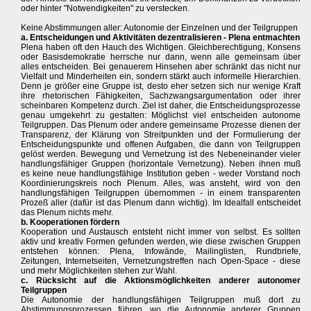
oder hinter "Notwendigkeiten" zu verstecken.
Keine Abstimmungen aller: Autonomie der Einzelnen und der Teilgruppen
a. Entscheidungen und Aktivitäten dezentralisieren - Plena entmachten
Plena haben oft den Hauch des Wichtigen. Gleichberechtigung, Konsens
oder Basisdemokratie herrsche nur dann, wenn alle gemeinsam über
alles entscheiden. Bei genauerem Hinsehen aber schränkt das nicht nur
Vielfalt und Minderheiten ein, sondern stärkt auch informelle Hierarchien.
Denn je größer eine Gruppe ist, desto eher setzen sich nur wenige Kraft
ihre rhetorischen Fähigkeiten, Sachzwangsargumentation oder ihrer
scheinbaren Kompetenz durch. Ziel ist daher, die Entscheidungsprozesse
genau umgekehrt zu gestalten: Möglichst viel entscheiden autonome
Teilgruppen. Das Plenum oder andere gemeinsame Prozesse dienen der
Transparenz, der Klärung von Streitpunkten und der Formulierung der
Entscheidungspunkte und offenen Aufgaben, die dann von Teilgruppen
gelöst werden. Bewegung und Vernetzung ist des Nebeneinander vieler
handlungsfähiger Gruppen (horizontale Vernetzung). Neben ihnen muß
es keine neue handlungsfähige Institution geben - weder Vorstand noch
Koordinierungskreis noch Plenum. Alles, was ansteht, wird von den
handlungsfähigen Teilgruppen übernommen - in einem transparenten
Prozeß aller (dafür ist das Plenum dann wichtig). Im Idealfall entscheidet
das Plenum nichts mehr.
b. Kooperationen fördern
Kooperation und Austausch entsteht nicht immer von selbst. Es sollten
aktiv und kreativ Formen gefunden werden, wie diese zwischen Gruppen
entstehen können: Plena, Infowände, Mailinglisten, Rundbriefe,
Zeitungen, Internetseiten, Vernetzungstreffen nach Open-Space - diese
und mehr Möglichkeiten stehen zur Wahl.
c. Rücksicht auf die Aktionsmöglichkeiten anderer autonomer
Teilgruppen
Die Autonomie der handlungsfähigen Teilgruppen muß dort zu
Abstimmungsprozessen führen, wo die Autonomie anderer Gruppen