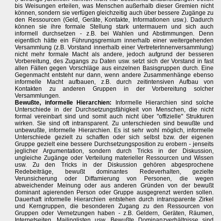
bis Weisungen erteilen, was Menschen außerhalb dieser Gremien nicht
können, sondern sie verfügen gleichzeitig auch über bessere Zugänge zu
den Ressourcen (Geld, Geräte, Kontakte, Informationen usw.). Dadurch
können sie ihre formale Stellung stark untermauern und sich auch
informell durchsetzen - z.B. bei Wahlen und Abstimmungen. Denn
eigentlich hätte ein Führungsgremium innerhalb einer weitergehenden
Versammlung (z.B. Vorstand innerhalb einer VertreterInnenversammlung)
nicht mehr formale Macht als andere, jedoch aufgrund der besseren
Vorbereitung, des Zugangs zu Daten usw. setzt sich der Vorstand in fast
allen Fällen gegen Vorschläge aus einzelnen Basisgruppen durch. Eine
Gegenmacht entsteht nur dann, wenn andere Zusammenhänge ebenso
informelle Macht aufbauen, z.B. durch zeitintensiven Aufbau von
Kontakten zu anderen Gruppen in der Vorbereitung solcher
Versammlungen.
Bewußte, informelle Hierarchien:
Informelle Hierarchien sind solche
Unterschiede in der Durchsetzungsfähigkeit von Menschen, die nicht
formal vereinbart sind und somit auch nicht über "offizielle" Strukturen
wirken. Sie sind oft intransparent. Zu unterschieden sind bewußte und
unbewußte, informelle Hierarchien. Es ist sehr wohl möglich, informelle
Unterschiede gezielt zu schaffen oder sich selbst bzw. der eigenen
Gruppe gezielt eine bessere Durchsetzungsposition zu erobern - jenseits
jeglicher Argumentation, sondern durch Tricks in der Diskussion,
ungleiche Zugänge oder Verteilung materieller Ressourcen und Wissen
usw. Zu den Tricks in der Diskussion gehören abgesprochene
Redebeiträge, bewußt dominantes Redeverhalten, gezielte
Verunsicherung oder Diffamierung von Personen, die wegen
abweichender Meinung oder aus anderen Gründen von der bewußt
dominant agierenden Person oder Gruppe ausgegrenzt werden sollen.
Dauerhaft informelle Hierarchien entstehen durch intransparente Zirkel
und Kerngruppen, die besonderen Zugang zu den Ressourcen von
Gruppen oder Vernetzungen haben - z.B. Geldern, Geräten, Räumen,
Internetseiten, Mailinglisten usw. Bewußte Dominanzverhältnisse sind