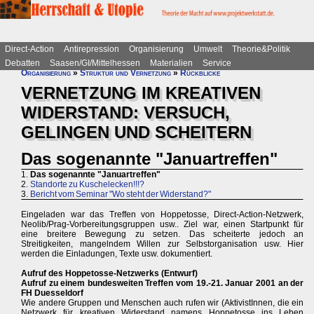
Direct-Action
Antirepression
Organisierung
Umwelt
Theorie&Politik
Debatten
Saasen/GI/Mittelhessen
Materialien
Service
Organisierung
»
Struktur und Vernetzung
»
Rückblicke
VERNETZUNG IM KREATIVEN
WIDERSTAND: VERSUCH,
GELINGEN UND SCHEITERN
Das sogenannte "Januartreffen"
1.
Das sogenannte "Januartreffen"
2.
Standorte zu Kuschelecken!!!?
3.
Bericht vom Seminar "Wo steht der Widerstand?"
Eingeladen war das Treffen von Hoppetosse, Direct-Action-Netzwerk,
Neolib/Prag-Vorbereitungsgruppen usw.. Ziel war, einen Startpunkt für
eine breitere Bewegung zu setzen. Das scheiterte jedoch an
Streitigkeiten, mangelndem Willen zur Selbstorganisation usw. Hier
werden die Einladungen, Texte usw. dokumentiert.
Aufruf des Hoppetosse-Netzwerks (Entwurf)
Aufruf zu einem bundesweiten Treffen vom 19.-21. Januar 2001 an der
FH Duesseldorf
Wie andere Gruppen und Menschen auch rufen wir (AktivistInnen, die ein
Netzwerk für kreativen Widerstand namens Hoppetosse ins Leben