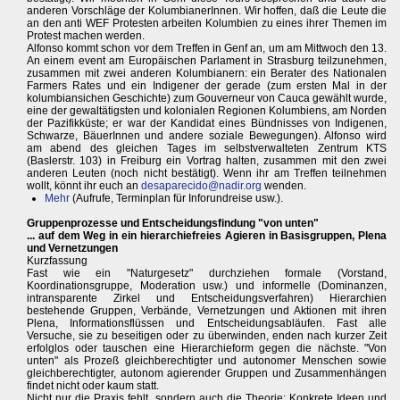
anderen Vorschläge der KolumbianerInnen. Wir hoffen, daß die Leute die
an den anti WEF Protesten arbeiten Kolumbien zu eines ihrer Themen im
Protest machen werden.
Alfonso kommt schon vor dem Treffen in Genf an, um am Mittwoch den 13.
An einem event am Europäischen Parlament in Strasburg teilzunehmen,
zusammen mit zwei anderen Kolumbianern: ein Berater des Nationalen
Farmers Rates und ein Indigener der gerade (zum ersten Mal in der
kolumbiansichen Geschichte) zum Gouverneur von Cauca gewählt wurde,
eine der gewaltätigsten und kolonialen Regionen Kolumbiens, am Norden
der Pazifikküste; er war der Kandidat eines Bündnisses von Indigenen,
Schwarze, BäuerInnen und andere soziale Bewegungen). Alfonso wird
am abend des gleichen Tages im selbstverwalteten Zentrum KTS
(Baslerstr. 103) in Freiburg ein Vortrag halten, zusammen mit den zwei
anderen Leuten (noch nicht bestätigt). Wenn ihr am Treffen teilnehmen
wollt, könnt ihr euch an
desaparecido@nadir.org
wenden.
Mehr
(Aufrufe, Terminplan für Inforundreise usw.).
Gruppenprozesse und Entscheidungsfindung "von unten"
... auf dem Weg in ein hierarchiefreies Agieren in Basisgruppen, Plena
und Vernetzungen
Kurzfassung
Fast wie ein "Naturgesetz" durchziehen formale (Vorstand,
Koordinationsgruppe, Moderation usw.) und informelle (Dominanzen,
intransparente Zirkel und Entscheidungsverfahren) Hierarchien
bestehende Gruppen, Verbände, Vernetzungen und Aktionen mit ihren
Plena, Informationsflüssen und Entscheidungsabläufen. Fast alle
Versuche, sie zu beseitigen oder zu überwinden, enden nach kurzer Zeit
erfolglos oder tauschen eine Hierarchieform gegen die nächste. "Von
unten" als Prozeß gleichberechtigter und autonomer Menschen sowie
gleichberechtigter, autonom agierender Gruppen und Zusammenhängen
findet nicht oder kaum statt.
Nicht nur die Praxis fehlt, sondern auch die Theorie: Konkrete Ideen und