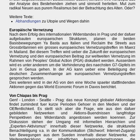
der Analyse des Bestehenden ziehen und sinnvoll herleiten. Mut zum
radikal Neuen aus purem Realismus bei der Betrachtung des Alten. Oder?
Weitere Texte:
Abhandlungen
zu Utopie und Wegen dahin
Europäische Vernetzung
Nach dem Erfolg des internationalen Widerstandes in Prag und der dafuer
aufgebauten europaeischen Strukturen, planen die beiden
Basisbewegungen Ya Basta aus Italien und Reclaim the Streets aus
Grossbritannien ein grosses europaeisches Vernetzungstreffen im Maerz
in Mailand. Bei diesem Treffen wird ueber die Zukunft der europaeischen
Vernetzung und den europaeischen Beitrag zur weltweiten Vernetzung im
Rahmen von Peoples‘ Global Action (PGA) diskutiert werden. Ausserdem
wird es unter anderem um die Verhinderung des naechsten G7-Gipfels im
Juni in Genua gehen. In der AG kann ueber eine Beteiligung der
deutschen Zusammenhaenge am europaeischen Vernetzungstreffen
gesprochen werden.
Des weiteren wird in der AG von den eine Woche spaeter stattfindenden
Aktionen gegen das World Economic Forum in Davos berichtet.
Von Chiapas bis Prag
Genf - London - Seattle - Prag: das neue Konzept globaler Aktionstage
findet zumindest fuer kurze Perioden Gehoer in den Medien und der
OEffentlichkeit. Es stellt sich aber die Frage, wie aus den dafuer
gebildeten Netzwerken und Aktions-Buendnissen langfristige
Perspektiven des Widerstands angestossen werden koennen. Zur
Diskussion stehen der Umgang mit informellen Hierarchien und
„Experten-Aktivismus“ innerhalb dieser Netzwerke, die strukturelle
Benachteiligung v.a. in der Kommunikation (Stichwort: Internet-Zugang)
fuer Bewegungen aus dem Sueden innerhalb dieser Netzwerke, die
Weiterentwicklung der inhaltlichen Auseinandersetzungen, die