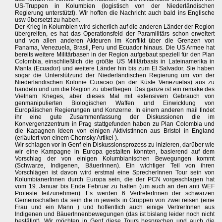
US-Truppen in Kolumbien (logistisch von der Niederländischen
Regierung unterstützt). Wir hoffen die Nachricht auch bald ins Englische
usw übersetzt zu haben.
Der Krieg in Kolumbien wird sicherlich auf die anderen Länder der Region
übergreifen, es hat das Operationsfeld der Paramilitärs schon erweitert
und von allen anderen Akteuren im Konflikt über die Grenzen von
Panama, Venezuela, Brasil, Peru und Ecuador hinaus. Die US Armee hat
bereits weitere Militärbasen in der Region aufgebaut speziell für den Plan
Colombia, einschließlich die größte US Militärbasis in Lateinamerika in
Manta (Ecuador) und weitere Länder hin bis zum El Salvador. Sie haben
sogar die Unterstützund der Niederländischen Regierung um von der
Niederländischen Kolonie Curacao (an der Küste Venezuelas) aus zu
handeln und um die Region zu überfliegen. Das ganze ist ein remake des
Vietnam Krieges, aber dieses Mal mit extensivem Gebrauch von
genmanipulierten Biologischen Waffen und Einwicklung von
Europäischen Regierungen und Konzerne. In einem anderen mail findet
ihr eine gute Zusammenfassung der Diskussionen die im
Konvergenzzentrum in Prag stattgefunden haben zu Plan Colombia und
die Kapagnen Ideen von einigen AktivistInnen aus Bristol in England
(erläutert von einem Chomsky Artikel ).
Wir schlagen vor in Genf ein Diskussionsprozess zu inizieren, darüber wie
wir eine Kampagne in Europa gestalten könnten, basierend auf dem
Vorschlag der von einigen Kolumbianischen Bewegungen kommt
(Schwarze, Indigenen, BäuerInnen). Ein wichtiger Teil von ihren
Vorschlägen ist davon wird erstmal eine SprecherInnen Tour sein von
KolumbianerInnen durch Europa sein, die der PCN vorgeschlagen hat
vom 19. Januar bis Ende Februar zu halten (um auch an den anti WEF
Proteste teilzunehmen). Es werden 6 VertreterInnen der schwarzen
Gemeinschaften da sein die in jeweils in Gruppen von zwei reisen (eine
Frau und ein Mann ) und hoffentlich auch einige VertrerInnen aus
Indigenen und BäuerInnenbewegungen (das ist bislang leider noch nicht
bestätigt). Wir möchten in Genf diese Tours besprechen und auch die