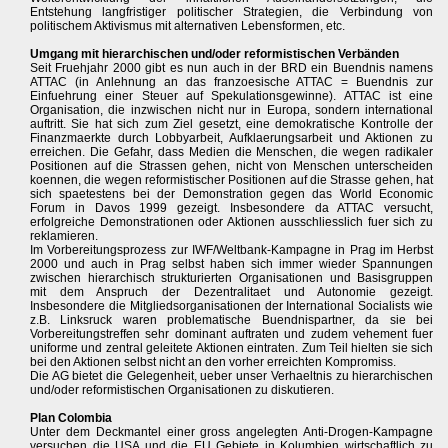
Entstehung langfristiger politischer Strategien, die Verbindung von
politischem Aktivismus mit alternativen Lebensformen, etc.
Umgang mit hierarchischen und/oder reformistischen Verbänden
Seit Fruehjahr 2000 gibt es nun auch in der BRD ein Buendnis namens
ATTAC (in Anlehnung an das franzoesische ATTAC = Buendnis zur
Einfuehrung einer Steuer auf Spekulationsgewinne). ATTAC ist eine
Organisation, die inzwischen nicht nur in Europa, sondern international
auftritt. Sie hat sich zum Ziel gesetzt, eine demokratische Kontrolle der
Finanzmaerkte durch Lobbyarbeit, Aufklaerungsarbeit und Aktionen zu
erreichen. Die Gefahr, dass Medien die Menschen, die wegen radikaler
Positionen auf die Strassen gehen, nicht von Menschen unterscheiden
koennen, die wegen reformistischer Positionen auf die Strasse gehen, hat
sich spaetestens bei der Demonstration gegen das World Economic
Forum in Davos 1999 gezeigt. Insbesondere da ATTAC versucht,
erfolgreiche Demonstrationen oder Aktionen ausschliesslich fuer sich zu
reklamieren.
Im Vorbereitungsprozess zur IWF/Weltbank-Kampagne in Prag im Herbst
2000 und auch in Prag selbst haben sich immer wieder Spannungen
zwischen hierarchisch strukturierten Organisationen und Basisgruppen
mit dem Anspruch der Dezentralitaet und Autonomie gezeigt.
Insbesondere die Mitgliedsorganisationen der International Socialists wie
z.B. Linksruck waren problematische Buendnispartner, da sie bei
Vorbereitungstreffen sehr dominant auftraten und zudem vehement fuer
uniforme und zentral geleitete Aktionen eintraten. Zum Teil hielten sie sich
bei den Aktionen selbst nicht an den vorher erreichten Kompromiss.
Die AG bietet die Gelegenheit, ueber unser Verhaeltnis zu hierarchischen
und/oder reformistischen Organisationen zu diskutieren.
Plan Colombia
Unter dem Deckmantel einer gross angelegten Anti-Drogen-Kampagne
versuchen die USA und die EU Gebiete in Kolumbien wirtschaftlich zu