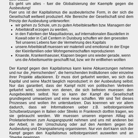
Es geht um alles - fuer die Globalisierung der Kaempfe gegen die
Ausbeutung!
Fuer uns ist der Kapitalismus die ausbeuterische Form, in der sich die
Gesellschaft weltweit produziert. Alle Bereiche der Gesellschaft sind dem
Prinzip der Ausbeutung unterworfen:
wir gehen zu Schule, um zu guten Arbeitskraeften bzw. Managern der
Arbeitskraft erzogen zu werden,
in den Fabriken der Maquilladoras, auf internationalen Baustellen in
Kuwait oder in Call Centern in Duisburg schuften wir den groessten
Teil unseres Lebens fuer die Vermehrung des Kapitals
unsere Arbeitskraft muessen wir materiell und emotional in der Enge
der Kleinfamilien oder Wohngemeinschaften reproduzieren
Knaeste, Krankenhaeuser, Klapsen biegen uns wieder gerade, wenn
uns die Arbeitsmuehle geschafft hat, bzw. wir ihr entfliehen wollten
Der Kampf gegen den Kapitalismus kann keine Abkuerzungen nehmen
und nur die „Herrschenden“, die herrschenden Institutionen oder einzelne
ihrer Projekte attackieren. Er muss dort gefuehrt werden, wo sich das
Kapital und seine Macht taeglich reproduziert: in der Ausbeutung selbst.
Nur das garantiert, dass der Kampf nicht von politischen Vertretern
gefuehrt wird, sondern von denen, die sich befreien muessen: den
Ausgebeuteten selbst. Nur so kann der Kampf die Gesellschaft
grundlegend umwaelzen und eine neue schaffen. Wir sind Teil dieses
Prozesses und wollen ihn unterstuetzen. Das koennen wir vor allem
dadurch, dass wir Informationen ueber z.B. selbstorganisierte
Schulbesetzungen in Italien oder Streiks in Frankreich dorthin tragen, wo
sie gebraucht werden. Wir muessen unseren eigenen Alltag als
ProletarierInnen zum Ausgangspunkt nehmen und uns mit anderen bei
der Arbeit, in der Umschulung oder auf den Aemtern gegen die
Ausbeutung und Drangsalierung organisieren. Nur von dort kann sich der
Kampf gegen den Kapitalismus selbstorganisiert ausweiten und an
Staerke gewinnen.