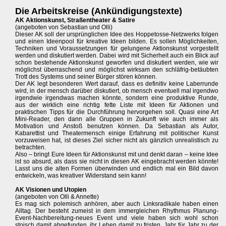
Die Arbeitskreise (Ankündigungstexte)
AK Aktionskunst, Straßentheater & Satire
(angeboten von Sebastian und Olli)
Dieser AK soll der ursprünglichen Idee des Hoppetosse-Netzwerks folgen
und einen Ideenpool für kreative Ideen bilden. Es sollen Möglichkeiten,
Techniken und Voraussetzungen für gelungene Aktionskunst vorgestellt
werden und diskutiert werden. Dabei wird mit Sicherheit auch ein Blick auf
schon bestehende Aktionskunst geworfen und diskutiert werden, wie wir
möglichst überraschend und möglichst wirksam den schläfrig-betäubten
Trott des Systems und seiner Bürger stören können.
Der AK legt besonderen Wert darauf, dass es definitiv keine Laberrunde
wird, in der mensch darüber diskutiert, ob mensch eventuell mal irgendwo
irgendwie irgendwas machen könnte, sondern eine produktive Runde,
aus der wirklich eine richtig fette Liste mit Ideen für Aktionen und
praktischen Tipps für die Durchführung hervorgehen soll. Quasi eine Art
Mini-Reader, den dann alle Gruppen in Zukunft wie auch immer als
Motivation und Anstoß benutzen können. Da Sebastian als Autor,
Kabarettist und Theatermensch einige Erfahrung mit politischer Kunst
vorzuweisen hat, ist dieses Ziel sicher nicht als gänzlich unrealistisch zu
betrachten.
Also – bringt Eure Ideen für Aktionskunst mit und denkt daran – keine Idee
ist so absurd, als dass sie nicht in diesen AK eingebracht werden könnte!
Lasst uns die alten Formen überwinden und endlich mal ein Bild davon
entwickeln, was kreativer Widerstand sein kann!
AK Visionen und Utopien
(angeboten von Olli & Annette)
Es mag sich polemisch anhören, aber auch Linksradikale haben einen
Alltag. Der besteht zumeist in dem immergleichen Rhythmus Planung-
Event-Nachbereitung-neues Event und viele haben sich wohl schon
stoisch damit abgefunden, ihr Leben damit zu fristen, Jahr für Jahr zu der