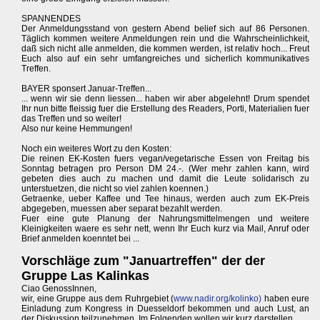
SPANNENDES
Der Anmeldungsstand von gestern Abend belief sich auf 86 Personen.
Täglich kommen weitere Anmeldungen rein und die Wahrscheinlichkeit,
daß sich nicht alle anmelden, die kommen werden, ist relativ hoch... Freut
Euch also auf ein sehr umfangreiches und sicherlich kommunikatives
Treffen.
BAYER sponsert Januar-Treffen...
... wenn wir sie denn liessen... haben wir aber abgelehnt! Drum spendet
Ihr nun bitte fleissig fuer die Erstellung des Readers, Porti, Materialien fuer
das Treffen und so weiter!
Also nur keine Hemmungen!
Noch ein weiteres Wort zu den Kosten:
Die reinen EK-Kosten fuers vegan/vegetarische Essen von Freitag bis
Sonntag betragen pro Person DM 24.-. (Wer mehr zahlen kann, wird
gebeten dies auch zu machen und damit die Leute solidarisch zu
unterstuetzen, die nicht so viel zahlen koennen.)
Getraenke, ueber Kaffee und Tee hinaus, werden auch zum EK-Preis
abgegeben, muessen aber separat bezahlt werden.
Fuer eine gute Planung der Nahrungsmittelmengen und weitere
Kleinigkeiten waere es sehr nett, wenn Ihr Euch kurz via Mail, Anruf oder
Brief anmelden koenntet bei ...
Vorschläge zum "Januartreffen" der der
Gruppe Las Kalinkas
Ciao GenossInnen,
wir, eine Gruppe aus dem Ruhrgebiet (
www.nadir.org/kolinko)
haben eure
Einladung zum Kongress in Duesseldorf bekommen und auch Lust, an
der Diskussion teilzunehmen. Im Folgenden wollen wir kurz darstellen,