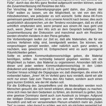
Füße“, durch das die AKs ganz flexibel aufgesucht werden können, sowie
die Zusammenfassung mit Resümee der AKs.
Der Vorschlag der Vorbereitungsgruppe geht dahin, das „Gesetz der
Füße“ walten zu lassen, um die Möglichkeit, so viel von den AKs
mitzubekommen, wie jede/jeder es sich wünscht. Sollte diese AK-Form
gemeinsam gewählt werden, ist es unserer Ansicht nach besser, dies auch
ausdrücklich abzusprechen, um der Tendenz vorzubeugen, daß es oft als
unhöflich empfunden wird, wenn jemand aus einem AK raus geht und
auch, wenn „Neue“ in den AKs sich an dem Gespräch beteiligen. Die
Zusammenfassung der Diskussion und manchmal auch ein Resümee
werden ohnehin meistens in den Plena gehalten.
Die Vorbereitungen laufen zur Zeit so, daß alle Materialien, die für ein
solches Verfahren nötig sind, bereitgestellt werden. Sie können, wie
vorgeschlagen genutzt werden, oder natürlich auch ganz anders, je
nachdem, was gewünscht ist. Entsprechend wird es auch genügend
Räumlichkeiten geben.
Sollte es andere Kommunikationsvorschläge geben, die Material
benötigen, sollten sie rechtzeitig bekannt gegeben werden, um die
Möglichkeit zu haben, das Material zu organisieren. Ansonsten läßt sich
dieser und jeder weitere Kommunikationsvorschlag in den Listen
diskutieren und spätestens am 19.01. auf kurzem Weg abklären.
Darüber hinaus schlägt die Orgagruppe vor, daß diejenigen, die einen AK
vorbereitet haben, „ihren“ AK im Vorfeld ganz kurz vorstellt, damit wir alle
nicht nur einen Satz zum Thema des AKs haben, sondern auch einen
ganz kurzen Einblick, wie der AK starten soll.
Für die Eröffnung des Januartreffens und die Moderation werden noch
Menschen gesucht, die sich bereit erklären, etwas derartiges zu machen,
ohne sich mies bei dem Gedanken zu fühlen, als dominant zu gelten, bzw.
eine gewisse Dominanz damit auch zum Ausdruck zu bringen. Aufgrund
der leidigen Diskussion weigern wir uns von der Vorbereitungsgruppe,
freundlich und nett vor versammeltem Plenum erheblich mehr als „Guten
Tag“ zu sagen, oder darauf zu achten, wer sich als nächstes gemeldet hat.