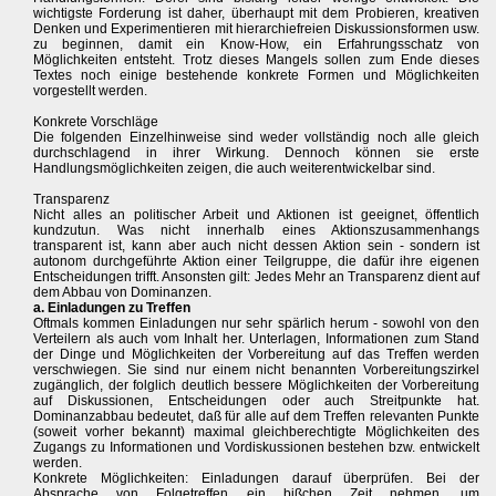
wichtigste Forderung ist daher, überhaupt mit dem Probieren, kreativen
Denken und Experimentieren mit hierarchiefreien Diskussionsformen usw.
zu beginnen, damit ein Know-How, ein Erfahrungsschatz von
Möglichkeiten entsteht. Trotz dieses Mangels sollen zum Ende dieses
Textes noch einige bestehende konkrete Formen und Möglichkeiten
vorgestellt werden.
Konkrete Vorschläge
Die folgenden Einzelhinweise sind weder vollständig noch alle gleich
durchschlagend in ihrer Wirkung. Dennoch können sie erste
Handlungsmöglichkeiten zeigen, die auch weiterentwickelbar sind.
Transparenz
Nicht alles an politischer Arbeit und Aktionen ist geeignet, öffentlich
kundzutun. Was nicht innerhalb eines Aktionszusammenhangs
transparent ist, kann aber auch nicht dessen Aktion sein - sondern ist
autonom durchgeführte Aktion einer Teilgruppe, die dafür ihre eigenen
Entscheidungen trifft. Ansonsten gilt: Jedes Mehr an Transparenz dient auf
dem Abbau von Dominanzen.
a. Einladungen zu Treffen
Oftmals kommen Einladungen nur sehr spärlich herum - sowohl von den
Verteilern als auch vom Inhalt her. Unterlagen, Informationen zum Stand
der Dinge und Möglichkeiten der Vorbereitung auf das Treffen werden
verschwiegen. Sie sind nur einem nicht benannten Vorbereitungszirkel
zugänglich, der folglich deutlich bessere Möglichkeiten der Vorbereitung
auf Diskussionen, Entscheidungen oder auch Streitpunkte hat.
Dominanzabbau bedeutet, daß für alle auf dem Treffen relevanten Punkte
(soweit vorher bekannt) maximal gleichberechtigte Möglichkeiten des
Zugangs zu Informationen und Vordiskussionen bestehen bzw. entwickelt
werden.
Konkrete Möglichkeiten: Einladungen darauf überprüfen. Bei der
Absprache von Folgetreffen ein bißchen Zeit nehmen, um