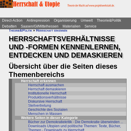
Direct-Action
Antirepression
Organisierung
Umwelt
Theorie&Politik
Debatten
Saasen/GI/Mittelhessen
Materialien
Service
Theorie&Politik
»
Herrschaft erkennen
HERRSCHAFTSVERHÄLTNISSE
UND -FORMEN KENNENLERNEN,
ENTDECKEN UND DEMASKIEREN
Übersicht über die Seiten dieses
Themenbereichs
Herrschaft erkennen
Herrschaft ausmachen
Herrschaft demaskieren
Institutionelle Herrschaft
Produktionsverhältnisse
Diskursive Herrschaft
Stellvertretung
Geschichte des Sozialen
Menschen in Massen
Weitere Seiten in dieser Kategorie
Bücher zur Demokratiekritik - Die Demokratie überwinden ...
Downloads Utopien und politische Themen: Texte, Bücher,
Themen - Downloads zu Herrschaft