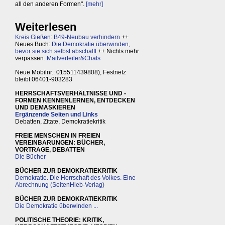
all den anderen Formen".
[mehr]
Weiterlesen
Kreis Gießen: B49-Neubau verhindern
++
Neues Buch:
Die Demokratie überwinden,
bevor sie sich selbst abschafft
++ Nichts mehr
verpassen:
Mailverteiler&Chats
Neue Mobilnr.: 015511439808), Festnetz
bleibt 06401-903283
HERRSCHAFTSVERHÄLTNISSE UND -
FORMEN KENNENLERNEN, ENTDECKEN
UND DEMASKIEREN
Ergänzende Seiten und Links
Debatten, Zitate, Demokratiekritik
FREIE MENSCHEN IN FREIEN
VEREINBARUNGEN: BÜCHER,
VORTRAGE, DEBATTEN
Die Bücher
BÜCHER ZUR DEMOKRATIEKRITIK
Demokratie. Die Herrschaft des Volkes. Eine
Abrechnung (SeitenHieb-Verlag)
BÜCHER ZUR DEMOKRATIEKRITIK
Die Demokratie überwinden ...
POLITISCHE THEORIE: KRITIK,