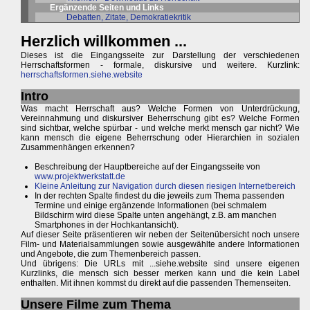
Ergänzende Seiten und Links
Debatten, Zitate, Demokratiekritik
Herzlich willkommen ...
Dieses ist die Eingangsseite zur Darstellung der verschiedenen
Herrschaftsformen - formale, diskursive und weitere. Kurzlink:
herrschaftsformen.siehe.website
Intro
Was macht Herrschaft aus? Welche Formen von Unterdrückung,
Vereinnahmung und diskursiver Beherrschung gibt es? Welche Formen
sind sichtbar, welche spürbar - und welche merkt mensch gar nicht? Wie
kann mensch die eigene Beherrschung oder Hierarchien in sozialen
Zusammenhängen erkennen?
Beschreibung der Hauptbereiche auf der Eingangsseite von
www.projektwerkstatt.de
Kleine Anleitung zur Navigation durch diesen riesigen Internetbereich
In der rechten Spalte findest du die jeweils zum Thema passenden
Termine und einige ergänzende Informationen (bei schmalem
Bildschirm wird diese Spalte unten angehängt, z.B. am manchen
Smartphones in der Hochkantansicht).
Auf dieser Seite präsentieren wir neben der Seitenübersicht noch unsere
Film- und Materialsammlungen sowie ausgewählte andere Informationen
und Angebote, die zum Themenbereich passen.
Und übrigens: Die URLs mit ...siehe.website sind unsere eigenen
Kurzlinks, die mensch sich besser merken kann und die kein Label
enthalten. Mit ihnen kommst du direkt auf die passenden Themenseiten.
Unsere Filme zum Thema