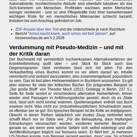
Automatisierte, hochtechnische Abläufe sind ebenfalls lukrativer als das
Sich-kümmern um Menschen. Profitraten wachsen, wenn Menschen
weniger verdienen - und so sind Pflegekräfte trotz ihrer bemerkenswert
wichtigen Rolle für ein menschliches Miteinander schlecht bezahlt,
trotzdem bis zum Anschlag gefordert im Job.
ZDF-Royale über den Tod
und die Unterschiede je nach Reichtum
Bericht "
Armut macht krank, auch schon mit fünf Jahren
", auf:
hessenschau.de am 5.2.2026
Verdummung mit Pseudo-Medizin – und mit
der Kritik daran
Der Buchmarkt mit vermeintlich hochwirksamen Alternativverfahren der
Krankheitsheilung quillt über – und Stück für Stück auch das
Gegenprogramm. Geld verdienen lässt sich mit allen. Für den
Verkaufserfolg eines Buches kommt es vor allem darauf an, Inhalte
vereinfacht und verkürzt darzustellen, also zusammengefasst: populistisch
zu sein. Das ist fast allen Heilsvermeldern in Buchform anzusehen. Es gilt
aber ebenso für viele der kritischen Bücher. Ein prägnantes Beispiel ist
„Der große Bluff“ von Theodor Much (2013, Goldegg in Berlin, 237 S.).
Seite für Seite seziert er verschiedene alternative Heilverfahren. Immer
wieder sind Passagen in Anführungsstriche gesetzt, doch ob es Zitate
sind, lässt sich nicht einmal erahnen. Quellenangaben enthält das Buch
sowieso nicht. Was nicht zur (industriefreundlichen) Schulmedizin passt,
ist offenbar per se gut. Ein typisches Beispiel ist die Kritik an Impfgegnern.
Obwohl in deren Reihen tatsächlich viel krudes Zeug verbreitet wird,
schafft Much nur so Sätze wie: „Für die Behauptung, dass Impfungen
Erkrankungen verursachen würden, existieren keinerlei Beweise“ –
gerade so, als wenn eine solche Gefahr sich selbst widerlegt und alle
Veröffentlichungen folglich nur Nonsens seien. Er fährt fort: „In mehreren
US-Studien konnte zum Beispiel gezeigt werden, dass“ usw. So schreibt