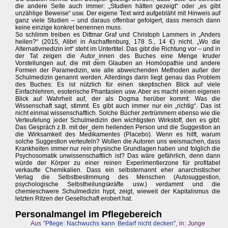
die andere Seite auch immer: „Studien hätten gezeigt“ oder „es gibt
unzählige Beweise“ usw. Der eigene Text wird aufgebläht mit Hinweis auf
ganz viele Studien – und daraus offenbar gefolgert, dass mensch dann
keine einzige konkret benennen muss.
So schlimm treiben es Dittmar Graf und Christoph Lammers in „Anders
heilen?“ (2015, Alibri in Aschaffenburg, 178 S., 14 €) nicht. „Wo die
Alternativmedizin irrt“ steht im Untertitel. Das gibt die Richtung vor – und in
der Tat zeigen die Autor_innen des Buches eine Menge kruder
Vorstellungen auf, die mit dem Glauben an Homöopathie und andere
Formen der Paramedizin, wie alle abweichenden Methoden außer der
Schulmedizin genannt werden. Allerdings darin liegt genau das Problem
des Buches: Es ist nützlich für einen skeptischen Blick auf viele
Einfachlehren, esoterische Phantasien usw. Aber es macht einen eigenen
Blick auf Wahrheit auf, der als Dogma herüber kommt: Was die
Wissenschaft sagt, stimmt. Es gibt auch immer nur ein „richtig“. Das ist
nicht einmal wissenschaftlich. Solche Bücher zertrümmern ebenso wie die
Verteufelung jeder Schulmedizin den wichtigsten Wirkstoff, den es gibt:
Das Gespräch z.B. mit der_dem heilenden Person und die Suggestion an
die Wirksamkeit des Medikamentes (Placebo). Wenn es hilft, warum
solche Suggestion verteufeln? Wollen die Autoren uns weismachen, dass
Krankheiten immer nur rein physische Grundlagen haben und folglich die
Psychosomatik unwissenschaftlich ist? Das wäre gefährlich, denn dann
würde der Körper zu einer reinen Experimentierzone für profitabel
verkaufte Chemikalien. Dass ein selbsternannt eher anarchistischer
Verlag die Selbstbestimmung des Menschen (Autosuggestion,
psychologische Selbstheilungskräfte usw.) verdammt und die
chemieschwere Schulmedizin hypt, zeigt, wieweit der Kapitalismus die
letzten Ritzen der Gesellschaft erobert hat.
Personalmangel im Pflegebereich
Aus "
Pflege: Nachwuchs kann Bedarf nicht decken
", in: Junge