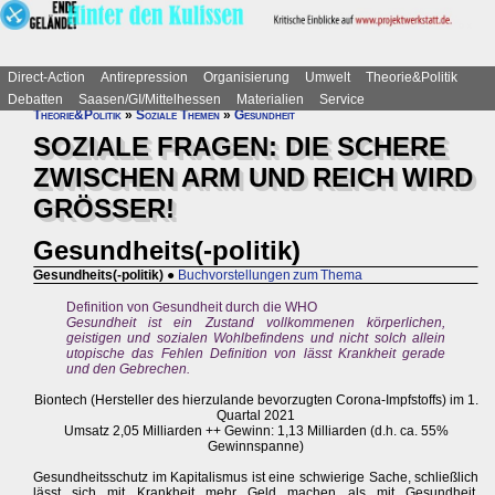
Direct-Action
Antirepression
Organisierung
Umwelt
Theorie&Politik
Debatten
Saasen/GI/Mittelhessen
Materialien
Service
Theorie&Politik
»
Soziale Themen
»
Gesundheit
SOZIALE FRAGEN: DIE SCHERE
ZWISCHEN ARM UND REICH WIRD
GRÖSSER!
Gesundheits(-politik)
Gesundheits(-politik)
●
Buchvorstellungen zum Thema
Definition von Gesundheit durch die WHO
Gesundheit ist ein Zustand vollkommenen körperlichen,
geistigen und sozialen Wohlbefindens und nicht solch allein
utopische das Fehlen Definition von lässt Krankheit gerade
und den Gebrechen.
Biontech (Hersteller des hierzulande bevorzugten Corona-Impfstoffs) im 1.
Quartal 2021
Umsatz 2,05 Milliarden ++ Gewinn: 1,13 Milliarden (d.h. ca. 55%
Gewinnspanne)
Gesundheitsschutz im Kapitalismus ist eine schwierige Sache, schließlich
lässt sich mit Krankheit mehr Geld machen als mit Gesundheit.