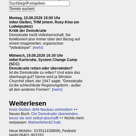
Montag, 10.08.2026 18:00 Uhr
in/bei Gießen, THM (ehem. Roxy-Kino am
Ludwigsplatz)
Kritik der Demokratie
Demokratie heißt Volksherrschaft. Sie
funktioniert also immer über den Bezug auf
einem imaginierten, organischen
"Volkskörper".
[mehr]
Mittwoch, 19.08.2026 16:30 Uhr
in/bei Karlsruhe, System Change Camp
(SCC)
Demokratie retten oder überwinden?
Ist die Demokratie zu retten? Und wäre das
überhaupt gut? Gerne wird ja Winston
Churchill zitiert, der 1947 sagte: "Demokratie
ist die schlechteste Regierungsform - außer
all den anderen Formen".
[mehr]
Weiterlesen
Kreis Gießen: B49-Neubau verhindern
++
Neues Buch:
Die Demokratie überwinden,
bevor sie sich selbst abschafft
++ Nichts mehr
verpassen:
Mailverteiler&Chats
Neue Mobilnr.: 015511439808), Festnetz
bleibt 06401-903283