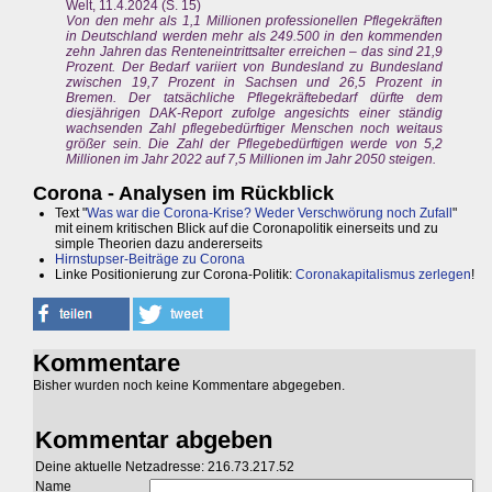
Welt, 11.4.2024 (S. 15)
Von den mehr als 1,1 Millionen professionellen Pflegekräften
in Deutschland werden mehr als 249.500 in den kommenden
zehn Jahren das Renteneintrittsalter erreichen – das sind 21,9
Prozent. Der Bedarf variiert von Bundesland zu Bundesland
zwischen 19,7 Prozent in Sachsen und 26,5 Prozent in
Bremen. Der tatsächliche Pflegekräftebedarf dürfte dem
diesjährigen DAK-Report zufolge angesichts einer ständig
wachsenden Zahl pflegebedürftiger Menschen noch weitaus
größer sein. Die Zahl der Pflegebedürftigen werde von 5,2
Millionen im Jahr 2022 auf 7,5 Millionen im Jahr 2050 steigen.
Corona - Analysen im Rückblick
Text "
Was war die Corona-Krise? Weder Verschwörung noch Zufall
"
mit einem kritischen Blick auf die Coronapolitik einerseits und zu
simple Theorien dazu andererseits
Hirnstupser-Beiträge zu Corona
Linke Positionierung zur Corona-Politik:
Coronakapitalismus zerlegen
!
Kommentare
Bisher wurden noch keine Kommentare abgegeben.
Kommentar abgeben
Deine aktuelle Netzadresse: 216.73.217.52
Name