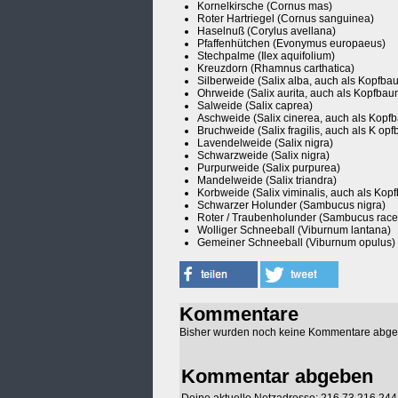
Kornelkirsche (Cornus mas)
Roter Hartriegel (Cornus sanguinea)
Haselnuß (Corylus avellana)
Pfaffenhütchen (Evonymus europaeus)
Stechpalme (Ilex aquifolium)
Kreuzdorn (Rhamnus carthatica)
Silberweide (Salix alba, auch als Kopfba
Ohrweide (Salix aurita, auch als Kopfbau
Salweide (Salix caprea)
Aschweide (Salix cinerea, auch als Kopf
Bruchweide (Salix fragilis, auch als K op
Lavendelweide (Salix nigra)
Schwarzweide (Salix nigra)
Purpurweide (Salix purpurea)
Mandelweide (Salix triandra)
Korbweide (Salix viminalis, auch als Kop
Schwarzer Holunder (Sambucus nigra)
Roter / Traubenholunder (Sambucus rac
Wolliger Schneeball (Viburnum lantana)
Gemeiner Schneeball (Viburnum opulus)
Kommentare
Bisher wurden noch keine Kommentare abg
Kommentar abgeben