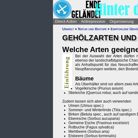
Direct-Action
Antirepression
Organisierung
Umwelt
»
Natur und Biotope
»
Empfohlene Gehö
GEHÖLZARTEN UND 
Welche Arten geeigne
Bei der Auswahl der Arten dürfen n
ebenso der landschaftstypische Char
als Anhaltspunkt für das Neuschaff
Neupflanzungen weitere, den Boden
Bäume
Als Überhälter sind vor allem zwei A
Vogelkirsche (Prunus avium)
Stieleiche (Quercus robur, auch auf san
Zudem lassen sich aber auch verwenden
Ulmen (Ulmus spec.)
Sommer- und Winterlinde (Tilia spec.)
Birken (Betula spec., auch auf sandigem
Eberesche (Sorbus aucuparia)
Gemeine Esche (Fraxinus excelsior)
Rotbuche (Fagus sylvatica)
Mehlbeere (Sorbus aria)
Elsbeere (Sorbus torminalis)