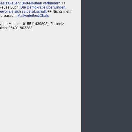
Kreis Gießen: B49-Neubau verhindern
++
Neues Buch:
Die Demokratie überwinden,
bevor sie sich selbst abschafft
++ Nichts mehr
verpassen:
Mailverteiler&Chats
Neue Mobilnr.: 015511439808), Festnetz
bleibt 06401-903283