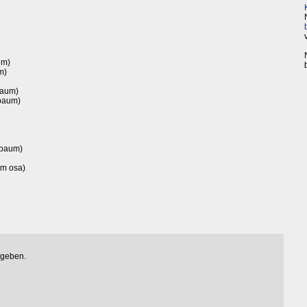
um)
m)
baum)
fbaum)
fbaum)
em osa)
egeben.