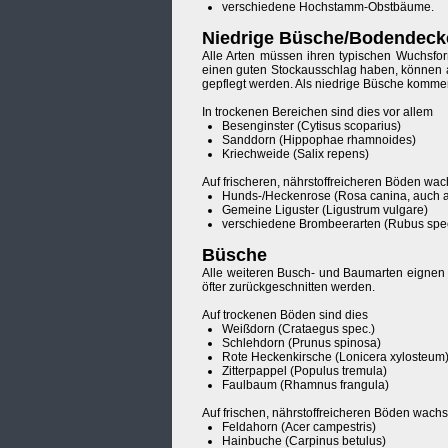
verschiedene Hochstamm-Obstbäume.
Niedrige Büsche/Bodendeck
Alle Arten müssen ihren typischen Wuchsfo
einen guten Stockausschlag haben, können 
gepflegt werden. Als niedrige Büsche komme
In trockenen Bereichen sind dies vor allem
Besenginster (Cytisus scoparius)
Sanddorn (Hippophae rhamnoides)
Kriechweide (Salix repens)
Auf frischeren, nährstoffreicheren Böden wa
Hunds-/Heckenrose (Rosa canina, auch 
Gemeine Liguster (Ligustrum vulgare)
verschiedene Brombeerarten (Rubus spe
Büsche
Alle weiteren Busch- und Baumarten eignen 
öfter zurückgeschnitten werden.
Auf trockenen Böden sind dies
Weißdorn (Crataegus spec.)
Schlehdorn (Prunus spinosa)
Rote Heckenkirsche (Lonicera xylosteum
Zitterpappel (Populus tremula)
Faulbaum (Rhamnus frangula)
Auf frischen, nährstoffreicheren Böden wach
Feldahorn (Acer campestris)
Hainbuche (Carpinus betulus)