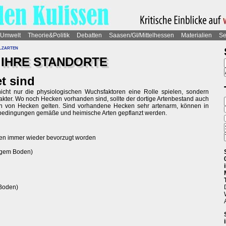
Umwelt
Theorie&Politik
Debatten
Saasen/GI/Mittelhessen
Materialien
Se
lzarten
IHRE STANDORTE
t sind
icht nur die physiologischen Wuchsfaktoren eine Rolle spielen, sondern
akter. Wo noch Hecken vorhanden sind, sollte der dortige Artenbestand auch
en von Hecken gelten. Sind vorhandene Hecken sehr artenarm, können in
bedingungen gemäße und heimische Arten gepflanzt werden.
rten immer wieder bevorzugt worden
digem Boden)
 Boden)