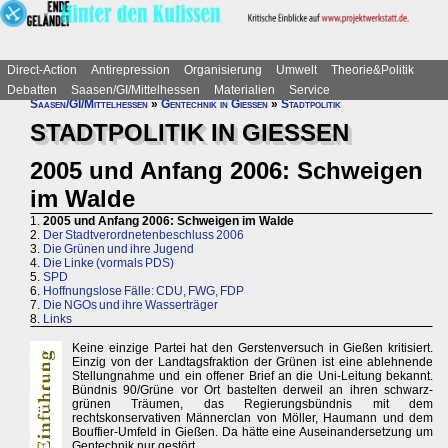
Direct-Action
Antirepression
Organisierung
Umwelt
Theorie&Politik
Debatten
Saasen/GI/Mittelhessen
Materialien
Service
Saasen/GI/Mittelhessen
»
Gentechnik in Gießen
»
Stadtpolitik
STADTPOLITIK IN GIESSEN
2005 und Anfang 2006: Schweigen
im Walde
1.
2005 und Anfang 2006: Schweigen im Walde
2.
Der Stadtverordnetenbeschluss 2006
3.
Die Grünen und ihre Jugend
4.
Die Linke (vormals PDS)
5.
SPD
6.
Hoffnungslose Fälle: CDU, FWG, FDP
7.
Die NGOs und ihre Wasserträger
8.
Links
Keine einzige Partei hat den Gerstenversuch in Gießen kritisiert.
Einzig von der Landtagsfraktion der Grünen ist eine ablehnende
Stellungnahme und ein offener Brief an die Uni-Leitung bekannt.
Bündnis 90/Grüne vor Ort bastelten derweil an ihren schwarz-
grünen Träumen, das Regierungsbündnis mit dem
rechtskonservativen Männerclan von Möller, Haumann und dem
Bouffier-Umfeld in Gießen. Da hätte eine Auseinandersetzung um
Gentechnik nur gestört.