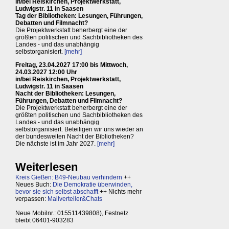
in/bei Reiskirchen, Projektwerkstatt,
Ludwigstr. 11 in Saasen
Tag der Bibliotheken: Lesungen, Führungen,
Debatten und Filmnacht?
Die Projektwerkstatt beherbergt eine der
größten politischen und Sachbibliotheken des
Landes - und das unabhängig
selbstorganisiert.
[mehr]
Freitag, 23.04.2027 17:00 bis Mittwoch,
24.03.2027 12:00 Uhr
in/bei Reiskirchen, Projektwerkstatt,
Ludwigstr. 11 in Saasen
Nacht der Bibliotheken: Lesungen,
Führungen, Debatten und Filmnacht?
Die Projektwerkstatt beherbergt eine der
größten politischen und Sachbibliotheken des
Landes - und das unabhängig
selbstorganisiert. Beteiligen wir uns wieder an
der bundesweiten Nacht der Bibliotheken?
Die nächste ist im Jahr 2027.
[mehr]
Weiterlesen
Kreis Gießen: B49-Neubau verhindern
++
Neues Buch:
Die Demokratie überwinden,
bevor sie sich selbst abschafft
++ Nichts mehr
verpassen:
Mailverteiler&Chats
Neue Mobilnr.: 015511439808), Festnetz
bleibt 06401-903283