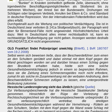
"Bunker" in Knästen (einheitlich geflieste Zelle, überwacht, ohne
irgendwelche Beschäftigungsmöglichkeiten als Strafarrest bis zu
mehreren Wochen), der Arrest bei der Bundeswehr, Drohungen mit
Schlägen oder längerem Verbleib, Anrufen bei Eltern & Co. sind Standard
in deutscher Repression. Von der internationalen Folterdefinition wird das
alles erfaßt.
Durchgeknallt auch die Wertung von politischer Verdächtigung. Die ist in
Deutschland zwar verboten (§ 241a Strafgesetzbuch), der Paragraph wird
aber für Binnenland-Fälle nicht angewendet. Höchstrichterliches Urteil
dazu: Weil in Deutschland alles immer rechtsstaatlich ist, kann es
rechtswidrige Strafverfolgung gar nicht geben. Anzeigen werden deshalb
GRUNDSÄTZLICH nicht angenommen.
OLG Frankfurt findet Polizeiprügel unwichtig
(
BVerfG, 1 BvR 1807/07
vom 19.2.2008
)
Selbst wenn sich beweisen ließe, dass der Beschwerdeführer zum einen
an den Schultern gerüttelt und dabei einmal mit dem Kopf gegen die
Wand geschlagen worden sei und darüber hinaus einen Schlag gegen
den Brustkorb erhalten habe, hielte sich eine solche
Gesundheitsbeeinträchtigung jedoch in einem so begrenzten Rahmen,
dass sie die Zahlung eines Schmerzensgeldes noch nicht erfordere,
zumal ihr als solche im Zusammenhang mit der verbalen Androhung, dem
Beschwerdeführer Schmerzen zufügen zu lassen, eine untergeordnete
Bedeutung zukomme.
Hessische Landesregierung sieht das ähnlich
(gleiche
Quelle
)
Zur Verfassungsbeschwerde hat die Hessische Staatskanzlei Stellung
genommen. Hinsichtlich der Rüge der Verletzung der
Rechtsschutzgleichheit sei die Verfassungsbeschwerde unbegründet. Es
sei verfassungsrechtlich vertretbar, die streitigen
Gesundheitsbeeinträchtigungen während der Vernehmung - Rütteln an
den Schultern, Stoßen mit dem Kopf gegen die Wand sowie Schlag mit
der flachen Hand – als so begrenzt anzusehen, dass sie die Zuerkennung