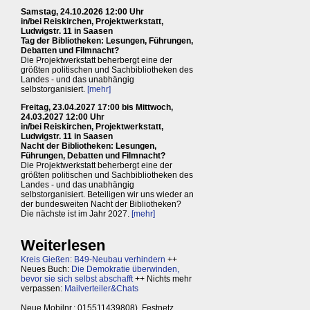
Samstag, 24.10.2026 12:00 Uhr
in/bei Reiskirchen, Projektwerkstatt,
Ludwigstr. 11 in Saasen
Tag der Bibliotheken: Lesungen, Führungen,
Debatten und Filmnacht?
Die Projektwerkstatt beherbergt eine der
größten politischen und Sachbibliotheken des
Landes - und das unabhängig
selbstorganisiert.
[mehr]
Freitag, 23.04.2027 17:00 bis Mittwoch,
24.03.2027 12:00 Uhr
in/bei Reiskirchen, Projektwerkstatt,
Ludwigstr. 11 in Saasen
Nacht der Bibliotheken: Lesungen,
Führungen, Debatten und Filmnacht?
Die Projektwerkstatt beherbergt eine der
größten politischen und Sachbibliotheken des
Landes - und das unabhängig
selbstorganisiert. Beteiligen wir uns wieder an
der bundesweiten Nacht der Bibliotheken?
Die nächste ist im Jahr 2027.
[mehr]
Weiterlesen
Kreis Gießen: B49-Neubau verhindern
++
Neues Buch:
Die Demokratie überwinden,
bevor sie sich selbst abschafft
++ Nichts mehr
verpassen:
Mailverteiler&Chats
Neue Mobilnr.: 015511439808), Festnetz