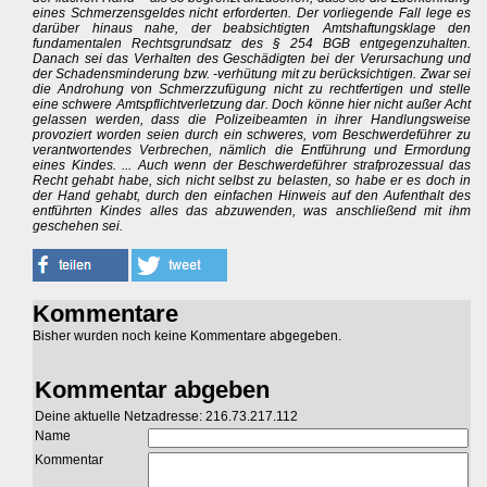
eines Schmerzensgeldes nicht erforderten. Der vorliegende Fall lege es
darüber hinaus nahe, der beabsichtigten Amtshaftungsklage den
fundamentalen Rechtsgrundsatz des § 254 BGB entgegenzuhalten.
Danach sei das Verhalten des Geschädigten bei der Verursachung und
der Schadensminderung bzw. -verhütung mit zu berücksichtigen. Zwar sei
die Androhung von Schmerzzufügung nicht zu rechtfertigen und stelle
eine schwere Amtspflichtverletzung dar. Doch könne hier nicht außer Acht
gelassen werden, dass die Polizeibeamten in ihrer Handlungsweise
provoziert worden seien durch ein schweres, vom Beschwerdeführer zu
verantwortendes Verbrechen, nämlich die Entführung und Ermordung
eines Kindes. ... Auch wenn der Beschwerdeführer strafprozessual das
Recht gehabt habe, sich nicht selbst zu belasten, so habe er es doch in
der Hand gehabt, durch den einfachen Hinweis auf den Aufenthalt des
entführten Kindes alles das abzuwenden, was anschließend mit ihm
geschehen sei.
Kommentare
Bisher wurden noch keine Kommentare abgegeben.
Kommentar abgeben
Deine aktuelle Netzadresse: 216.73.217.112
Name
Kommentar