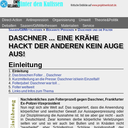
Direct-Action
Antirepression
Organisierung
Umwelt
Theorie&Politik
Debatten
Saasen/GI/Mittelhessen
Materialien
Service
Saasen/GI/Mittelhessen
»
Bekannte Personen
»
Daschner und die Folter
DASCHNER ... EINE KRÄHE
HACKT DER ANDEREN KEIN AUGE
AUS!
Einleitung
1.
Einleitung
2.
Das bisschen Folter ... Daschner
3.
Kurzmitteilung an die Presse: Daschner ist kein Einzelfall!
4.
Folterjubel: Daschner war toll ...
5.
Folter weltweit
6.
Links und Infos zum Thema
Nachdenkliches zum Folterprozeß gegen Daschner, Frankfurter
Ex-Polizei-Vizepräsident
Nun regt sich alle Welt auf. Das suggeriert, dass die Anwendung
körperlicher und seelischer Gewalt zur Aussageerpressung oder
zur Disziplinierung die Ausnahme ist. Ist sie aber gar nicht - auch
in Deutschland. Zwar kommen derbe körperliche Verletzungen
selten vor und so wir auch bei Bullen und in Knästen nicht
"gearbeitet", aber Schlafentzug, Schläge, Isolationshaft, der