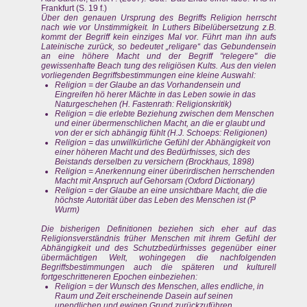
Frankfurt (S. 19 f.)
Über den genauen Ursprung des Begriffs Religion herrscht
nach wie vor Unstimmigkeit. In Luthers Bibelübersetzung z.B.
kommt der Begriff kein einziges Mal vor. Führt man ihn aufs
Lateinische zurück, so bedeutet „religare“ das Gebundensein
an eine höhere Macht und der Begriff "relegere" die
gewissenhafte Beach tung des religiösen Kults. Aus den vielen
vorliegenden Begriffsbestimmungen eine kleine Auswahl:
Religion = der Glaube an das Vorhandensein und
Eingreifen hö herer Mächte in das Leben sowie in das
Naturgeschehen (H. Fastenrath: Religionskritik)
Religion = die erlebte Beziehung zwischen dem Menschen
und einer übermenschlichen Macht, an die er glaubt und
von der er sich abhängig fühlt (H.J. Schoeps: Religionen)
Religion = das unwillkürliche Gefühl der Abhängigkeit von
einer höheren Macht und des Bedürfnisses, sich des
Beistands derselben zu versichern (Brockhaus, 1898)
Religion = Anerkennung einer überirdischen herrschenden
Macht mit Anspruch auf Gehorsam (Oxford Dictionary)
Religion = der Glaube an eine unsichtbare Macht, die die
höchste Autorität über das Leben des Menschen ist (P
Wurm)
Die bisherigen Definitionen beziehen sich eher auf das
Religionsverständnis früher Menschen mit ihrem Gefühl der
Abhängigkeit und des Schutzbedürfnisses gegenüber einer
übermächtigen Welt, wohingegen die nachfolgenden
Begriffsbestimmungen auch die späteren und kulturell
fortgeschritteneren Epochen einbeziehen:
Religion = der Wunsch des Menschen, alles endliche, in
Raum und Zeit erscheinende Dasein auf seinen
unendlichen und ewigen Grund zurückzuführen