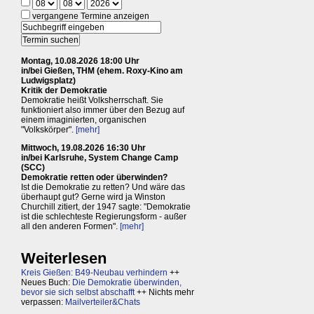
vergangene Termine anzeigen
Montag, 10.08.2026 18:00 Uhr
in/bei Gießen, THM (ehem. Roxy-Kino am
Ludwigsplatz)
Kritik der Demokratie
Demokratie heißt Volksherrschaft. Sie
funktioniert also immer über den Bezug auf
einem imaginierten, organischen
"Volkskörper".
[mehr]
Mittwoch, 19.08.2026 16:30 Uhr
in/bei Karlsruhe, System Change Camp
(SCC)
Demokratie retten oder überwinden?
Ist die Demokratie zu retten? Und wäre das
überhaupt gut? Gerne wird ja Winston
Churchill zitiert, der 1947 sagte: "Demokratie
ist die schlechteste Regierungsform - außer
all den anderen Formen".
[mehr]
Weiterlesen
Kreis Gießen: B49-Neubau verhindern
++
Neues Buch:
Die Demokratie überwinden,
bevor sie sich selbst abschafft
++ Nichts mehr
verpassen:
Mailverteiler&Chats