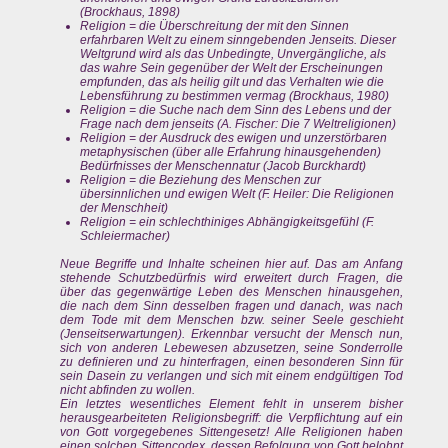
(Brockhaus, 1898)
Religion = die Überschreitung der mit den Sinnen
erfahrbaren Welt zu einem sinngebenden Jenseits. Dieser
Weltgrund wird als das Unbedingte, Unvergängliche, als
das wahre Sein gegenüber der Welt der Erscheinungen
empfunden, das als heilig gilt und das Verhalten wie die
Lebensführung zu bestimmen vermag (Brockhaus, 1980)
Religion = die Suche nach dem Sinn des Lebens und der
Frage nach dem jenseits (A. Fischer: Die 7 Weltreligionen)
Religion = der Ausdruck des ewigen und unzerstörbaren
metaphysischen (über alle Erfahrung hinausgehenden)
Bedürfnisses der Menschennatur (Jacob Burckhardt)
Religion = die Beziehung des Menschen zur
übersinnlichen und ewigen Welt (F. Heiler: Die Religionen
der Menschheit)
Religion = ein schlechthiniges Abhängigkeitsgefühl (F.
Schleiermacher)
Neue Begriffe und Inhalte scheinen hier auf. Das am Anfang
stehende Schutzbedürfnis wird erweitert durch Fragen, die
über das gegenwärtige Leben des Menschen hinausgehen,
die nach dem Sinn desselben fragen und danach, was nach
dem Tode mit dem Menschen bzw. seiner Seele geschieht
(Jenseitserwartungen). Erkennbar versucht der Mensch nun,
sich von anderen Lebewesen abzusetzen, seine Sonderrolle
zu definieren und zu hinterfragen, einen besonderen Sinn für
sein Dasein zu verlangen und sich mit einem endgültigen Tod
nicht abfinden zu wollen.
Ein letztes wesentliches Element fehlt in unserem bisher
herausgearbeiteten Religionsbegriff: die Verpflichtung auf ein
von Gott vorgegebenes Sittengesetz! Alle Religionen haben
einen solchen Sittencodex, dessen Befolgung von Gott belohnt