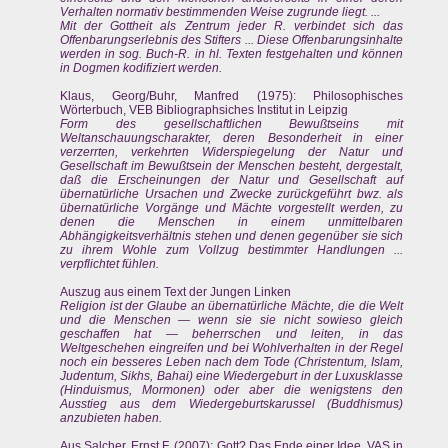
Verhalten normativ bestimmenden Weise zugrunde liegt. ...
Mit der Gottheit als Zentrum jeder R. verbindet sich das
Offenbarungserlebnis des Stifters ... Diese Offenbarungsinhalte
werden in sog. Buch-R. in hl. Texten festgehalten und können
in Dogmen kodifiziert werden.
Klaus, Georg/Buhr, Manfred (1975): Philosophisches
Wörterbuch, VEB Bibliographsiches Institut in Leipzig
Form des gesellschaftlichen Bewußtseins mit
Weltanschauungscharakter, deren Besonderheit in einer
verzerrten, verkehrten Widerspiegelung der Natur und
Gesellschaft im Bewußtsein der Menschen besteht, dergestalt,
daß die Erscheinungen der Natur und Gesellschaft auf
übernatürliche Ursachen und Zwecke zurückgeführt bwz. als
übernatürliche Vorgänge und Mächte vorgestellt werden, zu
denen die Menschen in einem unmittelbaren
Abhängigkeitsverhältnis stehen und denen gegenüber sie sich
zu ihrem Wohle zum Vollzug bestimmter Handlungen ...
verpflichtet fühlen.
Auszug aus einem Text der Jungen Linken
Religion ist der Glaube an übernatürliche Mächte, die die Welt
und die Menschen — wenn sie sie nicht sowieso gleich
geschaffen hat — beherrschen und leiten, in das
Weltgeschehen eingreifen und bei Wohlverhalten in der Regel
noch ein besseres Leben nach dem Tode (Christentum, Islam,
Judentum, Sikhs, Bahai) eine Wiedergeburt in der Luxusklasse
(Hinduismus, Mormonen) oder aber die wenigstens den
Ausstieg aus dem Wiedergeburtskarussel (Buddhismus)
anzubieten haben.
Aus Salcher, Ernst F. (2007): Gott? Das Ende einer Idee. VAS in