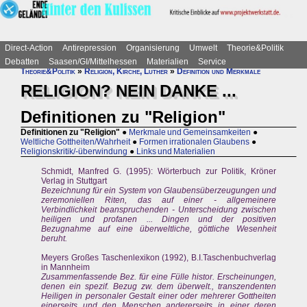
Direct-Action
Antirepression
Organisierung
Umwelt
Theorie&Politik
Debatten
Saasen/GI/Mittelhessen
Materialien
Service
Theorie&Politik
»
Religion, Kirche, Luther
»
Definition und Merkmale
RELIGION? NEIN DANKE ...
Definitionen zu "Religion"
Definitionen zu "Religion"
●
Merkmale und Gemeinsamkeiten
●
Weltliche Gottheiten/Wahrheit
●
Formen irrationalen Glaubens
●
Religionskritik/-überwindung
●
Links und Materialien
Schmidt, Manfred G. (1995): Wörterbuch zur Politik, Kröner
Verlag in Stuttgart
Bezeichnung für ein System von Glaubensüberzeugungen und
zeremoniellen Riten, das auf einer - allgemeinere
Verbindlichkeit beanspruchenden - Unterscheidung zwischen
heiligen und profanen ... Dingen und der positiven
Bezugnahme auf eine überweltliche, göttliche Wesenheit
beruht.
Meyers Großes Taschenlexikon (1992), B.I.Taschenbuchverlag
in Mannheim
Zusammenfassende Bez. für eine Fülle histor. Erscheinungen,
denen ein spezif. Bezug zw. dem überwelt., transzendenten
Heiligen in personaler Gestalt einer oder mehrerer Gottheiten
einerseits und den Menschen andererseits in einer deren