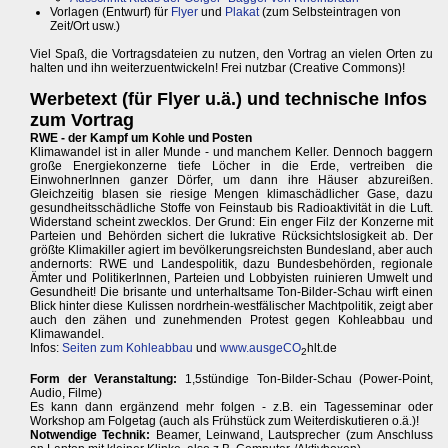
Vorlagen (Entwurf) für
Flyer
und
Plakat
(zum Selbsteintragen von
Zeit/Ort usw.)
Viel Spaß, die Vortragsdateien zu nutzen, den Vortrag an vielen Orten zu
halten und ihn weiterzuentwickeln! Frei nutzbar (Creative Commons)!
Werbetext (für Flyer u.ä.) und technische Infos
zum Vortrag
RWE - der Kampf um Kohle und Posten
Klimawandel ist in aller Munde - und manchem Keller. Dennoch baggern
große Energiekonzerne tiefe Löcher in die Erde, vertreiben die
EinwohnerInnen ganzer Dörfer, um dann ihre Häuser abzureißen.
Gleichzeitig blasen sie riesige Mengen klimaschädlicher Gase, dazu
gesundheitsschädliche Stoffe von Feinstaub bis Radioaktivität in die Luft.
Widerstand scheint zwecklos. Der Grund: Ein enger Filz der Konzerne mit
Parteien und Behörden sichert die lukrative Rücksichtslosigkeit ab. Der
größte Klimakiller agiert im bevölkerungsreichsten Bundesland, aber auch
andernorts: RWE und Landespolitik, dazu Bundesbehörden, regionale
Ämter und PolitikerInnen, Parteien und Lobbyisten ruinieren Umwelt und
Gesundheit! Die brisante und unterhaltsame Ton-Bilder-Schau wirft einen
Blick hinter diese Kulissen nordrhein-westfälischer Machtpolitik, zeigt aber
auch den zähen und zunehmenden Protest gegen Kohleabbau und
Klimawandel.
Infos:
Seiten zum Kohleabbau
und
www.ausgeCO
hlt.de
2
Form der Veranstaltung:
1,5stündige Ton-Bilder-Schau (Power-Point,
Audio, Filme)
Es kann dann ergänzend mehr folgen - z.B. ein Tagesseminar oder
Workshop am Folgetag (auch als Frühstück zum Weiterdiskutieren o.ä.)!
Notwendige Technik:
Beamer, Leinwand, Lautsprecher (zum Anschluss