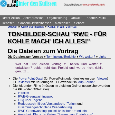
Direct-Action
Antirepression
Organisierung
Umwelt
Theorie&Politik
Debatten
Saasen/GI/Mittelhessen
Materialien
Service
Umwelt
»
Klima und Energie
»
Kohle: RWE-Vortrag
TON-BILDER-SCHAU "RWE - FÜR
KOHLE MACH' ICH ALLES!"
Die Dateien zum Vortrag
Die Dateien zum Vortrag
●
Termine und Berichte
●
Wie weiter?
●
Links
Wer hat Lust, diesen Vortrag zu halten und weiter zu
entwickeln? Leider ruht das Projekt und wurde nicht richtig
genutzt ...
Die
PowerPoint-Datei
(für PowerPoint oder den kostenlosen
Viewer
)
++
Textdatei
mit Neuerungen ++ Gewandelt in
.odp-Format
Die folgenden Filme (müssen im gleichen Ordner gespeichert werden
die PPT- oder ODP-Datei):
Introfilm
RWE-Greenwashingspot
Flug über Tagebau
Redeausschnitt des Vorstandschef Terium
und
zusammengeschnittene Wiederholung
RWE-Greenwashingspot mit kritischen Untertiteln
Ausschnitt Klaus der Geiger "Bagger von Rheinbraun"