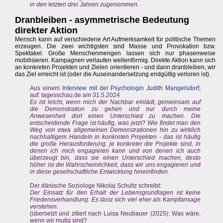
in den letzten drei Jahren zugenommen.
Dranbleiben - asymmetrische Bedeutung
direkter Aktion
Mensch kann auf verschiedene Art Aufmerksamkeit für politische Themen
erzeugen. Die zwei wichtigsten sind Masse und Provokation bzw.
Spektakel. Große Menschenmengen lassen sich nur phasenweise
mobilisieren. Kampagnen verlaufen wellenförmig. Direkte Aktion kann sich
an konkreten Projekten und Zielen orientieren - und dann dranbleiben, wir
das Ziel erreicht ist (oder die Auseinandersetzung endgültig verloren ist).
Aus einem
Interview mit der Psychologin Judith Mangelsdorf
,
auf: tagesschau.de am 31.5.2024
Es ist leicht, wenn mich der Nachbar einlädt, gemeinsam auf
die Demonstration zu gehen und nur durch meine
Anwesenheit dort einen Unterschied zu machen. Die
entscheidende Frage ist häufig, was jetzt? Wie findet man den
Weg von etwa allgemeinen Demonstrationen hin zu wirklich
nachhaltigem Handeln in konkreten Projekten - das ist häufig
die große Herausforderung. je konkreter die Projekte sind, in
denen ich mich engagieren kann und von denen ich auch
überzeugt bin, dass sie einen Unterschied machen, desto
höher ist die Wahrscheinlichkeit, dass wir uns engagieren und
in diese gesellschaftliche Entwicklung hineinfinden.
Der dänische Soziologe Nikolaj Schultz schreibt:
Der Einsatz für den Erhalt der Lebensgrundlagen ist keine
Friedensverhandlung. Es lässt sich viel eher als Kampfansage
verstehen.
(übersetzt und zitiert nach Luisa Neubauer (2025): Was wäre,
wenn wir mutig sind?