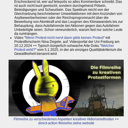
Erschreckend ist, wer auf telepolis so alles Kommentare schreibt. Das
ist auch nicht bunt gemischt, sondern durchgehend Pöbeln,
Beleidigungen und Schwurbeln. Das Spektrum reicht von der
Gleichsetzung beschriebener Umweltaktionen mit dem Anzünden von
Asylbewerberheimen oder der Reichsprogromnacht über die
Bewerbung von Atomkraft und das Leugnen des Klimawandels bis zur
Behauptung, dass Autofahrende bei Aktionen gegen das Autofahren
Unbeteiligte seien. Schon verwunderlich, warum fast nur solche Leute
da rumhängen.
Video "
Wenn Protest nicht nervt dann gibts keinen Protest
" mit
Protestforscherin Nina Degele, auf: Videoportal der Uni Freiburg am
20.12.2024 ++ Typisch bürgerlich-schwache Arte-Doku "
Welcher
Protest wirkt?
" vom 5.1.2025, in der als einziges Qualitätskriterium die
Gewaltfreiheit benannt wird
Filmreihe zu verschiedenen Aspekten kreativer Aktionsmethoden
++
direct-action-filmreihe.siehe.website