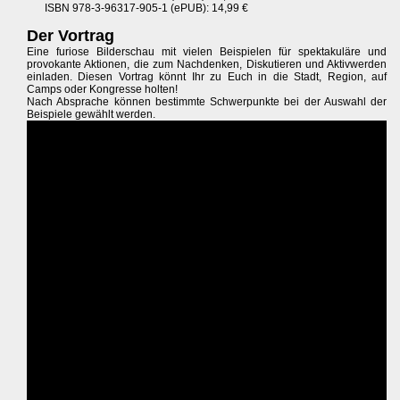
ISBN 978-3-96317-905-1 (ePUB): 14,99 €
Der Vortrag
Eine furiose Bilderschau mit vielen Beispielen für spektakuläre und
provokante Aktionen, die zum Nachdenken, Diskutieren und Aktivwerden
einladen. Diesen Vortrag könnt Ihr zu Euch in die Stadt, Region, auf
Camps oder Kongresse holten!
Nach Absprache können bestimmte Schwerpunkte bei der Auswahl der
Beispiele gewählt werden.