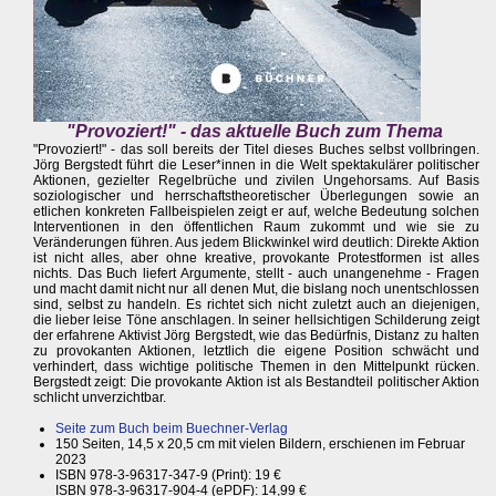
"Provoziert!" - das aktuelle Buch zum Thema
"Provoziert!" - das soll bereits der Titel dieses Buches selbst vollbringen.
Jörg Bergstedt führt die Leser*innen in die Welt spektakulärer politischer
Aktionen, gezielter Regelbrüche und zivilen Ungehorsams. Auf Basis
soziologischer und herrschaftstheoretischer Überlegungen sowie an
etlichen konkreten Fallbeispielen zeigt er auf, welche Bedeutung solchen
Interventionen in den öffentlichen Raum zukommt und wie sie zu
Veränderungen führen. Aus jedem Blickwinkel wird deutlich: Direkte Aktion
ist nicht alles, aber ohne kreative, provokante Protestformen ist alles
nichts. Das Buch liefert Argumente, stellt - auch unangenehme - Fragen
und macht damit nicht nur all denen Mut, die bislang noch unentschlossen
sind, selbst zu handeln. Es richtet sich nicht zuletzt auch an diejenigen,
die lieber leise Töne anschlagen. In seiner hellsichtigen Schilderung zeigt
der erfahrene Aktivist Jörg Bergstedt, wie das Bedürfnis, Distanz zu halten
zu provokanten Aktionen, letztlich die eigene Position schwächt und
verhindert, dass wichtige politische Themen in den Mittelpunkt rücken.
Bergstedt zeigt: Die provokante Aktion ist als Bestandteil politischer Aktion
schlicht unverzichtbar.
Seite zum Buch beim Buechner-Verlag
150 Seiten, 14,5 x 20,5 cm mit vielen Bildern, erschienen im Februar
2023
ISBN 978-3-96317-347-9 (Print): 19 €
ISBN 978-3-96317-904-4 (ePDF): 14,99 €