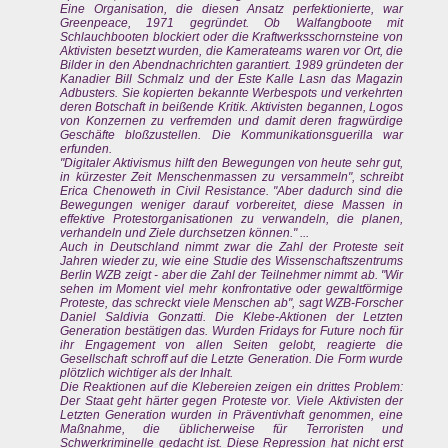
Eine Organisation, die diesen Ansatz perfektionierte, war
Greenpeace, 1971 gegründet. Ob Walfangboote mit
Schlauchbooten blockiert oder die Kraftwerksschornsteine von
Aktivisten besetzt wurden, die Kamerateams waren vor Ort, die
Bilder in den Abendnachrichten garantiert. 1989 gründeten der
Kanadier Bill Schmalz und der Este Kalle Lasn das Magazin
Adbusters. Sie kopierten bekannte Werbespots und verkehrten
deren Botschaft in beißende Kritik. Aktivisten begannen, Logos
von Konzernen zu verfremden und damit deren fragwürdige
Geschäfte bloßzustellen. Die Kommunikationsguerilla war
erfunden.
"Digitaler Aktivismus hilft den Bewegungen von heute sehr gut,
in kürzester Zeit Menschenmassen zu versammeln", schreibt
Erica Chenoweth in Civil Resistance. "Aber dadurch sind die
Bewegungen weniger darauf vorbereitet, diese Massen in
effektive Protestorganisationen zu verwandeln, die planen,
verhandeln und Ziele durchsetzen können." ...
Auch in Deutschland nimmt zwar die Zahl der Proteste seit
Jahren wieder zu, wie eine Studie des Wissenschaftszentrums
Berlin WZB zeigt - aber die Zahl der Teilnehmer nimmt ab. "Wir
sehen im Moment viel mehr konfrontative oder gewaltförmige
Proteste, das schreckt viele Menschen ab", sagt WZB-Forscher
Daniel Saldivia Gonzatti. Die Klebe-Aktionen der Letzten
Generation bestätigen das. Wurden Fridays for Future noch für
ihr Engagement von allen Seiten gelobt, reagierte die
Gesellschaft schroff auf die Letzte Generation. Die Form wurde
plötzlich wichtiger als der Inhalt.
Die Reaktionen auf die Klebereien zeigen ein drittes Problem:
Der Staat geht härter gegen Proteste vor. Viele Aktivisten der
Letzten Generation wurden in Präventivhaft genommen, eine
Maßnahme, die üblicherweise für Terroristen und
Schwerkriminelle gedacht ist. Diese Repression hat nicht erst