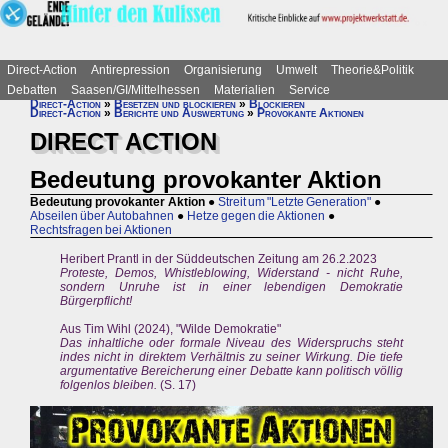
Direct-Action
Antirepression
Organisierung
Umwelt
Theorie&Politik
Debatten
Saasen/GI/Mittelhessen
Materialien
Service
Direct-Action
»
Besetzen und blockieren
»
Blockieren
Direct-Action
»
Berichte und Auswertung
»
Provokante Aktionen
DIRECT ACTION
Bedeutung provokanter Aktion
Bedeutung provokanter Aktion
●
Streit um "Letzte Generation"
●
Abseilen über Autobahnen
●
Hetze gegen die Aktionen
●
Rechtsfragen bei Aktionen
Heribert Prantl in der Süddeutschen Zeitung am 26.2.2023
Proteste, Demos, Whistleblowing, Widerstand - nicht Ruhe,
sondern Unruhe ist in einer lebendigen Demokratie
Bürgerpflicht!
Aus Tim Wihl (2024), "Wilde Demokratie"
Das inhaltliche oder formale Niveau des Widerspruchs steht
indes nicht in direktem Verhältnis zu seiner Wirkung. Die tiefe
argumentative Bereicherung einer Debatte kann politisch völlig
folgenlos bleiben.
(S. 17)