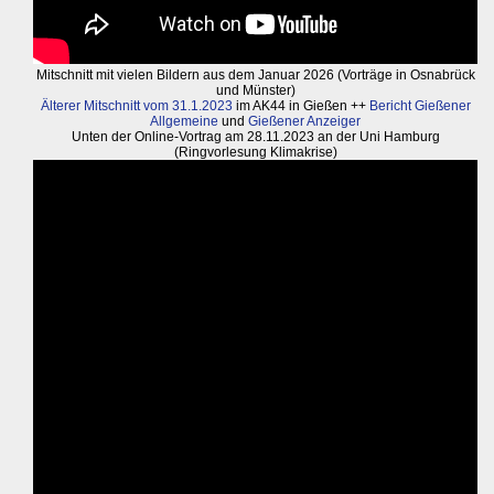
Mitschnitt mit vielen Bildern aus dem Januar 2026 (Vorträge in Osnabrück
und Münster)
Älterer Mitschnitt vom 31.1.2023
im AK44 in Gießen ++
Bericht Gießener
Allgemeine
und
Gießener Anzeiger
Unten der Online-Vortrag am 28.11.2023 an der Uni Hamburg
(Ringvorlesung Klimakrise)