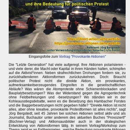
Eingangsfolie zum
Vortrag "Provokante Aktionen"
Die "Letzte Generation" hat viele aufgeregt. Ihre Aktionen polarisieren -
und viele derer, die Macht oder Kapital in ihren Händen halten, schimpfen
auf die Aktivist*innen. Neben strafrechtlichen Drohungen fordern sie, zu
zurückhaltenderen Aktionsformen zurückzukehren. Doch: Braucht
politischer Protest nicht die direkte Aktion, ein provokantes,
aufmerksamkeitserzeugendes Eingreifen in die gesellschaftlichen
Abläufe? Was wären die Atomproteste ohne Schienenblockaden und
Bauplatzbesetzungen? Was der Widerstand gegen die Agrogentechnik
ohne Feldbefreiungen und -besetzungen? Wo ständen wir in der
Kohleausstiegsdebatte, wenn es die Besetzung des Hambacher Forstes
und die Baggerbesetzungen nicht gegeben hätte? "Direkte Aktion ist nicht
alles, aber ohne kreative, provokante Protestformen ist alles nichts", sagt
Jörg Bergstedt, seit 45 Jahren bei solchen Aktionen selbst aktiv und als
Journalist, Buchautor unter anderem des aktuellen Buches "Provoziert!"
(Büchner-Verlag) und Aktionsausbilder auch in der strategischen
Entwicklung von Aktionsformen tätig. In seinem Vortrag/Workshop zum
Thema zeigt er an Fallbeispielen , welche Bedeutung provokante Aktionen