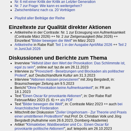
Nr. 6 mit einer Kritik der Kritik an Letzter Generation
Nr. 7 zur Frage: Wie kann es weitergehen?
Zwischenbilanz nach ca. 20 Vorträgen
Playlist aller Beiträge der Reihe
Einzeltexte zur Qualität direkter Aktionen
Artikelreihe in der Contraste: Nr. 1 zur Erzeugung von Aufmerksamkeit
(Contraste März 2026) ++ Nr. 2 zur Zielgenauigkeit (Mai 2026) ++
Einzeltext "
Bilder bewegen die Welt
" im März 2023
Artikelreihe
in Rabe Ralf:
Teil 1 in der Ausgabe April/Mai 2026
++
Teil 2
in Juni/Juli 2026
Diskussionen und Berichte zum Thema
Inverview "
Aktivist über den Wert der Provokation: Das Schlimmste ist,
egal zu sein
", online auf: taz.de am 26.11.2023
Interview zu "
Provoziert! - Besetzungen und Blockaden als politischer
Protest
", auf: Deutschlandfunk Kultur am 31.3.2023
Interview "
Aktionen müssen provozieren
" mit Jörg Bergstedt, in:
Braunschweiger Zeitung am 9.5.2023
Bericht "
Ohne Provokation keine Aufmerksamkeit
", in: FR am
18.1.2023
Text "
Einen Oscar für provokante Aktionen
", in: Der Rabe Ralf
Februar/März 2023 (S. 6) ++
als PDF
Text "
Bilder bewegen die Welt
", in: Contraste März 2023 ++ auch
bei
Anarchistischer Förderation
Mitschnitt der Diskussion "
Ziviler Ungehorsam - Zur Theorie und Praxis
einer umstrittenen Protestform
" mut Prof. Dr. Christian Volk und Jörg
Bergstedt (Aufnahme vom 26.6.2023, Domberg-Akademie)
Artikel "
Klimakleber, Waldbesetzer und Co.: Einen Oscar für
provokante politische Aktionen!
", auf: telepolis am 26.10.2023