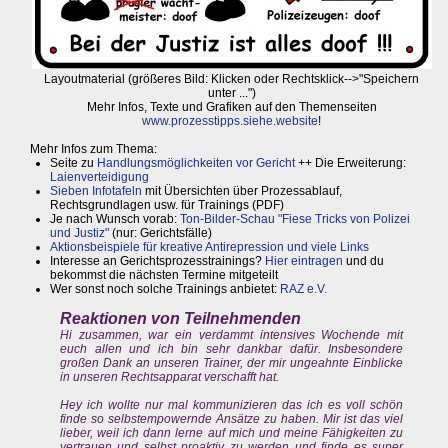
Layoutmaterial (größeres Bild: Klicken oder Rechtsklick-->"Speichern
unter ...")
Mehr Infos, Texte und Grafiken auf den Themenseiten
www.prozesstipps.siehe.website
!
Mehr Infos zum Thema:
Seite zu
Handlungsmöglichkeiten vor Gericht
++ Die Erweiterung:
Laienverteidigung
Sieben Infotafeln
mit Übersichten über Prozessablauf,
Rechtsgrundlagen usw. für Trainings (PDF)
Je nach Wunsch vorab:
Ton-Bilder-Schau "Fiese Tricks von Polizei
und Justiz"
(nur: Gerichtsfälle)
Aktionsbeispiele für kreative Antirepression und viele Links
Interesse an Gerichtsprozesstrainings?
Hier eintragen
und du
bekommst die nächsten Termine mitgeteilt
Wer sonst noch solche Trainings anbietet:
RAZ e.V.
Reaktionen von Teilnehmenden
Hi zusammen, war ein verdammt intensives Wochende mit
euch allen und ich bin sehr dankbar dafür. Insbesondere
großen Dank an unseren Trainer, der mir ungeahnte Einblicke
in unseren Rechtsapparat verschafft hat.
Hey ich wollte nur mal kommunizieren das ich es voll schön
finde so selbstempowernde Ansätze zu haben. Mir ist das viel
lieber, weil ich dann lerne auf mich und meine Fähigkeiten zu
vertrauen und selbst proaktiv zu werden und finde es super