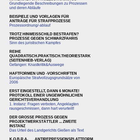
Grundlegende Beschreibungen zu Prozessen
und deren Abläufe
BEISPIELE UND VORLAGEN FÜR
ANTRÄGE FÜR STRAFPROZESSE
Prozessordnung/-ablauf
TROTZ HINWEISSCHILD BESTRAFEN?
PROZESSE GEGEN SCHWARZFAHRIS
Sinn des juristischen Kampfes
REIHE
QUADRATISCH.PRAKTISCH.THEORIESTARK
(SEITENHIEB-VERLAG)
Gefangen: Knastkritik&Auswege
HAFTFORMEN UND -VORSCHRIFTEN
Europäische Strafvollzugsgrundsätze von
2006
ERST EINGESTELLT, DANN 6 MONATE!
PROTOKOLL EINER UNGEWÖHNLICHEN
GERICHTSVERHANDLUNG
1. Instanz: Fragen verboten, Angeklagten
rausgeschmissen, dann hart verurteilt!
DER GROSSE PROZESS GEGEN
PROJEKTWERKSTÄTTLER ... ZWEITE
INSTANZ
Das Urteil des Landgerichts Gießen als Text
K.O.B.R.A.___ANTIREPRESSIONSPLATTFORM_______