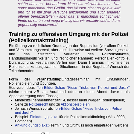
schön das auch bei anderen Menschis mitzubekommen. Hab
sonst manchmal das Gefühl das Wissen nicht so geteilt wird
und ich es mir zwar versuche anzueignen und auch anderen
offener bereitzustellen - aber das ist manchmal echt schwer.
Finde es schön und mega wichtig das wir proaktiv sind und uns
gegenseitig empowernd.
Training zu offensivem Umgang mit der Polizei
(Polizeikontakttraining)
Einführung zu rechtlichen Grundlagen der Repression (vor allem Polizei-
und Versammlungsrecht, aber auch Hinweise auf weitere Spezialgesetze
und das Strafrecht). Varianten des Polizeikontaktes,
Handlungsmöglichkeiten und rechtlicher Rahmen: Personalienkontrolle,
Durchsuchung, Festnahme, Verhör usw. Dann Trainings in Form eines
Rollenspiels zu ausgewählten Situationen - in der Regel auf Wunsch der
Teilnehmenden.
Form der Veranstaltung:
Eintagesseminar mit Einführungen,
Rollenspielen und Übungen.
Gut verbindbar:
Ton-Bilder-Schau "Fiese Tricks von Polizei und Justiz"
(siehe unten) z.B. am Vorabend oder an einem Abend davor - als
Appetitanregung oder Einstieg.
MindestteilnehmerInnenzahl: 4, besser mehr (wegen Rollenspielen)
Seite zu
Polizeirecht
und zu
Aktionsbeispielen
Je nach Wunsch vorab:
Ton-Bilder-Schau "Fiese Tricks von Polizei
und Justiz"
Beispiel:
Einladungsplakat
für ein Polizeikontakttraining (März 2008,
Göttingen)
Ankündigungsplakat
(Termin und Ort muss noch eingetragen werden)