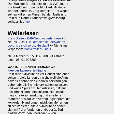
Strafprozess wegen Aktion auf VW-Gelände
Der Zug, der Braunkohle für das VW-eigene
Kraftwerk bringt, wurde blockiert. Mit dabei
war der Journalist Jörg Bergstedt, der wegen
seinen kritischen Filmen bei der Justiz und
Polizei in Raum Braunschweig/Wolfsburg
verhasst ist.
[mehr]
Weiterlesen
Kreis Gießen: B49-Neubau verhindern
++
Neues Buch:
Die Demokratie überwinden,
bevor sie sich selbst abschafft
++ Nichts mehr
verpassen:
Mailverteiler&Chats
Neue Mobilnr.: 015511439808), Festnetz
bleibt 06401-903283
WAS IST LAIENVERTEIDIGUNG?
Idee der Laienverteidigung
Politische AktivistInnen vor Gericht sind eher
selten ... viele landen da nicht, weil die Angst
davor sie schon von einem widerständigen
Leben abhält. Sich nie erwischen zu lassen
und keine Spuren zu hinterlassen, hilft nur
beschränkt, denn erstens reduziert es die
mögliche Aktionswirkung und zweitens
braucht der staatliche Verfolgungsapparat die
konkreten Handlungen nicht, um Menschen
zu schikanieren. Viele AktivistInnen sehen
sich mit frei erfundenen und/oder äußert
platten Vorwürfen überzogen – von