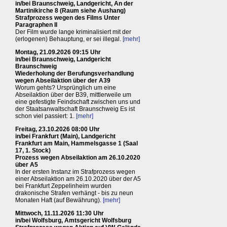
in/bei Braunschweig, Landgericht, An der
Martinikirche 8 (Raum siehe Aushang)
Strafprozess wegen des Films Unter
Paragraphen II
Der Film wurde lange kriminalisiert mit der
(erlogenen) Behauptung, er sei illegal.
[mehr]
Montag, 21.09.2026 09:15 Uhr
in/bei Braunschweig, Landgericht
Braunschweig
Wiederholung der Berufungsverhandlung
wegen Abseilaktion über der A39
Worum gehts? Ursprünglich um eine
Abseilaktion über der B39, mittlerweile um
eine gefestigte Feindschaft zwischen uns und
der Staatsanwaltschaft Braunschweig Es ist
schon viel passiert: 1.
[mehr]
Freitag, 23.10.2026 08:00 Uhr
in/bei Frankfurt (Main), Landgericht
Frankfurt am Main, Hammelsgasse 1 (Saal
17, 1. Stock)
Prozess wegen Abseilaktion am 26.10.2020
über A5
In der ersten Instanz im Strafprozess wegen
einer Abseilaktion am 26.10.2020 über der A5
bei Frankfurt Zeppelinheim wurden
drakonische Strafen verhängt - bis zu neun
Monaten Haft (auf Bewährung).
[mehr]
Mittwoch, 11.11.2026 11:30 Uhr
in/bei Wolfsburg, Amtsgericht Wolfsburg