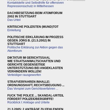
Kontaktstelle und Selbsthilfe für offensiven
Repressionsschutz in Mittelhessen
DACHBESETZUNG BEIM ATOMFORUM
2002 IN STUTTGART
Das Urteil
KRITISCHE POLIZISTEN (MUND)TOT
Einleitung
POLITISCHE ERKLÄRUNG IM PROZESS
GEGEN JÖRG B. (21.5.2002) IN
STUTTGART
Politische Erklärung zur Aktion gegen das
Atomforum
DIKTATUR IM GERICHTSSAAL
WIE STAATSANWALTSCHAFTEN UND
GERICHTE GEGENSEITIGE
UNTERSTÜTZUNG BEI ANGEKLAGTEN
VERHINDERN WOLLEN!
Verteidiger rausgeworfen
STRAFVERFAHREN INHALLE:
ORDNUNGSHAFT, RECHTSBEUGUNG ...
Das Vorspiel zum Gerichtsverfahren ...
FUCK THE POLICE ... SKANDAL-URTEIL
FÖRDERT POLIZEIÜBERGRIFFE!
Rückblick I: Anklage und Urteile
21.3.2005: 2 ANTRÄGE ZU FEHLENDEN