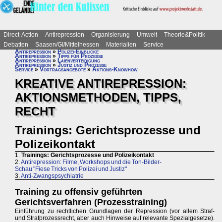
Direct-Action
Antirepression
Organisierung
Umwelt
Theorie&Politik
Debatten
Saasen/GI/Mittelhessen
Materialien
Service
Antirepression
»
Polizei-Einblicke
Antirepression
»
Tipps für Prozesse
Antirepression
»
Laienverteidigung
Antirepression
»
Justiz und Prozesse
Service
»
Vortragsangebote
»
Aktions-Knowhow
KREATIVE ANTIREPRESSION:
AKTIONSMETHODEN, TIPPS,
RECHT
Trainings: Gerichtsprozesse und
Polizeikontakt
1.
Trainings: Gerichtsprozesse und Polizeikontakt
2.
Antirepression: Filme, Workshops und die Ton-Bilder-
Schau "Fiese Tricks von Polizei und Justiz"
3.
Anti-Zwangspsychiatrie
Training zu offensiv geführten
Gerichtsverfahren (Prozesstraining)
Einführung zu rechtlichen Grundlagen der Repression (vor allem Straf-
und Strafprozessrecht, aber auch Hinweise auf relevante Spezialgesetze).