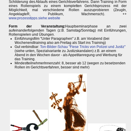
Schilderung des Ablaufs eines Gerichtsverfahrens. Dann Training in Form
eines Rollenspiels zu einem kompletten Gerichtsprozess mit der
Möglichkeit, mal verschiedene Rollen auszuprobieren (ZeugIn,
AngeklagteR, Publikum, Wachmensch). ++
www.prozesstipps.siehe.website
Form der Veranstaltung:
Hauptseminarphase an zwei
aufeinanderfolgenden Tagen (z.B. Samstag/Sonntag) mit Einführungen,
Rollenspielen und Übungen.
Einführungsfilm "Unter Paragraphen" z.B. am Vorabend (bei
Wochenendtraining also am Freitag als Start ins Training)
Gut verbindbar:
Ton-Bilder-Schau "Fiese Tricks von Polizei und Justiz"
(siehe unten, Spezialvariante zu Justizskandalen) z.B. an einem
Abend in den Wochen davor - als Appetitanregung und Werbung für
das Training.
MindestteilnehmerInnenzahl: 8, besser ab 12 (wegen zu besetzenden
Rollen im Gerichtsverfahren, besser sind mehr)