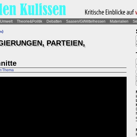
Umwelt
Theorie&Politik
Debatten
Saasen/GI/Mittelhessen
Materialien
Se
en)
EGIERUNGEN, PARTEIEN,
nitte
um Thema