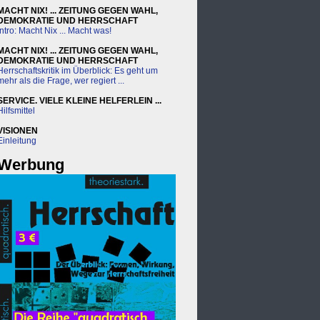
MACHT NIX! ... ZEITUNG GEGEN WAHL,
DEMOKRATIE UND HERRSCHAFT
intro: Macht Nix ... Macht was!
MACHT NIX! ... ZEITUNG GEGEN WAHL,
DEMOKRATIE UND HERRSCHAFT
Herrschaftskritik im Überblick: Es geht um
mehr als die Frage, wer regiert ...
SERVICE. VIELE KLEINE HELFERLEIN ...
Hilfsmittel
VISIONEN
Einleitung
Werbung