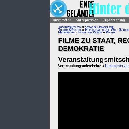
Direct-Action
Antirepression
Organisierung
Theorie&Politik
»
Staat & Demokratie
Theorie&Politik
»
Herrschaftsfreie Welt (Utopi
Materialien
»
Filme und Videos
»
Politik
FILME ZU STAAT, R
DEMOKRATIE
Veranstaltungsmitsch
Veranstaltungsmitschnitte
●
Hirnstupser z