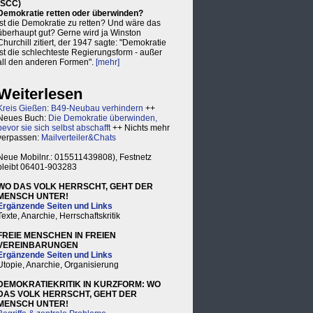
(SCC)
Demokratie retten oder überwinden?
Ist die Demokratie zu retten? Und wäre das
überhaupt gut? Gerne wird ja Winston
Churchill zitiert, der 1947 sagte: "Demokratie
ist die schlechteste Regierungsform - außer
all den anderen Formen".
[mehr]
Weiterlesen
Kreis Gießen: B49-Neubau verhindern
++
Neues Buch:
Die Demokratie überwinden,
bevor sie sich selbst abschafft
++ Nichts mehr
verpassen:
Mailverteiler&Chats
Neue Mobilnr.: 015511439808), Festnetz
bleibt 06401-903283
WO DAS VOLK HERRSCHT, GEHT DER
MENSCH UNTER!
Ergänzende Seiten und Links
Texte, Anarchie, Herrschaftskritik
FREIE MENSCHEN IN FREIEN
VEREINBARUNGEN
Ergänzende Seiten und Links
Utopie, Anarchie, Organisierung
DEMOKRATIEKRITIK IN KURZFORM: WO
DAS VOLK HERRSCHT, GEHT DER
MENSCH UNTER!