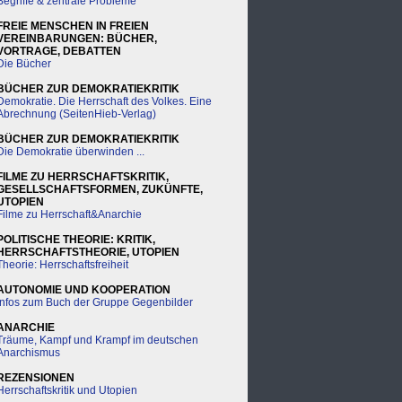
Begriffe & zentrale Probleme
FREIE MENSCHEN IN FREIEN
VEREINBARUNGEN: BÜCHER,
VORTRAGE, DEBATTEN
Die Bücher
BÜCHER ZUR DEMOKRATIEKRITIK
Demokratie. Die Herrschaft des Volkes. Eine
Abrechnung (SeitenHieb-Verlag)
BÜCHER ZUR DEMOKRATIEKRITIK
Die Demokratie überwinden ...
FILME ZU HERRSCHAFTSKRITIK,
GESELLSCHAFTSFORMEN, ZUKÜNFTE,
UTOPIEN
Filme zu Herrschaft&Anarchie
POLITISCHE THEORIE: KRITIK,
HERRSCHAFTSTHEORIE, UTOPIEN
Theorie: Herrschaftsfreiheit
AUTONOMIE UND KOOPERATION
Infos zum Buch der Gruppe Gegenbilder
ANARCHIE
Träume, Kampf und Krampf im deutschen
Anarchismus
REZENSIONEN
Herrschaftskritik und Utopien