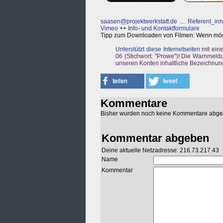
saasen@projektwerkstatt.de
...
Referent_in
Vimeo
++
Info- und Kontaktformulare
Tipp zum Downloaden von Filmen: Wenn möglich
Unterstützt diese Internetseiten
mit ein
06 (Stichwort: "Prowe")! Die Warnmeldu
unseren Konten inhaltliche Bezeichnun
Kommentare
Bisher wurden noch keine Kommentare abg
Kommentar abgeben
Deine aktuelle Netzadresse: 216.73.217.43
Name
Kommentar