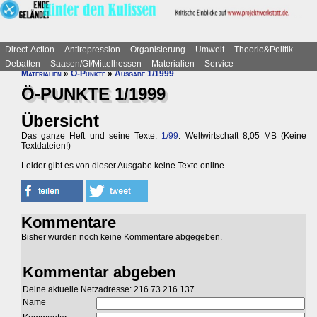
Direct-Action
Antirepression
Organisierung
Umwelt
Theorie&Politik
Debatten
Saasen/GI/Mittelhessen
Materialien
Service
Materialien
»
Ö-Punkte
»
Ausgabe 1/1999
Ö-PUNKTE 1/1999
Übersicht
Das ganze Heft und seine Texte:
1/99
: Weltwirtschaft 8,05 MB (Keine
Textdateien!)
Leider gibt es von dieser Ausgabe keine Texte online.
Kommentare
Bisher wurden noch keine Kommentare abgegeben.
Kommentar abgeben
Deine aktuelle Netzadresse: 216.73.216.137
Name