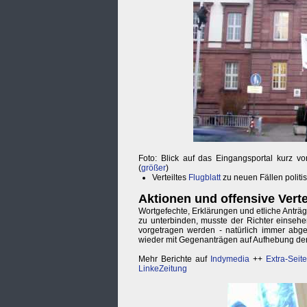
Foto: Blick auf das Eingangsportal kurz v
(
größer
)
Verteiltes
Flugblatt
zu neuen Fällen politis
Aktionen und offensive Vert
Wortgefechte, Erklärungen und etliche Anträ
zu unterbinden, musste der Richter einsehe
vorgetragen werden - natürlich immer abg
wieder mit Gegenanträgen auf Aufhebung de
Mehr Berichte auf
Indymedia
++
Extra-Seit
LinkeZeitung