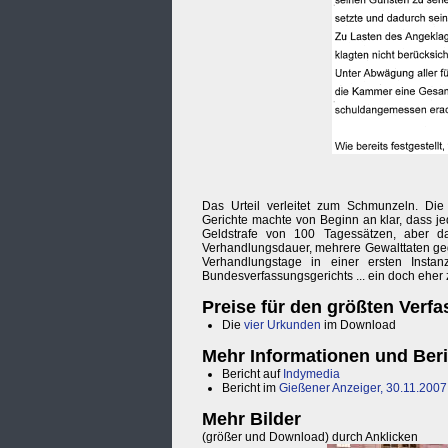
Das Urteil verleitet zum Schmunzeln. Die
Gerichte machte von Beginn an klar, dass j
Geldstrafe von 100 Tagessätzen, aber
Verhandlungsdauer, mehrere Gewalttaten geg
Verhandlungstage in einer ersten Insta
Bundesverfassungsgerichts ... ein doch ehe
Preise für den größten Verf
Die
vier Urkunden
im Download
Mehr Informationen und Ber
Bericht auf
Indymedia
Bericht im
Gießener Anzeiger, 30.11.2007
Mehr Bilder
(größer und Download) durch Anklicken