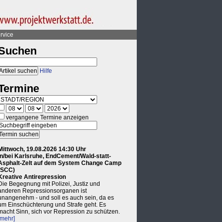
rvice
Suchen
Hilfe
Termine
vergangene Termine anzeigen
Mittwoch, 19.08.2026 14:30 Uhr
in/bei Karlsruhe, EndCement/Wald-statt-
Asphalt-Zelt auf dem System Change Camp
(SCC)
Kreative Antirepression
Die Begegnung mit Polizei, Justiz und
anderen Repressionsorganen ist
unangenehm - und soll es auch sein, da es
um Einschüchterung und Strafe geht. Es
macht Sinn, sich vor Repression zu schützen.
[mehr]