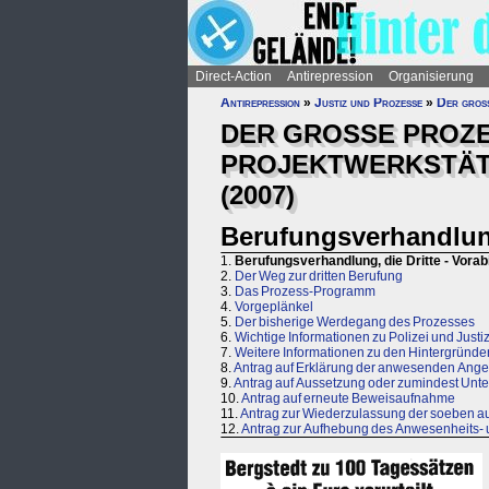
Direct-Action
Antirepression
Organisierung
Antirepression
»
Justiz und Prozesse
»
Der große
DER GROSSE PROZ
PROJEKTWERKSTÄTTL
(2007)
Berufungsverhandlung
1.
Berufungsverhandlung, die Dritte - Vorab
2.
Der Weg zur dritten Berufung
3.
Das Prozess-Programm
4.
Vorgeplänkel
5.
Der bisherige Werdegang des Prozesses
6.
Wichtige Informationen zu Polizei und Justi
7.
Weitere Informationen zu den Hintergründe
8.
Antrag auf Erklärung der anwesenden Ange
9.
Antrag auf Aussetzung oder zumindest Unter
10.
Antrag auf erneute Beweisaufnahme
11.
Antrag zur Wiederzulassung der soeben au
12.
Antrag zur Aufhebung des Anwesenheits-