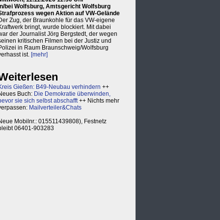
in/bei Wolfsburg, Amtsgericht Wolfsburg
Strafprozess wegen Aktion auf VW-Gelände
Der Zug, der Braunkohle für das VW-eigene
Kraftwerk bringt, wurde blockiert. Mit dabei
war der Journalist Jörg Bergstedt, der wegen
seinen kritischen Filmen bei der Justiz und
Polizei in Raum Braunschweig/Wolfsburg
verhasst ist.
[mehr]
Weiterlesen
Kreis Gießen: B49-Neubau verhindern
++
Neues Buch:
Die Demokratie überwinden,
bevor sie sich selbst abschafft
++ Nichts mehr
verpassen:
Mailverteiler&Chats
Neue Mobilnr.: 015511439808), Festnetz
bleibt 06401-903283