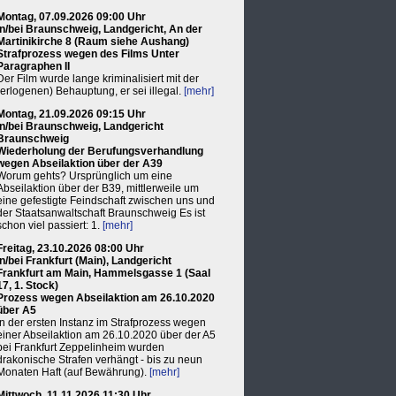
Montag, 07.09.2026 09:00 Uhr
in/bei Braunschweig, Landgericht, An der
Martinikirche 8 (Raum siehe Aushang)
Strafprozess wegen des Films Unter
Paragraphen II
Der Film wurde lange kriminalisiert mit der
(erlogenen) Behauptung, er sei illegal.
[mehr]
Montag, 21.09.2026 09:15 Uhr
in/bei Braunschweig, Landgericht
Braunschweig
Wiederholung der Berufungsverhandlung
wegen Abseilaktion über der A39
Worum gehts? Ursprünglich um eine
Abseilaktion über der B39, mittlerweile um
eine gefestigte Feindschaft zwischen uns und
der Staatsanwaltschaft Braunschweig Es ist
schon viel passiert: 1.
[mehr]
Freitag, 23.10.2026 08:00 Uhr
in/bei Frankfurt (Main), Landgericht
Frankfurt am Main, Hammelsgasse 1 (Saal
17, 1. Stock)
Prozess wegen Abseilaktion am 26.10.2020
über A5
In der ersten Instanz im Strafprozess wegen
einer Abseilaktion am 26.10.2020 über der A5
bei Frankfurt Zeppelinheim wurden
drakonische Strafen verhängt - bis zu neun
Monaten Haft (auf Bewährung).
[mehr]
Mittwoch, 11.11.2026 11:30 Uhr