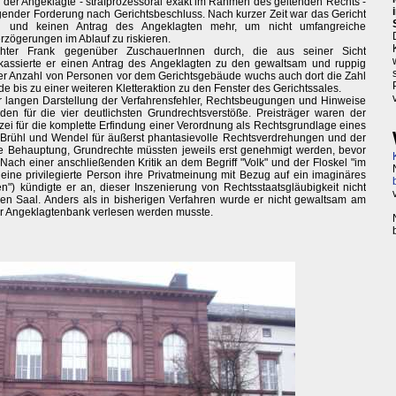
der Angeklagte - strafprozessoral exakt im Rahmen des geltenden Rechts -
gender Forderung nach Gerichtsbeschluss. Nach kurzer Zeit war das Gericht
g und keinen Antrag des Angeklagten mehr, um nicht umfangreiche
zögerungen im Ablauf zu riskieren.
chter Frank gegenüber ZuschauerInnen durch, die aus seiner Sicht
kassierte er einen Antrag des Angeklagten zu den gewaltsam und ruppig
r Anzahl von Personen vor dem Gerichtsgebäude wuchs auch dort die Zahl
e bis zu einer weiteren Kletteraktion zu den Fenster des Gerichtssales.
r langen Darstellung der Verfahrensfehler, Rechtsbeugungen und Hinweise
den für die vier deutlichsten Grundrechtsverstöße. Preisträger waren der
ei für die komplette Erfindung einer Verordnung als Rechtsgrundlage eines
en Brühl und Wendel für äußerst phantasievolle Rechtsverdrehungen und der
 die Behauptung, Grundrechte müssten jeweils erst genehmigt werden, bevor
ach einer anschließenden Kritik an dem Begriff "Volk" und der Floskel "im
eine privilegierte Person ihre Privatmeinung mit Bezug auf ein imaginäres
en") kündigte er an, dieser Inszenierung von Rechtsstaatsgläubigkeit nicht
en Saal. Anders als in bisherigen Verfahren wurde er nicht gewaltsam am
rer Angeklagtenbank verlesen werden musste.