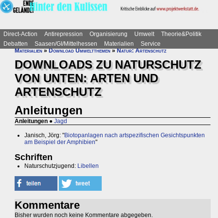
Direct-Action
Antirepression
Organisierung
Umwelt
Theorie&Politik
Debatten
Saasen/GI/Mittelhessen
Materialien
Service
Materialien
»
Download Umweltthemen
»
Natur: Artenschutz
DOWNLOADS ZU NATURSCHUTZ
VON UNTEN: ARTEN UND
ARTENSCHUTZ
Anleitungen
Anleitungen
●
Jagd
Janisch, Jörg: "
Biotopanlagen nach artspezifischen Gesichtspunkten
am Beispiel der Amphibien
"
Schriften
Naturschutzjugend:
Libellen
Kommentare
Bisher wurden noch keine Kommentare abgegeben.