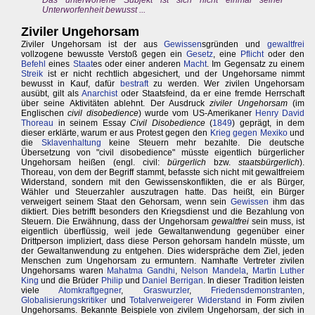
Unterworfenheit bewusst ...
Ziviler Ungehorsam
Ziviler Ungehorsam ist der aus
Gewissen
sgründen und
gewaltfrei
vollzogene bewusste Verstoß gegen ein
Gesetz
, eine
Pflicht
oder den
Befehl
eines
Staat
es oder einer anderen
Macht
. Im Gegensatz zu einem
Streik
ist er nicht rechtlich abgesichert, und der Ungehorsame nimmt
bewusst in Kauf, dafür
bestraft
zu werden. Wer zivilen Ungehorsam
ausübt, gilt als
Anarchist
oder Staatsfeind, da er eine fremde Herrschaft
über seine Aktivitäten ablehnt. Der Ausdruck
ziviler Ungehorsam
(im
Englischen
civil disobedience
) wurde vom US-Amerikaner
Henry David
Thoreau
in seinem Essay
Civil Disobedience
(
1849
) geprägt, in dem
dieser erklärte, warum er aus Protest gegen den
Krieg gegen Mexiko
und
die
Sklavenhaltung
keine Steuern mehr bezahlte. Die deutsche
Übersetzung von "civil disobedience" müsste eigentlich bürgerlicher
Ungehorsam heißen (engl. civil:
bürgerlich
bzw.
staatsbürgerlich
).
Thoreau, von dem der Begriff stammt, befasste sich nicht mit gewaltfreiem
Widerstand, sondern mit den Gewissenskonflikten, die er als Bürger,
Wähler und Steuerzahler auszutragen hatte. Das heißt, ein Bürger
verweigert seinem Staat den Gehorsam, wenn sein
Gewissen
ihm das
diktiert. Dies betrifft besonders den Kriegsdienst und die Bezahlung von
Steuern. Die Erwähnung, dass der Ungehorsam
gewaltfrei
sein muss, ist
eigentlich überflüssig, weil jede Gewaltanwendung gegenüber einer
Drittperson impliziert, dass diese Person gehorsam handeln müsste, um
der Gewaltanwendung zu entgehen. Dies widerspräche dem Ziel, jeden
Menschen zum Ungehorsam zu ermuntern. Namhafte Vertreter zivilen
Ungehorsams waren
Mahatma Gandhi
,
Nelson Mandela
,
Martin Luther
King
und die Brüder
Philip
und
Daniel Berrigan
. In dieser Tradition leisten
viele
Atomkraftgegner
,
Graswurzler
,
Friedensdemonstranten
,
Globalisierungskritiker
und
Totalverweigerer
Widerstand
in Form zivilen
Ungehorsams. Bekannte Beispiele von zivilem Ungehorsam, der sich in