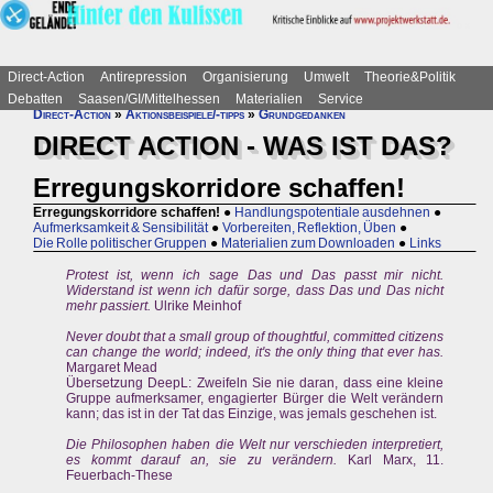
Direct-Action
Antirepression
Organisierung
Umwelt
Theorie&Politik
Debatten
Saasen/GI/Mittelhessen
Materialien
Service
Direct-Action
»
Aktionsbeispiele/-tipps
»
Grundgedanken
DIRECT ACTION - WAS IST DAS?
Erregungskorridore schaffen!
Erregungskorridore schaffen!
●
Handlungspotentiale ausdehnen
●
Aufmerksamkeit & Sensibilität
●
Vorbereiten, Reflektion, Üben
●
Die Rolle politischer Gruppen
●
Materialien zum Downloaden
●
Links
Protest ist, wenn ich sage Das und Das passt mir nicht.
Widerstand ist wenn ich dafür sorge, dass Das und Das nicht
mehr passiert.
Ulrike Meinhof
Never doubt that a small group of thoughtful, committed citizens
can change the world; indeed, it's the only thing that ever has.
Margaret Mead
Übersetzung DeepL: Zweifeln Sie nie daran, dass eine kleine
Gruppe aufmerksamer, engagierter Bürger die Welt verändern
kann; das ist in der Tat das Einzige, was jemals geschehen ist.
Die Philosophen haben die Welt nur verschieden interpretiert,
es kommt darauf an, sie zu verändern.
Karl Marx, 11.
Feuerbach-These