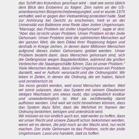
das Schiff des Kolumbus geschaut wird - statt wie sonst üblich
dem Blick des Eroberers zu folgen. Zinn nahm an der US-
amerikanischen Bürgerrechtsbewegungteil, und er wurde 1970
verhaftet, weil er gegen den Vietnamkrieg protestiert hatte. Statt
zur Anhörung bei Gericht zu erscheinen, hielt er an der
Universität von Baltimore eine Rede über zivilen Ungehorsam.
"Mansagt, das Problem sei ziviler Ungehorsam", sagte er dort.
"Aber das ist nicht unser Problem. Unser Problem ist der zivile
Gehorsam. Unser Problem sind die zahlreichen Menschen auf
der ganzen Welt, die dem Diktat ihrer Regierung folgen und
deshalb in Kriege ziehen, in denen dann Millionen Menschen
aufgrund dieses zivilen Gehorsams getötet werden. Unser
Problem besteht darin, dass Menschen gehorsam sind, sich
die Gefängnisse wegen Bagatellenfüllen, während die großen
Verbrecher die Staatsgeschäfte führen. Das ist unser Problem."
Viele Menschen denken, dass ziviler Ungehorsam ein Problem
darstellt, weil er Aufruhr verursacht und die Ordnungstört. Wir
leben in Zeiten, in denen die Ordnung, die wir haben, falsch
und zerstörerisch ist.
Sie muss gestört werden, weil sonst Menschen sterben. Weil
wir sonst zulassen, dass das System mit seinem Glaubenan
stetiges Wachstum uns etwas raubt, das unglaublich kostbar
und unwiederbringlich ist. Weil sie nichtfreiwillig damit
aufhören werden. Und weil wir nicht hinnehmen können, dass
das System dazu führt, dass die Mehrheit im Namen der
Ordnung bestohlen, belogen und unterdrückt wird.
Wir müssen es nur endlich auch tun, statt weiter zu hoffen, dass
wir unser Recht und unsere Zukunft schon bekommen werden,
wenn wir es denen, die jetzt noch an der Macht sind, nur recht
machen. Der zivile Gehorsam ist das Problem, nicht der zivile
Ungehorsam. Lasst uns handeln, statt zu hoffen.