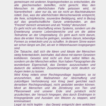
gemeinsam mit anderen Angelegenheiten zu entscheiden, die
alle gleichermaßen betreffen, nicht gerecht. Was den
Menschen im allerhöchsten Falle gelassen wird, ist
Narrenfreiheit - aber nur da, wo sie nicht an Machtstrukturen
rüttelt. Das, was der allerhöchsten Menschenwürde entspricht,
die freie, schöpferische, souveräne Betätigung, wird in Bezug
auf das gesellschaftliche Ganze unterbunden, an den
"Freizeit"-bereich verwiesen und als "Hobby" denunziert.
Es geht nicht um Abschaffung eines Systems, sondern um die
Erweiterung unserer Lebensbereiche und um die aktive
Teilnahme an der Umgestaltung. Es geht auch nicht darum,
dass die ersten Versuche gelingen, sondern darum, lebendige
Formen zu entwickeln und zu schaffen. In diesem Sinne waren
wir schon längst am Ziel, als wir in Witzenhausen losgegangen
sind.
Die Tatsache, daß sich die Ideen und Ideale der Menschen
stetig fortentwickeln, beinhaltet, daß diese mit starren Gesetzen
kollidieren. Gesetze sind nicht um ihrer selbst Willen da,
sondern um der Menschen willen. Nun haben Paragraphen die
wunderbare Eigenschaft, das Denken auszuschalten und
dadurch die wirklichen Zusammenhänge nicht deutlich vor
Augen treten zu lassen.
Wird Krieg mittels einer Rechtsgrundlage legalisiert, so ist
anzunehmen, daß Maßnahmen zur Abschaffung und
zukünftigen Verhinderung von Krieg (weil gerichtet nach
derselben Rechtsgrundlage), nicht geduldet werden können.
Mord an Menschen und die Zerstörung von Tier- und
Pflanzenwelt und unserer Erde sind juristisch nicht
anzufechten, der Versuch hingegen, dies durch Eindringen in
Kriegsgelände und Aussäen von Weizen zu stoppen, wird
kriminalisiert.
Legal ist nicht legitim - das Gesetz entspricht dem wirklichen