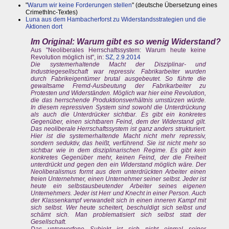
"
Warum wir keine Forderungen stellen
" (deutsche Übersetzung eines
CrimethInc-Textes)
Luna aus dem Hambacherforst zu Widerstandsstrategien und die
Aktionen dort
Im Original: Warum gibt es so wenig Widerstand?
Aus "Neoliberales Herrschaftssystem: Warum heute keine
Revolution möglich ist", in:
SZ, 2.9.2014
Die systemerhaltende Macht der Disziplinar- und
Industriegesellschaft war repressiv. Fabrikarbeiter wurden
durch Fabrikeigentümer brutal ausgebeutet. So führte die
gewaltsame Fremd-Ausbeutung der Fabrikarbeiter zu
Protesten und Widerständen. Möglich war hier eine Revolution,
die das herrschende Produktionsverhältnis umstürzen würde.
In diesem repressiven System sind sowohl die Unterdrückung
als auch die Unterdrücker sichtbar. Es gibt ein konkretes
Gegenüber, einen sichtbaren Feind, dem der Widerstand gilt.
Das neoliberale Herrschaftssystem ist ganz anders strukturiert.
Hier ist die systemerhaltende Macht nicht mehr repressiv,
sondern seduktiv, das heißt, verführend. Sie ist nicht mehr so
sichtbar wie in dem disziplinarischen Regime. Es gibt kein
konkretes Gegenüber mehr, keinen Feind, der die Freiheit
unterdrückt und gegen den ein Widerstand möglich wäre. Der
Neoliberalismus formt aus dem unterdrückten Arbeiter einen
freien Unternehmer, einen Unternehmer seiner selbst. Jeder ist
heute ein selbstausbeutender Arbeiter seines eigenen
Unternehmers. Jeder ist Herr und Knecht in einer Person. Auch
der Klassenkampf verwandelt sich in einen inneren Kampf mit
sich selbst. Wer heute scheitert, beschuldigt sich selbst und
schämt sich. Man problematisiert sich selbst statt der
Gesellschaft.
Das unterworfene Subjekt ist sich nicht einmal seiner