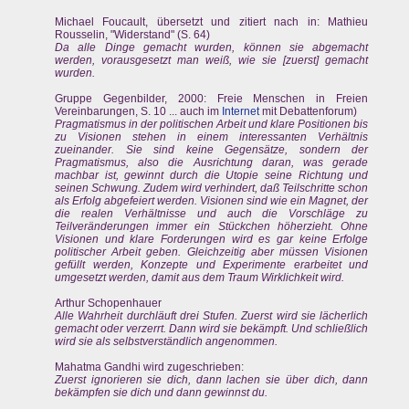
Michael Foucault, übersetzt und zitiert nach in: Mathieu
Rousselin, "Widerstand" (S. 64)
Da alle Dinge gemacht wurden, können sie abgemacht
werden, vorausgesetzt man weiß, wie sie [zuerst] gemacht
wurden.
Gruppe Gegenbilder, 2000: Freie Menschen in Freien
Vereinbarungen, S. 10 ... auch im
Internet
mit Debattenforum)
Pragmatismus in der politischen Arbeit und klare Positionen bis
zu Visionen stehen in einem interessanten Verhältnis
zueinander. Sie sind keine Gegensätze, sondern der
Pragmatismus, also die Ausrichtung daran, was gerade
machbar ist, gewinnt durch die Utopie seine Richtung und
seinen Schwung. Zudem wird verhindert, daß Teilschritte schon
als Erfolg abgefeiert werden. Visionen sind wie ein Magnet, der
die realen Verhältnisse und auch die Vorschläge zu
Teilveränderungen immer ein Stückchen höherzieht. Ohne
Visionen und klare Forderungen wird es gar keine Erfolge
politischer Arbeit geben. Gleichzeitig aber müssen Visionen
gefüllt werden, Konzepte und Experimente erarbeitet und
umgesetzt werden, damit aus dem Traum Wirklichkeit wird.
Arthur Schopenhauer
Alle Wahrheit durchläuft drei Stufen. Zuerst wird sie lächerlich
gemacht oder verzerrt. Dann wird sie bekämpft. Und schließlich
wird sie als selbstverständlich angenommen.
Mahatma Gandhi wird zugeschrieben:
Zuerst ignorieren sie dich, dann lachen sie über dich, dann
bekämpfen sie dich und dann gewinnst du.