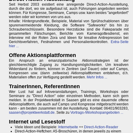
Seit Herbst 2003 existiert eine anregende Direct-Action-Ausstellung,
durch die dort, wo sie aufgebaut ist, auch Führungen angeboten werden
können. Für Kongresse, Seminare, Camps usw. kann beides "angefordert"
werden oder wir kommen von uns aus.
Inhalte: Hintergrundtexte, Beispiele, Material von Sprühschablonen über
spurenvermeidende Kleidung, die Software "Safeworks" bis hin zu
Schraubenschlüsseln. Besondere Herzstücke sind die Fakeparade mit
gesammelten Fälschungen, Berichte vom Kameragottesdienst, ein
Interview mit der Roten Zora und Ideen für kreative Antirepression bei
Gerichtsverfahren, Festnahmen und Personalienkontrollen.
Extra-Seite
hier ...
Offene Aktionsplattformen
Ein Anspruch an emanzipatorische Aktionsstrategien ist der
gleichberechtigte Zugang zu Handlungsmöglichkeiten. Um kreativen
Widerstand zu fördern, können in Zentren (auf Dauer) oder auf Camps,
Kongressen usw. (dann zeitweise) Aktionsplattformen entstehen, d.h.
Materialien offen zur Verfügung gestellt werden.
Mehr Infos ...
TrainerInnen, ReferentInnen
Wer Lust hat auf Infoveranstaltungen, Trainings, Workshops oder
Seminare zu "Direct Action" oder einzelnen Methoden, kann sich gern
melden. In der Projektwerkstatt in Saasen gibt es eine dauernde offene
Aktionsplattform, die auch auf Camps und Kongresse mitgebracht werden
kann - am besten zusammen mit der Ausstellung. Kontakt: 06401/903283,
saasen@projektwerkstatt.de
. Seite zu
Vortrags-/Workshopangeboten ...
Internet und Lesestoff
Viele Ideen und Beispiele:
Internetseite
++
Direct-Action-Reader
Direct-Action-Heftchen: A5-Broschüren, in denen jeweils zu einem