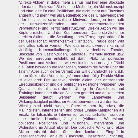
"Direkte Aktion" ist dabei mehr als nur mal hier eine Blockade
oder da ein Steinwurf. Sie ist eine Methode, ein Aktionskonzept
und eine Idee für eine Politikform, die nicht mehr nur Einzelnes
angreift und mehr will als Begleitfolklore des Unabwendbaren
oder höchstens schwächliche Miniveränderungen innerhalb
der umweltzerstörenden und menschenverachtenden
Verwertungs- und Herrschaftsstrukturen. Direkte Aktion will die
Köpfe erreichen. Und den Kopf benutzen. Das erste Ziel einer
direkten Aktion ist die Schaffung eines "Erregungskorridors" in
der Gesellschaft: Aufmerksamkeit, Irritation, Freude oder Wut
sind alles solche Formen. Wie das erreicht werden kann, ist
vielfältig: Kommunikationsguerilla, verdecktes Theater,
Blockade von Castor-Zügen, Sabotage, Internet-Hacken usw.
Wo die Erregung entsteht, ist dann Platz für politische
Positionen und Visionen - wie Aristoteles schon sagte: "Nicht
die Taten bewegen die Menschen, sondern die Worte über die
Taten." Aber auch deren Vermittlung will durchdacht sein, d.h.
Ideen für kreative Vermittlungsformen sind nötig. Direkte Aktion
ist alles drei: Die kreative, direkte Aktion, der entstehende
Erregungskorridor und die politischen Positionen/Visionen. Die
Qualität entsteht auch durch Übung: In Workshops und
Trainings kann über direkte Aktionen geredet und an konkreten
Beispielen geübt werden, wie Langeweile und
Wirkungslosigkeit politischer Arbeit überwunden werden kann.
Wichtig sind nicht wenige Checker*innen irgendwo, die
Mailinglisten, Internetseiten und große Einmal-Kampagnen als
Ersatz für tatsächliche Intervention aufrechterhalten, sondern
eine breite Handlungsfähigkeit (Aktionen, Widerstand,
politische Positionen und Visionen, Intervention und
Widerstand im Alltag) überall. Die politische Wirkung direkter
Aktion entsteht dabei über den konkreten Eingriff in
gesellschaftliche Abläufe (Blockade, Besetzung, Störung,