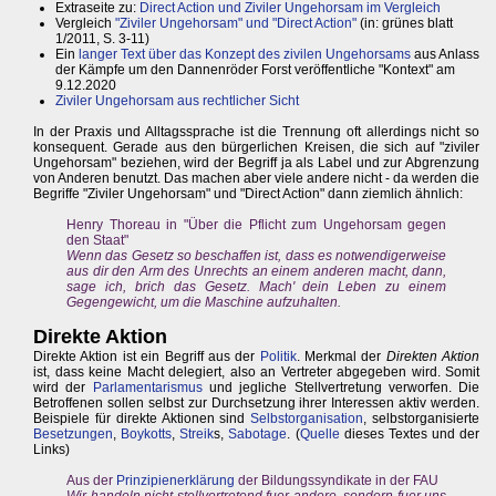
Extraseite zu:
Direct Action und Ziviler Ungehorsam im Vergleich
Vergleich
"Ziviler Ungehorsam" und "Direct Action"
(in: grünes blatt
1/2011, S. 3-11)
Ein
langer Text über das Konzept des zivilen Ungehorsams
aus Anlass
der Kämpfe um den Dannenröder Forst veröffentliche "Kontext" am
9.12.2020
Ziviler Ungehorsam aus rechtlicher Sicht
In der Praxis und Alltagssprache ist die Trennung oft allerdings nicht so
konsequent. Gerade aus den bürgerlichen Kreisen, die sich auf "ziviler
Ungehorsam" beziehen, wird der Begriff ja als Label und zur Abgrenzung
von Anderen benutzt. Das machen aber viele andere nicht - da werden die
Begriffe "Ziviler Ungehorsam" und "Direct Action" dann ziemlich ähnlich:
Henry Thoreau in "Über die Pflicht zum Ungehorsam gegen
den Staat"
Wenn das Gesetz so beschaffen ist, dass es notwendigerweise
aus dir den Arm des Unrechts an einem anderen macht, dann,
sage ich, brich das Gesetz. Mach' dein Leben zu einem
Gegengewicht, um die Maschine aufzuhalten.
Direkte Aktion
Direkte Aktion ist ein Begriff aus der
Politik
. Merkmal der
Direkten Aktion
ist, dass keine Macht delegiert, also an Vertreter abgegeben wird. Somit
wird der
Parlamentarismus
und jegliche Stellvertretung verworfen. Die
Betroffenen sollen selbst zur Durchsetzung ihrer Interessen aktiv werden.
Beispiele für direkte Aktionen sind
Selbstorganisation
, selbstorganisierte
Besetzungen
,
Boykotts
,
Streik
s,
Sabotage
. (
Quelle
dieses Textes und der
Links)
Aus der
Prinzipienerklärung
der Bildungssyndikate in der FAU
Wir handeln nicht stellvertretend fuer andere, sondern fuer uns