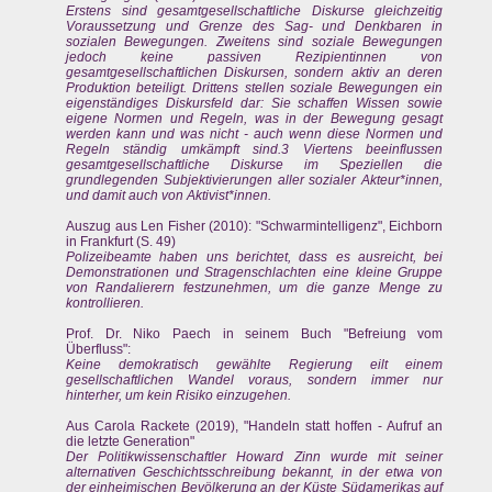
Erstens sind gesamtgesellschaftliche Diskurse gleichzeitig
Voraussetzung und Grenze des Sag- und Denkbaren in
sozialen Bewegungen. Zweitens sind soziale Bewegungen
jedoch keine passiven Rezipientinnen von
gesamtgesellschaftlichen Diskursen, sondern aktiv an deren
Produktion beteiligt. Drittens stellen soziale Bewegungen ein
eigenständiges Diskursfeld dar: Sie schaffen Wissen sowie
eigene Normen und Regeln, was in der Bewegung gesagt
werden kann und was nicht - auch wenn diese Normen und
Regeln ständig umkämpft sind.3 Viertens beeinflussen
gesamtgesellschaftliche Diskurse im Speziellen die
grundlegenden Subjektivierungen aller sozialer Akteur*innen,
und damit auch von Aktivist*innen.
Auszug aus Len Fisher (2010): "Schwarmintelligenz", Eichborn
in Frankfurt (S. 49)
Polizeibeamte haben uns berichtet, dass es ausreicht, bei
Demonstrationen und Stragenschlachten eine kleine Gruppe
von Randalierern festzunehmen, um die ganze Menge zu
kontrollieren.
Prof. Dr. Niko Paech in seinem Buch "Befreiung vom
Überfluss":
Keine demokratisch gewählte Regierung eilt einem
gesellschaftlichen Wandel voraus, sondern immer nur
hinterher, um kein Risiko einzugehen.
Aus Carola Rackete (2019), "Handeln statt hoffen - Aufruf an
die letzte Generation"
Der Politikwissenschaftler Howard Zinn wurde mit seiner
alternativen Geschichtsschreibung bekannt, in der etwa von
der einheimischen Bevölkerung an der Küste Südamerikas auf