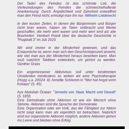
Der Tadel des Feindes ist das schönste Lob, die
Verleumdungen des Feindes die schmeichelhafteste
Anerkennung. Durch Ängstlichkeit und Zahmheit entwaffnet
man den Feind nicht, ermutigt man ihn nur.
Wilhelm Liebknecht
In den kurzen Zeiten, in denen die Bürgerinnen und Bürger
nicht brav waren, haben sie Taten vollbracht und Werke
geschaffen, die mehr wert waren und mehr wert sind als alle
Bravheiten.
Heribert Prantl über die deutsche Geschichte in
"Flugblatt 3" im Juli 2020
Wir sind immer in der Minderheit gewesen, und das
Erstaunliche ist, wenn man sich den Geschichtsprozeß ansieht,
wie viel man aus der Minderheit heraus bewirken kann. Man
muß natürlich Taktiken entwickeln, um gehört zu werden.
Günther Grass
Ein angemessener Aktivismus soll unter bestimmten
Umständen mindestens so wirken wir eine Psychotherapie
(Hogg u.a. 20024: 8).
Annette Schlemm in "Wer hat Angst vorm
Kollaps" (S. 45)
Aus Abdullah Öcalan: "
Jenseits von Staat, Macht und Gewalt
"
(S. 185f)
Eine Demokratie ohne Aktionen ist wie ein Mensch ohne
Stimme. Aktionen sind die Sprache der Demokratie.
Eine Organisation oder ein Volk, das die Fähigkeit zur Aktion
nicht zeigt kann man als eigentlich tot betrachten. Natürlich
sind nur organisierte Aktionen möglich, andere Aktionen gehen
ins Leere und bleiben ohne Erfolg.