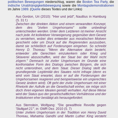
politischen Bewegungen
niederschlug, waren die
Boston Tea Party
, die
indische
Unabhängigkeitsbewegung
sowie die
Montagsdemonstrationen
im Jahre
1989
. (
Quelle
dieses Textes und der Links)
Aus Gordon, Uri (2010): "Hier und jetzt", Nautilus in Hamburg
(S. 31 f.)
Zwischen der direkten Aktion und einem verwandten Konzept,
dem des "zivilen Ungehorsams" sollte unbedingt
unterschieden werden. Unter dem Letzteren ist meiner Ansicht
nach jede Art kollektiver Verweigerung gegenüber dem Gesetz
zu verstehen, wobei dies entweder aus moralischen Motiven
geschieht oder um Druck auf die Regierenden auszuüben,
damit sie schließlich auf Forderungen eingehen. So schreibt
Henry D. Thoreau: "Wenn die Alternative darin besteht,
entweder alle Gerechten einzukerkern oder Krieg und
Sklaverei abzuschaffen, wird der Staat bei der Wahl nicht
zögern." Demnach ist ziviler Ungehorsam im Grunde eine
konfrontative Form des Dialogs zwischen Bürgern, die sich
nicht unterordnen, und dem Staat. Dieser Dialog stellt die
grundlegende Legitimität des Staates nicht infrage (denn es
wird vom Staat erwartet, dass er auf die Forderungen der
Ungehorsamen reagieren und beispielsweise ein ungerechtes
Gesetz ändern wird). Oft geht der zivile Ungehorsam mit einer
Rhetorik der Aufrufe an die Gesellschaft einher, sie möge sich
doch ihren eigenen Idealen gemäß verhalten. Auf diese Weise
wird der Status quo der gesellschaftlichen Verhältnisse und der
Institutionen eher bestätigt als herausgefordert.
Aus Sternstein, Wolfgang: "Die gewaltfreie Revolte gegen
'Stuttgart 21'", in: GWR Dez. 2010 (S. 7)
Unter zivilem Ungehorsam in der Tradition von Henry David
Thoreau, Mahatma Gandhi und Martin Luther King versteht