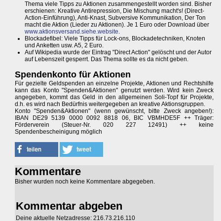
Thema viele Tipps zu Aktionen zusammengestellt worden sind. Bisher
erschienen: Kreative Antirepression, Die Mischung macht's! (Direct-
Action-Einführung), Anti-Knast, Subversive Kommunikation, Der Ton
macht die Aktion (Lieder zu Aktionen). Je 1 Euro oder Download über
www.aktionsversand.siehe.website
.
Blockadefibel: Viele Tipps für Lock-ons, Blockadetechniken, Knoten
und Anketten usw. A5, 2 Euro.
Auf Wikipedia wurde der Eintrag "Direct Action" gelöscht und der Autor
auf Lebenszeit gesperrt. Das Thema sollte es da nicht geben.
Spendenkonto für Aktionen
Für gezielte Geldspenden an einzelne Projekte, Aktionen und Rechtshilfe
kann das Konto "Spenden&Aktionen" genutzt werden. Wird kein Zweck
angegeben, kommt das Geld in den allgemeinen Soli-Topf für Projekte,
d.h. es wird nach Bedürfnis weitergegeben an kreative Aktionsgruppen.
Konto "Spenden&Aktionen" (wenn gewünscht, bitte Zweck angeben!):
IBAN DE29 5139 0000 0092 8818 06, BIC VBMHDE5F ++ Träger:
Förderverein (Steuer-Nr. 020 227 12491) ++ keine
Spendenbescheinigung möglich
Kommentare
Bisher wurden noch keine Kommentare abgegeben.
Kommentar abgeben
Deine aktuelle Netzadresse: 216.73.216.110