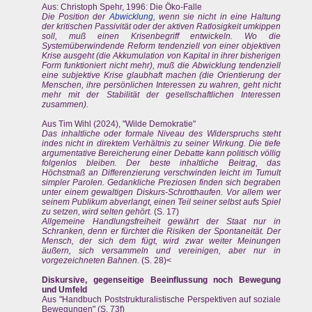
Aus: Christoph Spehr, 1996: Die Öko-Falle
Die Position der
Abwicklung
, wenn sie nicht in eine Haltung
der kritischen Passivität oder der aktiven Ratlosigkeit umkippen
soll, muß einen Krisenbegriff entwickeln. Wo die
Systemüberwindende Reform tendenziell von einer objektiven
Krise ausgeht (die Akkumulation von Kapital in ihrer bisherigen
Form funktioniert nicht mehr), muß die Abwicklung tendenziell
eine subjektive Krise glaubhaft machen (die Orientierung der
Menschen, ihre persönlichen Interessen zu wahren, geht nicht
mehr mit der Stabilität der gesellschaftlichen Interessen
zusammen).
Aus Tim Wihl (2024), "Wilde Demokratie"
Das inhaltliche oder formale Niveau des Widerspruchs steht
indes nicht in direktem Verhältnis zu seiner Wirkung. Die tiefe
argumentative Bereicherung einer Debatte kann politisch völlig
folgenlos bleiben. Der beste inhaltliche Beitrag, das
Höchstmaß an Differenzierung verschwinden leicht im Tumult
simpler Parolen. Gedankliche Preziosen finden sich begraben
unter einem gewaltigen Diskurs-Schrotthaufen. Vor allem wer
seinem Publikum abverlangt, einen Teil seiner selbst aufs Spiel
zu setzen, wird selten gehört.
(S. 17)
Allgemeine Handlungsfreiheit gewährt der Staat nur in
Schranken, denn er fürchtet die Risiken der Spontaneität. Der
Mensch, der sich dem fügt, wird zwar weiter Meinungen
äußern, sich versammeln und vereinigen, aber nur in
vorgezeichneten Bahnen.
(S. 28)<
Diskursive, gegenseitige Beeinflussung noch Bewegung
und Umfeld
Aus "Handbuch Poststrukturalistische Perspektiven auf soziale
Bewegungen" (S. 73f)