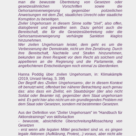
man die bewusste Übertretung von Gesetzen oder
gesetzesähnlichen Vorschriften sowie die
Gehorsamsverweigerung gegenüber polizeilichen
Anweisungen mit dem Ziel, staatliches Unrecht oder staatliche
Korruption zu beseitigen.
Ziviler Ungehorsam in diesem Sinne sollte "zivil", also offen,
dialogbereit und gewaltfrei sein. Dazu gehört auch die
Bereitschaft, die für die Gesetzesübertretung oder die
Gehorsamsverweigerung verhängte Sanktion klaglos
hinzunehmen.
Wer zivilen Ungehorsam leistet, dem geht es um die
Verbesserung der Demokratie, nicht um ihre Zerstörung. Durch
ihre Bereitschaft, Nachteile und Strafen hinzunehmen,
bekunden sie ihren Respekt vor dem Recht als solchem und
appellieren an die Regierung und die Parlamente, die
angefochtenen Entscheidungen noch einmal zu überdenken.
Hanna Poddig über zivilen Ungehorsam, in: Klimakämpfe
(2019, Unrast-Verlag, S. 39f)
Der Begriff des ›Zivilen Ungehorsams‹, der in diesem Kontext
oft benutzt wird, offenbart bei näherer Betrachtung auch genau
das: also dass ein Zivilist, ein Staatsbürger (der also nicht
Soldat oder Beamter ist), gegenüber dem Staat ungehorsam
wird. Es geht hier also nicht um ein grundlegendes Problem mit
dem Staat oder Gesetzen, sondern mit bestimmten Gesetzen.
Aus der Definition von "Ziviler Ungehorsam" im "Handbuch für
Aktionstrainings" von skills4action
- bewusste, absichtliche Überschreitung/Missachtung von
Gesetzen
- erst wenn alle legalen Mittel gescheitert sind vs. es gingen
legale Aktionen (Aufklärung, Protest,...) voraus, aber nicht alle