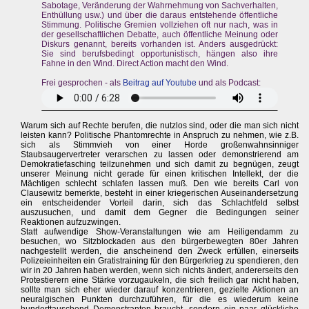
Sabotage, Veränderung der Wahrnehmung von Sachverhalten,
Enthüllung usw.) und über die daraus entstehende öffentliche
Stimmung. Politische Gremien vollziehen oft nur nach, was in
der gesellschaftlichen Debatte, auch öffentliche Meinung oder
Diskurs genannt, bereits vorhanden ist. Anders ausgedrückt:
Sie sind berufsbedingt opportunistisch, hängen also ihre
Fahne in den Wind. Direct Action macht den Wind.
Frei gesprochen - als
Beitrag auf Youtube
und als Podcast:
Warum sich auf Rechte berufen, die nutzlos sind, oder die man sich nicht
leisten kann? Politische Phantomrechte in Anspruch zu nehmen, wie z.B.
sich als Stimmvieh von einer Horde großenwahnsinniger
Staubsaugervertreter verarschen zu lassen oder demonstrierend am
Demokratiefasching teilzunehmen und sich damit zu begnügen, zeugt
unserer Meinung nicht gerade für einen kritischen Intellekt, der die
Mächtigen schlecht schlafen lassen muß. Den wie bereits Carl von
Clausewitz bemerkte, besteht in einer kriegerischen Auseinandersetzung
ein entscheidender Vorteil darin, sich das Schlachtfeld selbst
auszusuchen, und damit dem Gegner die Bedingungen seiner
Reaktionen aufzuzwingen.
Statt aufwendige Show-Veranstaltungen wie am Heiligendamm zu
besuchen, wo Sitzblockaden aus den bürgerbewegten 80er Jahren
nachgestellt werden, die anscheinend den Zweck erfüllen, einerseits
Polizeieinheiten ein Gratistraining für den Bürgerkrieg zu spendieren, den
wir in 20 Jahren haben werden, wenn sich nichts ändert, andererseits den
Protestierern eine Stärke vorzugaukeln, die sich freilich gar nicht haben,
sollte man sich eher wieder darauf konzentrieren, gezielte Aktionen an
neuralgischen Punkten durchzuführen, für die es wiederum keine
hunderttauschend Demonstranten braucht, sondern ein paar glückliche