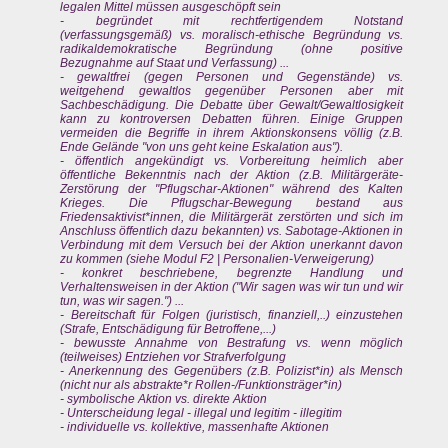
legalen Mittel müssen ausgeschöpft sein
- begründet mit rechtfertigendem Notstand
(verfassungsgemäß) vs. moralisch-ethische Begründung vs.
radikaldemokratische Begründung (ohne positive
Bezugnahme auf Staat und Verfassung) ...
- gewaltfrei (gegen Personen und Gegenstände) vs.
weitgehend gewaltlos gegenüber Personen aber mit
Sachbeschädigung. Die Debatte über Gewalt/Gewaltlosigkeit
kann zu kontroversen Debatten führen. Einige Gruppen
vermeiden die Begriffe in ihrem Aktionskonsens völlig (z.B.
Ende Gelände "von uns geht keine Eskalation aus").
- öffentlich angekündigt vs. Vorbereitung heimlich aber
öffentliche Bekenntnis nach der Aktion (z.B. Militärgeräte-
Zerstörung der "Pflugschar-Aktionen" während des Kalten
Krieges. Die Pflugschar-Bewegung bestand aus
Friedensaktivist*innen, die Militärgerät zerstörten und sich im
Anschluss öffentlich dazu bekannten) vs. Sabotage-Aktionen in
Verbindung mit dem Versuch bei der Aktion unerkannt davon
zu kommen (siehe Modul F2 | Personalien-Verweigerung)
- konkret beschriebene, begrenzte Handlung und
Verhaltensweisen in der Aktion ("Wir sagen was wir tun und wir
tun, was wir sagen.") ...
- Bereitschaft für Folgen (juristisch, finanziell,..) einzustehen
(Strafe, Entschädigung für Betroffene,...)
- bewusste Annahme von Bestrafung vs. wenn möglich
(teilweises) Entziehen vor Strafverfolgung
- Anerkennung des Gegenübers (z.B. Polizist*in) als Mensch
(nicht nur als abstrakte*r Rollen-/Funktionsträger*in)
- symbolische Aktion vs. direkte Aktion
- Unterscheidung legal - illegal und legitim - illegitim
- individuelle vs. kollektive, massenhafte Aktionen