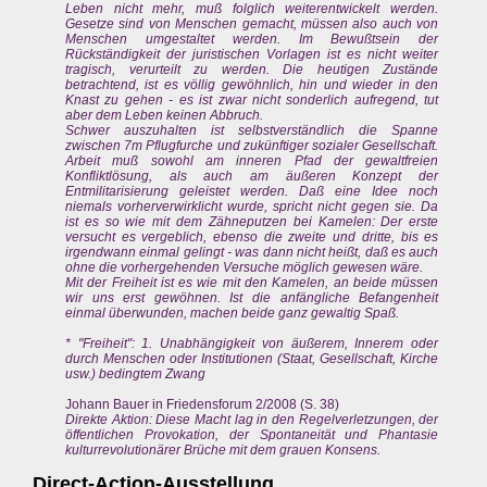
Leben nicht mehr, muß folglich weiterentwickelt werden.
Gesetze sind von Menschen gemacht, müssen also auch von
Menschen umgestaltet werden. Im Bewußtsein der
Rückständigkeit der juristischen Vorlagen ist es nicht weiter
tragisch, verurteilt zu werden. Die heutigen Zustände
betrachtend, ist es völlig gewöhnlich, hin und wieder in den
Knast zu gehen - es ist zwar nicht sonderlich aufregend, tut
aber dem Leben keinen Abbruch.
Schwer auszuhalten ist selbstverständlich die Spanne
zwischen 7m Pflugfurche und zukünftiger sozialer Gesellschaft.
Arbeit muß sowohl am inneren Pfad der gewaltfreien
Konfliktlösung, als auch am äußeren Konzept der
Entmilitarisierung geleistet werden. Daß eine Idee noch
niemals vorherverwirklicht wurde, spricht nicht gegen sie. Da
ist es so wie mit dem Zähneputzen bei Kamelen: Der erste
versucht es vergeblich, ebenso die zweite und dritte, bis es
irgendwann einmal gelingt - was dann nicht heißt, daß es auch
ohne die vorhergehenden Versuche möglich gewesen wäre.
Mit der Freiheit ist es wie mit den Kamelen, an beide müssen
wir uns erst gewöhnen. Ist die anfängliche Befangenheit
einmal überwunden, machen beide ganz gewaltig Spaß.
* "Freiheit": 1. Unabhängigkeit von äußerem, Innerem oder
durch Menschen oder Institutionen (Staat, Gesellschaft, Kirche
usw.) bedingtem Zwang
Johann Bauer in Friedensforum 2/2008 (S. 38)
Direkte Aktion: Diese Macht lag in den Regelverletzungen, der
öffentlichen Provokation, der Spontaneität und Phantasie
kulturrevolutionärer Brüche mit dem grauen Konsens.
Direct-Action-Ausstellung