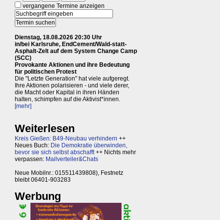
vergangene Termine anzeigen
Dienstag, 18.08.2026 20:30 Uhr
in/bei Karlsruhe, EndCement/Wald-statt-
Asphalt-Zelt auf dem System Change Camp
(SCC)
Provokante Aktionen und ihre Bedeutung
für politischen Protest
Die "Letzte Generation" hat viele aufgeregt.
Ihre Aktionen polarisieren - und viele derer,
die Macht oder Kapital in ihren Händen
halten, schimpfen auf die Aktivist*innen.
[mehr]
Weiterlesen
Kreis Gießen: B49-Neubau verhindern
++
Neues Buch:
Die Demokratie überwinden,
bevor sie sich selbst abschafft
++ Nichts mehr
verpassen:
Mailverteiler&Chats
Neue Mobilnr.: 015511439808), Festnetz
bleibt 06401-903283
Werbung