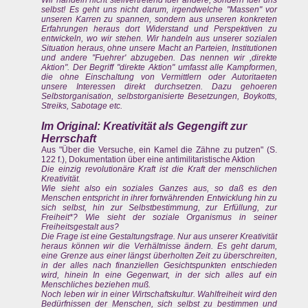
selbst! Es geht uns nicht darum, irgendwelche "Massen" vor
unseren Karren zu spannen, sondern aus unseren konkreten
Erfahrungen heraus dort Widerstand und Perspektiven zu
entwickeln, wo wir stehen. Wir handeln aus unserer sozialen
Situation heraus, ohne unsere Macht an Parteien, Institutionen
und andere "Fuehrer' abzugeben. Das nennen wir ,direkte
Aktion". Der Begriff "direkte Aktion" umfasst alle Kampformen,
die ohne Einschaltung von Vermittlern oder Autoritaeten
unsere Interessen direkt durchsetzen. Dazu gehoeren
Selbstorganisation, selbstorganisierte Besetzungen, Boykotts,
Streiks, Sabotage etc.
Im Original: Kreativität als Gegengift zur
Herrschaft
Aus "Über die Versuche, ein Kamel die Zähne zu putzen" (S.
122 f.), Dokumentation über eine antimilitaristische Aktion
Die einzig revolutionäre Kraft ist die Kraft der menschlichen
Kreativität.
Wie sieht also ein soziales Ganzes aus, so daß es den
Menschen entspricht in ihrer fortwährenden Entwicklung hin zu
sich selbst, hin zur Selbstbestimmung, zur Erfüllung, zur
Freiheit*? Wie sieht der soziale Organismus in seiner
Freiheitsgestalt aus?
Die Frage ist eine Gestaltungsfrage. Nur aus unserer Kreativität
heraus können wir die Verhältnisse ändern. Es geht darum,
eine Grenze aus einer längst überholten Zeit zu überschreiten,
in der alles nach finanziellen Gesichtspunkten entschieden
wird, hinein In eine Gegenwart, in der sich alles auf ein
Menschliches beziehen muß.
Noch leben wir in einer WirtschaftskuItur. Wahlfreiheit wird den
Bedürfnissen der Menschen, sich selbst zu bestimmen und