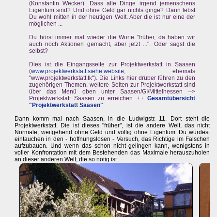
(Konstantin Wecker). Dass alle Dinge irgend jemenschens
Eigentum sind? Und ohne Geld gar nichts ginge? Dann lebst
Du wohl mitten in der heutigen Welt. Aber die ist nur eine der
möglichen ...
Du hörst immer mal wieder die Worte "früher, da haben wir
auch noch Aktionen gemacht, aber jetzt ...". Oder sagst die
selbst?
Dies ist die Eingangsseite zur Projektwerkstatt in Saasen
(
www.projektwerkstatt.siehe.website
, ehemals
"www.projektwerkstatt.tk"). Die Links hier drüber führen zu den
zugehörigen Themen, weitere Seiten zur Projektwerkstatt sind
über das Menü oben unter Saasen/GI/Mittelhessen -->
Projektwerkstatt Saasen zu erreichen. ++
Gesamtübersicht
"Projektwerkstatt Saasen"
Dann komm mal nach Saasen, in die Ludwigstr. 11. Dort steht die
Projektwerkstatt. Die ist dieses "früher", ist die andere Welt, das nicht
Normale, weitgehend ohne Geld und völlig ohne Eigentum. Du würdest
eintauchen in den - hoffnungslosen - Versuch, das Richtige im Falschen
aufzubauen. Und wenn das schon nicht gelingen kann, wenigstens in
voller Konfrontation mit dem Bestehenden das Maximale herauszuholen
an dieser anderen Welt, die so nötig ist.