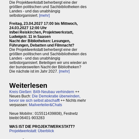
Die Projektwerkstatt beherbergt eine der
größten politischen und Sachbibliotheken des
Landes - und das unabhängig
selbstorganisiert.
[mehr]
Freitag, 23.04.2027 17:00 bis Mittwoch,
24.03.2027 12:00 Uhr
in/bei Reiskirchen, Projektwerkstatt,
Ludwigstr. 11 in Saasen
Nacht der Bibliotheken: Lesungen,
Führungen, Debatten und Filmnacht?
Die Projektwerkstatt beherbergt eine der
größten politischen und Sachbibliotheken des
Landes - und das unabhängig
selbstorganisiert. Beteiligen wir uns wieder an
der bundesweiten Nacht der Bibliotheken?
Die nächste ist im Jahr 2027.
[mehr]
Weiterlesen
Kreis Gießen: B49-Neubau verhindern
++
Neues Buch:
Die Demokratie überwinden,
bevor sie sich selbst abschafft
++ Nichts mehr
verpassen:
Mailverteiler&Chats
Neue Mobilnr.: 015511439808), Festnetz
bleibt 06401-903283
WAS IST DIE PROJEKTWERKSTATT?
Projektwerkstatt: Überblick