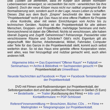
usw. (Sollten Sie bemerken, dass ihr Körper sich diesen 'normalen'
Lebensweisen verweigert, so verzweifeln Sie nicht - verwirklichen Sie Ihre
Gaben!). Doch der neue Körper muss nicht nur radikal ungeeignet für die
Normalisierung sein, sondern auch in der Lage, neues Leben zu schaffen.
Dieses Zitat aus dem Buch „Empire“ beschreibt die Idee hinter der
"Projektwerkstatt" recht gut: Das Haus ist eine offene Plattform für Projekte
- ohne Kontrolle, aber mit vielen Einrichtungen vom Archiv bis zu
technischen Geräten. Nutzbar ist die Projektwerkstatt für alle aktiven
Menschen, Gruppen- und Projekttreffen, mehrtägige Seminare und mehr.
Kennzeichnend ist dabei die Offenheit. Nichts ist verschlossen, alle haben
überall Zugang und Zugriff. Geheimnisse? Fehlanzeige. Passwörter oder
verschlossene Räume und Schränke? Gibt’s nicht. Eigentum gilt als
abgeschafft. Wer Bücher, Arbeitsmaterial, Möbel, Fahrräder, Computer
oder Teile für das Ganze in die Projektwerkstatt stellt, kommt auch selbst
weiterhin dran. So ist das Haus eine gelebte offene Kooperation vieler,
weil alles, was hier hinzugefügt und nutzbar gemacht wird, auch allen
anderen hilft.
Allgemeine Infos
++
Das Experiment "Offener Raum"
++
Faltplatt
++
Seminarhaus
++
Archiv & Bibliothek
++
Sachspenden gesucht
++ Die
Projektwerkstatt als
Umwelthaus
Neueste Nachrichten auf Facebook
++
Flyer
++
Facebook-Terminkalender
der Projektwerkstatt
DVD mit Filmen und Radiosendungen zur Projektwerkstatt, der
Selbstorganisation dort und den politischen Prozessen in Gießen (5 Euro)
++
Bestellseite ...
++
Trailer
(Kurzfassung des Films) ++
Info- und
Kontaktformulare
++
PGP-Schlüssel
Referent*innenvermittlung
++
Broschüren, Bücher, CDs ...
++
Filme
++
Mailinglisten
++
Telegramgruppe zur Projektwerkstatt
.