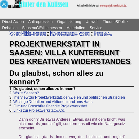
Direct-Action
Antirepression
Organisierung
Umwelt
Theorie&Politik
Debatten
Saasen/GI/Mittelhessen
Materialien
Service
Saasen/GI/Mittelhessen
»
Projektwerkstatt Saasen
»
Überblick
Saasen/GI/Mittelhessen
»
Projektwerkstatt Saasen
»
Hauptseiten
PROJEKTWERKSTATT IN
SAASEN: VILLA KUNTERBUNT
DES KREATIVEN WIDERSTANDES
Du glaubst, schon alles zu
kennen?
1.
Du glaubst, schon alles zu kennen?
2.
Wo ist Saasen?
3.
Interview zur Projektwerkstatt, den Zielen und politischen Strategien
4.
Wichtige Debatten und Aktionen rund ums Haus
5.
Film und Broschüre über die Projektwerkstatt
6.
Links zur Projektwerkstatt & Co.
Dann gönn' Dir etwas Anderes. Etwas, das mit dem bricht, was
nicht nur als „normal“ gilt, sondern uns oft wie ein Naturgesetz
erscheint.
Du glaubst, „da ist immer wer, der bestimmt und regiert“