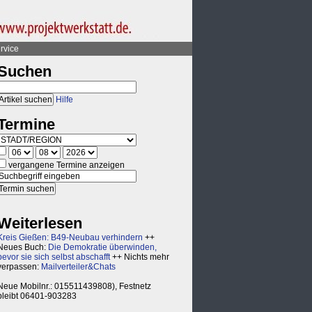
rvice
Suchen
Hilfe
Termine
vergangene Termine anzeigen
Weiterlesen
Kreis Gießen: B49-Neubau verhindern
++
Neues Buch:
Die Demokratie überwinden,
bevor sie sich selbst abschafft
++ Nichts mehr
verpassen:
Mailverteiler&Chats
Neue Mobilnr.: 015511439808), Festnetz
bleibt 06401-903283