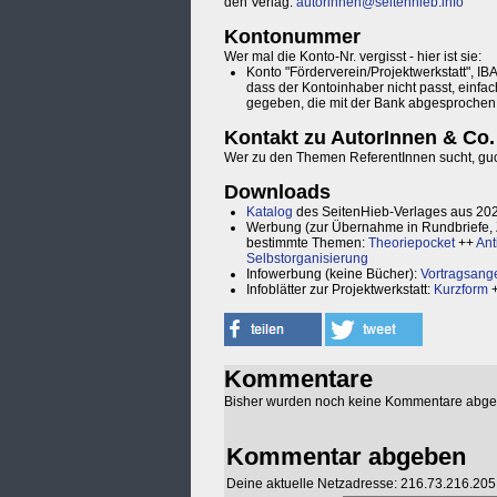
den Verlag:
autorinnen@seitenhieb.info
Kontonummer
Wer mal die Konto-Nr. vergisst - hier ist sie:
Konto "Förderverein/Projektwerkstatt",
dass der Kontoinhaber nicht passt, einfa
gegeben, die mit der Bank abgesprochen 
Kontakt zu AutorInnen & Co.
Wer zu den Themen ReferentInnen sucht, gu
Downloads
Katalog
des SeitenHieb-Verlages aus 20
Werbung (zur Übernahme in Rundbriefe, 
bestimmte Themen:
Theoriepocket
++
Ant
Selbstorganisierung
Infowerbung (keine Bücher):
Vortragsang
Infoblätter zur Projektwerkstatt:
Kurzform
Kommentare
Bisher wurden noch keine Kommentare abg
Kommentar abgeben
Deine aktuelle Netzadresse: 216.73.216.205