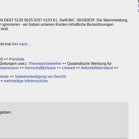
 IBAN DE67 5135 0025 0257 0153 61, Swift-BIC: SKGIDE5F. Die Warnmeldung,
ch ignorieren - wir haben unseren Konten inhaltliche Bezeichnungen
sind.
ckt mal
hier nach ...
20 ++
Preisliste
Zeitungen usw.):
Theoriepocketreihe
++ Quadratische Werbung für
irepression
++
Herrschaft&Utopie
++
Umwelt
++
Aktion&Widerstand
++
ebote
++
Selbstverteidigung vor Gericht
++
mehrseitige Infobroschüre
egeben.