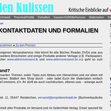
Umwelt
Theorie&Politik
Debatten
Saasen/GI/Mittelhessen
Materialien
Se
len
KONTAKTDATEN UND FORMALIEN
usnahmen
●
Zu den Preisen
n eigenen Versandservice. Hier könnt Ihr alle Bücher, Reader, DVDs usw. aus
weitere Broschüren und einige Produkte anderer Verlage (z.B. Packpapier).
rüher
www.aktionsversand.tk
und
www.aktionsversand.de.vu
) geht es zum
sand?
risanten Themen, voller Tipps zum Abbau von Hierarchien und vor allem mit
onen. Blättert den Shop durch - oder ladet Euch die Materialien einfach
veCommons, d.h. Ihr dürft sie auch nachdrucken, zitieren usw. - solange auch
str. 11, 35447 Reiskirchen,
versand@projektwerkstatt.de
(Buchverkaufecke
rheit aller Produkte im Versand und im SeitenHieb-Verlag. Email speziell für