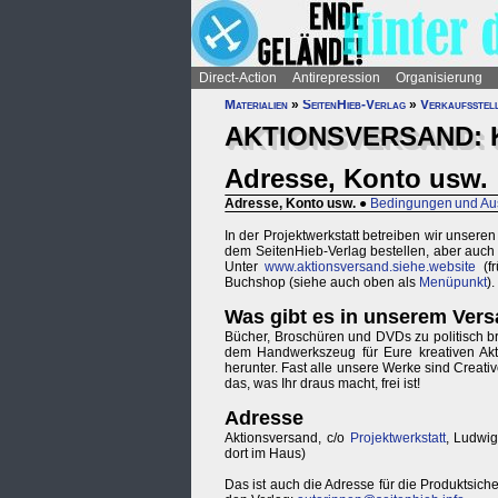
Direct-Action
Antirepression
Organisierung
Materialien
»
SeitenHieb-Verlag
»
Verkaufsstel
AKTIONSVERSAND: 
Adresse, Konto usw.
Adresse, Konto usw.
●
Bedingungen und A
In der Projektwerkstatt betreiben wir unsere
dem SeitenHieb-Verlag bestellen, aber auch 
Unter
www.aktionsversand.siehe.website
(f
Buchshop (siehe auch oben als
Menüpunkt
).
Was gibt es in unserem Ver
Bücher, Broschüren und DVDs zu politisch b
dem Handwerkszeug für Eure kreativen Akti
herunter. Fast alle unsere Werke sind Creati
das, was Ihr draus macht, frei ist!
Adresse
Aktionsversand, c/o
Projektwerkstatt
, Ludwig
dort im Haus)
Das ist auch die Adresse für die Produktsiche