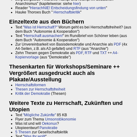
Anarchismus" (kapitelweise: siehe
hier
)
Reader "
HierachNIE! Entscheidungsfindung von unten
"
Hauke Thoroes Buch "
Herrschaftskritik
"
Einzeltexte aus den Büchern
Text
"Was ist Herrschaft?"
Worum geht es bei Herrschaftsfreiheit? (aus
dem Buch "Autonomie & Kooperation")
Text "
Herrschaft ausmachen!
" im Rundbrief von Schöner leben (aus
dem Buch "Autonomie & Kooperation")
Zur Unvereinbarkeit von Basisdemokratie und Anarchie als
PDF
(4x
A4-Seiten, z.B. als A3 gefaltet) und
RTF
(aus "Anarchie")
Zehn Thesen gegen Demokratie als
PDF
,
RTF
und
TXT
++
A4-
Kopiervorlage
(aus "Demokratie")
Thesenkarten für Workshops/Seminare ++
Vergrößert ausgedruckt auch als
Plakate/Ausstellung
Herrschaftsformen
Thesen zur Herrschaftsfreiheit
Kritik der Demokratie
(Thesen)
Weitere Texte zu Herrschaft, Zukünften und
Utopien
Text
"Mögliche Zukünfte"
85 KB
Flyer zum Thema
Umsonstökonomie
Was ist und will
Oekonux
?
Utopieentwurf
Panokratie
5 Thesen
zur Gesellschaftskritik
Text "
Was Ihr wollt
"