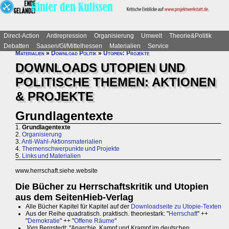
Direct-Action
Antirepression
Organisierung
Umwelt
Theorie&Politik
Debatten
Saasen/GI/Mittelhessen
Materialien
Service
Materialien
»
Download Politik
»
Utopien: Projekte
DOWNLOADS UTOPIEN UND
POLITISCHE THEMEN: AKTIONEN
& PROJEKTE
Grundlagentexte
1.
Grundlagentexte
2.
Organisierung
3.
Anti-Wahl-Aktionsmaterialien
4.
Themenschwerpunkte und Projekte
5.
Links und Materialien
www.herrschaft.siehe.website
Die Bücher zu Herrschaftskritik und Utopien
aus dem SeitenHieb-Verlag
Alle Bücher Kapitel für Kapitel auf der
Downloadseite zu Utopie-Texten
Aus der Reihe quadratisch. praktisch. theoriestark: "
Herrschaft
" ++
"
Demokratie
" ++ "
Offene Räume
"
Jörg Bergstedt: "Anarchie. Kampf und Krampf im deutschen