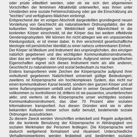
oder prüde etikettiert werden, oder ob sie sich den allgemeinen
Vorschriften der femininen Attraktivität unterwerfen, was ihnen unter
Umständen eine soziale Fehleinschätzung oder gar die Einschätzung als
"leichtes" und verfügbares Mädchen einbringt.
Entsprechend der im vorigen Abschnitt dargestellten grundlegend neuen
Vorstellung von Geschlecht als naturalisiertem Ordnungsfaktor, der die
kulturellen Vorstellungen von Weiblichkeit und Männlichkeit in die
konkreten Körper einschreibt, ist der Körper das bei weitem effektivste
Gendersignalsystem. Wir können ihn nicht ablegen wie ein unpassendes
Kleidungsstück, er ist immer dabei. In ihm verschmilzt gesellschaftliche
Ideologie mit persönlicher Identität zu einer nahezu untrennbaren Einheit.
Der Körper ist Medium und Instrument des ursprünglichsten, des einzigen
natürlich gegebenen und des wichtigsten Kommunikationsinstruments,
über das wir verfügen - der Körpersprache. Aufgrund seiner spezifischen
Eigenschaften eignet sich dieses Instrument mehr als alle anderen,
Geschlecht zu naturalisieren und sozial bedeutsam zu machen.
Erstens transportieren viele Zeichen der Körpersprache aufgrund ihrer
vorkulturell gegebenen Natürlichkeit universell gültige Bedeutungen;
zweitens ist Körpersprache ein hochkomplexes System, das nicht nur
einen kommunikativen Kanal besetzt, sondern den ganzen Körper und all
seine Äußerungsweisen umfaßt und daher in seiner Gesamtheit schwer
vollkommen zu kontrollieren ist; drittens ist sie pausenlos, ununterbrochen
aktiv; und viertens ist die Körpersprache unser wichtigstes soziales
Kommunikationsinstrument, das über 70 Prozent aller sozialen
Informationen transportiert. Aus diesen Gründen wird sie in allen
bekannten Kulturen immer schon dafür benutzt, bestehende soziale
Ordnungen auszudrücken.
Zu diesem Zweck werden Vorschriften entwickelt und Regeln aufgestellt,
die die konkrete Benutzung der Körpersprache in Abhängigkeit von
sozialen Merkmalen der Personen festlegen. Die Körpersprache wird
dadurch weitgehend formalisiert und ritualisiert. Unterschiedliche
Verhaltensrepertoires werden festgelegt und bestimmten sozialen