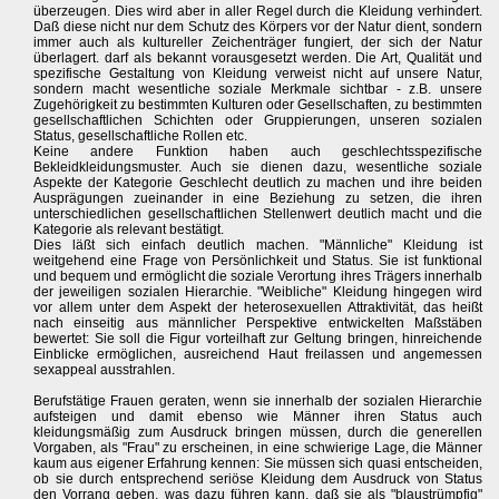
überzeugen. Dies wird aber in aller Regel durch die Kleidung verhindert.
Daß diese nicht nur dem Schutz des Körpers vor der Natur dient, sondern
immer auch als kultureller Zeichenträger fungiert, der sich der Natur
überlagert. darf als bekannt vorausgesetzt werden. Die Art, Qualität und
spezifische Gestaltung von Kleidung verweist nicht auf unsere Natur,
sondern macht wesentliche soziale Merkmale sichtbar - z.B. unsere
Zugehörigkeit zu bestimmten Kulturen oder Gesellschaften, zu bestimmten
gesellschaftlichen Schichten oder Gruppierungen, unseren sozialen
Status, gesellschaftliche Rollen etc.
Keine andere Funktion haben auch geschlechtsspezifische
Bekleidkleidungsmuster. Auch sie dienen dazu, wesentliche soziale
Aspekte der Kategorie Geschlecht deutlich zu machen und ihre beiden
Ausprägungen zueinander in eine Beziehung zu setzen, die ihren
unterschiedlichen gesellschaftlichen Stellenwert deutlich macht und die
Kategorie als relevant bestätigt.
Dies läßt sich einfach deutlich machen. "Männliche" Kleidung ist
weitgehend eine Frage von Persönlichkeit und Status. Sie ist funktional
und bequem und ermöglicht die soziale Verortung ihres Trägers innerhalb
der jeweiligen sozialen Hierarchie. "Weibliche" Kleidung hingegen wird
vor allem unter dem Aspekt der heterosexuellen Attraktivität, das heißt
nach einseitig aus männlicher Perspektive entwickelten Maßstäben
bewertet: Sie soll die Figur vorteilhaft zur Geltung bringen, hinreichende
Einblicke ermöglichen, ausreichend Haut freilassen und angemessen
sexappeal ausstrahlen.
Berufstätige Frauen geraten, wenn sie innerhalb der sozialen Hierarchie
aufsteigen und damit ebenso wie Männer ihren Status auch
kleidungsmäßig zum Ausdruck bringen müssen, durch die generellen
Vorgaben, als "Frau" zu erscheinen, in eine schwierige Lage, die Männer
kaum aus eigener Erfahrung kennen: Sie müssen sich quasi entscheiden,
ob sie durch entsprechend seriöse Kleidung dem Ausdruck von Status
den Vorrang geben, was dazu führen kann, daß sie als "blaustrümpfig"