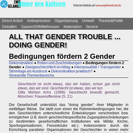
Direct-Action
Antirepression
Organisierung
Umwelt
Theorie&Politik
Debatten
Saasen/GI/Mittelhessen
Materialien
Service
ALL THAT GENDER TROUBLE ...
DOING GENDER!
Bedingungen fördern 2 Gender
Dekonstruktion
●
Rollen und Zuschreibungen
●
Bedingungen fördern 2
Gender
●
Zweigeschlechtlich im Alltag
●
Intersexualität + Transgender
●
Stimmlage als Ausdruck
●
Dekonstruktion praktisch?
●
Verwandte Themenbereiche
Geschlecht ist nicht etwas, das wir haben, schon gar nicht
etwas, das wir sind. Geschlecht ist etwas, das wir tun.
Gitta Mühlen Achs (1998): Geschlecht bewußt gemacht.
München: Frauenoffensive (S. 21)
Die Gesellschaft unterstützt das "doing gender" ihrer Mitglieder in
vielfältiger Weise. Sie stellt zum einen die Rahmenbedingungen her, die
den Geschlechtern unterschiedliche Entwicklungen vorschreiben bzw.
ermöglichen (z.B. durch geschlechtsspezifische Zugangsbeschränkungen
zu bestimmten gesellschaftlichen Institutionen wie Militär, Kirche,
Sportorganisationen, Freizeitclubs etc.). Insbesondere durch die
Einrichtung paralleler Organisationen der Geschlechter in vielen mehr