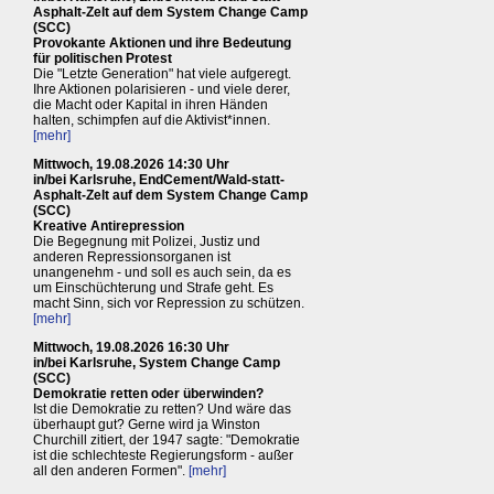
Asphalt-Zelt auf dem System Change Camp
(SCC)
Provokante Aktionen und ihre Bedeutung
für politischen Protest
Die "Letzte Generation" hat viele aufgeregt.
Ihre Aktionen polarisieren - und viele derer,
die Macht oder Kapital in ihren Händen
halten, schimpfen auf die Aktivist*innen.
[mehr]
Mittwoch, 19.08.2026 14:30 Uhr
in/bei Karlsruhe, EndCement/Wald-statt-
Asphalt-Zelt auf dem System Change Camp
(SCC)
Kreative Antirepression
Die Begegnung mit Polizei, Justiz und
anderen Repressionsorganen ist
unangenehm - und soll es auch sein, da es
um Einschüchterung und Strafe geht. Es
macht Sinn, sich vor Repression zu schützen.
[mehr]
Mittwoch, 19.08.2026 16:30 Uhr
in/bei Karlsruhe, System Change Camp
(SCC)
Demokratie retten oder überwinden?
Ist die Demokratie zu retten? Und wäre das
überhaupt gut? Gerne wird ja Winston
Churchill zitiert, der 1947 sagte: "Demokratie
ist die schlechteste Regierungsform - außer
all den anderen Formen".
[mehr]