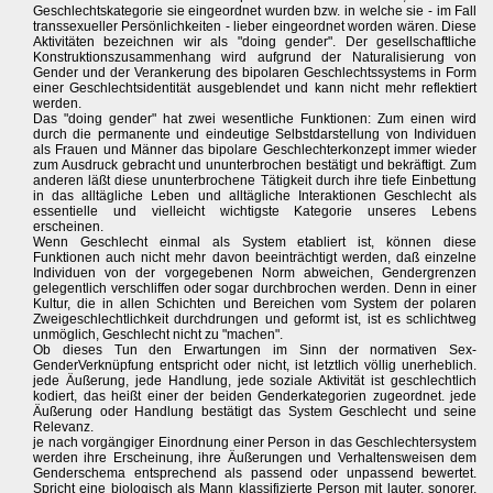
Geschlechtskategorie sie eingeordnet wurden bzw. in welche sie - im Fall
transsexueller Persönlichkeiten - lieber eingeordnet worden wären. Diese
Aktivitäten bezeichnen wir als "doing gender". Der gesellschaftliche
Konstruktionszusammenhang wird aufgrund der Naturalisierung von
Gender und der Verankerung des bipolaren Geschlechtssystems in Form
einer Geschlechtsidentität ausgeblendet und kann nicht mehr reflektiert
werden.
Das "doing gender" hat zwei wesentliche Funktionen: Zum einen wird
durch die permanente und eindeutige Selbstdarstellung von Individuen
als Frauen und Männer das bipolare Geschlechterkonzept immer wieder
zum Ausdruck gebracht und ununterbrochen bestätigt und bekräftigt. Zum
anderen läßt diese ununterbrochene Tätigkeit durch ihre tiefe Einbettung
in das alltägliche Leben und alltägliche Interaktionen Geschlecht als
essentielle und vielleicht wichtigste Kategorie unseres Lebens
erscheinen.
Wenn Geschlecht einmal als System etabliert ist, können diese
Funktionen auch nicht mehr davon beeinträchtigt werden, daß einzelne
Individuen von der vorgegebenen Norm abweichen, Gendergrenzen
gelegentlich verschliffen oder sogar durchbrochen werden. Denn in einer
Kultur, die in allen Schichten und Bereichen vom System der polaren
Zweigeschlechtlichkeit durchdrungen und geformt ist, ist es schlichtweg
unmöglich, Geschlecht nicht zu "machen".
Ob dieses Tun den Erwartungen im Sinn der normativen Sex-
GenderVerknüpfung entspricht oder nicht, ist letztlich völlig unerheblich.
jede Äußerung, jede Handlung, jede soziale Aktivität ist geschlechtlich
kodiert, das heißt einer der beiden Genderkategorien zugeordnet. jede
Äußerung oder Handlung bestätigt das System Geschlecht und seine
Relevanz.
je nach vorgängiger Einordnung einer Person in das Geschlechtersystem
werden ihre Erscheinung, ihre Äußerungen und Verhaltensweisen dem
Genderschema entsprechend als passend oder unpassend bewertet.
Spricht eine biologisch als Mann klassifizierte Person mit lauter, sonorer,