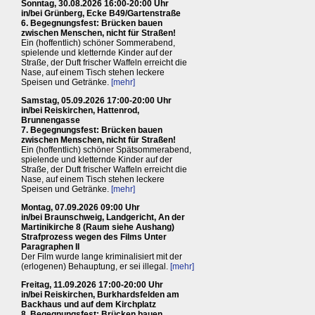
Sonntag, 30.08.2026 16:00-20:00 Uhr
in/bei Grünberg, Ecke B49/Gartenstraße
6. Begegnungsfest: Brücken bauen
zwischen Menschen, nicht für Straßen!
Ein (hoffentlich) schöner Sommerabend,
spielende und kletternde Kinder auf der
Straße, der Duft frischer Waffeln erreicht die
Nase, auf einem Tisch stehen leckere
Speisen und Getränke.
[mehr]
Samstag, 05.09.2026 17:00-20:00 Uhr
in/bei Reiskirchen, Hattenrod,
Brunnengasse
7. Begegnungsfest: Brücken bauen
zwischen Menschen, nicht für Straßen!
Ein (hoffentlich) schöner Spätsommerabend,
spielende und kletternde Kinder auf der
Straße, der Duft frischer Waffeln erreicht die
Nase, auf einem Tisch stehen leckere
Speisen und Getränke.
[mehr]
Montag, 07.09.2026 09:00 Uhr
in/bei Braunschweig, Landgericht, An der
Martinikirche 8 (Raum siehe Aushang)
Strafprozess wegen des Films Unter
Paragraphen II
Der Film wurde lange kriminalisiert mit der
(erlogenen) Behauptung, er sei illegal.
[mehr]
Freitag, 11.09.2026 17:00-20:00 Uhr
in/bei Reiskirchen, Burkhardsfelden am
Backhaus und auf dem Kirchplatz
8. Begegnungsfest: Brücken bauen