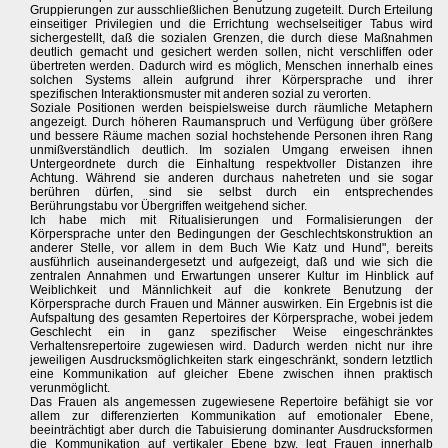
Gruppierungen zur ausschließlichen Benutzung zugeteilt. Durch Erteilung
einseitiger Privilegien und die Errichtung wechselseitiger Tabus wird
sichergestellt, daß die sozialen Grenzen, die durch diese Maßnahmen
deutlich gemacht und gesichert werden sollen, nicht verschliffen oder
übertreten werden. Dadurch wird es möglich, Menschen innerhalb eines
solchen Systems allein aufgrund ihrer Körpersprache und ihrer
spezifischen Interaktionsmuster mit anderen sozial zu verorten.
Soziale Positionen werden beispielsweise durch räumliche Metaphern
angezeigt. Durch höheren Raumanspruch und Verfügung über größere
und bessere Räume machen sozial hochstehende Personen ihren Rang
unmißverständlich deutlich. Im sozialen Umgang erweisen ihnen
Untergeordnete durch die Einhaltung respektvoller Distanzen ihre
Achtung. Während sie anderen durchaus nahetreten und sie sogar
berühren dürfen, sind sie selbst durch ein entsprechendes
Berührungstabu vor Übergriffen weitgehend sicher.
Ich habe mich mit Ritualisierungen und Formalisierungen der
Körpersprache unter den Bedingungen der Geschlechtskonstruktion an
anderer Stelle, vor allem in dem Buch Wie Katz und Hund", bereits
ausführlich auseinandergesetzt und aufgezeigt, daß und wie sich die
zentralen Annahmen und Erwartungen unserer Kultur im Hinblick auf
Weiblichkeit und Männlichkeit auf die konkrete Benutzung der
Körpersprache durch Frauen und Männer auswirken. Ein Ergebnis ist die
Aufspaltung des gesamten Repertoires der Körpersprache, wobei jedem
Geschlecht ein in ganz spezifischer Weise eingeschränktes
Verhaltensrepertoire zugewiesen wird. Dadurch werden nicht nur ihre
jeweiligen Ausdrucksmöglichkeiten stark eingeschränkt, sondern letztlich
eine Kommunikation auf gleicher Ebene zwischen ihnen praktisch
verunmöglicht.
Das Frauen als angemessen zugewiesene Repertoire befähigt sie vor
allem zur differenzierten Kommunikation auf emotionaler Ebene,
beeinträchtigt aber durch die Tabuisierung dominanter Ausdrucksformen
die Kommunikation auf vertikaler Ebene bzw. legt Frauen innerhalb