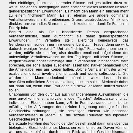
eher eintöniger, kaum modulierender Stimme und gestikuliert dazu mit
weitausholenden Bewegungen, dann entspricht dieses Verhalten unseren
genderspezifischen Erwartungen. Es macht den Mann ein bißchen mehr
zu einem "richtigen" Mann. Es ist, ebenso wie andere dominante
Verhaltensweisen, z.B. breitbeiniges Sitzen, ausdruckslose Mimik und
direktes, unverwandtes Starren, männlich kodiert und damit für Frauen im
Prinzip tabu.
Benutzt eine als Frau klassifizierte Person entsprechende
Verhaltensmuster, dann durchbricht sie damit genderspezifische
Erwartungen. Ihr Verhalten stellt allerdings keineswegs das
Gendersystem, sondern nur ihre eigene Identität in Frage, denn sie wirkt
dadurch weniger "weiblich". Uni als "richtige" Frau wahrgenominen zu
werden, müßte sie konträre, also deutlich emotional aufgeladene der
unterwürfige Verhaltensweisen an den Tag legen: mit leiser Stimme, in
vergleichsweise hoher Stimmlage und in variableren Intonationsmustern
sprechen, die Töne länger ausgleiten lassen und stärker behauchen und
die Arme dabei eng am Körper halten. Solche Verhaltensmuster wirken
exaltiert, emotional involviert, emphatisch und wenig selbstbewußt. Sie
würden einen Mann bedeutend unmännlicher wirken lassen. In der
bewußten männlichen Selbstdarstellung tauchen solche Merkmale daher
nur dann auf, wenn eine Frau oder ein schwuler Mann imitiert werden
sollen.
Unabhängig von den durchaus auch unangenehmen Auswirkungen, die
eine unvollkommene, ambivalente oder "falsche" Selbstdarstellung auf
individueller Ebene haben kann, z.B. in Form verwunderter, irritierter,
mißbilligender Äußerungen der sozialen Umgebung oder gar falscher
Geschlechtszuordnungen -, sie bestätigen ebenso wie passende
Verhaltensweisen in jedem Fall die soziale Relevanz des bipolaren
Geschlechtersystems.
Die soziale Funktion des "doing gender" besteht nicht darin, uns über das
biologische Geschlecht eines Menschen zu informieren. Davon könnten
wir uns ganz einfach durch einen Blick auf die Geschlechtsorgane