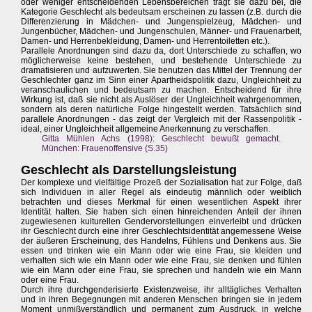
oder weniger entscheidenden Lebensbereichen trägt sie dazu bei, die
Kategorie Geschlecht als bedeutsam erscheinen zu lassen (z.B. durch die
Differenzierung in Mädchen- und Jungenspielzeug, Mädchen- und
Jungenbücher, Mädchen- und Jungenschulen, Männer- und Frauenarbeit,
Damen- und Herrenbekleidung, Damen- und Herrentoiletten etc.).
Parallele Anordnungen sind dazu da, dort Unterschiede zu schaffen, wo
möglicherweise keine bestehen, und bestehende Unterschiede zu
dramatisieren und aufzuwerten. Sie benutzen das Mittel der Trennung der
Geschlechter ganz im Sinn einer Apartheidspolitik dazu, Ungleichheit zu
veranschaulichen und bedeutsam zu machen. Entscheidend für ihre
Wirkung ist, daß sie nicht als Auslöser der Ungleichheit wahrgenommen,
sondern als deren natürliche Folge hingestellt werden. Tatsächlich sind
parallele Anordnungen - das zeigt der Vergleich mit der Rassenpolitik -
ideal, einer Ungleichheit allgemeine Anerkennung zu verschaffen.
Gitta Mühlen Achs (1998): Geschlecht bewußt gemacht.
München: Frauenoffensive (S.35)
Geschlecht als Darstellungsleistung
Der komplexe und vielfältige Prozeß der Sozialisation hat zur Folge, daß
sich Individuen in aller Regel als eindeutig männlich oder weiblich
betrachten und dieses Merkmal für einen wesentlichen Aspekt ihrer
Identität halten. Sie haben sich einen hinreichenden Anteil der ihnen
zugewiesenen kulturellen Gendervorstellungen einverleibt und drücken
ihr Geschlecht durch eine ihrer Geschlechtsidentität angemessene Weise
der äußeren Erscheinung, des Handelns, Fühlens und Denkens aus. Sie
essen und trinken wie ein Mann oder wie eine Frau, sie kleiden und
verhalten sich wie ein Mann oder wie eine Frau, sie denken und fühlen
wie ein Mann oder eine Frau, sie sprechen und handeln wie ein Mann
oder eine Frau.
Durch ihre durchgenderisierte Existenzweise, ihr alltägliches Verhalten
und in ihren Begegnungen mit anderen Menschen bringen sie in jedem
Moment unmißverständlich und permanent zum Ausdruck, in welche