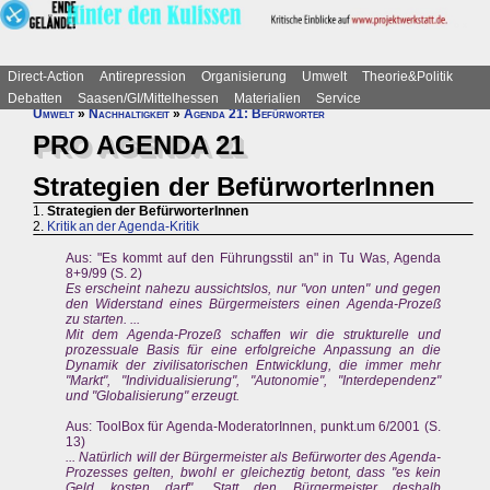
Direct-Action
Antirepression
Organisierung
Umwelt
Theorie&Politik
Debatten
Saasen/GI/Mittelhessen
Materialien
Service
Umwelt
»
Nachhaltigkeit
»
Agenda 21: Befürworter
PRO AGENDA 21
Strategien der BefürworterInnen
1.
Strategien der BefürworterInnen
2.
Kritik an der Agenda-Kritik
Aus: "Es kommt auf den Führungsstil an" in Tu Was, Agenda
8+9/99 (S. 2)
Es erscheint nahezu aussichtslos, nur "von unten" und gegen
den Widerstand eines Bürgermeisters einen Agenda-Prozeß
zu starten. ...
Mit dem Agenda-Prozeß schaffen wir die strukturelle und
prozessuale Basis für eine erfolgreiche Anpassung an die
Dynamik der zivilisatorischen Entwicklung, die immer mehr
"Markt", "Individualisierung", "Autonomie", "Interdependenz"
und "Globalisierung" erzeugt.
Aus: ToolBox für Agenda-ModeratorInnen, punkt.um 6/2001 (S.
13)
... Natürlich will der Bürgermeister als Befürworter des Agenda-
Prozesses gelten, bwohl er gleicheztig betont, dass "es kein
Geld kosten darf". Statt den Bürgermeister deshalb