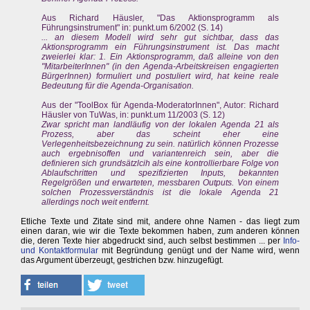
Aus Richard Häusler, "Das Aktionsprogramm als
Führungsinstrument" in: punkt.um 6/2002 (S. 14)
... an diesem Modell wird sehr gut sichtbar, dass das
Aktionsprogramm ein Führungsinstrument ist. Das macht
zweierlei klar: 1. Ein Aktionsprogramm, daß alleine von den
"MitarbeiterInnen" (in den Agenda-Arbeitskreisen engagierten
BürgerInnen) formuliert und postuliert wird, hat keine reale
Bedeutung für die Agenda-Organisation.
Aus der "ToolBox für Agenda-ModeratorInnen", Autor: Richard
Häusler von TuWas, in: punkt.um 11/2003 (S. 12)
Zwar spricht man landläufig von der lokalen Agenda 21 als
Prozess, aber das scheint eher eine
Verlegenheitsbezeichnung zu sein. natürlich können Prozesse
auch ergebnisoffen und variantenreich sein, aber die
definieren sich grundsätzlcih als eine kontrollierbare Folge von
Ablaufschritten und spezifizierten Inputs, bekannten
Regelgrößen und erwarteten, messbaren Outputs. Von einem
solchen Prozessverständnis ist die lokale Agenda 21
allerdings noch weit entfernt.
Etliche Texte und Zitate sind mit, andere ohne Namen - das liegt zum
einen daran, wie wir die Texte bekommen haben, zum anderen können
die, deren Texte hier abgedruckt sind, auch selbst bestimmen ... per
Info-
und Kontaktformular
mit Begründung genügt und der Name wird, wenn
das Argument überzeugt, gestrichen bzw. hinzugefügt.