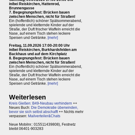
in/bei Reiskirchen, Hattenrod,
Brunnengasse
7. Begegnungsfest: Brücken bauen
zwischen Menschen, nicht für Straßen!
Ein (hoffentlich) schöner Spätsommerabend,
spielende und kletternde Kinder auf der
Straße, der Duft frischer Waffeln erreicht die
Nase, auf einem Tisch stehen leckere
Speisen und Getränke.
[mehr]
Freitag, 11.09.2026 17:00-20:00 Uhr
in/bei Reiskirchen, Burkhardsfelden am
Backhaus und auf dem Kirchplatz
8. Begegnungsfest: Brücken bauen
zwischen Menschen, nicht für Straßen!
Ein (hoffentlich) schöner Spätsommerabend,
spielende und kletternde Kinder auf der
Straße, der Duft frischer Waffeln erreicht die
Nase, auf einem Tisch stehen leckere
Speisen und Getränke.
[mehr]
Weiterlesen
Kreis Gießen: B49-Neubau verhindern
++
Neues Buch:
Die Demokratie überwinden,
bevor sie sich selbst abschafft
++ Nichts mehr
verpassen:
Mailverteiler&Chats
Neue Mobilnr.: 015511439808), Festnetz
bleibt 06401-903283