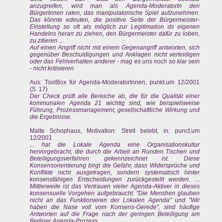
anzugreifen, wird man als Agenda-ModeratorIn den
BürgerInnen raten, das manipulatorische Spiel aufzunehmen.
Das könnte edeuten, die positive Seite der Bürgermeister-
Einstellung so oft als möglich zur Legitimation ds eigenen
Handelns heran zu ziehen, den Bürgermeister dafür zu loben,
zu zitieren ...
Auf einen Angriff nicht mit einem Gegenangriff antworten, sich
gegenüber Beschuldigungen und Anklagen nicht verteidigen
oder das Fehlverhalten anderer - mag es uns noch so klar sein
- nicht kritisieren
Aus: ToolBox für Agenda-ModeratorInnen, punkt.um 12/2001
(S. 17)
Der Check prüft alle Bereiche ab, die für die Qualität einer
kommunalen Agenda 21 wichtig sind, wie beispielsweise
Führung, Prozessmanagement, gesellschaftliche Wirkung und
die Ergebnisse.
Malte Schophaus, Motivation: Streit belebt, in: punct.um
12/2001
... hat die Lokale Agenda eine Organisationskultur
hervorgebracht, die durch die Arbeit an Runden Tischen und
Beteiligungsverfahren gekennzeichnet ist. Diese
Konsensorientierung birgt die Gefahr, dass Widersprüche und
Konflikte nicht ausgetragen, sondern systematisch hinter
konsensfähigen Entscheidungen zurückgestellt werden. ...
Mittlerweile ist das Vertrauen vieler Agenda-Aktiver in dieses
konsensuelle Vorgehen aufgebraucht. "Die Menshen glauben
nicht an das Funktionieren der Lokalen Agenda" und "Wir
haben die Nase voll vom Konsens-Gerede", sind häufige
Antworten auf die Frage nach der geringen Beteiligung am
Berliner Agenda-Prozess.