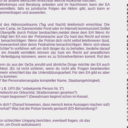
auch für andere Menschen erreichbar welche Auskünfte möchten.
A Workshops und Beratung anbieten und im Nachhinein kann der EA
ermitteln, falls es juristische Folgen der Aktion gibt, auch kann er
usammentragen und auswerten.
des Aktionszeitraums (Tag und Nacht) telefonisch erreichbar. Die
inem Camp, im Dannenröder Forst oder im Internet) kommuniziert.Solltet
 Übergriffe durch Polizei beobachten,meldet diese dem EA! Wenn ihr
htigt den EA von der Polizeiwache aus! Du hast das Recht auf einen
 benachrichtigen. Wenn die Polizei dich nicht selbst telefonieren lässt,
r Anwesenheit über deine Festnahme benachrichtigen. Wenn sich etwas
 Richter*in vorführen will um dich länger da zu behalten, bestehe darauf
 ein Anwälti vermitteln können (du hast ein Recht auf anwaltlichen
 Verteidigung kümmern, wenn es zu Schnellverfahren kommt. Ruf den
 wenn du aus der GeSa anrufst und ähnliche Dinge möchte der EA auch
st. (Es ist nicht schlimm, wenn du nicht alle Fragen beantworten
 mehr erleichtert das die Unterstützungsarbeit. Für den EA gibt es aber
s zu kommen.
 Bei Personalienangabe kompletter Name, Staatsangehörigkeit,
 z.B. UP3 (für "unbekannte Person Nr. 3")
vielleicht ein Ortsschild, Straßennamen gesehen?)
ahrsam begonnen? (Gewahrsam beginnt schon im Kessel,
gen dich? (Darauf hinweisen, dass mensch keine Aussagen machen soll)
r vorhat? Was hat die Polizei bereits gemacht (ED-Behandlung)?
n schlechten Umgang berichten, eventuell fragen, ob das
kann, um Druck aufzubauen)