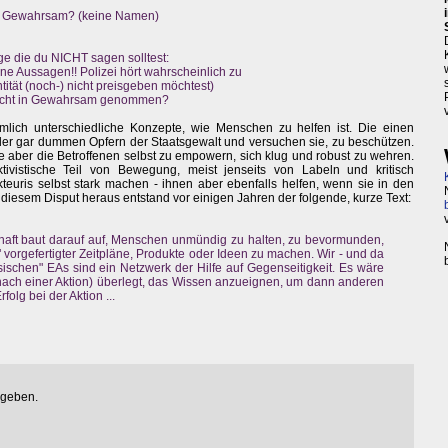
in Gewahrsam? (keine Namen)
ge die du NICHT sagen solltest:
ine Aussagen!! Polizei hört wahrscheinlich zu
tität (noch-) nicht preisgeben möchtest)
 nicht in Gewahrsam genommen?
emlich unterschiedliche Konzepte, wie Menschen zu helfen ist. Die einen
der gar dummen Opfern der Staatsgewalt und versuchen sie, zu beschützen.
 aber die Betroffenen selbst zu empowern, sich klug und robust zu wehren.
tivistische Teil von Bewegung, meist jenseits von Labeln und kritisch
kteuris selbst stark machen - ihnen aber ebenfalls helfen, wenn sie in den
iesem Disput heraus entstand vor einigen Jahren der folgende, kurze Text:
chaft baut darauf auf, Menschen unmündig zu halten, zu bevormunden,
 vorgefertigter Zeitpläne, Produkte oder Ideen zu machen. Wir - und da
sischen" EAs sind ein Netzwerk der Hilfe auf Gegenseitigkeit. Es wäre
 nach einer Aktion) überlegt, das Wissen anzueignen, um dann anderen
folg bei der Aktion ...
egeben.