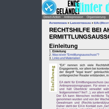
Direct-Action
Antirepression
Organisierung
Antirepression
»
Laienverteidigung
»
EAs (Rechts
RECHTSHILFE BEI AK
ERMITTLUNGSAUSS
Einleitung
1.
Einleitung
2.
Was ist ein "Ermittlungsausschuss"?
3.
Links und Materialien
"EA" nennen sich viele Rechtshilf
Engagements, vor allem bei konkreten
der Begriff "legal team" gebräuch
umfangreicher Reader entstanden, in d
EA steht für Ermittlungausschuss (au
Antirepressionsgruppen. Für einen v
und hält Überblick/ verwaltet wä
festgenommen? frei?...), vor allem wi
Der EA kann Menschen rechtliche Ti
genommen wurden und von der Wache au
Gewahrsam und (Rechts-)unterstützung
Daher steht der EA in Kontakt zum „G