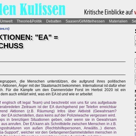
Umwelt
Theorie&Politik
Debatten
Saasen/GI/Mittelhessen
Materialien
Se
hilfe)
TIONEN: "EA" =
CHUSS
egruppen, die Menschen unterstützen, die aufgrund ihres politischen
 Aktionen, Ärger mit der Staatsmacht bekommen. International ist dafür eher
lich. Für die Kämpfe um den Dannenröder Forst im Herbst 2020 ist ein
em auch erklärt wird, was ein EA ist und wie er arbeitet
f englisch oft legal Team) und beschreibt von uns für uns aufgebaute
erabredeten Zeitraum ist der EA durchgehend per Telefon erreichbar
hrend Aktionen (z.B. Räumung) Infos über Aktivisti (Gewahrsam?
ll der EA sicherstellen, dass keins auf der Polizeiwache vergessen wird.
pps in brenzligen Situationen geben, oder wenn sie in Gewahrsam
s anrufen. Der EA kann als Schnittstelle zwischen Menschen in z.B.
sstrukturen von außen (Rechtshilfepersonen, Anwältis...) dienen.
eSa-Support“, welcher vor den GefangenenSammelstellen menschen in