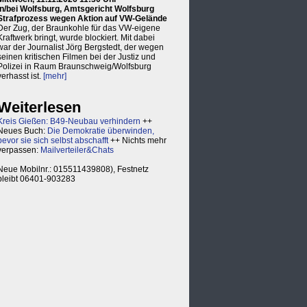
in/bei Wolfsburg, Amtsgericht Wolfsburg
Strafprozess wegen Aktion auf VW-Gelände
Der Zug, der Braunkohle für das VW-eigene
Kraftwerk bringt, wurde blockiert. Mit dabei
war der Journalist Jörg Bergstedt, der wegen
seinen kritischen Filmen bei der Justiz und
Polizei in Raum Braunschweig/Wolfsburg
verhasst ist.
[mehr]
Weiterlesen
Kreis Gießen: B49-Neubau verhindern
++
Neues Buch:
Die Demokratie überwinden,
bevor sie sich selbst abschafft
++ Nichts mehr
verpassen:
Mailverteiler&Chats
Neue Mobilnr.: 015511439808), Festnetz
bleibt 06401-903283