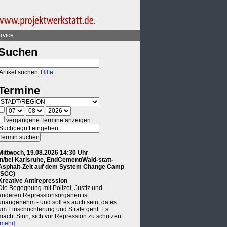
rvice
Suchen
Hilfe
Termine
vergangene Termine anzeigen
Mittwoch, 19.08.2026 14:30 Uhr
in/bei Karlsruhe, EndCement/Wald-statt-
Asphalt-Zelt auf dem System Change Camp
(SCC)
Kreative Antirepression
Die Begegnung mit Polizei, Justiz und
anderen Repressionsorganen ist
unangenehm - und soll es auch sein, da es
um Einschüchterung und Strafe geht. Es
macht Sinn, sich vor Repression zu schützen.
[mehr]