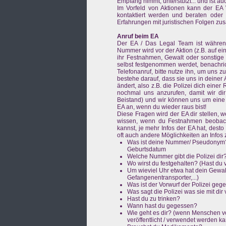
Empfang nimmt, unterstützt... und ist 
Im Vorfeld von Aktionen kann der E
kontaktiert werden und beraten oder v
Erfahrungen mit juristischen Folgen z
Anruf beim EA
Der EA / Das Legal Team ist während 
Nummer wird vor der Aktion (z.B. auf e
ihr Festnahmen, Gewalt oder sonstige
selbst festgenommen werdet, benachric
Telefonanruf, bitte nutze ihn, um uns zu
bestehe darauf, dass sie uns in deine
ändert, also z.B. die Polizei dich einer
nochmal uns anzurufen, damit wir dir
Beistand) und wir können uns um eine
EA an, wenn du wieder raus bist!
Diese Fragen wird der EA dir stellen,
wissen, wenn du Festnahmen beobachte
kannst, je mehr Infos der EA hat, desto
oft auch andere Möglichkeiten an Info
Was ist deine Nummer/ Pseudonym?
Geburtsdatum
Welche Nummer gibt die Polizei dir?
Wo wirst du festgehalten? (Hast du 
Um wieviel Uhr etwa hat dein Gew
Gefangenentransporter,...)
Was ist der Vorwurf der Polizei ge
Was sagt die Polizei was sie mit di
Hast du zu trinken?
Wann hast du gegessen?
Wie geht es dir? (wenn Menschen vo
veröffentlicht / verwendet werden 