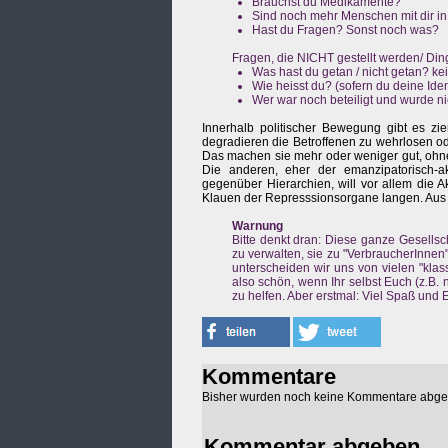
Brauchst du Medikamente?
Sind noch mehr Menschen mit dir 
Hast du Fragen? Sonst noch was?
Fragen, die NICHT gestellt werden/ Din
Was hast du getan / nicht getan? ke
Wie heisst du? (sofern du deine Iden
Wer war noch beteiligt und wurde
Innerhalb politischer Bewegung gibt es zi
degradieren die Betroffenen zu wehrlosen o
Das machen sie mehr oder weniger gut, ohne
Die anderen, eher der emanzipatorisch-ak
gegenüber Hierarchien, will vor allem die A
Klauen der Represssionsorgane langen. Aus d
Warnung
Bitte denkt dran: Diese ganze Gesells
zu verwalten, sie zu "VerbraucherInnen"
unterscheiden wir uns von vielen "klas
also schön, wenn Ihr selbst Euch (z.B.
zu helfen. Aber erstmal: Viel Spaß und Er
Kommentare
Bisher wurden noch keine Kommentare abg
Kommentar abgeben