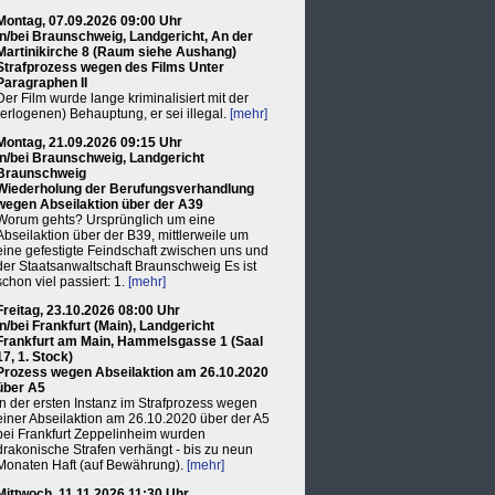
Montag, 07.09.2026 09:00 Uhr
in/bei Braunschweig, Landgericht, An der
Martinikirche 8 (Raum siehe Aushang)
Strafprozess wegen des Films Unter
Paragraphen II
Der Film wurde lange kriminalisiert mit der
(erlogenen) Behauptung, er sei illegal.
[mehr]
Montag, 21.09.2026 09:15 Uhr
in/bei Braunschweig, Landgericht
Braunschweig
Wiederholung der Berufungsverhandlung
wegen Abseilaktion über der A39
Worum gehts? Ursprünglich um eine
Abseilaktion über der B39, mittlerweile um
eine gefestigte Feindschaft zwischen uns und
der Staatsanwaltschaft Braunschweig Es ist
schon viel passiert: 1.
[mehr]
Freitag, 23.10.2026 08:00 Uhr
in/bei Frankfurt (Main), Landgericht
Frankfurt am Main, Hammelsgasse 1 (Saal
17, 1. Stock)
Prozess wegen Abseilaktion am 26.10.2020
über A5
In der ersten Instanz im Strafprozess wegen
einer Abseilaktion am 26.10.2020 über der A5
bei Frankfurt Zeppelinheim wurden
drakonische Strafen verhängt - bis zu neun
Monaten Haft (auf Bewährung).
[mehr]
Mittwoch, 11.11.2026 11:30 Uhr