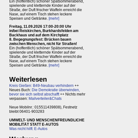
Ein (hoffentlich) schöner Spätsommerabend,
spielende und kletternde Kinder auf der
Straße, der Duft frischer Waffeln erreicht die
Nase, auf einem Tisch stehen leckere
Speisen und Getränke.
[mehr]
Freitag, 11.09.2026 17:00-20:00 Uhr
in/bei Reiskirchen, Burkhardsfelden am
Backhaus und auf dem Kirchplatz
8. Begegnungsfest: Brücken bauen
zwischen Menschen, nicht für Straßen!
Ein (hoffentlich) schöner Spätsommerabend,
spielende und kletternde Kinder auf der
Straße, der Duft frischer Waffeln erreicht die
Nase, auf einem Tisch stehen leckere
Speisen und Getränke.
[mehr]
Weiterlesen
Kreis Gießen: B49-Neubau verhindern
++
Neues Buch:
Die Demokratie überwinden,
bevor sie sich selbst abschafft
++ Nichts mehr
verpassen:
Mailverteiler&Chats
Neue Mobilnr.: 015511439808), Festnetz
bleibt 06401-903283
UMWELT- UND MENSCHENFREUNDLICHE
MOBILITÄT STATT E-AUTOS
Was nicht hilft: E-Autos