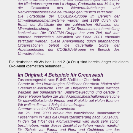
der Niederlassungen von La Hague, Cadarache und Melox, ist
die Gesamtheit des Wiederaufarbeitungs- und
Recyclingprozesses die heutzutage genutzt wird zertifiziert.
Die Fortschritte der COGEMA-Gruppe im Bereich der
Umweltmanagementsysteme wurden seit 1999 durch den
Erhalt der Zertifikate die die zahlreichen Aktivitäten der
Mineralerforschung der MOX-Brennelementeherstellung
konkretisiert. Die COGEMA-Gruppe hat zum Ziel, daß ihre
anderen industriellen Aktivitäten vor Ende 2001 ebenfalls
zertifiziert werden. Diese Anerkennung durch unabhängige
Organisationen belegt die dauerhafte Sorge der
Arbeitseinheiten der COGEMA-Gruppe im Bereich des
Umweltschutzes.
Die deutschen AKWs Isar 1 und 2 (= Ohu) sind bereits länger mit einem
Öko-Audit kosmetisch behandelt ...
Im Original: 4 Beispiele für Greenwash
Zusammengestellt vom BUND Südlicher Oberrhein
Gerade in der Umweltregion Südlicher Oberrhein häufen sich
Greenwash-Versuche. Hier im Dreyeckland liegen wichtige
Wurzeln der bundesweiten Umweltbewegung und gerade in
dieser Region laufen zur Zeit Akzeptanzbeschaffungsversuche
für umweltbelastende Firmen und Projekte auf vielen Ebenen.
Wir wollen dies an 4 Beispielen aufzeigen.
Greenwash beim AKW Fessenheim
Am 26. Juni 2003 erhielt das französische Atomkraftwerk
Fessenheim in Paris die Umweltzertifizierung nach ISO 14001.
In den "Sit Infos" des Atomkraftwerks wird auch sehr schön
beschrieben, wofür dieses Zertifikat verliehen wurde, nämlich
für "Schutz von Fauna und Flora und Orchideen um das