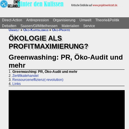
Direct-Action
Antirepression
Organisierung
Umwelt
Theorie&Politik
Debatten
Saasen/GI/Mittelhessen
Materialien
Service
Umwelt
»
Öko-Kapitalismus
»
Öko-Profite
ÖKOLOGIE ALS
PROFITMAXIMIERUNG?
Greenwashing: PR, Öko-Audit und
mehr
1.
Greenwashing: PR, Öko-Audit und mehr
2.
Zertifikatehandel
3.
Ressourceneffizienz(-revolution)
4.
Links