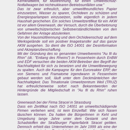
Kernkraftwerk, für Mülltrennung, für einen Umweltschutz-
Notfallwagen bei nichtnuklearen Betriebsunfällen usw."
Das ist zwar erfreulich, aber umweltfreundliches Papier
einzusetzen, Wasser zu sparen, Orchideen zu schützen und
Energiesparlampen einzusetzen, sollte eigentlich in jedem
Haushalt geschehen. Ein solches Umweltzertifikat für ein AKW
ist vor allem Greenwash, der Versuch, durch die Überbetonung
von umweltschützerischen Selbstverständlichkeiten von den
Gefahren der Anlage abzulenken.
Von der Hausmülltrennung und dem Orchideenschutz auf dem
Werksgelände soll ein postiver Imagetransfer auf das ganze
AKW ausgehen. So dient die ISO 14001 der Desinformation
und Akzeptanzbeschaffung.
Mit der Gründung des so genannten Umweltvereins "Au fil du
Rhin" (dt.: "Entlang des Rheins") in Fessenheim durch EnBW
und EDF versuchen die beiden AKW-Betreiber den Begriff der
Nachhaltigkeit für sich zu besetzen und die Umweltbewegung
zu spalten. Auch die Kampagne für den Euroreaktor ERP, der
von Siemens und Framatome irgendwann in Fessenheim
gebaut werden soll, läuft unter dem Deckmäntelchen der
Nachhaltigkeit. Das Trinationale Umweltzentrum Weil (TRUZ)
hat erfreulicherweise sofort nach Bekanntwerden der
Hintergründe die Mitgliedschaft in "Au fil du Rhin" ruhen
lassen.
Greenwash bei der Firma Stracel in Strassburg
Dass ein Zertifikat nach ISO 14001 an umweltschädigende
Firmen verliehen wird, ist kein Einzelfall: Wie sich Nasen
täuschen können. Da hatten die BürgerInnen in Kehl und
Umgebung lange Jahre unter dem Gestank und den
Schadstoffen der Straßburger Papierfabrik Stracel gelitten.
Dennoch erhielt das Unternehmen im Jahr 1999 als eine der