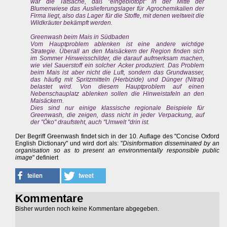
war die Tatsache, daß "eingebiotopt" in der Mitte der
Blumenwiese das Auslieferungslager für Agrochemikalien der
Firma liegt, also das Lager für die Stoffe, mit denen weltweit die
Wildkräuter bekämpft werden.
Greenwash beim Mais in Südbaden
Vom Hauptproblem ablenken ist eine andere wichtige
Strategie. Überall an den Maisäckern der Region finden sich
im Sommer Hinweisschilder, die darauf aufmerksam machen,
wie viel Sauerstoff ein solcher Acker produziert. Das Problem
beim Mais ist aber nicht die Luft, sondern das Grundwasser,
das häufig mit Spritzmitteln (Herbizide) und Dünger (Nitrat)
belastet wird. Von diesem Hauptproblem auf einen
Nebenschauplatz ablenken sollen die Hinweistafeln an den
Maisäckern.
Dies sind nur einige klassische regionale Beispiele für
Greenwash, die zeigen, dass nicht in jeder Verpackung, auf
der "Öko" draufsteht, auch "Umwelt "drin ist.
Der Begriff Greenwash findet sich in der 10. Auflage des "Concise Oxford
English Dictionary" und wird dort als: "
Disinformation disseminated by an
organisation so as to present an environmentally responsible public
image
" definiert
Kommentare
Bisher wurden noch keine Kommentare abgegeben.