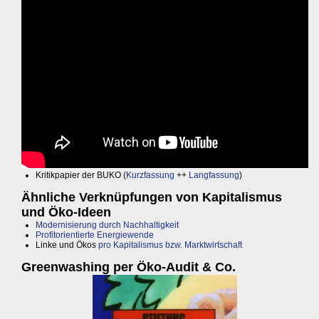
Kritikpapier der BUKO (
Kurzfassung
++
Langfassung
)
Ähnliche Verknüpfungen von Kapitalismus
und Öko-Ideen
Modernisierung durch Nachhaltigkeit
Profitorientierte Energiewende
Linke und Ökos
pro Kapitalismus bzw. Marktwirtschaft
Greenwashing per Öko-Audit & Co.