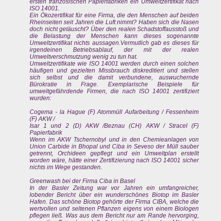
ersten französischen Papierfabriken ein Umweltzertifikat nach
ISO 14001.
Ein Ökozertifikat für eine Firma, die den Menschen auf beiden
Rheinseiten seit Jahren die Luft nimmt? Haben sich die Nasen
doch nicht getäuscht? Über den realen Schadstoffausstoß und
die Belastung der Menschen kann dieses sogenannte
Umweltzertifikat nichts aussagen.Vermutlich gab es dieses für
irgendeinen Betriebsablauf, der mit der realen
Umweltverschmutzung wenig zu tun hat.
Umweltzertifikate wie ISO 14001 werden durch einen solchen
häufigen und gezielten Missbrauch diskreditiert und stellen
sich selbst und die damit verbundene, auswuchernde
Bürokratie in Frage. Exemplarische Beispiele für
umweltgefährdende Firmen, die nach ISO 14001 zertifiziert
wurden:
Cogema - la Hague (F) Atommüll Aufarbeitung / Fessenheim
(F) AKW /
Isar 1 und 2 (D) AKW /Beznau (CH) AKW / Stracel (F)
Papierfabrik
Wenn im AKW Tschernobyl und in den Chemieanlagen von
Union Carbide in Bhopal und Ciba in Seveso der Müll sauber
getrennt, Orchideen gepflegt und ein Umweltplan erstellt
worden wäre, hätte einer Zertifizierung nach ISO 14001 sicher
nichts im Wege gestanden.
Greenwash bei der Firma Ciba in Basel
In der Basler Zeitung war vor Jahren ein umfangreicher,
lobender Bericht über ein wunderschönes Biotop im Basler
Hafen. Das schöne Biotop gehörte der Firma CIBA, welche die
wertvollen und seltenen Pflanzen eigens von einem Biologen
pflegen ließ. Was aus dem Bericht nur am Rande hervorging,