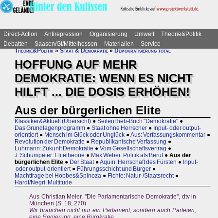
Direct-Action
Antirepression
Organisierung
Umwelt
Theorie&Politik
Debatten
Saasen/GI/Mittelhessen
Materialien
Service
Theorie&Politik
»
Staat & Demokratie
»
Demokratisierung total
HOFFUNG AUF MEHR
DEMOKRATIE: WENN ES NICHT
HILFT ... DIE DOSIS ERHÖHEN!
Aus der bürgerlichen Elite
Klassiker&Aktuell (Übersicht)
●
SeitenHieb-Buch "Demokratie"
●
Das Grundlagenprogramm
●
Staat ohne Herrscher
●
Input- oder output-
orientiert
●
Mensch im Glück oder Unglück
●
Aus: Verfassungskommentar
●
Revolution der Demokratie
●
Republikanische Verfassung
●
Luhmann: Zukunft Demokratie
●
Vom Gesellschaftsvertrag
●
J. Schumpeter: Elitetheorie
●
Max Weber: Politik als Beruf
●
Aus der
bürgerlichen Elite
●
Der Staat
●
Aquin: Herrschaft des Fürsten
●
Input-
oder output-orientiert
●
Führungsschicht und Bürger
●
Machtfrage bei Hobbes&Spinoza
●
Fichte: Natur-/Staatsrecht
●
Hardt/Negri: Multitude
Aus Christian Meier, "Die Parlamentarische Demokratie", dtv in
München (S. 18, 270)
Wir brauchen nicht nur ein Parlament, sondern auch Parteien,
eine Regierung, eine Bürokratie ...