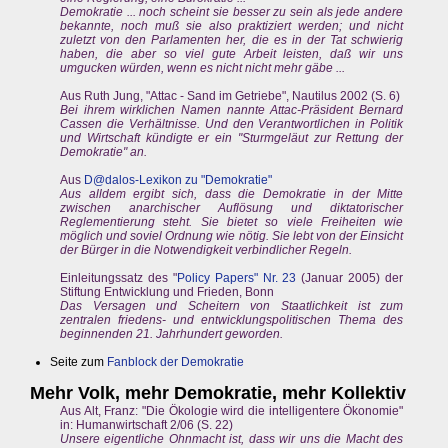
Demokratie ... noch scheint sie besser zu sein als jede andere
bekannte, noch muß sie also praktiziert werden; und nicht
zuletzt von den Parlamenten her, die es in der Tat schwierig
haben, die aber so viel gute Arbeit leisten, daß wir uns
umgucken würden, wenn es nicht nicht mehr gäbe ...
Aus Ruth Jung, "Attac - Sand im Getriebe", Nautilus 2002 (S. 6)
Bei ihrem wirklichen Namen nannte Attac-Präsident Bernard
Cassen die Verhältnisse. Und den Verantwortlichen in Politik
und Wirtschaft kündigte er ein "Sturmgeläut zur Rettung der
Demokratie" an.
Aus
D@dalos-Lexikon zu "Demokratie"
Aus alldem ergibt sich, dass die Demokratie in der Mitte
zwischen anarchischer Auflösung und diktatorischer
Reglementierung steht. Sie bietet so viele Freiheiten wie
möglich und soviel Ordnung wie nötig. Sie lebt von der Einsicht
der Bürger in die Notwendigkeit verbindlicher Regeln.
Einleitungssatz des "
Policy Papers" Nr. 23
(Januar 2005) der
Stiftung Entwicklung und Frieden, Bonn
Das Versagen und Scheitern von Staatlichkeit ist zum
zentralen friedens- und entwicklungspolitischen Thema des
beginnenden 21. Jahrhundert geworden.
Seite zum
Fanblock der Demokratie
Mehr Volk, mehr Demokratie, mehr Kollektiv
Aus Alt, Franz: "Die Ökologie wird die intelligentere Ökonomie"
in: Humanwirtschaft 2/06 (S. 22)
Unsere eigentliche Ohnmacht ist, dass wir uns die Macht des