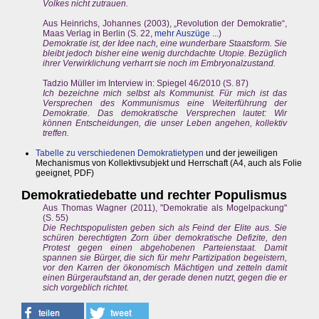
Volkes nicht zutrauen.
Aus Heinrichs, Johannes (2003), „Revolution der Demokratie“,
Maas Verlag in Berlin (S. 22,
mehr Auszüge ...
)
Demokratie ist, der Idee nach, eine wunderbare Staatsform. Sie
bleibt jedoch bisher eine wenig durchdachte Utopie. Bezüglich
ihrer Verwirklichung verharrt sie noch im Embryonalzustand.
Tadzio Müller im Interview in: Spiegel 46/2010 (S. 87)
Ich bezeichne mich selbst als Kommunist. Für mich ist das
Versprechen des Kommunismus eine Weiterführung der
Demokratie. Das demokratische Versprechen lautet: Wir
können Entscheidungen, die unser Leben angehen, kollektiv
treffen.
Tabelle zu verschiedenen Demokratietypen
und der jeweiligen
Mechanismus von Kollektivsubjekt und Herrschaft (A4, auch als Folie
geeignet, PDF)
Demokratiedebatte und rechter Populismus
Aus Thomas Wagner (2011), "Demokratie als Mogelpackung"
(S. 55)
Die Rechtspopulisten geben sich als Feind der Elite aus. Sie
schüren berechtigten Zorn über demokratische Defizite, den
Protest gegen einen abgehobenen Parteienstaat. Damit
spannen sie Bürger, die sich für mehr Partizipation begeistern,
vor den Karren der ökonomisch Mächtigen und zetteln damit
einen Bürgeraufstand an, der gerade denen nutzt, gegen die er
sich vorgeblich richtet.