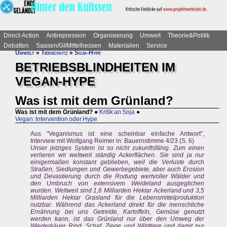
Direct-Action
Antirepression
Organisierung
Umwelt
Theorie&Politik
Debatten
Saasen/GI/Mittelhessen
Materialien
Service
Umwelt
»
Tierschutz
»
Soja-Hype
BETRIEBSBLINDHEITEN IM
VEGAN-HYPE
Was ist mit dem Grünland?
Was ist mit dem Grünland?
●
Kritik an Soja
●
Vegan: Intervention oder Hype
Aus "Veganismus ist eine scheinbar einfache Antwort",
Interview mit Wolfgang Reimer in: Bauernstimme 4/23 (S. 6)
Unser jetziges System ist so nicht zukunftsfähig. Zum einen
verlieren wir weltweit ständig Ackerflächen. Sie sind ja nur
einigermaßen konstant geblieben, weil die Verluste durch
Straßen, Siedlungen und Gewerbegebiete, aber auch Erosion
und Devastierung durch die Rodung wertvoller Wälder und
den Umbruch von extensivem Weideland ausgeglichen
wurden. Weltweit sind 1,6 Milliarden Hektar Ackerland und 3,5
Milliarden Hektar Grasland für die Lebensmittelproduktion
nutzbar. Während das Ackerland direkt für die menschliche
Ernährung bei uns Getreide, Kartoffeln, Gemüse genutzt
werden kann, ist das Grünland nur über den Umweg der
Wiederkäuer Rind, Schaf, Ziege und Wildtiere und damit nur