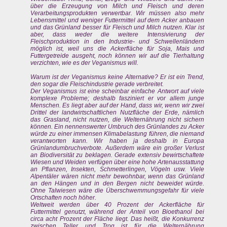
über die Erzeugung von Milch und Fleisch und deren
Verarbeitungsprodukten verwertbar. Wir müssen also mehr
Lebensmittel und weniger Futtermittel auf dem Acker anbauen
und das Grünland besser für Fleisch und Milch nutzen. Klar ist
aber, dass weder die weitere Intensivierung der
Fleischproduktion in den Industrie- und Schwellenländern
möglich ist, weil uns die Ackerfläche für Soja, Mais und
Futtergetreide ausgeht, noch können wir auf die Tierhaltung
verzichten, wie es der Veganismus will.
Warum ist der Veganismus keine Alternative? Er ist ein Trend,
den sogar die Fleischindustrie gerade verbreitet.
Der Veganismus ist eine scheinbar einfache Antwort auf viele
komplexe Probleme; deshalb fasziniert er vor allem junge
Menschen. Es liegt aber auf der Hand, dass wir, wenn wir zwei
Drittel der landwirtschaftlichen Nutzfläche der Erde, nämlich
das Grasland, nicht nutzen, die Welternährung nicht sichern
können. Ein nennenswerter Umbruch des Grünlandes zu Acker
würde zu einer immensen Klimabelastung führen, die niemand
verantworten kann. Wir haben ja deshalb in Europa
Grünlandumbruchverbote. Außerdem wäre ein großer Verlust
an Biodiversität zu beklagen. Gerade extensiv bewirtschaftete
Wiesen und Weiden verfügen über eine hohe Artenausstattung
an Pflanzen, Insekten, Schmetterlingen, Vögeln usw. Viele
Alpentäler wären nicht mehr bewohnbar, wenn das Grünland
an den Hängen und in den Bergen nicht beweidet würde.
Ohne Talwiesen wäre die Überschwemmungsgefahr für viele
Ortschaften noch höher.
Weltweit werden über 40 Prozent der Ackerfläche für
Futtermittel genutzt, während der Anteil von Bioethanol bei
circa acht Prozent der Fläche liegt. Das heißt, die Konkurrenz
zwischen Teller und Trog ist für die Welternährung