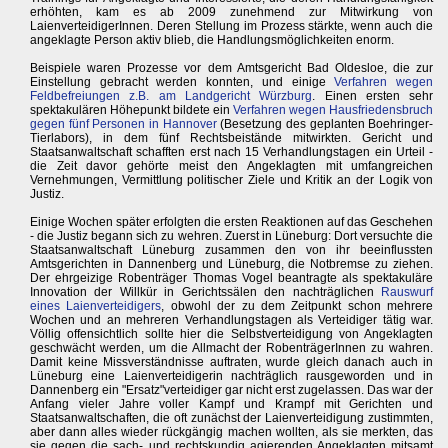
erhöhten, kam es ab 2009 zunehmend zur Mitwirkung von
LaienverteidigerInnen. Deren Stellung im Prozess stärkte, wenn auch die
angeklagte Person aktiv blieb, die Handlungsmöglichkeiten enorm.
Beispiele waren Prozesse vor dem Amtsgericht Bad Oldesloe, die zur
Einstellung gebracht werden konnten, und einige
Verfahren wegen
Feldbefreiungen z.B. am Landgericht Würzburg
. Einen ersten sehr
spektakulären Höhepunkt bildete ein
Verfahren wegen Hausfriedensbruch
gegen fünf Personen in Hannover
(Besetzung des geplanten Boehringer-
Tierlabors), in dem fünf Rechtsbeistände mitwirkten. Gericht und
Staatsanwaltschaft schafften erst nach 15 Verhandlungstagen ein Urteil -
die Zeit davor gehörte meist den Angeklagten mit umfangreichen
Vernehmungen, Vermittlung politischer Ziele und Kritik an der Logik von
Justiz.
Einige Wochen später erfolgten die ersten Reaktionen auf das Geschehen
- die Justiz begann sich zu wehren. Zuerst in Lüneburg: Dort versuchte die
Staatsanwaltschaft Lüneburg zusammen den von ihr beeinflussten
Amtsgerichten in Dannenberg und Lüneburg, die Notbremse zu ziehen.
Der ehrgeizige Robenträger Thomas Vogel beantragte als spektakuläre
Innovation der Willkür in Gerichtssälen den nachträglichen
Rauswurf
eines Laienverteidigers
, obwohl der zu dem Zeitpunkt schon mehrere
Wochen und an mehreren Verhandlungstagen als Verteidiger tätig war.
Völlig offensichtlich sollte hier die Selbstverteidigung von Angeklagten
geschwächt werden, um die Allmacht der RobenträgerInnen zu wahren.
Damit keine Missverständnisse auftraten, wurde gleich danach auch in
Lüneburg eine Laienverteidigerin nachträglich rausgeworden und in
Dannenberg ein "Ersatz"verteidiger gar nicht erst zugelassen. Das war der
Anfang vieler Jahre voller Kampf und Krampf mit Gerichten und
Staatsanwaltschaften, die oft zunächst der Laienverteidigung zustimmten,
aber dann alles wieder rückgängig machen wollten, als sie merkten, das
sie gegen die sach- und rechtskundig agierenden Angeklagten mitsamt