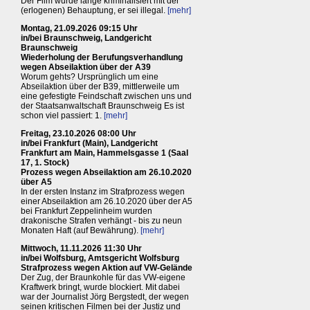
Der Film wurde lange kriminalisiert mit der
(erlogenen) Behauptung, er sei illegal.
[mehr]
Montag, 21.09.2026 09:15 Uhr
in/bei Braunschweig, Landgericht
Braunschweig
Wiederholung der Berufungsverhandlung
wegen Abseilaktion über der A39
Worum gehts? Ursprünglich um eine
Abseilaktion über der B39, mittlerweile um
eine gefestigte Feindschaft zwischen uns und
der Staatsanwaltschaft Braunschweig Es ist
schon viel passiert: 1.
[mehr]
Freitag, 23.10.2026 08:00 Uhr
in/bei Frankfurt (Main), Landgericht
Frankfurt am Main, Hammelsgasse 1 (Saal
17, 1. Stock)
Prozess wegen Abseilaktion am 26.10.2020
über A5
In der ersten Instanz im Strafprozess wegen
einer Abseilaktion am 26.10.2020 über der A5
bei Frankfurt Zeppelinheim wurden
drakonische Strafen verhängt - bis zu neun
Monaten Haft (auf Bewährung).
[mehr]
Mittwoch, 11.11.2026 11:30 Uhr
in/bei Wolfsburg, Amtsgericht Wolfsburg
Strafprozess wegen Aktion auf VW-Gelände
Der Zug, der Braunkohle für das VW-eigene
Kraftwerk bringt, wurde blockiert. Mit dabei
war der Journalist Jörg Bergstedt, der wegen
seinen kritischen Filmen bei der Justiz und