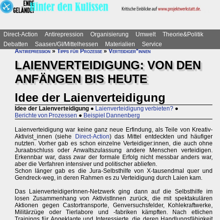
Direct-Action
Antirepression
Organisierung
Umwelt
Theorie&Politik
Debatten
Saasen/GI/Mittelhessen
Materialien
Service
Antirepression
»
Tipps für Prozesse
»
Verteidiger*innen
LAIENVERTEIDIGUNG: VON DEN
ANFÄNGEN BIS HEUTE
Idee der Laienverteidigung
Idee der Laienverteidigung
●
Laienverteidigung verbieten?
●
Berichte von Prozessen
●
Beispiel Dannenberg
Laienverteidigung war keine ganz neue Erfindung, als Teile von Kreativ-
Aktivist_innen (siehe
Direct-Action
) das Mittel entdeckten und häufiger
nutzten. Vorher gab es schon einzelne Verteidiger:innen, die auch ohne
Juraabschluss oder Anwaltszulassung andere Menschen verteidigen.
Erkennbar war, dass zwar der formale Erfolg nicht messbar anders war,
aber die Verfahren intensiver und politischer abliefen.
Schon länger gab es die Jura-Selbsthilfe von X-tausendmal quer und
Gendreck-weg, in deren Rahmen es zu Verteidigung durch Laien kam.
Das LaienverteidigerInnen-Netzwerk ging dann auf die Selbsthilfe im
losen Zusammenhang von AktivistInnen zurück, die mit spektakulären
Aktionen gegen Castortransporte, Genversuchsfelder, Kohlekraftwerke,
Militärzüge oder Tierlabore und -fabriken kämpften. Nach etlichen
Trainings für Angeklagte und Interessierte, die deren Handlungsfähigkeit