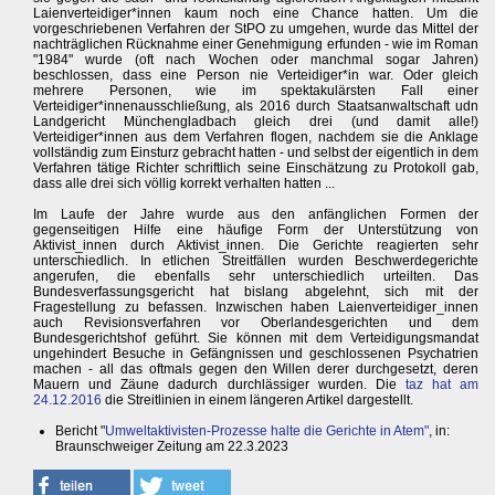
Laienverteidiger*innen kaum noch eine Chance hatten. Um die
vorgeschriebenen Verfahren der StPO zu umgehen, wurde das Mittel der
nachträglichen Rücknahme einer Genehmigung erfunden - wie im Roman
"1984" wurde (oft nach Wochen oder manchmal sogar Jahren)
beschlossen, dass eine Person nie Verteidiger*in war. Oder gleich
mehrere Personen, wie im spektakulärsten Fall einer
Verteidiger*innenausschließung, als 2016 durch Staatsanwaltschaft udn
Landgericht Münchengladbach gleich drei (und damit alle!)
Verteidiger*innen aus dem Verfahren flogen, nachdem sie die Anklage
vollständig zum Einsturz gebracht hatten - und selbst der eigentlich in dem
Verfahren tätige Richter schriftlich seine Einschätzung zu Protokoll gab,
dass alle drei sich völlig korrekt verhalten hatten ...
Im Laufe der Jahre wurde aus den anfänglichen Formen der
gegenseitigen Hilfe eine häufige Form der Unterstützung von
Aktivist_innen durch Aktivist_innen. Die Gerichte reagierten sehr
unterschiedlich. In etlichen Streitfällen wurden Beschwerdegerichte
angerufen, die ebenfalls sehr unterschiedlich urteilten. Das
Bundesverfassungsgericht hat bislang abgelehnt, sich mit der
Fragestellung zu befassen. Inzwischen haben Laienverteidiger_innen
auch Revisionsverfahren vor Oberlandesgerichten und dem
Bundesgerichtshof geführt. Sie können mit dem Verteidigungsmandat
ungehindert Besuche in Gefängnissen und geschlossenen Psychatrien
machen - all das oftmals gegen den Willen derer durchgesetzt, deren
Mauern und Zäune dadurch durchlässiger wurden. Die
taz hat am
24.12.2016
die Streitlinien in einem längeren Artikel dargestellt.
Bericht "
Umweltaktivisten-Prozesse halte die Gerichte in Atem"
, in:
Braunschweiger Zeitung am 22.3.2023