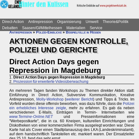
Direct-Action
Antirepression
Organisierung
Umwelt
Theorie&Politik
Debatten
Saasen/GI/Mittelhessen
Materialien
Service
Antirepression
»
Polizei-Einblicke
»
Beispielfälle in Hessen
AKTIONEN GEGEN KONTROLLE,
POLIZEI UND GERICHTE
Direct Action Days gegen
Repression in Magdeburg
1.
Direct Action Days gegen Repression in Magdeburg
2.
Prozession für erweiterte Videoüberwachung
An mehreren Tagen fanden Workshops zu Themen direkter Aktion statt:
Einführung in Direct Action, Subversive Kommunikation, Kreative
Antirepression,
Molly-Workshop
(
weiterer Bericht
) und Tipps & Tricks. Im
Vorfeld wurden diese offensiv beworben, was dazu führte, dass die
Polizei
ein erhebliches Interesse zeigte
, mehr zu erfahren. Es gab da neben
verschiedenen E-Mails, Einträgen in Termin- Internetseiten wie
www.Termine-Online.NET
und Presseinformationen eine
"Werbepostkarte", die in ca. 60 Kneipen, kulturellen Einrichtungen und
Diskotheken von einer kommerziellen Firma ausgelegt worden war. Diese
Karte hat als Cover einen Stadtplanauszug des LKA (Landeskriminalamt),
auf dem handschriftlich Tankstellen etc. markiert waren. Der Einsatzleiter
des 25.10. fand das sehr ernst...