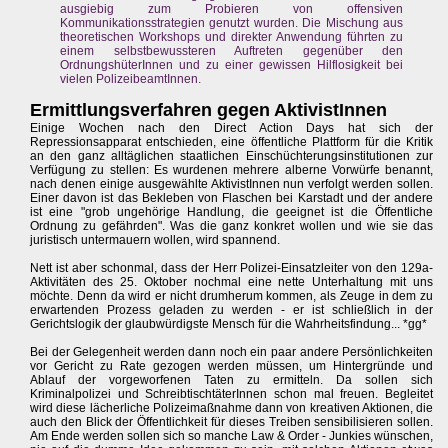
ausgiebig zum Probieren von offensiven
Kommunikationsstrategien genutzt wurden. Die Mischung aus
theoretischen Workshops und direkter Anwendung führten zu
einem selbstbewussteren Auftreten gegenüber den
OrdnungshüterInnen und zu einer gewissen Hilflosigkeit bei
vielen PolizeibeamtInnen.
Ermittlungsverfahren gegen AktivistInnen
Einige Wochen nach den Direct Action Days hat sich der
Repressionsapparat entschieden, eine öffentliche Plattform für die Kritik
an den ganz alltäglichen staatlichen Einschüchterungsinstitutionen zur
Verfügung zu stellen: Es wurdenen mehrere alberne Vorwürfe benannt,
nach denen einige ausgewählte AktivistInnen nun verfolgt werden sollen.
Einer davon ist das Bekleben von Flaschen bei Karstadt und der andere
ist eine "grob ungehörige Handlung, die geeignet ist die Öffentliche
Ordnung zu gefährden". Was die ganz konkret wollen und wie sie das
juristisch untermauern wollen, wird spannend.
Nett ist aber schonmal, dass der Herr Polizei-Einsatzleiter von den 129a-
Aktivitäten des 25. Oktober nochmal eine nette Unterhaltung mit uns
möchte. Denn da wird er nicht drumherum kommen, als Zeuge in dem zu
erwartenden Prozess geladen zu werden - er ist schließlich in der
Gerichtslogik der glaubwürdigste Mensch für die Wahrheitsfindung... *gg*
Bei der Gelegenheit werden dann noch ein paar andere Persönlichkeiten
vor Gericht zu Rate gezogen werden müssen, um Hintergründe und
Ablauf der vorgeworfenen Taten zu ermitteln. Da sollen sich
Kriminalpolizei und SchreibtischtäterInnen schon mal freuen. Begleitet
wird diese lächerliche Polizeimaßnahme dann von kreativen Aktionen, die
auch den Blick der Öffentlichkeit für dieses Treiben sensibilisieren sollen.
Am Ende werden sollen sich so manche Law & Order - Junkies wünschen,