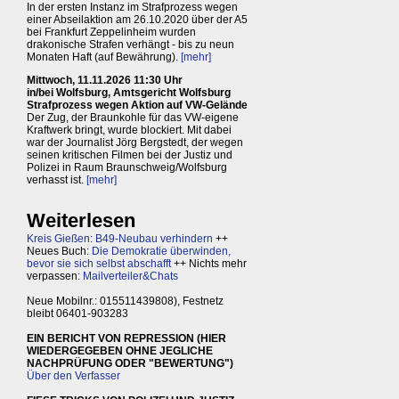
In der ersten Instanz im Strafprozess wegen
einer Abseilaktion am 26.10.2020 über der A5
bei Frankfurt Zeppelinheim wurden
drakonische Strafen verhängt - bis zu neun
Monaten Haft (auf Bewährung).
[mehr]
Mittwoch, 11.11.2026 11:30 Uhr
in/bei Wolfsburg, Amtsgericht Wolfsburg
Strafprozess wegen Aktion auf VW-Gelände
Der Zug, der Braunkohle für das VW-eigene
Kraftwerk bringt, wurde blockiert. Mit dabei
war der Journalist Jörg Bergstedt, der wegen
seinen kritischen Filmen bei der Justiz und
Polizei in Raum Braunschweig/Wolfsburg
verhasst ist.
[mehr]
Weiterlesen
Kreis Gießen: B49-Neubau verhindern
++
Neues Buch:
Die Demokratie überwinden,
bevor sie sich selbst abschafft
++ Nichts mehr
verpassen:
Mailverteiler&Chats
Neue Mobilnr.: 015511439808), Festnetz
bleibt 06401-903283
EIN BERICHT VON REPRESSION (HIER
WIEDERGEGEBEN OHNE JEGLICHE
NACHPRÜFUNG ODER "BEWERTUNG")
Über den Verfasser