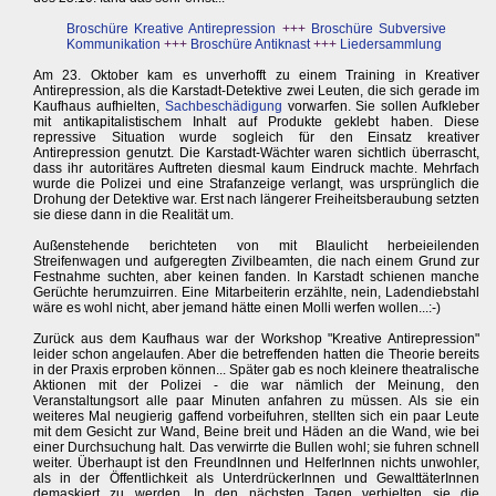
Broschüre Kreative Antirepression
+++
Broschüre Subversive
Kommunikation
+++
Broschüre Antiknast
+++
Liedersammlung
Am 23. Oktober kam es unverhofft zu einem Training in Kreativer
Antirepression, als die Karstadt-Detektive zwei Leuten, die sich gerade im
Kaufhaus aufhielten,
Sachbeschädigung
vorwarfen. Sie sollen Aufkleber
mit antikapitalistischem Inhalt auf Produkte geklebt haben. Diese
repressive Situation wurde sogleich für den Einsatz kreativer
Antirepression genutzt. Die Karstadt-Wächter waren sichtlich überrascht,
dass ihr autoritäres Auftreten diesmal kaum Eindruck machte. Mehrfach
wurde die Polizei und eine Strafanzeige verlangt, was ursprünglich die
Drohung der Detektive war. Erst nach längerer Freiheitsberaubung setzten
sie diese dann in die Realität um.
Außenstehende berichteten von mit Blaulicht herbeieilenden
Streifenwagen und aufgeregten Zivilbeamten, die nach einem Grund zur
Festnahme suchten, aber keinen fanden. In Karstadt schienen manche
Gerüchte herumzuirren. Eine Mitarbeiterin erzählte, nein, Ladendiebstahl
wäre es wohl nicht, aber jemand hätte einen Molli werfen wollen...:-)
Zurück aus dem Kaufhaus war der Workshop "Kreative Antirepression"
leider schon angelaufen. Aber die betreffenden hatten die Theorie bereits
in der Praxis erproben können... Später gab es noch kleinere theatralische
Aktionen mit der Polizei - die war nämlich der Meinung, den
Veranstaltungsort alle paar Minuten anfahren zu müssen. Als sie ein
weiteres Mal neugierig gaffend vorbeifuhren, stellten sich ein paar Leute
mit dem Gesicht zur Wand, Beine breit und Häden an die Wand, wie bei
einer Durchsuchung halt. Das verwirrte die Bullen wohl; sie fuhren schnell
weiter. Überhaupt ist den FreundInnen und HelferInnen nichts unwohler,
als in der Öffentlichkeit als UnterdrückerInnen und GewalttäterInnen
demaskiert zu werden. In den nächsten Tagen verhielten sie die