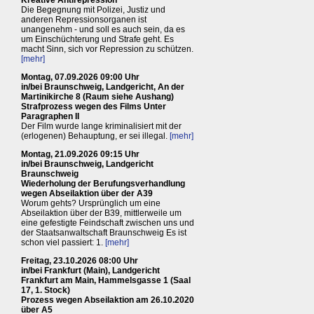
Kreative Antirepression
Die Begegnung mit Polizei, Justiz und
anderen Repressionsorganen ist
unangenehm - und soll es auch sein, da es
um Einschüchterung und Strafe geht. Es
macht Sinn, sich vor Repression zu schützen.
[mehr]
Montag, 07.09.2026 09:00 Uhr
in/bei Braunschweig, Landgericht, An der
Martinikirche 8 (Raum siehe Aushang)
Strafprozess wegen des Films Unter
Paragraphen II
Der Film wurde lange kriminalisiert mit der
(erlogenen) Behauptung, er sei illegal.
[mehr]
Montag, 21.09.2026 09:15 Uhr
in/bei Braunschweig, Landgericht
Braunschweig
Wiederholung der Berufungsverhandlung
wegen Abseilaktion über der A39
Worum gehts? Ursprünglich um eine
Abseilaktion über der B39, mittlerweile um
eine gefestigte Feindschaft zwischen uns und
der Staatsanwaltschaft Braunschweig Es ist
schon viel passiert: 1.
[mehr]
Freitag, 23.10.2026 08:00 Uhr
in/bei Frankfurt (Main), Landgericht
Frankfurt am Main, Hammelsgasse 1 (Saal
17, 1. Stock)
Prozess wegen Abseilaktion am 26.10.2020
über A5