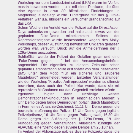
Workshop vor dem Landeskriminalamt (LKA) waren im Vorfeld
massiv beworben worden - u.a. mit einer Postkarte, die über
eine Agentur in etwa 80 öffentlichen Einrichtungen in
Magdeburg ausgelegt wurde. Hintergrund für das § 129a-
Verfahren war u.a. übrigens ein versuchter Brandanschlag auf
das LKA.
Schon Wochen im Vorfeld war die Polizei auf die Direct Action
Days aufmerksam geworden und hatte auch etwas von der
geplanten Fake-Demo mitbekommen. Seitens der
Repressionsorgane wurde insbesondere wegen des Molly-
Workshops, dessen Ausführung bewusst im Unklaren gelassen
worden war, versucht, Druck auf die AnmelderInnen der §
129a-Demo auszuüben.
Schließlich wurde der Polizei der Gefallen getan und eine
"Fake-Demo gegen ... " bei der Versammlungsbehörde
angemeldet. Die eigentlich zu diesem Zeitpunkt schon
geplante Demonstration sollte erst später von dem inszenierten
BMS unter dem Motto "Für ein sicheres und sauberes
Magdeburg" angemeldet werden. Einzelne Veranstaltungen
wie der Workshop "Kreative Antirepression" wurden so offensiv
beworben, dass auch der Polizei klar wurde, dass sie mit
repressiven Maßnahmen nur das Gegenteil erreichen würde.
Irgendwie folgten dann unzählige weitere
Demonstrationsankündigungen in einschlägigen Medien: 9
Uhr Demo gegen lange Demorouten (x-fach durch Magdeburg
in Form eines Anarchie-Zeichens), 11.11 Uhr Demo gegen die
bewusste Irreführung der Polizei, 12 Uhr Demo gegen jegliche
Polizeipräsenz, 16 Uhr Demo gegen Polizeigewalt, 16.30 Uhr
Demo gegen die Auflösung der § 129a-Demo, 19 Uhr
Kundgebung gegen Verhaftungen. Außerdem kündigte der
ADACMD eine "Demo gegen zuviele Demos am 25.10." an.
Im Verlauf der Aktionstage gab es diverse Polizeikontakte, die