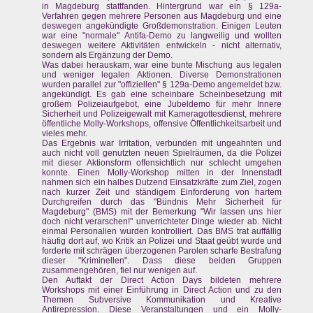
in Magdeburg stattfanden. Hintergrund war ein § 129a-
Verfahren gegen mehrere Personen aus Magdeburg und eine
deswegen angekündigte Großdemonstration. Einigen Leuten
war eine "normale" Antifa-Demo zu langweilig und wollten
deswegen weitere Aktivitäten entwickeln - nicht alternativ,
sondern als Ergänzung der Demo.
Was dabei herauskam, war eine bunte Mischung aus legalen
und weniger legalen Aktionen. Diverse Demonstrationen
wurden parallel zur "offiziellen" § 129a-Demo angemeldet bzw.
angekündigt. Es gab eine scheinbare Scheinbesetzung mit
großem Polizeiaufgebot, eine Jubeldemo für mehr Innere
Sicherheit und Polizeigewalt mit Kameragottesdienst, mehrere
öffentliche Molly-Workshops, offensive Öffentlichkeitsarbeit und
vieles mehr.
Das Ergebnis war Irritation, verbunden mit ungeahnten und
auch nicht voll genutzten neuen Spielräumen, da die Polizei
mit dieser Aktionsform offensichtlich nur schlecht umgehen
konnte. Einen Molly-Workshop mitten in der Innenstadt
nahmen sich ein halbes Dutzend Einsatzkräfte zum Ziel, zogen
nach kurzer Zeit und ständigem Einforderung von hartem
Durchgreifen durch das "Bündnis Mehr Sicherheit für
Magdeburg" (BMS) mit der Bemerkung "Wir lassen uns hier
doch nicht verarschen!" unverrichteter Dinge wieder ab. Nicht
einmal Personalien wurden kontrolliert. Das BMS trat auffällig
häufig dort auf, wo Kritik an Polizei und Staat geübt wurde und
forderte mit schrägen überzogenen Parolen scharfe Bestrafung
dieser "Kriminellen". Dass diese beiden Gruppen
zusammengehören, fiel nur wenigen auf.
Den Auftakt der Direct Action Days bildeten mehrere
Workshops mit einer Einführung in Direct Action und zu den
Themen Subversive Kommunikation und Kreative
Antirepression. Diese Veranstaltungen und ein Molly-