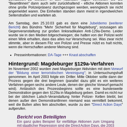
"BeamtInnen" dann auch sehr zurückhaltend - etliche Aktionen konnten
ohne große Polizeipräsenz durchgezogen werden, wenngleich sie nicht
angemeldet waren. Die Einheiten standen dann meist in irgendwelchen
Seitenstraßen und warteten ab.
Am Samstag, den 25.10.03 gab es dann eine
Jubeldemo
(
weiterer
Bericht
) des Bündnis "Mehr Sicherheit für Magdeburg", sozusagen als
Gegenveranstaltung zur großen linksradikalen Anti-129a-Demo. Leider
wurde sie in den Medien totgeschwiegen; die hatten von der Polizei wohl
einen Wink erhalten, dass das alles nur Verarschung sei. Was zwar nicht
stimmte, aber in diesem Filz von Polizei und Presse nützt es halt nichts,
wenn die Herrschaften anderer Meinung sind.
Presseinformationen:
DA-Tage
+++
Knast abschaffen
Hintergrund: Magdeburger §129a-Verfahren
Im November 2002 wurden zwei Magdeburger Aktivisten mit dem
Vorwurf
der "Bildung einer terroristischen Vereinigung"
; in Untersuchungshaft
genommen. Im April 2003 folgte ein Dritter. Mitte Oktober sollte dann der
Prozess gegen die drei beginnen (parallel dazu gibt es ein weiteres
Verfahren gegen sechs andere Leute, denen der gleiche Vorwurf gemacht
wird). Anlässlich des Prozessbeginns sollte es eine bundesweite
Demonstration gegen den §129a in Magdeburg geben. Damit es nicht nur
bei der üblichen Latsch-Veranstaltung hinter Polizei- Ketten bleibt, bei
denen außer den DemonstrantInnen niemand was vermittelt bekommt,
weil die Bullen alles fein abschotten, wurde zu den "
Direct Action Days
"
aufgerufen.
Bericht von Beteiligten
Ein ganz gutes Beispiel für vielfältige Aktionen zum Umgang
mit staatlicher Repression sind die Direct Action Days, die 2003