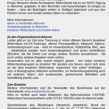
Einige Versuche dieser Art kreativen Widerstands hat es zur NATO-Tagung
in München gegeben. In den Berichten und Auswertungen ist einiges zu
finden – viele der Beteiligten wollen in Stuttgart dabeisein und aus den
Fehlern lernen und kreativ weitere Ideen zu entwickeln.
Mehr Informationen:
Ideen zu konkreten Aktionen
Auswertungstexte zu München
Kreativer Widerstand und Direkte Aktion
Zu den Organisationsstrukturen:
Leider gibt es zur Zeit eine Trennung in einen offenen Bereich (kreativer
Widerstand mit DA-Trainings, offener Presseplattform, Infopunkt, Aktions-
Vorbereitungsraum usw. - wird im Umweltzentrum, Rotebühlstr. 86/1, sein
... Infotelefone werden noch bekanntgegeben) und einen nichtoffenen
(Bündnis, die die Demo und einige weitere Termine koordinieren - Ort
noch unklar, weitere Angaben siehe unten).
Kooperation soll es aber soweit möglich geben - von seiten kreativer
Widerstandsgruppen ja ohnehin! Wir würden uns freuen, wenn sich viele
an der Idee kreativen Widerstand, organisiert "von unten" beteiligen ...
also in Basisgruppen Aktionen vorbereiten, im Vorbereitungstraining auch
mit anderen "üben", sich austauschen, gemeinsame Aktivitäten und
Vermittlung planen usw.
Zum Bündnis:
Weitere Informationen und die Newsletter des Bündnisses auf der
Internetseite
www.antiatomforum.de/
Infos im Vorfeld auch beim Infotelefon des Aktionsbündnis CASTOR-
Widerstand Neckarwestheim unter 07141 / 903363 oder im Internet unter
Spendenkonto des Bündnisses (steuerlich absetzbar): Bund der
Bürgerinitiativen mittlerer Neckar e. V., Kto. Nr. 47 17 90 001, Volksbank