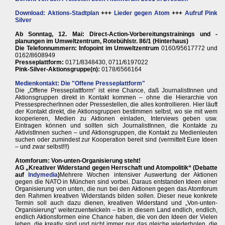
Download: Aktions-Stadtplan
+++
Lieder gegen Atom
+++
Aufruf Pink
Silver
Ab Sonntag, 12. Mai: Direct-Action-Vorbereitungstrainings und -
planungen im Umweltzentrum, Rotebühlstr. 86/1 (Hinterhaus)
Die Telefonnummern: Infopoint im Umweltzentrum
0160/95617772 und
0162/8608949
Presseplattform:
0171/8348430, 0711/6197022
Pink-Silver-Aktionsgruppe(n):
0178/6566164
Medienkontakt: Die "Offene Presseplattform"
Die „Offene Presseplattform“ ist eine Chance, daß JournalistInnen und
Aktionsgruppen direkt in Kontakt kommen – ohne die Hierarchie von
PressesprecherInnen oder Pressestellen, die alles kontrollieren. Hier läuft
der Kontakt direkt, die Aktionsgruppen bestimmen selbst, wo sie mit wem
kooperieren, Medien zu Aktionen einladen, Interviews geben usw.
Eintragen können und sollten sich JournalistInnen, die Kontakte zu
AktivistInnen suchen – und Aktionsgruppen, die Kontakt zu Medienleuten
suchen oder zumindest zur Kooperation bereit sind (vermittelt Eure Ideen
– und zwar selbst!!!)
Atomforum: Von-unten-Organisierung steht!
AG „Kreativer Widerstand gegen Herrschaft und Atompolitik“ (Debatte
auf
Indymedia
)
Mehrere Wochen intensiver Auswertung der Aktionen
gegen die NATO in München sind vorbei. Daraus entstanden Ideen einer
Organisierung von unten, die nun bei den Aktionen gegen das Atomforum
den Rahmen kreativen Widerstands bilden sollen. Dieser neue konkrete
Termin soll auch dazu dienen, kreativen Widerstand und „Von-unten-
Organisierung“ weiterzuentwickeln – bis in diesem Land endlich, endlich,
endlich Aktionsformen eine Chance haben, die von den Ideen der Vielen
leben, die kreativ sind und nicht immer nur das gleiche wiederholen, die