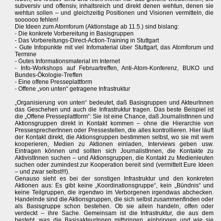
subversiv und offensiv, inhaltsreich und direkt denen wehtun, denen sie
wehtun sollen – und gleichzeitig Positionen und Visionen vermitteln, die
soooooo fehlen!
Die Ideen zum Atomforum (Aktionstage ab 11.5.) sind bislang:
- Die konkrete Vorbereitung in Basisgruppen
- Das Vorbereitungs-Direct-Action-Training in Stuttgart
- Gute Infopunkte mit viel Infomaterial über Stuttgart, das Atomforum und
Termine
- Gutes Informationsmaterial im Internet
- Info-Workshops auf Februartreffen, Anti-Atom-Konferenz, BUKO und
Bundes-Ökologie-Treffen
- Eine offene Presseplattform
- Offene „von unten“ getragene Infrastruktur
„Organisierung von unten“ bedeutet, daß Basisgruppen und AkteurInnen
das Geschehen und auch die Infrastruktur tragen. Das beste Beispiel ist
die „Offene Presseplattform“: Sie ist eine Chance, daß JournalistInnen und
Aktionsgruppen direkt in Kontakt kommen – ohne die Hierarchie von
PressesprecherInnen oder Pressestellen, die alles kontrollieren. Hier läuft
der Kontakt direkt, die Aktionsgruppen bestimmen selbst, wo sie mit wem
kooperieren, Medien zu Aktionen einladen, Interviews geben usw.
Eintragen können und sollten sich JournalistInnen, die Kontakte zu
AktivistInnen suchen – und Aktionsgruppen, die Kontakt zu Medienleuten
suchen oder zumindest zur Kooperation bereit sind (vermittelt Eure Ideen
– und zwar selbst!!!).
Genauso sieht es bei der sonstigen Infrastruktur und den konkreten
Aktionen aus: Es gibt keine „Koordinationsgruppe“, kein „Bündnis“ und
keine Teilgruppen, die irgendwo im Verborgenen irgendwas abchecken.
Handelnde sind die Aktionsgruppen, die sich selbst zusammenfinden oder
als Basisgruppe schon bestehen. Ob sie allein handeln, offen oder
verdeckt – ihre Sache. Gemeinsam ist die Infrastruktur, die aus dem
besteht, was die BasisakteurInnen mitbringen, einbringen und wie sie