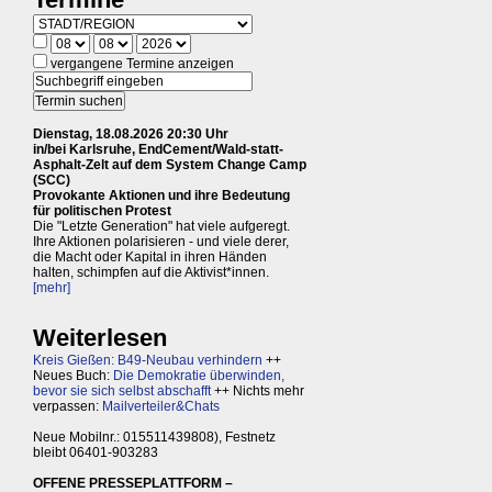
vergangene Termine anzeigen
Dienstag, 18.08.2026 20:30 Uhr
in/bei Karlsruhe, EndCement/Wald-statt-
Asphalt-Zelt auf dem System Change Camp
(SCC)
Provokante Aktionen und ihre Bedeutung
für politischen Protest
Die "Letzte Generation" hat viele aufgeregt.
Ihre Aktionen polarisieren - und viele derer,
die Macht oder Kapital in ihren Händen
halten, schimpfen auf die Aktivist*innen.
[mehr]
Weiterlesen
Kreis Gießen: B49-Neubau verhindern
++
Neues Buch:
Die Demokratie überwinden,
bevor sie sich selbst abschafft
++ Nichts mehr
verpassen:
Mailverteiler&Chats
Neue Mobilnr.: 015511439808), Festnetz
bleibt 06401-903283
OFFENE PRESSEPLATTFORM –