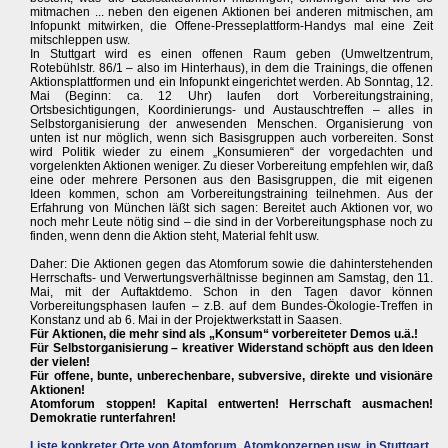
mitmachen ... neben den eigenen Aktionen bei anderen mitmischen, am
Infopunkt mitwirken, die Offene-Presseplattform-Handys mal eine Zeit
mitschleppen usw.
In Stuttgart wird es einen offenen Raum geben (Umweltzentrum,
Rotebühlstr. 86/1 – also im Hinterhaus), in dem die Trainings, die offenen
Aktionsplattformen und ein Infopunkt eingerichtet werden. Ab Sonntag, 12.
Mai (Beginn: ca. 12 Uhr) laufen dort Vorbereitungstraining,
Ortsbesichtigungen, Koordinierungs- und Austauschtreffen – alles in
Selbstorganisierung der anwesenden Menschen. Organisierung von
unten ist nur möglich, wenn sich Basisgruppen auch vorbereiten. Sonst
wird Politik wieder zu einem „Konsumieren“ der vorgedachten und
vorgelenkten Aktionen weniger. Zu dieser Vorbereitung empfehlen wir, daß
eine oder mehrere Personen aus den Basisgruppen, die mit eigenen
Ideen kommen, schon am Vorbereitungstraining teilnehmen. Aus der
Erfahrung von München läßt sich sagen: Bereitet auch Aktionen vor, wo
noch mehr Leute nötig sind – die sind in der Vorbereitungsphase noch zu
finden, wenn denn die Aktion steht, Material fehlt usw.
Daher: Die Aktionen gegen das Atomforum sowie die dahinterstehenden
Herrschafts- und Verwertungsverhältnisse beginnen am Samstag, den 11.
Mai, mit der Auftaktdemo. Schon in den Tagen davor können
Vorbereitungsphasen laufen – z.B. auf dem Bundes-Ökologie-Treffen in
Konstanz und ab 6. Mai in der Projektwerkstatt in Saasen.
Für Aktionen, die mehr sind als „Konsum“ vorbereiteter Demos u.ä.!
Für Selbstorganisierung – kreativer Widerstand schöpft aus den Ideen
der vielen!
Für offene, bunte, unberechenbare, subversive, direkte und visionäre
Aktionen!
Atomforum stoppen! Kapital entwerten! Herrschaft ausmachen!
Demokratie runterfahren!
Liste konkreter Orte von Atomforum, Atomkonzernen usw. in Stuttgart