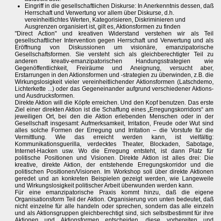
Eingriff in die gesellschaftlichen Diskurse: In Anerkenntnis dessen, daß
Herrschaft und Verwertung vor allem über Diskurse, d.h.
vereinheitlichtes Werten, Kategorisieren, Diskriminieren und
Ausgrenzen organisiert ist, gilt es, Aktionsformen zu finden
"Direct Action" und kreativen Widerstand verstehen wir als Teil
gesellschaftlicher Intervention gegen Herrschaft und Verwertung und als
Eröffnung von Diskussionen um visionäre, emanzipatorische
Gesellschaftsformen. Sie versteht sich als gleichberechtigter Teil zu
anderen kreativ-emanzipatorischen Handungsstrategien wie
Gegenöffentlichkeit, Freiräume und Aneignung, versucht aber,
Erstarrungen in den Aktionsformen und -strategien zu überwinden, z.B. die
Wirkungslosigkeit vieler vereinheitlichender Aktionsformen (Latschdemo,
Lichterkette ...) oder das Gegeneinander aufgrund verschiedener Aktions-
und Ausdrucksformen.
Direkte Aktion will die Köpfe erreichen. Und den Kopf benutzen. Das erste
Ziel einer direkten Aktion ist die Schaffung eines „Erregungskorridors“ am
jeweiligen Ort, bei den die Aktion erlebenden Menschen oder in der
Gesellschaft insgesamt: Aufmerksamkeit, Irritation, Freude oder Wut sind
alles solche Formen der Erregung und Irritation – die Vorstufe für die
Vermittlung. Wie das erreicht werden kann, ist vielfältig:
Kommunikationsguerilla, verdecktes Theater, Blockaden, Sabotage,
Internet-Hacken usw. Wo die Erregung entsteht, ist dann Platz für
politische Positionen und Visionen. Direkte Aktion ist alles drei: Die
kreative, direkte Aktion, der entstehende Erregungskorridor und die
politischen Positionen/Visionen. Im Workshop soll über direkte Aktionen
geredet und an konkreten Beispielen gezeigt werden, wie Langeweile
und Wirkungslosigkeit politischer Arbeit überwunden werden kann.
Für eine emanzipatorische Praxis kommt hinzu, daß die eigene
Organisationsform Teil der Aktion. Organisierung von unten bedeutet, daß
nicht einzelne für alle handeln oder sprechen, sondern das alle einzeln
und als Aktionsgruppen gleichberechtigt sind, sich selbstbestimmt für ihre
Aktionen und Aktionsformen entscheiden, diese vorbereiten und