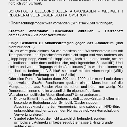
nördlich von Stuttgart.
SOFORTIGE STILLLEGUNG ALLER ATOMANLAGEN - WELTWEIT !
REGENERATIVE ENERGIEN STATT ATOMSTROM !
* Übernachtungsmöglichkeit vorhanden (Schlafsack/Zelt mitbringen)
Kreativer Widerstand: Denkmuster einreißen – Herrschaft
demaskieren – Visionen vermitteln!
Einige Gedanken zu Aktionsstrategien gegen das Atomforum (und
nicht nur dort ...)
OK, es wäre ganz einfach. So wie meistens halt. Wir versammeln uns mit
Transparenten und Sprechchören (vielleicht sogar mal was anderes als
„Hopp hopp hopp, Atomkraft stopp“ oder „Hoch die internationale, ach ne
antinationale, oder doch antideutsche, naja irgendeine Solidarität“). Und
stellen und vor den Tagungsort des Atomforums (falls wir da hinkommen),
um laut zu fordern, daß Schluß sein muß mit der Atomenergie (völlig
überraschende Forderung an dieser Stelle).
Oder eine Demo: Da laufen dann 300 oder 1000 oder mehr Leute durch
irgendwelche Straße. Rundherum gucken einige Menschen auf die
Menge, andere aus Fenster. Aber sie sehen und hören nur wenig. Die
DemonstrantInnen sind im wesentlich ihr eigenes Publikum.
Was aber soll politische Aktion überhaupt? Unter anderem ...
Direkter Eingriff in das Geschehen, gezielt ausgewählt an Stellen mit
besonderer Bedeutung oder Symbolik (Castor stoppen,
Abschniedeknast einreißen, Armeeeinrichtung sabotieren, NPD-Büro
unbrauchbar machen ... eben den Normalbetrieb von Herrschaft und
Verwertung stören)
Symbolische Aktion, die nicht tatsächlich behindert, sondern
symbolisiert, Aufmerksamkeit erzeugt, thematisiert, Hintergründe
aufdeckt usw.