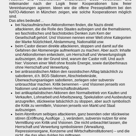
miteinander nach der Logik freier Kooperationen bzw. freier
Vereinbarungen agieren. Ideen wie die offene Presseplattform bei den
NATO-Aktionen in München zeigen, wie solche Kooperationen möglich
sind.
Das alles bedeutet ...
bei Naziaufmärschen Aktionsformen finden, die Nazis direkt
attackieren, die die Rolle des Staates aufzeigen und die thematisieren,
wo faschistisches und faschistoides Denken zum Kern der
Gesellschaft gehört. Und Visionen nennen einer Welt ohne Kategorien
der Marke Nützlichkeit, Abstammung, Nationalität usw.
beim Castor diesen direkte attackieren, stoppen und damit auf die
Gefahren der Atomenergie aufmerksam zu machen. Aber auch: Inhalte
und Aktionsformen entwickeln, um Herrschaft und Verwertungslogik
aufzuzeigen, die der Grund sind, warum der Castor rollt. Und auch
hier: Visionen einer Welt ohne fossile Energie, sowie darüberhinaus
ohne Herrschaft und Verwertung.
bei antirassistischen Aktion den rassistischen Alltag tatsächlich zu
sabotieren, d.h. BGS-Stationen, Abschiebeknäste,
Überwachungsanlagen sabotieren, zerlegen oder subversiv
unbrauchbar machen. Kritik benennen – und Visionen jenseits von
Nationen und anderen Herrschaftsstrukturen.
bei antikapitalistischen Aktionen den Normalbetrieb von Kaufen und
Verkaufen, Lohnarbeit und Arbeitszwang, Spekulation und Ausbeutung
anzugreifen, stückweise tatsächlich zu stoppen, aber auch symbolisch
die Kritik zu vermitteln, Visionen jenseits von Markt und Staat
aufzuzeigen.
beim Atomforum selbiges attackieren, ganz beenden oder stückweise
stören (Eröffnung, Ausflüge ...), verändern, subversiv nutzen für eine
Vermittlung von Kritik und Visionen. Die nicht unbeachtet lassen, die
Herrschaft und Verwertung symbolisieren (Verwaltung,
Repressionsorgane, Konzerne und Wirtschaftsinstitutionen) – und die
nicht, die das alles dulden bis mittragen.