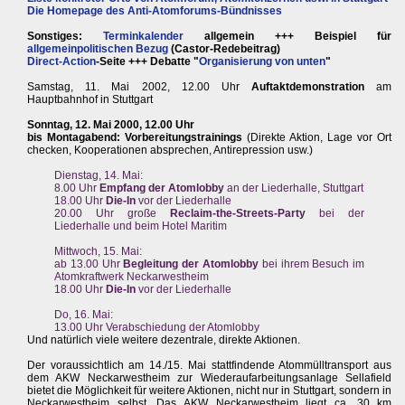
Die Homepage des Anti-Atomforums-Bündnisses
Sonstiges:
Terminkalender
allgemein +++ Beispiel für
allgemeinpolitischen Bezug
(Castor-Redebeitrag)
Direct-Action
-Seite +++ Debatte "
Organisierung von unten
"
Samstag, 11. Mai 2002, 12.00 Uhr
Auftaktdemonstration
am
Hauptbahnhof in Stuttgart
Sonntag, 12. Mai 2000, 12.00 Uhr
bis Montagabend: Vorbereitungstrainings
(Direkte Aktion, Lage vor Ort
checken, Kooperationen absprechen, Antirepression usw.)
Dienstag, 14. Mai:
8.00 Uhr
Empfang der Atomlobby
an der Liederhalle, Stuttgart
18.00 Uhr
Die-In
vor der Liederhalle
20.00 Uhr große
Reclaim-the-Streets-Party
bei der
Liederhalle und beim Hotel Maritim
Mittwoch, 15. Mai:
ab 13.00 Uhr
Begleitung der Atomlobby
bei ihrem Besuch im
Atomkraftwerk Neckarwestheim
18.00 Uhr
Die-In
vor der Liederhalle
Do, 16. Mai:
13.00 Uhr Verabschiedung der Atomlobby
Und natürlich viele weitere dezentrale, direkte Aktionen.
Der voraussichtlich am 14./15. Mai stattfindende Atommülltransport aus
dem AKW Neckarwestheim zur Wiederaufarbeitungsanlage Sellafield
bietet die Möglichkeit für weitere Aktionen, nicht nur in Stuttgart, sondern in
Neckarwestheim selbst. Das AKW Neckarwestheim liegt ca. 30 km