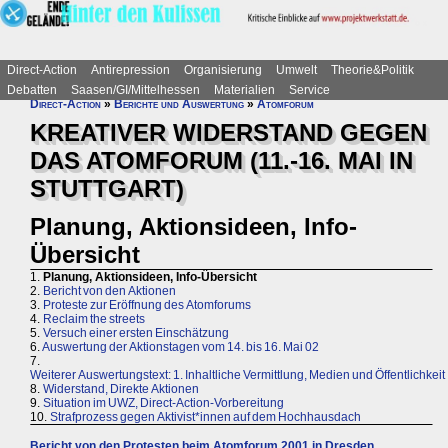
Direct-Action
Antirepression
Organisierung
Umwelt
Theorie&Politik
Debatten
Saasen/GI/Mittelhessen
Materialien
Service
Direct-Action
»
Berichte und Auswertung
»
Atomforum
KREATIVER WIDERSTAND GEGEN
DAS ATOMFORUM (11.-16. MAI IN
STUTTGART)
Planung, Aktionsideen, Info-
Übersicht
1.
Planung, Aktionsideen, Info-Übersicht
2.
Bericht von den Aktionen
3.
Proteste zur Eröffnung des Atomforums
4.
Reclaim the streets
5.
Versuch einer ersten Einschätzung
6.
Auswertung der Aktionstagen vom 14. bis 16. Mai 02
7.
Weiterer Auswertungstext: 1. Inhaltliche Vermittlung, Medien und Öffentlichkeit
8.
Widerstand, Direkte Aktionen
9.
Situation im UWZ, Direct-Action-Vorbereitung
10.
Strafprozess gegen Aktivist*innen auf dem Hochhausdach
Bericht von den Protesten beim Atomforum 2001 in Dresden