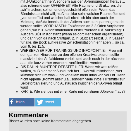
mit „FUnktionärInnen“, sondern aus den Aktionsgruppen heraus ...
also rotierend usw. OFFENHEIT: Alle Räume und Strukturen, die
„wir“ machen, sollten uneingeschränkt offen sein. Wenn das
Bündnis das nicht will, muß halt klar sein, welcher Raum offen und
„von unten“ ist und welcher halt nicht. Ich bin aber auch der
Meinung, daß da innerhalb der Aktiven auch transparent gemacht
werden sollte. VORPHASEN: Es könnten an 2-3 Orten Vorphasen
geben, wo z.B. Aktionsmaterialen erstellt werden u.ä. Vorschlag: 1.
Auf dem BÖT in Konstanz (wenn es dort Menschen organisieren)
und dann von da nach Stuttgart. 2. In Stuttgart selbst. 3. In Saasen
für alle, die Bock auf kreative Zwischenstation hier haben ... so ca.
vom 9. bis 11.5.
WERBEFLYER FÜR TRAININGS UND INFOPOINT: Ein Flyer mit
den ganzen Hinweisen zu den offenen Kreativstrukturen sollte
massiv bei der Auftaktdemo verteilt und auch noch in der nächsten
aaa, die kurz vorher erscheint, veröffentlicht werden.
BIS DAHIN: MUNTERE DEBATTE HIER! Wenn wir was reißen
wollen, muß hier mehr Austausch her ... wer will mitmischen, wer
kümmert sich um was - und vor allem mehr Infos von vor Ort. Denn
nicht Appelle „Kommt alle!“ u.ä., sondern viele Infos, Hilfsmittel zur
Selbstorganisierung und Austausch zwischen den Aktiven bringt
was!
KARTE: WIe sieht es mit einer Karte mit sonstigen „Objekten“ aus?
Kommentare
Bisher wurden noch keine Kommentare abgegeben.