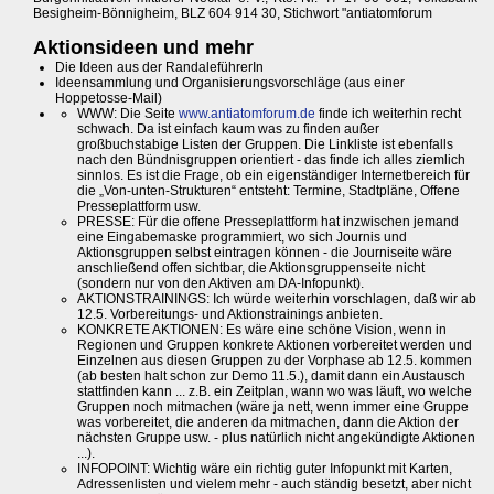
Besigheim-Bönnigheim, BLZ 604 914 30, Stichwort "antiatomforum
Aktionsideen und mehr
Die Ideen aus der RandaleführerIn
Ideensammlung und Organisierungsvorschläge (aus einer
Hoppetosse-Mail)
WWW: Die Seite
www.antiatomforum.de
finde ich weiterhin recht
schwach. Da ist einfach kaum was zu finden außer
großbuchstabige Listen der Gruppen. Die Linkliste ist ebenfalls
nach den Bündnisgruppen orientiert - das finde ich alles ziemlich
sinnlos. Es ist die Frage, ob ein eigenständiger Internetbereich für
die „Von-unten-Strukturen“ entsteht: Termine, Stadtpläne, Offene
Presseplattform usw.
PRESSE: Für die offene Presseplattform hat inzwischen jemand
eine Eingabemaske programmiert, wo sich Journis und
Aktionsgruppen selbst eintragen können - die Journiseite wäre
anschließend offen sichtbar, die Aktionsgruppenseite nicht
(sondern nur von den Aktiven am DA-Infopunkt).
AKTIONSTRAININGS: Ich würde weiterhin vorschlagen, daß wir ab
12.5. Vorbereitungs- und Aktionstrainings anbieten.
KONKRETE AKTIONEN: Es wäre eine schöne Vision, wenn in
Regionen und Gruppen konkrete Aktionen vorbereitet werden und
Einzelnen aus diesen Gruppen zu der Vorphase ab 12.5. kommen
(ab besten halt schon zur Demo 11.5.), damit dann ein Austausch
stattfinden kann ... z.B. ein Zeitplan, wann wo was läuft, wo welche
Gruppen noch mitmachen (wäre ja nett, wenn immer eine Gruppe
was vorbereitet, die anderen da mitmachen, dann die Aktion der
nächsten Gruppe usw. - plus natürlich nicht angekündigte Aktionen
...).
INFOPOINT: Wichtig wäre ein richtig guter Infopunkt mit Karten,
Adressenlisten und vielem mehr - auch ständig besetzt, aber nicht