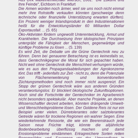
Aus Dirk Maxeiner/Michael Miersch, 2002: "Die Zukunft und
ihre Feinde", Eichborn in Frankfurt
Die Armen würden noch ärmer, weil sie uns noch nicht einmal
mehr ihre Rohstoffe verkaufen könnten (geschweige denn
technische oder finanzielle Unterstützung erwarten dürften).
Ein Prozent weniger Inlandsprodukt in den Industrienationen
heißt für die Entwicklungsländer 60 Milliarden Dollar
Exportausfall. ...
(S. 65)
Öko-Aktivisten fördern ungewollt Unterentwicklung, Armut und
Krankheiten. Die Durchsetzung ihrer idologischen Prinzipien
untergräbt die Fähigkeit der Menschen, gegenwärtige und
künftige Probleme zu lösen ...
(S. 139)
Es wird Zeit, die Debatte um die Grüne Gentechnik neu zu
führen. Denn bei genauerer Betrachtung ist es keinesfalls so,
dass Gentechnikgegner die Moral für sich gepachtet haben.
Nicht weil ohne Gentechnik die Menschheit verhungern würde,
wie es aus den Propagandaabteilungen der Agrokonzerne
tönt. Das trifft - jedenfalls zur Zeit - nicht zu, denn die Potenziale
von Flächenerweiterung und konventionellen
Züchtungsmethoden sind noch immer nicht ausgereizt. Ein
Stopp der grünen Gentechnik wäre aus anderen Gründen
verantwortungslos: Er blockiert ökologische Zukunftsoptionen.
Noch sind die Fortschritte der Gentechniker im Agrarbereich
nicht besonders spektakulär. Aber manche Projekte, an denen
Wissenschaftler derzeit arbeiten, könnten drängende Umwelt-
und Menschheitsprobleme lösen. Der Goldene Reis ist nur ein
Beispiel unter vielen. Dürretolerantes oder salztolerantes
Getreide wären für trockene Regionen ein wahrer Segen. Eine
wiederkehrende Reissorte, die wie ein Beerenstrauch jede
Saison neue Früchte trägt, könnte die alljährliche
Bodenbearbeitung überflüssig machen und damit
Erosionsprobleme eindämmen. Ertragreichere Sorten retten