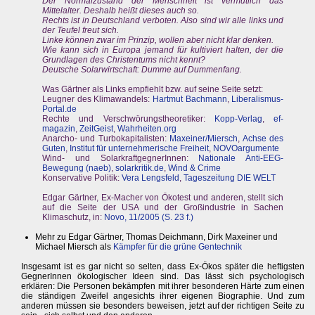
Der Normalzustand der Menschheit ist vermutlich das
Mittelalter. Deshalb heißt dieses auch so.
Rechts ist in Deutschland verboten. Also sind wir alle links und
der Teufel freut sich.
Linke können zwar im Prinzip, wollen aber nicht klar denken.
Wie kann sich in Europa jemand für kultiviert halten, der die
Grundlagen des Christentums nicht kennt?
Deutsche Solarwirtschaft: Dumme auf Dummenfang.
Was Gärtner als Links empfiehlt bzw. auf seine Seite setzt:
Leugner des Klimawandels:
Hartmut Bachmann
,
Liberalismus-
Portal.de
Rechte und Verschwörungstheoretiker:
Kopp-Verlag
,
ef-
magazin
,
ZeitGeist
,
Wahrheiten.org
Anarcho- und Turbokapitalisten:
Maxeiner/Miersch
,
Achse des
Guten
,
Institut für unternehmerische Freiheit
,
NOVOargumente
Wind- und SolarkraftgegnerInnen:
Nationale Anti-EEG-
Bewegung (naeb)
,
solarkritik.de
,
Wind & Crime
Konservative Politik:
Vera Lengsfeld
,
Tageszeitung DIE WELT
Edgar Gärtner, Ex-Macher von Ökotest und anderen, stellt sich
auf die Seite der USA und der Großindustrie in Sachen
Klimaschutz, in:
Novo, 11/2005 (S. 23 f.)
Mehr zu Edgar Gärtner, Thomas Deichmann, Dirk Maxeiner und
Michael Miersch als
Kämpfer für die grüne Gentechnik
Insgesamt ist es gar nicht so selten, dass Ex-Ökos später die heftigsten
GegnerInnen ökologischer Ideen sind. Das lässt sich psychologisch
erklären: Die Personen bekämpfen mit ihrer besonderen Härte zum einen
die ständigen Zweifel angesichts ihrer eigenen Biographie. Und zum
anderen müssen sie besonders beweisen, jetzt auf der richtigen Seite zu