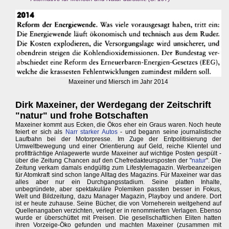
Maxeiner und Miersch im Jahr 2014
Dirk Maxeiner, der Werdegang der Zeitschrift
"natur" und frohe Botschaften
Maxeiner kommt aus Ecken, die Ökos eher ein Graus waren. Noch heute
feiert er sich als
Narr starker Autos
- und begann seine journalistische
Laufbahn bei der Motorpresse. Im Zuge der Entpolitisierung der
Umweltbewegung und einer Orientierung auf Geld, reiche Klientel und
profitträchtige Anlagewerte wurde Maxeiner auf wichtige Posten gespült -
über die Zeitung Chancen auf den Chefredakteursposten der "
natur
". Die
Zeitung verkam damals endgültig zum Lifestylemagazin. Werbeanzeigen
für Atomkraft sind schon lange Alltag des Magazins. Für Maxeiner war das
alles aber nur ein Durchgangsstadium. Seine platten Inhalte,
unbegründete, aber spektakuläre Polemiken passten besser in Fokus,
Welt und Bildzeitung, dazu Manager Magazin, Playboy und andere. Dort
ist er heute zuhause. Seine Bücher, die von Vorneherein weitgehend auf
Quellenangaben verzichten, verlegt er in renommierten Verlagen. Ebenso
wurde er überschüttet mit Preisen. Die gesellschaftlichen Eliten hatten
ihren Vorzeige-Öko gefunden und machten Maxeiner (zusammen mit