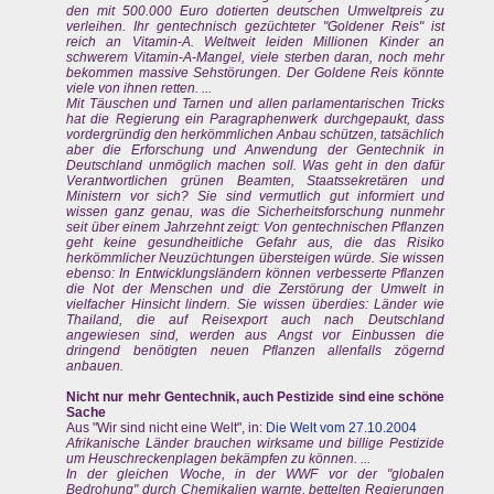
den mit 500.000 Euro dotierten deutschen Umweltpreis zu
verleihen. Ihr gentechnisch gezüchteter "Goldener Reis" ist
reich an Vitamin-A. Weltweit leiden Millionen Kinder an
schwerem Vitamin-A-Mangel, viele sterben daran, noch mehr
bekommen massive Sehstörungen. Der Goldene Reis könnte
viele von ihnen retten. ...
Mit Täuschen und Tarnen und allen parlamentarischen Tricks
hat die Regierung ein Paragraphenwerk durchgepaukt, dass
vordergründig den herkömmlichen Anbau schützen, tatsächlich
aber die Erforschung und Anwendung der Gentechnik in
Deutschland unmöglich machen soll. Was geht in den dafür
Verantwortlichen grünen Beamten, Staatssekretären und
Ministern vor sich? Sie sind vermutlich gut informiert und
wissen ganz genau, was die Sicherheitsforschung nunmehr
seit über einem Jahrzehnt zeigt: Von gentechnischen Pflanzen
geht keine gesundheitliche Gefahr aus, die das Risiko
herkömmlicher Neuzüchtungen übersteigen würde. Sie wissen
ebenso: In Entwicklungsländern können verbesserte Pflanzen
die Not der Menschen und die Zerstörung der Umwelt in
vielfacher Hinsicht lindern. Sie wissen überdies: Länder wie
Thailand, die auf Reisexport auch nach Deutschland
angewiesen sind, werden aus Angst vor Einbussen die
dringend benötigten neuen Pflanzen allenfalls zögernd
anbauen.
Nicht nur mehr Gentechnik, auch Pestizide sind eine schöne
Sache
Aus "Wir sind nicht eine Welt", in:
Die Welt vom 27.10.2004
Afrikanische Länder brauchen wirksame und billige Pestizide
um Heuschreckenplagen bekämpfen zu können. ...
In der gleichen Woche, in der WWF vor der "globalen
Bedrohung" durch Chemikalien warnte, bettelten Regierungen