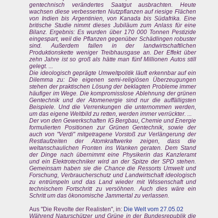
gentechnisch verändertes Saatgut ausbrachten. Heute
wachsen diese verbesserten Nutzpflanzen auf riesige Flächen
von Indien bis Argentinien, von Kanada bis Südafrika. Eine
britische Studie nimmt dieses Jubiläum zum Anlass für eine
Bilanz. Ergebnis: Es wurden über 170 000 Tonnen Pestizide
eingespart, weil die Pflanzen gegenüber Schädlingen robuster
sind. Außerdem fallen in der landwirtschaftlichen
Produktionskette weniger Treibhausgase an. Der Effekt über
zehn Jahre ist so groß als hätte man fünf Millionen Autos still
gelegt. ...
Die ideologisch geprägte Umweltpolitik läuft erkennbar auf ein
Dilemma zu: Die eigenen semi-religiösen Überzeugungen
stehen der praktischen Lösung der beklagten Probleme immer
häufiger im Wege. Die kompromisslose Ablehnung der grünen
Gentechnik und der Atomenergie sind nur die auffälligsten
Beispiele. Und die Verrenkungen die unternommen werden,
um das eigene Weltbild zu retten, werden immer verrückter. ...
Der von den Gewerkschaften IG Bergbau, Chemie und Energie
formulierten Positionen zur Grünen Gentechnik, sowie der
auch von "Verdi" mitgetragene Vorstoß zur Verlängerung der
Restlaufzeiten der Atomkraftwerke zeigen, dass die
weltanschaulichen Fronten ins Wanken geraten. Dem Stand
der Dinge nach übernimmt eine Physikerin das Kanzleramt
und ein Elektrotechniker wird an der Spitze der SPD stehen.
Gemeinsam haben sie die Chance die Ressorts Umwelt und
Forschung, Verbraucherschutz und Landwirtschaft ideologisch
zu entrümpeln und das Land wieder mit Wissenschaft und
technischem Fortschritt zu versöhnen. Auch dies wäre ein
Schritt um das ökonomische Jammertal zu verlassen.
Aus "Die Revolte der Realisten", in:
Die Welt vom 27.05.02
Während Naturschützer und Grüne in der Bundesrepublik die