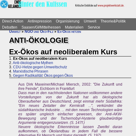
Direct-Action
Antirepression
Organisierung
Umwelt
Theorie&Politik
Debatten
Saasen/GI/Mittelhessen
Materialien
Service
Umwelt
»
NGO und Öko-Filz
»
Ex-Ökos hetzen
ANTI-ÖKOLOGIE
Ex-Ökos auf neoliberalem Kurs
1.
Ex-Ökos auf neoliberalem Kurs
2.
Anti-ökologische Mythen
3.
CDU-Hetze gegen Umweltschutz
4.
Marxistische Phrasen
5.
Gegen Radikalität: Ökos gegen Ökos
Aus Dirk Maxeiner/Michael Miersch, 2002: "Die Zukunft und
ihre Feinde", Eichborn in Frankfurt
Dass man in den nachholenden Nationen vollkommen andere
Vorstellungen von der Zukunft hat als ökologische
Oberaufseher aus Deutschland, zeigt einmal mehr Südafrika:
"Ein neues Zeitalter der Kernkraft ...", verkündet die
südafrikanische Industrie. ... mit den neuen Technologien wäre
es später ungleich einfacher gewesen, der Anti-AKW-
Bewegung und der Tschernobyl-Hysterie glaubwürdige
Argumente entgegenzusetzen. (S. 147f.)
Neuere ökologische Erkenntnisse lassen Zweifel daran
aufkommen, ob Ökolandbau in jedem Fall die bessere
Alternative für Mensch und Natur darstellt. (S. 197)