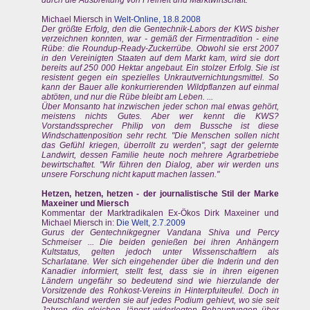
durch die Ausbreitung von Freiheit und Marktwirtschaft.
Michael Miersch in
Welt-Online, 18.8.2008
Der größte Erfolg, den die Gentechnik-Labors der KWS bisher
verzeichnen konnten, war - gemäß der Firmentradition - eine
Rübe: die Roundup-Ready-Zuckerrübe. Obwohl sie erst 2007
in den Vereinigten Staaten auf dem Markt kam, wird sie dort
bereits auf 250 000 Hektar angebaut. Ein stolzer Erfolg. Sie ist
resistent gegen ein spezielles Unkrautvernichtungsmittel. So
kann der Bauer alle konkurrierenden Wildpflanzen auf einmal
abtöten, und nur die Rübe bleibt am Leben. ...
Über Monsanto hat inzwischen jeder schon mal etwas gehört,
meistens nichts Gutes. Aber wer kennt die KWS?
Vorstandssprecher Philip von dem Bussche ist diese
Windschattenposition sehr recht. "Die Menschen sollen nicht
das Gefühl kriegen, überrollt zu werden", sagt der gelernte
Landwirt, dessen Familie heute noch mehrere Agrarbetriebe
bewirtschaftet. "Wir führen den Dialog, aber wir werden uns
unsere Forschung nicht kaputt machen lassen."
Hetzen, hetzen, hetzen - der journalistische Stil der Marke
Maxeiner und Miersch
Kommentar der Marktradikalen Ex-Ökos Dirk Maxeiner und
Michael Miersch in:
Die Welt, 2.7.2009
Gurus der Gentechnikgegner Vandana Shiva und Percy
Schmeiser ... Die beiden genießen bei ihren Anhängern
Kultstatus, gelten jedoch unter Wissenschaftlern als
Scharlatane. Wer sich eingehender über die Inderin und den
Kanadier informiert, stellt fest, dass sie in ihren eigenen
Ländern ungefähr so bedeutend sind wie hierzulande der
Vorsitzende des Rohkost-Vereins in Hinterpfuiteufel. Doch in
Deutschland werden sie auf jedes Podium gehievt, wo sie seit