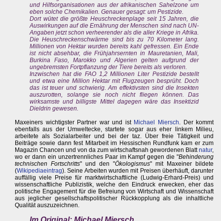
und Hilfsorganisationen aus der afrikanischen Sahelzone um
eben solche Chemikalien. Genauer gesagt: um Pestizide.
Dort wütet die größte Heuschreckenplage seit 15 Jahren, die
Auswirkungen auf die Ernährung der Menschen sind nach UN-
Angaben jetzt schon verheerender als die aller Kriege in Afrika.
Die Heuschreckenschwärme sind bis zu 70 Kilometer lang.
Millionen von Hektar wurden bereits kahl gefressen. Ein Ende
ist nicht absehbar, die Frühjahrsernten in Mauretanien, Mali,
Burkina Faso, Marokko und Algerien gelten aufgrund der
ungebremsten Fortpflanzung der Tiere bereits als verloren.
Inzwischen hat die FAO 1,2 Millionen Liter Pestizide bestellt
und etwa eine Million Hektar mit Flugzeugen besprüht. Doch
das ist teuer und schwierig. Am effektivsten sind die Insekten
auszurotten, solange sie noch nicht fliegen können. Das
wirksamste und billigste Mittel dagegen wäre das Insektizid
Dieldrin gewesen.
Maxeiners wichtigster Partner war und ist
Michael Miersch
. Der kommt
ebenfalls aus der Umweltecke, startete sogar aus eher linkem Milieu,
arbeitete als Sozialarbeiter und bei der taz. Über freie Tätigkeit und
Beiträge sowie dann fest Mitarbeit im Hessischen Rundfunk kam er zum
Magazin Chancen und von da zum wirtschaftsnah gewordenen Blatt
natur
,
wo er dann ein unzertrennliches Paar im Kampf gegen die "
Behinderung
technischen Fortschritts
" und den "
Ökologismus
" mit Maxeiner bildete
(
Wikipediaeintrag
). Seine Arbeiten wurden mit Preisen überhäuft, darunter
auffällig viele Preise für marktwirtschaftliche (Ludwig-Erhard-Preis) und
wissenschaftliche Publizistik, welche den Eindruck erwecken, eher das
politische Engagement für die Befreiung von Wirtschaft und Wissenschaft
aus jeglicher gesellschaftspolitischer Rückkopplung als die inhaltliche
Qualität auszuzeichnen.
Im Original: Michael Miersch