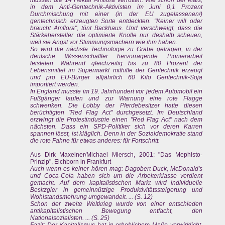
müssen die 14 Hektar Amflora verrotten. Wie schon der Mais,
in dem Anti-Gentechnik-Aktivisten im Juni 0,1 Prozent
Durchmischung mit einer (in der EU zugelassenen!)
gentechnisch erzeugten Sorte entdeckten. "Keiner will oder
braucht Amflora", tönt Backhaus. Und verschweigt, dass die
Stärkehersteller die optimierte Knolle nur deshalb scheuen,
weil sie Angst vor Stimmungsmachern wie ihm haben.
So wird die nächste Technologie zu Grabe getragen, in der
deutsche Wissenschaftler hervorragende Pionierarbeit
leisteten. Während gleichzeitig bis zu 80 Prozent der
Lebensmittel im Supermarkt mithilfe der Gentechnik erzeugt
und pro EU-Bürger alljährlich 60 Kilo Gentechnik-Soja
importiert werden.
In England musste im 19. Jahrhundert vor jedem Automobil ein
Fußgänger laufen und zur Warnung eine rote Flagge
schwenken. Die Lobby der Pferdebesitzer hatte diesen
berüchtigten "Red Flag Act" durchgesetzt. Im Deutschland
erzwingt die Protestindustrie einen "Red Flag Act" nach dem
nächsten. Dass ein SPD-Politiker sich vor deren Karren
spannen lässt, ist kläglich. Denn in der Sozialdemokratie stand
die rote Fahne für etwas anderes: für Fortschritt.
Aus Dirk Maxeiner/Michael Miersch, 2001: "Das Mephisto-
Prinzip", Eichborn in Frankfurt
Auch wenn es keiner hören mag: Dagobert Duck, McDonald's
und Coca-Cola haben sich um die Arbeiterklasse verdient
gemacht. Auf dem kapitalistischen Markt wird individuelle
Besitzgier in gemeinnützige Produktivitätssteigerung und
Wohlstandsmehrung umgewandelt. ... (S. 12)
Schon der zweite Weltkrieg wurde von einer entschieden
antikapitalistischen Bewegung entfacht, den
Nationalsozialisten. ... (S. 25)