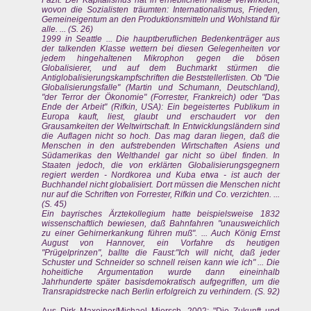
Fazit: Der Kapitalismus hat in erheblichem Maße verwirklicht,
wovon die Sozialisten träumten: Internationalismus, Frieden,
Gemeineigentum an den Produktionsmitteln und Wohlstand für
alle. ... (S. 26)
1999 in Seattle ... Die hauptberuflichen Bedenkenträger aus
der talkenden Klasse wettern bei diesen Gelegenheiten vor
jedem hingehaltenen Mikrophon gegen die bösen
Globalisierer, und auf dem Buchmarkt stürmen die
Antiglobalisierungskampfschriften die Beststellerlisten. Ob "Die
Globalisierungsfalle" (Martin und Schumann, Deutschland),
"der Terror der Ökonomie" (Forrester, Frankreich) oder "Das
Ende der Arbeit" (Rifkin, USA): Ein begeistertes Publikum in
Europa kauft, liest, glaubt und erschaudert vor den
Grausamkeiten der Weltwirtschaft. In Entwicklungsländern sind
die Auflagen nicht so hoch. Das mag daran liegen, daß die
Menschen in den aufstrebenden Wirtschaften Asiens und
Südamerikas den Welthandel gar nicht so übel finden. In
Staaten jedoch, die von erklärten Globalisierungsgegnern
regiert werden - Nordkorea und Kuba etwa - ist auch der
Buchhandel nicht globalisiert. Dort müssen die Menschen nicht
nur auf die Schriften von Forrester, Rifkin und Co. verzichten. ...
(S. 45)
Ein bayrisches Ärztekollegium hatte beispielsweise 1832
wissenschaftlich bewiesen, daß Bahnfahren "unausweichlich
zu einer Gehirnerkankung führen muß". ... Auch König Ernst
August von Hannover, ein Vorfahre ds heutigen
"Prügelprinzen", ballte die Faust:"Ich will nicht, daß jeder
Schuster und Schneider so schnell reisen kann wie ich" ... Die
hoheitliche Argumentation wurde dann eineinhalb
Jahrhunderte später basisdemokratisch aufgegriffen, um die
Transrapidstrecke nach Berlin erfolgreich zu verhindern. (S. 92)