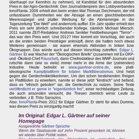
überhaupt zur Kenntnis zu nehmen), ist Kandidat für den absurdesten
Preis in der Agro-Gentechnik: Den Journalistenpreis des Lobbyverbandes
InnoPlanta. 2009 erhielt den beim ersten Mal Thomas Deichmann, der mit
unfassbaren Dummheiten wie der Absage an einen gleichbleibenden
Meeresspiegel und platter Werbung für die Atomenergie in der
Tageszeitung "Die Welt" und andernorts auffiel. Ein Jahr später erhielt den
Preis ein sehr ähnlich schreibender Kollege, nämlich Michael Miersch.
2011 nannte ZEIT-Redakteur Andreas Senkter Feldbefreiungen "Terror" -
das war den Preis wert. Und 2012? Hier kommt ein Vorschlag, der auch
an die ersten beiden Preisträger anknüpft, denn die hatten noch etwas
Weiteres gemeinsam - sie waren ehemals Aktivisten in linken bzw.
Ökogruppen. Das würde auch auf diesen Vorschlag zutreffen:
Edgar L.
Gärtner
. Er war Macher der "Ökologischen Briefe" (zusammen mit Ex-DKP-
und -Ökotest-Chef
Räuschel
), dann Chefredakteur des WWF-Journals und
rutschte dann (wie so viele) immer mehr in die Arme der (zahlenden)
Industrie. Heute betreibt er
www.gaertner-online.de
, eine platt-
ideologische
Kampfplattform für totalen Marktliberalismus
. Und hetzt
gegen die GentechnikkritikerInnen. Um den schon bestehenden Reigen
an Plattitüden zu erweitern, nannte er diese jetzt "kindisch" und befand,
dass es "ethisch geboten" sei, die Gentechnik zu nutzen. Seine Texte
veröffentlicht er gerne in "eigentümlich frei"
, einer rechtslastigen Zeitung,
die auch ansonsten versucht, die Thesen ziemlich wirrer Leute zu
verbreiten, z.B. Thilo Sarrazins.
Also:
InnoPlanta
-Preis 2012 für Edgar Gärtner. Er steht für alles Dumme,
was diesen Preis zu einzigartig macht!
Im Original: Edgar L. Gärtner auf seiner
Homepage
Ausgewählte
Gärtner-Sprüche
Wenn die Staatsquote auf zehn Prozent gesunken ist, können
wir wieder über Politik reden.