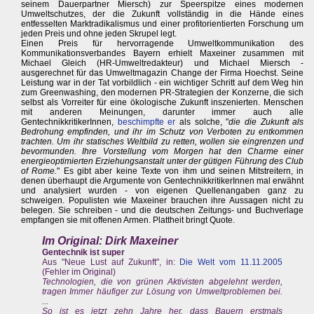
seinem Dauerpartner Miersch) zur Speerspitze eines modernen
Umweltschutzes, der die Zukunft vollständig in die Hände eines
entfesselten Marktradikalismus und einer profitorientierten Forschung um
jeden Preis und ohne jeden Skrupel legt.
Einen Preis für hervorragende Umweltkommunikation des
Kommunikationsverbandes Bayern erhielt Maxeiner zusammen mit
Michael Gleich (HR-Umweltredakteur) und Michael Miersch -
ausgerechnet für das Umweltmagazin Change der Firma Hoechst. Seine
Leistung war in der Tat vorbildlich - ein wichtiger Schritt auf dem Weg hin
zum Greenwashing, den modernen PR-Strategien der Konzerne, die sich
selbst als Vorreiter für eine ökologische Zukunft inszenierten. Menschen
mit anderen Meinungen, darunter immer auch alle
GentechnikkritikerInnen,
beschimpfte er
als solche, "
die die Zukunft als
Bedrohung empfinden, und ihr im Schutz von Verboten zu entkommen
trachten. Um ihr statisches Weltbild zu retten, wollen sie eingrenzen und
bevormunden. Ihre Vorstellung vom Morgen hat den Charme einer
energieoptimierten Erziehungsanstalt unter der gütigen Führung des Club
of Rome.
" Es gibt aber keine Texte von ihm und seinen Mitstreitern, in
denen überhaupt die Argumente von GentechnikkritikerInnen mal erwähnt
und analysiert wurden - von eigenen Quellenangaben ganz zu
schweigen. Populisten wie Maxeiner brauchen ihre Aussagen nicht zu
belegen. Sie schreiben - und die deutschen Zeitungs- und Buchverlage
empfangen sie mit offenen Armen. Plattheit bringt Quote.
Im Original: Dirk Maxeiner
Gentechnik ist super
Aus "Neue Lust auf Zukunft", in:
Die Welt vom 11.11.2005
(Fehler im Original)
Technologien, die von grünen Aktivisten abgelehnt werden,
tragen Immer häufiger zur Lösung von Umweltproblemen bei.
...
So ist es jetzt zehn Jahre her, dass Bauern erstmals