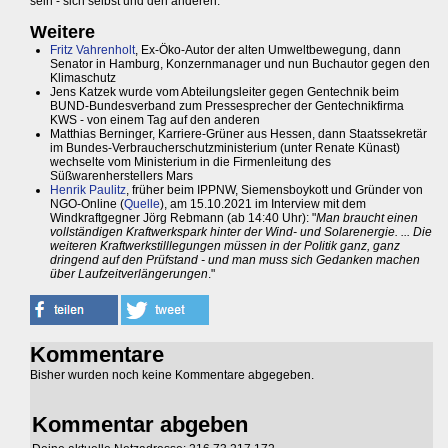
sein - sich selbst und den anderen.
Weitere
Fritz Vahrenholt
, Ex-Öko-Autor der alten Umweltbewegung, dann
Senator in Hamburg, Konzernmanager und nun Buchautor gegen den
Klimaschutz
Jens Katzek wurde vom Abteilungsleiter gegen Gentechnik beim
BUND-Bundesverband zum Pressesprecher der Gentechnikfirma
KWS - von einem Tag auf den anderen
Matthias Berninger, Karriere-Grüner aus Hessen, dann Staatssekretär
im Bundes-Verbraucherschutzministerium (unter Renate Künast)
wechselte vom Ministerium in die Firmenleitung des
Süßwarenherstellers Mars
Henrik Paulitz
, früher beim IPPNW, Siemensboykott und Gründer von
NGO-Online (
Quelle
), am 15.10.2021 im Interview mit dem
Windkraftgegner Jörg Rebmann (ab 14:40 Uhr): "
Man braucht einen
vollständigen Kraftwerkspark hinter der Wind- und Solarenergie. ... Die
weiteren Kraftwerkstilllegungen müssen in der Politik ganz, ganz
dringend auf den Prüfstand - und man muss sich Gedanken machen
über Laufzeitverlängerungen
."
Kommentare
Bisher wurden noch keine Kommentare abgegeben.
Kommentar abgeben