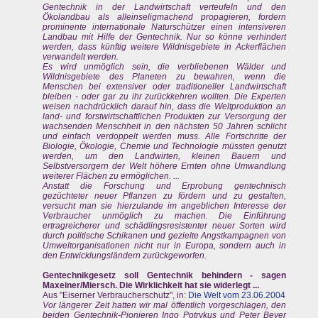
Gentechnik in der Landwirtschaft verteufeln und den
Ökolandbau als alleinseligmachend propagieren, fordern
prominente internationale Naturschützer einen intensiveren
Landbau mit Hilfe der Gentechnik. Nur so könne verhindert
werden, dass künftig weitere Wildnisgebiete in Ackerflächen
verwandelt werden.
Es wird unmöglich sein, die verbliebenen Wälder und
Wildnisgebiete des Planeten zu bewahren, wenn die
Menschen bei extensiver oder traditioneller Landwirtschaft
bleiben - oder gar zu ihr zurückkehren wollten. Die Experten
weisen nachdrücklich darauf hin, dass die Weltproduktion an
land- und forstwirtschaftlichen Produkten zur Versorgung der
wachsenden Menschheit in den nächsten 50 Jahren schlicht
und einfach verdoppelt werden muss. Alle Fortschritte der
Biologie, Ökologie, Chemie und Technologie müssten genutzt
werden, um den Landwirten, kleinen Bauern und
Selbstversorgern der Welt höhere Ernten ohne Umwandlung
weiterer Flächen zu ermöglichen. ...
Anstatt die Forschung und Erprobung gentechnisch
gezüchteter neuer Pflanzen zu fördern und zu gestalten,
versucht man sie hierzulande im angeblichen Interesse der
Verbraucher unmöglich zu machen. Die Einführung
ertragreicherer und schädlingsresistenter neuer Sorten wird
durch politische Schikanen und gezielte Angstkampagnen von
Umweltorganisationen nicht nur in Europa, sondern auch in
den Entwicklungsländern zurückgeworfen.
Gentechnikgesetz soll Gentechnik behindern - sagen
Maxeiner/Miersch. Die Wirklichkeit hat sie widerlegt ...
Aus "Eiserner Verbraucherschutz", in:
Die Welt vom 23.06.2004
Vor längerer Zeit hatten wir mal öffentlich vorgeschlagen, den
beiden Gentechnik-Pionieren Ingo Potrykus und Peter Beyer