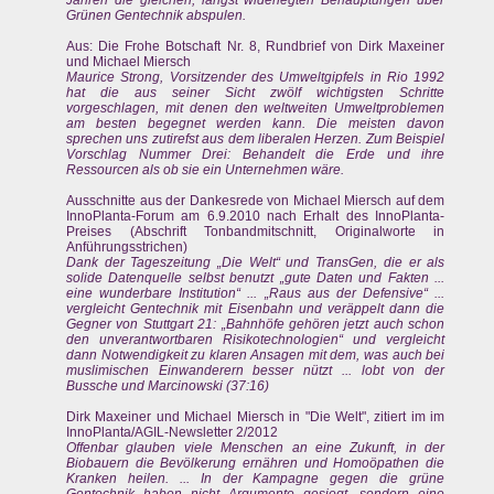
Jahren die gleichen, längst widerlegten Behauptungen über
Grünen Gentechnik abspulen.
Aus: Die Frohe Botschaft Nr. 8, Rundbrief von Dirk Maxeiner
und Michael Miersch
Maurice Strong, Vorsitzender des Umweltgipfels in Rio 1992
hat die aus seiner Sicht zwölf wichtigsten Schritte
vorgeschlagen, mit denen den weltweiten Umweltproblemen
am besten begegnet werden kann. Die meisten davon
sprechen uns zutirefst aus dem liberalen Herzen. Zum Beispiel
Vorschlag Nummer Drei: Behandelt die Erde und ihre
Ressourcen als ob sie ein Unternehmen wäre.
Ausschnitte aus der Dankesrede von Michael Miersch auf dem
InnoPlanta-Forum am 6.9.2010 nach Erhalt des InnoPlanta-
Preises (Abschrift Tonbandmitschnitt, Originalworte in
Anführungsstrichen)
Dank der Tageszeitung „Die Welt“ und TransGen, die er als
solide Datenquelle selbst benutzt „gute Daten und Fakten ...
eine wunderbare Institution“ ... „Raus aus der Defensive“ ...
vergleicht Gentechnik mit Eisenbahn und veräppelt dann die
Gegner von Stuttgart 21: „Bahnhöfe gehören jetzt auch schon
den unverantwortbaren Risikotechnologien“ und vergleicht
dann Notwendigkeit zu klaren Ansagen mit dem, was auch bei
muslimischen Einwanderern besser nützt ... lobt von der
Bussche und Marcinowski (37:16)
Dirk Maxeiner und Michael Miersch in "Die Welt", zitiert im im
InnoPlanta/AGIL-Newsletter 2/2012
Offenbar glauben viele Menschen an eine Zukunft, in der
Biobauern die Bevölkerung ernähren und Homoöpathen die
Kranken heilen. ... In der Kampagne gegen die grüne