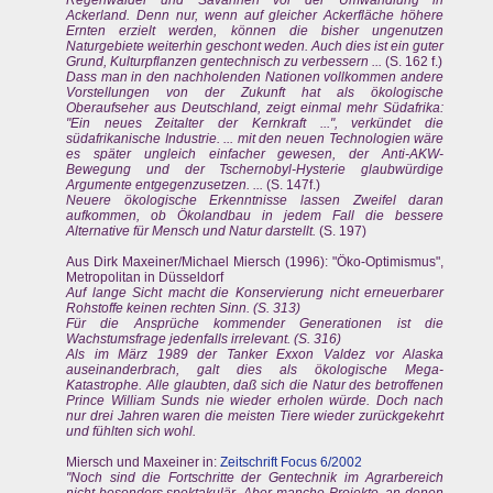
Regenwälder und Savannen vor der Umwandlung in
Ackerland. Denn nur, wenn auf gleicher Ackerfläche höhere
Ernten erzielt werden, können die bisher ungenutzen
Naturgebiete weiterhin geschont weden. Auch dies ist ein guter
Grund, Kulturpflanzen gentechnisch zu verbessern ...
(S. 162 f.)
Dass man in den nachholenden Nationen vollkommen andere
Vorstellungen von der Zukunft hat als ökologische
Oberaufseher aus Deutschland, zeigt einmal mehr Südafrika:
"Ein neues Zeitalter der Kernkraft ...", verkündet die
südafrikanische Industrie. ... mit den neuen Technologien wäre
es später ungleich einfacher gewesen, der Anti-AKW-
Bewegung und der Tschernobyl-Hysterie glaubwürdige
Argumente entgegenzusetzen. ...
(S. 147f.)
Neuere ökologische Erkenntnisse lassen Zweifel daran
aufkommen, ob Ökolandbau in jedem Fall die bessere
Alternative für Mensch und Natur darstellt.
(S. 197)
Aus Dirk Maxeiner/Michael Miersch (1996): "Öko-Optimismus",
Metropolitan in Düsseldorf
Auf lange Sicht macht die Konservierung nicht erneuerbarer
Rohstoffe keinen rechten Sinn. (S. 313)
Für die Ansprüche kommender Generationen ist die
Wachstumsfrage jedenfalls irrelevant. (S. 316)
Als im März 1989 der Tanker Exxon Valdez vor Alaska
auseinanderbrach, galt dies als ökologische Mega-
Katastrophe. Alle glaubten, daß sich die Natur des betroffenen
Prince William Sunds nie wieder erholen würde. Doch nach
nur drei Jahren waren die meisten Tiere wieder zurückgekehrt
und fühlten sich wohl.
Miersch und Maxeiner in:
Zeitschrift Focus 6/2002
"Noch sind die Fortschritte der Gentechnik im Agrarbereich