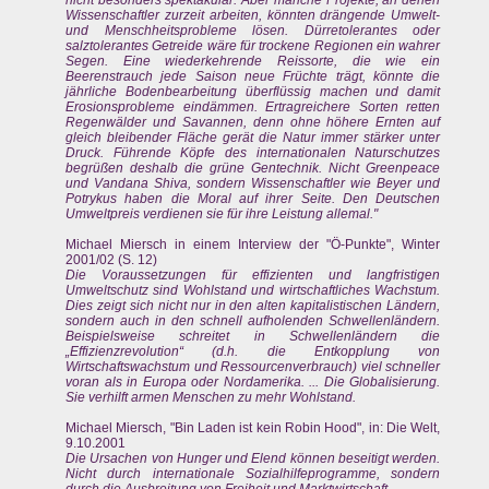
nicht besonders spektakulär. Aber manche Projekte, an denen
Wissenschaftler zurzeit arbeiten, könnten drängende Umwelt-
und Menschheitsprobleme lösen. Dürretolerantes oder
salztolerantes Getreide wäre für trockene Regionen ein wahrer
Segen. Eine wiederkehrende Reissorte, die wie ein
Beerenstrauch jede Saison neue Früchte trägt, könnte die
jährliche Bodenbearbeitung überflüssig machen und damit
Erosionsprobleme eindämmen. Ertragreichere Sorten retten
Regenwälder und Savannen, denn ohne höhere Ernten auf
gleich bleibender Fläche gerät die Natur immer stärker unter
Druck. Führende Köpfe des internationalen Naturschutzes
begrüßen deshalb die grüne Gentechnik. Nicht Greenpeace
und Vandana Shiva, sondern Wissenschaftler wie Beyer und
Potrykus haben die Moral auf ihrer Seite. Den Deutschen
Umweltpreis verdienen sie für ihre Leistung allemal."
Michael Miersch in einem Interview der "Ö-Punkte", Winter
2001/02 (S. 12)
Die Voraussetzungen für effizienten und langfristigen
Umweltschutz sind Wohlstand und wirtschaftliches Wachstum.
Dies zeigt sich nicht nur in den alten kapitalistischen Ländern,
sondern auch in den schnell aufholenden Schwellenländern.
Beispielsweise schreitet in Schwellenländern die
„Effizienzrevolution“ (d.h. die Entkopplung von
Wirtschaftswachstum und Ressourcenverbrauch) viel schneller
voran als in Europa oder Nordamerika. ... Die Globalisierung.
Sie verhilft armen Menschen zu mehr Wohlstand.
Michael Miersch, "Bin Laden ist kein Robin Hood", in: Die Welt,
9.10.2001
Die Ursachen von Hunger und Elend können beseitigt werden.
Nicht durch internationale Sozialhilfeprogramme, sondern