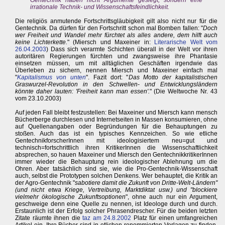
Gentechnik haben nicht Argumente gesiegt, sondern eine
irrationale Technik- und Wissenschaftsfeindlichkeit.
Die religiös anmutende Fortschrittsgläubigkeit gilt also nicht nur für die
Gentechnik. Da dürfen für den Fortschritt schon mal Bomben fallen: "
Doch
wer Freiheit und Wandel mehr fürchtet als alles andere, dem hilft auch
keine Lichterkette.
" (Miersch und Maxeiner in:
Literarische Welt vom
26.04.2003
) Dass sich verarmte Schichten überall in der Welt vor ihren
autoritären Regierungen fürchten und zwangsweise ihre Phantasie
einsetzen müssen, um mit alltäglichen Geschäften irgendwie das
Überleben zu sichern, nennen Miersch und Maxeiner einfach mal
"
Kapitalismus von unten
". Fazit dort: "
Das Motto der kapitalistischen
Graswurzel-Revolution in den Schwellen- und Entwicklungsländern
könnte daher lauten: 'Freiheit kann man essen'.
" (Die Weltwoche Nr. 43
vom 23.10.2003)
Auf jeden Fall bleibt festzustellen: Bei Maxeiner und Miersch kann mensch
Bücherberge durchlesen und Internetseiten in Massen konsumieren, ohne
auf Quellenangaben oder Begründungen für die Behauptungen zu
stoßen. Auch das ist ein typisches Kennzeichen. So wie etliche
GentechnikforscherInnen mit ideologisiertem neu=gut und
technisch=fortschrittlich ihren KritikerInnen die Wissenschaftlichkeit
absprechen, so hauen Maxeiner und Miersch den GentechnikkritikerInnen
immer wieder die Behauptung rein ideologischer Ablehnung um die
Ohren. Aber tatsächlich sind sie, wie die Pro-Gentechnik-Wissenschaft
auch, selbst die Prototypen solchen Denkens. Wer behauptet, die Kritik an
der Agro-Gentechnik "
sabotiere damit die Zukunft von Dritte-Welt-Ländern"
(und nicht etwa Kriege, Vertreibung, Marktdiktat usw.) und "blockiere
vielmehr ökologische Zukunftsoptionen
", ohne auch nur ein Argument,
geschweige denn eine Quelle zu nennen, ist Ideologe durch und durch.
Erstaunlich ist der Erfolg solcher Phrasendrescher. Für die beiden letzten
Zitate räumte ihnen die
taz am 24.8.2002
Platz für einen umfangreichen