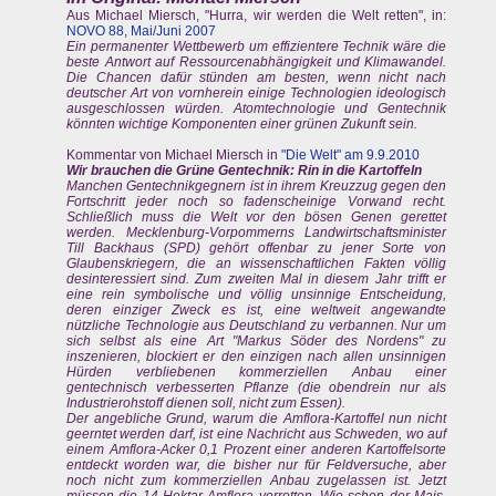
Aus Michael Miersch, "Hurra, wir werden die Welt retten", in:
NOVO 88, Mai/Juni 2007
Ein permanenter Wettbewerb um effizientere Technik wäre die
beste Antwort auf Ressourcenabhängigkeit und Klimawandel.
Die Chancen dafür stünden am besten, wenn nicht nach
deutscher Art von vornherein einige Technologien ideologisch
ausgeschlossen würden. Atomtechnologie und Gentechnik
könnten wichtige Komponenten einer grünen Zukunft sein.
Kommentar von Michael Miersch in
"Die Welt" am 9.9.2010
Wir brauchen die Grüne Gentechnik: Rin in die Kartoffeln
Manchen Gentechnikgegnern ist in ihrem Kreuzzug gegen den
Fortschritt jeder noch so fadenscheinige Vorwand recht.
Schließlich muss die Welt vor den bösen Genen gerettet
werden. Mecklenburg-Vorpommerns Landwirtschaftsminister
Till Backhaus (SPD) gehört offenbar zu jener Sorte von
Glaubenskriegern, die an wissenschaftlichen Fakten völlig
desinteressiert sind. Zum zweiten Mal in diesem Jahr trifft er
eine rein symbolische und völlig unsinnige Entscheidung,
deren einziger Zweck es ist, eine weltweit angewandte
nützliche Technologie aus Deutschland zu verbannen. Nur um
sich selbst als eine Art "Markus Söder des Nordens" zu
inszenieren, blockiert er den einzigen nach allen unsinnigen
Hürden verbliebenen kommerziellen Anbau einer
gentechnisch verbesserten Pflanze (die obendrein nur als
Industrierohstoff dienen soll, nicht zum Essen).
Der angebliche Grund, warum die Amflora-Kartoffel nun nicht
geerntet werden darf, ist eine Nachricht aus Schweden, wo auf
einem Amflora-Acker 0,1 Prozent einer anderen Kartoffelsorte
entdeckt worden war, die bisher nur für Feldversuche, aber
noch nicht zum kommerziellen Anbau zugelassen ist. Jetzt