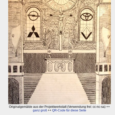
Originalgemälde aus der Projektwerkstatt (Verwendung frei: cc-nc-sa) ++
ganz groß
++
QR-Code für diese Seite