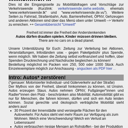
Dies ist die Eingangsseite zu Mobilitätsfragen und Vorschläge zur
Verkehrswende (Kurzlink:
verkehrswende.siehe.website
, ehemals
"www.verkehrswende.tk" und "www.verkehrswende.de.vu"). Weitere
Seiten zu Fahrrad, Straßenbahn, Auto, Barrierefreiheit, ÖPNV, Gehzeugen
und anderen Aktionen sind über das Menü oben unter Umwelt --> Verkehr
zu erreichen. ++
Gesamtübersicht "Umwelt"
Freiheit ist immer die Freiheit der Anderslenkenden
Autos dürfen draußen spielen. Kinder müssen drinnen bleiben.
There are no cars on a dead planet.
Unsere Unterstützung für Euch: Zeitung zur Verteilung bei Aktionen,
Veranstaltungen, Infoständen usw. - gegen Paketgebühr plus Spende,
wenn möglich. Wir haben die Zeitung selbst vorfinanziert und hoffen, über
Spenden Druckrechnung und Nachdrucke begleichen zu können!
Bestellung möglichst im Packen von 250, 500 oder 1000 Stück. Auch
Einzelexemplare möglich zur Anschauung -
angucken als PDF hier ...
Intro: Autos* zerstören!
(*genauer: Motorisierter Individual- und Güterverkehr auf der Straße)
Der Mythos von der Freiheit, überall hinkommen zu können, ist Unsinn.
Autos erzeugen Staus. Autos nehmen ÖPNV, Fußgänger*innen und
Radler*innen den Platz - beschränken also Mobilität. Automobilität gibt es
nur für Menschen, die fahren können, dürfen und sich ein Auto leisten
können. Sozial gerechte und ökologisch verträgliche Mobilität sieht
anders aus!
30 Prozent der Innenstädte sind versiegelte Flächen für den
Autoverkehr. Für Autos steht viel mehr Raum zur Verfügung als zum
Wohnen. Welch eine Verschwendung! Welch ein Verlust an
Lebensraum!
Autos verbrauchen riesige Mengen an Rohstoffen - bei der Produktion