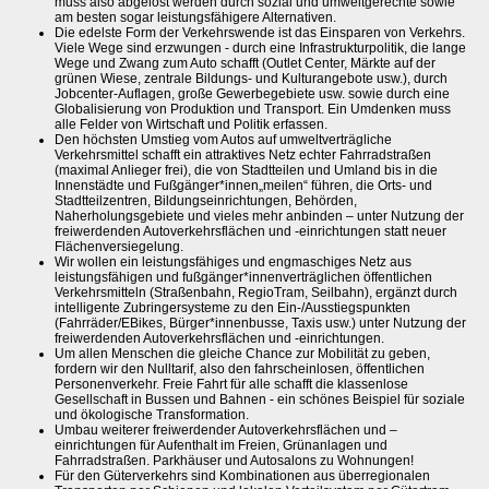
muss also abgelöst werden durch sozial und umweltgerechte sowie
am besten sogar leistungsfähigere Alternativen.
Die edelste Form der Verkehrswende ist das Einsparen von Verkehrs.
Viele Wege sind erzwungen - durch eine Infrastrukturpolitik, die lange
Wege und Zwang zum Auto schafft (Outlet Center, Märkte auf der
grünen Wiese, zentrale Bildungs- und Kulturangebote usw.), durch
Jobcenter-Auflagen, große Gewerbegebiete usw. sowie durch eine
Globalisierung von Produktion und Transport. Ein Umdenken muss
alle Felder von Wirtschaft und Politik erfassen.
Den höchsten Umstieg vom Autos auf umweltverträgliche
Verkehrsmittel schafft ein attraktives Netz echter Fahrradstraßen
(maximal Anlieger frei), die von Stadtteilen und Umland bis in die
Innenstädte und Fußgänger*innen„meilen“ führen, die Orts- und
Stadtteilzentren, Bildungseinrichtungen, Behörden,
Naherholungsgebiete und vieles mehr anbinden – unter Nutzung der
freiwerdenden Autoverkehrsflächen und -einrichtungen statt neuer
Flächenversiegelung.
Wir wollen ein leistungsfähiges und engmaschiges Netz aus
leistungsfähigen und fußgänger*innenverträglichen öffentlichen
Verkehrsmitteln (Straßenbahn, RegioTram, Seilbahn), ergänzt durch
intelligente Zubringersysteme zu den Ein-/Ausstiegspunkten
(Fahrräder/EBikes, Bürger*innenbusse, Taxis usw.) unter Nutzung der
freiwerdenden Autoverkehrsflächen und -einrichtungen.
Um allen Menschen die gleiche Chance zur Mobilität zu geben,
fordern wir den Nulltarif, also den fahrscheinlosen, öffentlichen
Personenverkehr. Freie Fahrt für alle schafft die klassenlose
Gesellschaft in Bussen und Bahnen - ein schönes Beispiel für soziale
und ökologische Transformation.
Umbau weiterer freiwerdender Autoverkehrsflächen und –
einrichtungen für Aufenthalt im Freien, Grünanlagen und
Fahrradstraßen. Parkhäuser und Autosalons zu Wohnungen!
Für den Güterverkehrs sind Kombinationen aus überregionalen