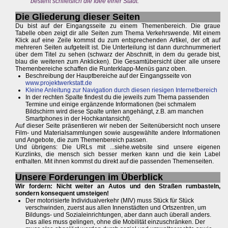
besteht schließlich die Idee einer Stadt.
Die Gliederung dieser Seiten
Du bist auf der Eingangsseite zu einem Themenbereich. Die graue
Tabelle oben zeigt dir alle Seiten zum Thema Verkehrswende. Mit einem
Klick auf eine Zeile kommst du zum entsprechenden Artikel, der oft auf
mehreren Seiten aufgeteilt ist. Die Unterteilung ist dann durchnummeriert
über dem Titel zu sehen (schwarz der Abschnitt, in dem du gerade bist,
blau die weiteren zum Anklicken). Die Gesamtübersicht über alle unsere
Themenbereiche schaffen die Runterklapp-Menüs ganz oben.
Beschreibung der Hauptbereiche auf der Eingangsseite von
www.projektwerkstatt.de
Kleine Anleitung zur Navigation durch diesen riesigen Internetbereich
In der rechten Spalte findest du die jeweils zum Thema passenden
Termine und einige ergänzende Informationen (bei schmalem
Bildschirm wird diese Spalte unten angehängt, z.B. am manchen
Smartphones in der Hochkantansicht).
Auf dieser Seite präsentieren wir neben der Seitenübersicht noch unsere
Film- und Materialsammlungen sowie ausgewählte andere Informationen
und Angebote, die zum Themenbereich passen.
Und übrigens: Die URLs mit ...siehe.website sind unsere eigenen
Kurzlinks, die mensch sich besser merken kann und die kein Label
enthalten. Mit ihnen kommst du direkt auf die passenden Themenseiten.
Unsere Forderungen im Überblick
Wir fordern: Nicht weiter an Autos und den Straßen rumbasteln,
sondern konsequent umsteigen!
Der motorisierte Individualverkehr (MIV) muss Stück für Stück
verschwinden, zuerst aus allen Innenstädten und Ortszentren, um
Bildungs- und Sozialeinrichtungen, aber dann auch überall anders.
Das alles muss gelingen, ohne die Mobilität einzuschränken. Der