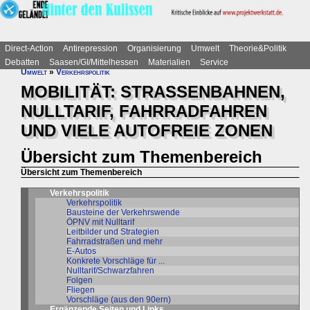
Direct-Action
Antirepression
Organisierung
Umwelt
Theorie&Politik
Debatten
Saasen/GI/Mittelhessen
Materialien
Service
Umwelt
»
Verkehrspolitik
MOBILITÄT: STRASSENBAHNEN,
NULLTARIF, FAHRRADFAHREN
UND VIELE AUTOFREIE ZONEN
Übersicht zum Themenbereich
Übersicht zum Themenbereich
Verkehrspolitik
Verkehrspolitik
Bausteine der Verkehrswende
ÖPNV mit Nulltarif
Leitbilder und Strategien
Fahrradstraßen und mehr
E-Autos
Konkrete Vorschläge für ...
Nulltarif/Schwarzfahren
Folgen
Fliegen
Vorschläge (aus den 90ern)
Ergänzende Seiten und Links