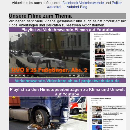
Aktuelle Infos auch auf unseren
Facebook-Verkehrswende
und
Twitter:
#autofrei
++
Autofrei-Blog
Unsere Filme zum Thema
Wir haben sehr viele Videos gesammelt und auch selbst produziert mit
Tipps, Anleitungen und Berichten zu kreativen Aktionsformen.
Playlist zu Verkehrswende-Filmen auf Youtube
Verkehrswende-Videobereich auf projektwerkstatt.de
Playlist zu den Hirnstupserbeiträgen zu Klima und Umwelt
auf Youtube