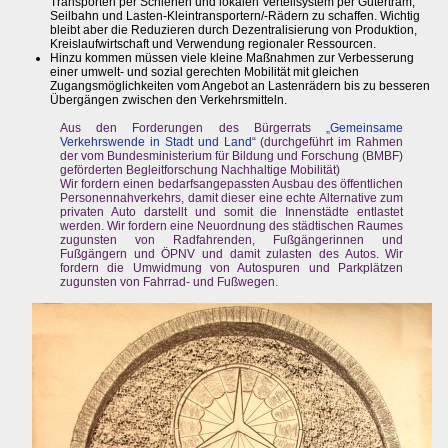
Transporten per Schienen und lokalen Verteilsystem per Gütertram,
Seilbahn und Lasten-Kleintransportern/-Rädern zu schaffen. Wichtig
bleibt aber die Reduzieren durch Dezentralisierung von Produktion,
Kreislaufwirtschaft und Verwendung regionaler Ressourcen.
Hinzu kommen müssen viele kleine Maßnahmen zur Verbesserung
einer umwelt- und sozial gerechten Mobilität mit gleichen
Zugangsmöglichkeiten vom Angebot an Lastenrädern bis zu besseren
Übergängen zwischen den Verkehrsmitteln.
Aus den Forderungen des Bürgerrats „
Gemeinsame
Verkehrswende in Stadt und Land
“ (durchgeführt im Rahmen
der vom Bundesministerium für Bildung und Forschung (BMBF)
geförderten Begleitforschung Nachhaltige Mobilität)
Wir fordern einen bedarfsangepassten Ausbau des öffentlichen
Personennahverkehrs, damit dieser eine echte Alternative zum
privaten Auto darstellt und somit die Innenstädte entlastet
werden. Wir fordern eine Neuordnung des städtischen Raumes
zugunsten von Radfahrenden, Fußgängerinnen und
Fußgängern und ÖPNV und damit zulasten des Autos. Wir
fordern die Umwidmung von Autospuren und Parkplätzen
zugunsten von Fahrrad- und Fußwegen.