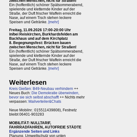
zwischen Menschen, nicht für Straßen!
Ein (hoffentlich) schöner Spätsommerabend,
spielende und kletternde Kinder auf der
Straße, der Duft frischer Waffeln erreicht die
Nase, auf einem Tisch stehen leckere
Speisen und Getränke.
[mehr]
Freitag, 11.09.2026 17:00-20:00 Uhr
in/bei Reiskirchen, Burkhardsfelden am
Backhaus und auf dem Kirchplatz
8. Begegnungsfest: Brücken bauen
zwischen Menschen, nicht für Straßen!
Ein (hoffentlich) schöner Spätsommerabend,
spielende und kletternde Kinder auf der
Straße, der Duft frischer Waffeln erreicht die
Nase, auf einem Tisch stehen leckere
Speisen und Getränke.
[mehr]
Weiterlesen
Kreis Gießen: B49-Neubau verhindern
++
Neues Buch:
Die Demokratie überwinden,
bevor sie sich selbst abschafft
++ Nichts mehr
verpassen:
Mailverteiler&Chats
Neue Mobilnr.: 015511439808), Festnetz
bleibt 06401-903283
MOBILITÄT: NULLTARIF,
FAHRRADFAHREN, AUTOFREIE STÄDTE
Ergänzende Seiten und Links
Planung, Umweltschutz von unten