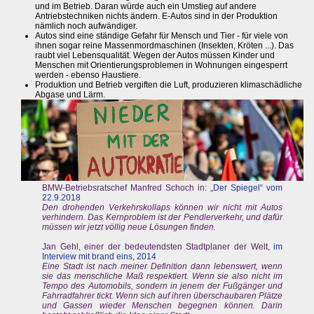
und im Betrieb. Daran würde auch ein Umstieg auf andere
Antriebstechniken nichts ändern. E-Autos sind in der Produktion
nämlich noch aufwändiger.
Autos sind eine ständige Gefahr für Mensch und Tier - für viele von
ihnen sogar reine Massenmordmaschinen (Insekten, Kröten ...). Das
raubt viel Lebensqualität. Wegen der Autos müssen Kinder und
Menschen mit Orientierungsproblemen in Wohnungen eingesperrt
werden - ebenso Haustiere.
Produktion und Betrieb vergiften die Luft, produzieren klimaschädliche
Abgase und Lärm.
BMW-Betriebsratschef Manfred Schoch in:
„Der Spiegel“ vom
22.9.2018
Den drohenden Verkehrskollaps können wir nicht mit Autos
verhindern. Das Kernproblem ist der Pendlerverkehr, und dafür
müssen wir jetzt völlig neue Lösungen finden.
Jan Gehl, einer der bedeutendsten Stadtplaner der Welt,
im
Interview mit brand eins, 2014
Eine Stadt ist nach meiner Definition dann lebenswert, wenn
sie das menschliche Maß respektiert. Wenn sie also nicht im
Tempo des Automobils, sondern in jenem der Fußgänger und
Fahrradfahrer tickt. Wenn sich auf ihren überschaubaren Plätze
und Gassen wieder Menschen begegnen können. Darin