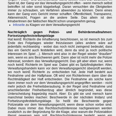
Spiel ist, der Gang vor das Verwaltungsgericht offen - wenn mensch selbst
betroffen ist oder sonst klagebefugt. Daran versuchten die Obrigkeiten
immer zu schrauben, um Verfahren abwenden zu können. Denn eines
kann der Gang vors Gericht immer schaffen: Öffentlichkeit, Transparenz,
Akteneinsicht, Fragen an die andere Seite. Das allein ist den
InhaberInnen der faktischen Macht schon unangenehm genug.
Infoseite
zu Klagen vor dem Verwaltungsgericht
Nachträglich gegen Polizei- und Behördenmaßnahmen:
Fortsetzungsfeststellungsklage
Hat keinE RichterIn die Inhaftierung beschlossen, so ist mensch bis zum
Ende des Folgetages wieder freizulassen (alles andere wäre auf
jedenfalls rechtswidrig - wobei das noch nicht zwingend bedeutet, dass
das ein Gericht auch feststellen wird, denn da sind ja noch politische
Interessen im Spiel ...). Mensch wird also in der Regel wieder "draußen"
sein, wenn es ans Beschweren geht. Dann aber ist nicht mehr die Polizei
Adressat, sondern das Verwaltungsgericht. Das gilt aber eben nur, wenn
noch keinE RichterIn im Spiel war. Dabei gibt es Spitzfindigkeiten: Alles
Verwaltungshandeln kann vor dem Verwaltungsgericht überprüft werden,
wo noch keinE RichterIn zu entschieden hat. Jede Haft besteht aus
Festnahme und der Haftphase. Oft wird von RichterInnen dann über die
Rechtmäßigkeit der Haft entschieden. Die Festnahme als solche kann
dann immer noch vor dem Verwaltungsgericht angegriffen werden - nicht
mehr jedoch die Freiheitsberaubung. In der Regel sind Festnahme und
anschließender Freiheitsentzug aber ähnlich begründet, was diese
Unterscheidung fragwürdig macht. Aber: Es gibt sie und mensch kann
manchmal beides machen: Beschwerde in der nächsten Instanz und
Fortsetzungsfeststellungsklage. So heißt die Beschwerde gegen
Polizeiakte vor dem Verwaltungsgericht, wenn diese schon vorbei sind.
Dabei muss immer das Rechtsschutzinteresse nachgewiesen werden
zusätzlich zu der Begründung für die Klage, also warum die Polizeiaktion
illegal gewesen sein soll. Rechtsschutzinteresse besteht, wenn ein