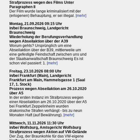
Strafprozess wegen des Films Unter
Paragraphen II
Der Film wurde lange kriminalisiert mit der
(erlogenen) Behauptung, er sei illegal.
[mehr]
Montag, 21.09.2026 09:15 Uhr
in/bei Braunschweig, Landgericht
Braunschweig
Wiederholung der Berufungsverhandlung
wegen Abseilaktion über der A39
Worum gehts? Ursprünglich um eine
Abseilaktion über der B39, mittlerweile um
eine gefestigte Feindschaft zwischen uns und
der Staatsanwaltschaft Braunschweig Es ist
schon viel passiert: 1.
[mehr]
Freitag, 23.10.2026 08:00 Uhr
in/bei Frankfurt (Main), Landgericht
Frankfurt am Main, Hammelsgasse 1 (Saal
17, 1. Stock)
Prozess wegen Abseilaktion am 26.10.2020
über A5
In der ersten Instanz im Strafprozess wegen
einer Abseilaktion am 26.10.2020 über der A5
bei Frankfurt Zeppelinheim wurden
drakonische Strafen verhängt - bis zu neun
Monaten Haft (auf Bewährung).
[mehr]
Mittwoch, 11.11.2026 11:30 Uhr
in/bei Wolfsburg, Amtsgericht Wolfsburg
Strafprozess wegen Aktion auf VW-Gelände
Der Zug, der Braunkohle für das VW-eigene