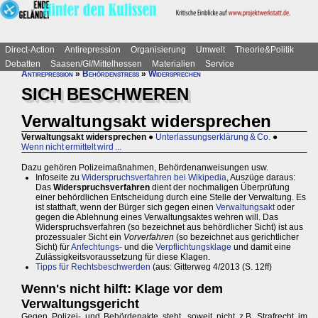
Direct-Action
Antirepression
Organisierung
Umwelt
Theorie&Politik
Debatten
Saasen/GI/Mittelhessen
Materialien
Service
Antirepression
»
Behördenstress
»
Widersprechen
SICH BESCHWEREN
Verwaltungsakt widersprechen
Verwaltungsakt widersprechen
●
Unterlassungserklärung & Co.
●
Wenn nicht ermittelt wird ...
Dazu gehören Polizeimaßnahmen, Behördenanweisungen usw.
Infoseite zu
Widerspruchsverfahren bei Wikipedia
, Auszüge daraus:
Das
Widerspruchsverfahren
dient der nochmaligen Überprüfung
einer behördlichen Entscheidung durch eine Stelle der Verwaltung. Es
ist statthaft, wenn der Bürger sich gegen einen
Verwaltungsakt
oder
gegen die Ablehnung eines Verwaltungsaktes wehren will. Das
Widerspruchsverfahren (so bezeichnet aus behördlicher Sicht) ist aus
prozessualer Sicht ein
Vorverfahren
(so bezeichnet aus gerichtlicher
Sicht) für
Anfechtungs-
und die
Verpflichtungsklage
und damit eine
Zulässigkeitsvoraussetzung für diese Klagen.
Tipps für Rechtsbeschwerden
(aus: Gitterweg 4/2013 (S. 12ff)
Wenn's nicht hilft: Klage vor dem
Verwaltungsgericht
Gegen Polizei- und Behördenakte steht, soweit nicht z.B. Strafrecht im