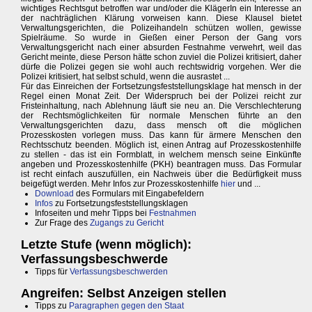
wichtiges Rechtsgut betroffen war und/oder die KlägerIn ein Interesse an
der nachträglichen Klärung vorweisen kann. Diese Klausel bietet
Verwaltungsgerichten, die Polizeihandeln schützen wollen, gewisse
Spielräume. So wurde in Gießen einer Person der Gang vors
Verwaltungsgericht nach einer absurden Festnahme verwehrt, weil das
Gericht meinte, diese Person hätte schon zuviel die Polizei kritisiert, daher
dürfe die Polizei gegen sie wohl auch rechtswidrig vorgehen. Wer die
Polizei kritisiert, hat selbst schuld, wenn die ausrastet ...
Für das Einreichen der Fortsetzungsfeststellungsklage hat mensch in der
Regel einen Monat Zeit. Der Widerspruch bei der Polizei reicht zur
Fristeinhaltung, nach Ablehnung läuft sie neu an. Die Verschlechterung
der Rechtsmöglichkeiten für normale Menschen führte an den
Verwaltungsgerichten dazu, dass mensch oft die möglichen
Prozesskosten vorlegen muss. Das kann für ärmere Menschen den
Rechtsschutz beenden. Möglich ist, einen Antrag auf Prozesskostenhilfe
zu stellen - das ist ein Formblatt, in welchem mensch seine Einkünfte
angeben und Prozesskostenhilfe (PKH) beantragen muss. Das Formular
ist recht einfach auszufüllen, ein Nachweis über die Bedürfigkeit muss
beigefügt werden. Mehr Infos zur Prozesskostenhilfe
hier
und ...
Download
des Formulars mit Eingabefeldern
Infos
zu Fortsetzungsfeststellungsklagen
Infoseiten und mehr Tipps bei
Festnahmen
Zur Frage des
Zugangs zu Gericht
Letzte Stufe (wenn möglich):
Verfassungsbeschwerde
Tipps für
Verfassungsbeschwerden
Angreifen: Selbst Anzeigen stellen
Tipps zu
Paragraphen gegen den Staat