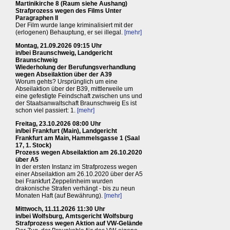
Martinikirche 8 (Raum siehe Aushang)
Strafprozess wegen des Films Unter
Paragraphen II
Der Film wurde lange kriminalisiert mit der
(erlogenen) Behauptung, er sei illegal.
[mehr]
Montag, 21.09.2026 09:15 Uhr
in/bei Braunschweig, Landgericht
Braunschweig
Wiederholung der Berufungsverhandlung
wegen Abseilaktion über der A39
Worum gehts? Ursprünglich um eine
Abseilaktion über der B39, mittlerweile um
eine gefestigte Feindschaft zwischen uns und
der Staatsanwaltschaft Braunschweig Es ist
schon viel passiert: 1.
[mehr]
Freitag, 23.10.2026 08:00 Uhr
in/bei Frankfurt (Main), Landgericht
Frankfurt am Main, Hammelsgasse 1 (Saal
17, 1. Stock)
Prozess wegen Abseilaktion am 26.10.2020
über A5
In der ersten Instanz im Strafprozess wegen
einer Abseilaktion am 26.10.2020 über der A5
bei Frankfurt Zeppelinheim wurden
drakonische Strafen verhängt - bis zu neun
Monaten Haft (auf Bewährung).
[mehr]
Mittwoch, 11.11.2026 11:30 Uhr
in/bei Wolfsburg, Amtsgericht Wolfsburg
Strafprozess wegen Aktion auf VW-Gelände