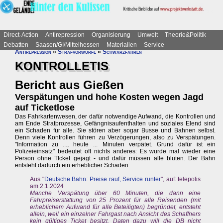
Direct-Action
Antirepression
Organisierung
Umwelt
Theorie&Politik
Debatten
Saasen/GI/Mittelhessen
Materialien
Service
Antirepression
»
Strafvorwürfe
»
Schwarzfahren
KONTROLLETIS
Bericht aus Gießen
Verspätungen und hohe Kosten wegen Jagd
auf Ticketlose
Das Fahrkartenwesen, der dafür notwendige Aufwand, die Kontrollen und
am Ende Strafprozesse, Gefängnisaufenthalten und soziales Elend sind
ein Schaden für alle. Sie stören aber sogar Busse und Bahnen selbst.
Denn viele Kontrollen führen zu Verzögerungen, also zu Verspätungen.
"Information zu ..., heute ... Minuten verpätet. Grund dafür ist ein
Polizeieinsatz" bedeutet oft nichts anderes: Es wurde mal wieder eine
Person ohne TIcket gejagt - und dafür müssen alle bluten. Der Bahn
entsteht dadurch ein erheblicher Schaden.
Aus "
Deutsche Bahn: Preise rauf, Service runter
", auf: telepolis
am 2.1.2024
Manche Verspätung über 60 Minuten, die dann eine
Fahrpreiserstattung von 25 Prozent für alle Reisenden (mit
erheblichem Aufwand für alle Beteiligten) begründet, entsteht
allein, weil ein einzelner Fahrgast nach Ansicht des Schaffners
kein gültiges Ticket besitzt. Daten dazu will die DB nicht