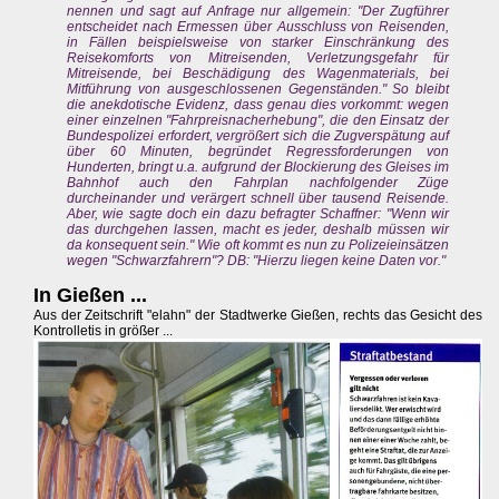
nennen und sagt auf Anfrage nur allgemein: "Der Zugführer
entscheidet nach Ermessen über Ausschluss von Reisenden,
in Fällen beispielsweise von starker Einschränkung des
Reisekomforts von Mitreisenden, Verletzungsgefahr für
Mitreisende, bei Beschädigung des Wagenmaterials, bei
Mitführung von ausgeschlossenen Gegenständen." So bleibt
die anekdotische Evidenz, dass genau dies vorkommt: wegen
einer einzelnen "Fahrpreisnacherhebung", die den Einsatz der
Bundespolizei erfordert, vergrößert sich die Zugverspätung auf
über 60 Minuten, begründet Regressforderungen von
Hunderten, bringt u.a. aufgrund der Blockierung des Gleises im
Bahnhof auch den Fahrplan nachfolgender Züge
durcheinander und verärgert schnell über tausend Reisende.
Aber, wie sagte doch ein dazu befragter Schaffner: "Wenn wir
das durchgehen lassen, macht es jeder, deshalb müssen wir
da konsequent sein." Wie oft kommt es nun zu Polizeieinsätzen
wegen "Schwarzfahrern"? DB: "Hierzu liegen keine Daten vor."
In Gießen ...
Aus der Zeitschrift "elahn" der Stadtwerke Gießen, rechts das Gesicht des
Kontrolletis in größer ...