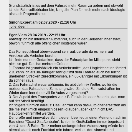
Grundsätzlich ist es gut dem Fahrrad mehr Raum zu geben und obwohl
ich ein Fahrradliebhaber bin, klingt ihr Plan für mich mehr nach Ideologie
als nach Pragmatismus.
Simon Expert am 02.07.2020 - 21:16 Uhr
Tolle Ideen!
Egon V am 28.04.2019 - 22:15 Uhr
Vorweg: Ich bin intensiver Autofahrer, auch in der Gießener Innenstadt,
obwohl für mich alle öffentlichen kostenlos wären.
Das Konzept klingt überwiegend sehr gut, gerade da es mehr auf
Anreizen als Verboten beruht.
Ich finde nur den Gedanken, dass der Fahradplan im Mittelpunkt steht
nicht so gut. Das hat mehrere Gründe:
1. Fahrrad ist grundsätzlich ein Verkehrsmittel, das Ungleichheiten fördert.
Z.B. kann ich als 30-Jähriger sehr gut mit dem Fahrrad auch bei leicht
unebenen Strecken zurechtkommen, ein 65-Jähriger mit Erkrankungen ist
da schnell raus.
2. Das Fahrrad ist wetterabhängig. Es gibt definitiv Wetter, wo für die
meisten das Fahrad eine Zumutung wäre. Sind die Fahrradstraßen im
Winter dann leer (oder vllt für Autos vorgesehen)?
3. Der Aspekt des Transportes von z.B. Einkäufen oder Material, das man
auf der Arbeit benötigt.
Ich folgere für mich daraus: Das Fahrrad kann das Auto öfter ersetzten als
die meisten (mich eingeschlossen) glauben, aber kann nicht DAS
Hauptverkehrsmittel werden.
Der große und innovative Schritt eurer Idee liegt meiner Meinung nach im
Bau einer "Quasi-Straßenbahn". Ich bin in Großstädten immer begeistert
von U- und S-Bahn. Trotz meiner umfangreichen Autonutzung würde ich
niemals damit nach Frankfurt rein fahren, weil es dort sinnvoll und