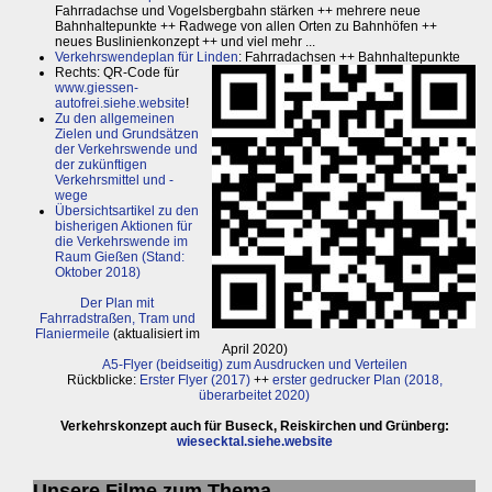
Fahrradachse und Vogelsbergbahn stärken ++ mehrere neue
Bahnhaltepunkte ++ Radwege von allen Orten zu Bahnhöfen ++
neues Buslinienkonzept ++ und viel mehr ...
Verkehrswendeplan für Linden
: Fahrradachsen ++ Bahnhaltepunkte
Rechts: QR-Code für
www.giessen-
autofrei.siehe.website
!
Zu den allgemeinen
Zielen und Grundsätzen
der Verkehrswende und
der zukünftigen
Verkehrsmittel und -
wege
Übersichtsartikel zu den
bisherigen Aktionen für
die Verkehrswende im
Raum Gießen (Stand:
Oktober 2018)
Der Plan mit
Fahrradstraßen, Tram und
Flaniermeile
(aktualisiert im
April 2020)
A5-Flyer (beidseitig) zum Ausdrucken und Verteilen
Rückblicke:
Erster Flyer (2017)
++
erster gedrucker Plan (2018,
überarbeitet 2020)
Verkehrskonzept auch für Buseck, Reiskirchen und Grünberg:
wiesecktal.siehe.website
Unsere Filme zum Thema