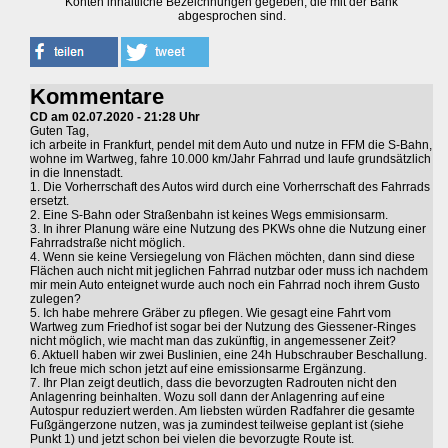
Konten inhaltliche Bezeichnungen gegeben, die mit der Bank
abgesprochen sind.
Kommentare
CD am 02.07.2020 - 21:28 Uhr
Guten Tag,
ich arbeite in Frankfurt, pendel mit dem Auto und nutze in FFM die S-Bahn,
wohne im Wartweg, fahre 10.000 km/Jahr Fahrrad und laufe grundsätzlich
in die Innenstadt.
1. Die Vorherrschaft des Autos wird durch eine Vorherrschaft des Fahrrads
ersetzt.
2. Eine S-Bahn oder Straßenbahn ist keines Wegs emmisionsarm.
3. In ihrer Planung wäre eine Nutzung des PKWs ohne die Nutzung einer
Fahrradstraße nicht möglich.
4. Wenn sie keine Versiegelung von Flächen möchten, dann sind diese
Flächen auch nicht mit jeglichen Fahrrad nutzbar oder muss ich nachdem
mir mein Auto enteignet wurde auch noch ein Fahrrad noch ihrem Gusto
zulegen?
5. Ich habe mehrere Gräber zu pflegen. Wie gesagt eine Fahrt vom
Wartweg zum Friedhof ist sogar bei der Nutzung des Giessener-Ringes
nicht möglich, wie macht man das zukünftig, in angemessener Zeit?
6. Aktuell haben wir zwei Buslinien, eine 24h Hubschrauber Beschallung.
Ich freue mich schon jetzt auf eine emissionsarme Ergänzung.
7. Ihr Plan zeigt deutlich, dass die bevorzugten Radrouten nicht den
Anlagenring beinhalten. Wozu soll dann der Anlagenring auf eine
Autospur reduziert werden. Am liebsten würden Radfahrer die gesamte
Fußgängerzone nutzen, was ja zumindest teilweise geplant ist (siehe
Punkt 1) und jetzt schon bei vielen die bevorzugte Route ist.