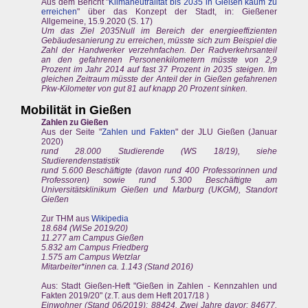
Aus dem Bericht "
Klimaneutralität bis 2035 in Gießen kaum zu
erreichen
" über das Konzept der Stadt, in: Gießener
Allgemeine, 15.9.2020 (S. 17)
Um das Ziel 2035Null im Bereich der energieeffizienten
Gebäudesanierung zu erreichen, müsste sich zum Beispiel die
Zahl der Handwerker verzehnfachen. Der Radverkehrsanteil
an den gefahrenen Personenkilometern müsste von 2,9
Prozent im Jahr 2014 auf fast 37 Prozent in 2035 steigen. Im
gleichen Zeitraum müsste der Anteil der in Gießen gefahrenen
Pkw-Kilometer von gut 81 auf knapp 20 Prozent sinken.
Mobilität in Gießen
Zahlen zu Gießen
Aus der Seite "
Zahlen und Fakten
" der JLU Gießen (Januar
2020)
rund 28.000 Studierende (WS 18/19), siehe
Studierendenstatistik
rund 5.600 Beschäftigte (davon rund 400 Professorinnen und
Professoren) sowie rund 5.300 Beschäftigte am
Universitätsklinikum Gießen und Marburg (UKGM), Standort
Gießen
Zur THM aus
Wikipedia
18.684 (WiSe 2019/20)
11.277 am Campus Gießen
5.832 am Campus Friedberg
1.575 am Campus Wetzlar
Mitarbeiter*innen ca. 1.143 (Stand 2016)
Aus: Stadt Gießen-Heft "Gießen in Zahlen - Kennzahlen und
Fakten 2019/20" (z.T. aus dem Heft 2017/18 )
Einwohner (Stand 06/2019): 88424. Zwei Jahre davor: 84677.