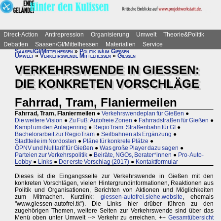
Direct-Action
Antirepression
Organisierung
Umwelt
Theorie&Politik
Debatten
Saasen/GI/Mittelhessen
Materialien
Service
Saasen/GI/Mittelhessen
»
Politik in/um Gießen
Umwelt
»
Verkehrswende Mittelhessen
»
Gießen
VERKEHRSWENDE IN GIESSEN:
DIE KONKRETEN VORSCHLÄGE
Fahrrad, Tram, Flaniermeilen
Fahrrad, Tram, Flaniermeilen
●
Verkehrswendeplan für Gießen
●
Die weitere Vision
●
Zu Fuß: Autofreie Zonen
●
Fahrradstraßen für Gießen
●
Kampf um den Anlagenring
●
RegioTram: Straßenbahn für GI
●
Bachelorarbeit zur RegioTram
●
Seilbahnen als Ergänzung
●
Stadtteile im Nordosten
●
Pläne für konkrete Plätze
●
ÖPNV und Nulltarif für Gießen
●
Was große Player dazu sagen
●
Parteien zur Verkehrspolitik
●
Beiräte, NGOs, Berater*innen
●
Pro-Auto-
Lobby
●
Links
●
Der erste Vorschlag (2017)
●
Kontaktformular
Dieses ist die Eingangsseite zur Verkehrswende in Gießen mit den
konkreten Vorschlägen, vielen Hintergrundinformationen, Reaktionen aus
Politik und Organisationen, Berichten von Aktionen und Möglichkeiten
zum Mitmachen. Kurzlink:
giessen-autofrei.siehe.website
, ehemals
"www.giessen-autofrei.tk"). Die Links hier drüber führen zu den
zugehörigen Themen, weitere Seiten zur Verkehrswende sind über das
Menü oben unter Umwelt --> Verkehr zu erreichen. ++
Gesamtübersicht