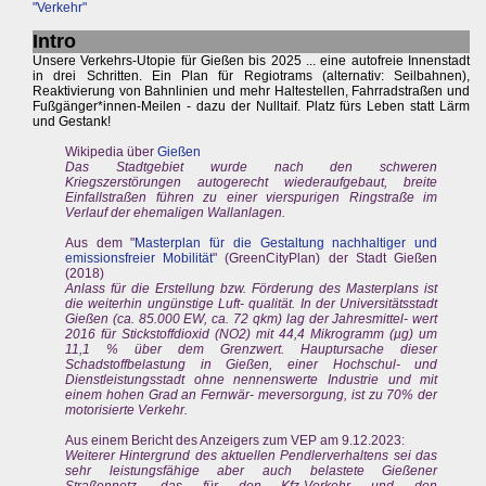
"Verkehr"
Intro
Unsere Verkehrs-Utopie für Gießen bis 2025 ... eine autofreie Innenstadt
in drei Schritten. Ein Plan für Regiotrams (alternativ: Seilbahnen),
Reaktivierung von Bahnlinien und mehr Haltestellen, Fahrradstraßen und
Fußgänger*innen-Meilen - dazu der Nulltaif. Platz fürs Leben statt Lärm
und Gestank!
Wikipedia über
Gießen
Das Stadtgebiet wurde nach den schweren
Kriegszerstörungen autogerecht wiederaufgebaut, breite
Einfallstraßen führen zu einer vierspurigen Ringstraße im
Verlauf der ehemaligen Wallanlagen.
Aus dem "
Masterplan für die Gestaltung nachhaltiger und
emissionsfreier Mobilität
" (GreenCityPlan) der Stadt Gießen
(2018)
Anlass für die Erstellung bzw. Förderung des Masterplans ist
die weiterhin ungünstige Luft- qualität. In der Universitätsstadt
Gießen (ca. 85.000 EW, ca. 72 qkm) lag der Jahresmittel- wert
2016 für Stickstoffdioxid (NO2) mit 44,4 Mikrogramm (µg) um
11,1 % über dem Grenzwert. Hauptursache dieser
Schadstoffbelastung in Gießen, einer Hochschul- und
Dienstleistungsstadt ohne nennenswerte Industrie und mit
einem hohen Grad an Fernwär- meversorgung, ist zu 70% der
motorisierte Verkehr.
Aus einem Bericht des Anzeigers zum VEP am 9.12.2023:
Weiterer Hintergrund des aktuellen Pendlerverhaltens sei das
sehr leistungsfähige aber auch belastete Gießener