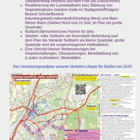
Straße/entlang Wieseck (auf dem Plan als Grauschleier)
Reaktivierung der Lumdatalbahn plus Stärkung von
Vogelsbergbahn (weitere Halte im Stadtgebiet/Rödgen/
Buseck Schule/Buseck
Industriegebiet/Lindenstruth/Grünberg-West) und Main-
Weser-Bahn (Gießen Nord und 2x Süd, im Plan als große
Quadrate)
Nulltarif (fahrscheinloses Fahren für alle)
Straßen- oder Seilbahn als Innenstadt-Verbindung (auf
dem Plan die Variante Seilbahn als kleine Quadrate; große
Quadrate sind die vorgeschlagenen Haltestellen)
Eine Vielzahl kleiner Verbesserungen bei
Ampelschaltungen, Überquerungen, Bereitstellung von
(Lasten-)Leihrädern, Werkstätten …
Der Umsetzungszeitplan unserer Verkehrs-Utopie für Gießen bis 2025