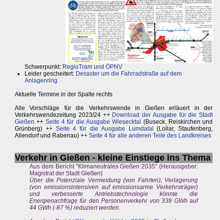
Schwerpunkt:
RegioTram und ÖPNV
Leider gescheitert:
Desaster um die Fahrradstraße auf dem
Anlagenring
Aktuelle Termine in der Spalte rechts
Alle Vorschläge für die Verkehrswende in Gießen erläuert in der
Verkehrswendezeitung 2023/24 ++
Download der Ausgabe für die Stadt
Gießen
++
Seite 4 für die Ausgabe Wiesecktal
(Buseck, Reiskirchen und
Grünberg) ++
Seite 4 für die Ausgabe Lumdatal
(Lollar, Staufenberg,
Allendorf und Rabenau) ++
Seite 4 für alle anderen Teile des Landkreises
Verkehr in Gießen - kleine Einstiege ins Thema
Aus dem Bericht "Klimaneutrales Gießen 2035" (Herausgeber:
Magistrat der Stadt Gießen)
Über die Potenziale Vermeidung (von Fahrten), Verlagerung
(von emissionsintensiven auf emissionsarme Verkehrsträger)
und verbesserte Antriebstechnologie könnte die
Energienachfrage für den Personenverkehr von 339 GWh auf
44 GWh (-87 %) reduziert werden.