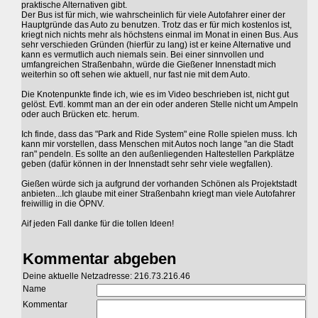
praktische Alternativen gibt.
Der Bus ist für mich, wie wahrscheinlich für viele Autofahrer einer der
Hauptgründe das Auto zu benutzen. Trotz das er für mich kostenlos ist,
kriegt nich nichts mehr als höchstens einmal im Monat in einen Bus. Aus
sehr verschieden Gründen (hierfür zu lang) ist er keine Alternative und
kann es vermutlich auch niemals sein. Bei einer sinnvollen und
umfangreichen Straßenbahn, würde die Gießener Innenstadt mich
weiterhin so oft sehen wie aktuell, nur fast nie mit dem Auto.
Die Knotenpunkte finde ich, wie es im Video beschrieben ist, nicht gut
gelöst. Evtl. kommt man an der ein oder anderen Stelle nicht um Ampeln
oder auch Brücken etc. herum.
Ich finde, dass das "Park and Ride System" eine Rolle spielen muss. Ich
kann mir vorstellen, dass Menschen mit Autos noch lange "an die Stadt
ran" pendeln. Es sollte an den außenliegenden Haltestellen Parkplätze
geben (dafür können in der Innenstadt sehr sehr viele wegfallen).
Gießen würde sich ja aufgrund der vorhanden Schönen als Projektstadt
anbieten...Ich glaube mit einer Straßenbahn kriegt man viele Autofahrer
freiwillig in die ÖPNV.
Aif jeden Fall danke für die tollen Ideen!
Kommentar abgeben
Deine aktuelle Netzadresse: 216.73.216.46
Name
Kommentar