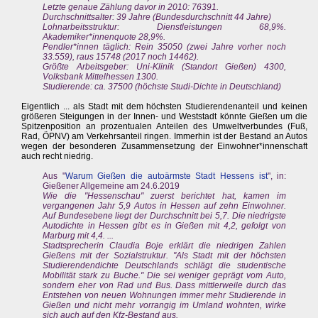
Letzte genaue Zählung davor in 2010: 76391.
Durchschnittsalter: 39 Jahre (Bundesdurchschnitt 44 Jahre)
Lohnarbeitsstruktur: Dienstleistungen 68,9%.
Akademiker*innenquote 28,9%.
Pendler*innen täglich: Rein 35050 (zwei Jahre vorher noch
33.559), raus 15748 (2017 noch 14462).
Größte Arbeitsgeber: Uni-Klinik (Standort Gießen) 4300,
Volksbank Mittelhessen 1300.
Studierende: ca. 37500 (höchste Studi-Dichte in Deutschland)
Eigentlich ... als Stadt mit dem höchsten Studierendenanteil und keinen
größeren Steigungen in der Innen- und Weststadt könnte Gießen um die
Spitzenposition an prozentualen Anteilen des Umweltverbundes (Fuß,
Rad, ÖPNV) am Verkehrsanteil ringen. Immerhin ist der Bestand an Autos
wegen der besonderen Zusammensetzung der Einwohner*innenschaft
auch recht niedrig.
Aus "
Warum Gießen die autoärmste Stadt Hessens ist
", in:
Gießener Allgemeine am 24.6.2019
Wie die "Hessenschau" zuerst berichtet hat, kamen im
vergangenen Jahr 5,9 Autos in Hessen auf zehn Einwohner.
Auf Bundesebene liegt der Durchschnitt bei 5,7. Die niedrigste
Autodichte in Hessen gibt es in Gießen mit 4,2, gefolgt von
Marburg mit 4,4. ...
Stadtsprecherin Claudia Boje erklärt die niedrigen Zahlen
Gießens mit der Sozialstruktur. "Als Stadt mit der höchsten
Studierendendichte Deutschlands schlägt die studentische
Mobilität stark zu Buche." Die sei weniger geprägt vom Auto,
sondern eher von Rad und Bus. Dass mittlerweile durch das
Entstehen von neuen Wohnungen immer mehr Studierende in
Gießen und nicht mehr vorrangig im Umland wohnten, wirke
sich auch auf den Kfz-Bestand aus.