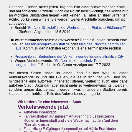
Dennoch: Gießen bietet jeden Tag das Bild einer autoverstopften Stadt -
und hat schlechte Luftwerte. Doch die Politik beschwichtigt, das könne nur
an widrigen Umständen liegen - auf keinen Fall aber an ihrer verfehlten
Politik. So kennen wir sie. Sie werden weiter Arschtritte brauchen, um sich
zu bewegen!
Bericht "
Gießen: Stickstoffdioxid-Werte steigen - Einfache Erklärung?
"
in Gießener Allgemeine, 18.6.2019
Du willst mitmachen/selbst aktiv werden?
Dann ruf uns an, schreib eine
Mail an
saasen@projektwerkstatt.de
oder
fülle das Rückmeldeformular
aus
. Komm zu den nächsten Aktionen (siehe Terminspalte rechts)!
Presseinfo zur Bedeutung der Verkehrswende für eine attraktive City
Wegen Verkehrswende: "
Gießen mit Klimaschutz-Preis
ausgezeichnet
", Bericht in Gießener Anzeiger am 17.7.2023
Auf diesen Seiten findet Ihr einen Plan für den Weg zu einer
Verkehrswende in und um Gießen, die es in sich hat. Am Ende soll
mindestens eine autofreie Innenstadt stehen, vielleicht auch eine ganz
autofreie Stadt. Dazu darf aber nicht mehr so weitergewurschtelt werden,
sondern genau das gemacht werden, was in anderen Städten bereits
klappte und erhebliche Teile des Autoverkehrs verlagerte.
Wir fordern für eine lebenswerte Stadt:
Verkehrswende jetzt
Autofreie Innenstadt
Fahrradstraßen auf innerem Anlagenring plus kreuzende
Routen in Innenstadt und viele Wege nach außen (auf dem
Plan als Kreise)
Zusätzliche Fußgänger*innenmeilen auf Hälfte Frankfurter