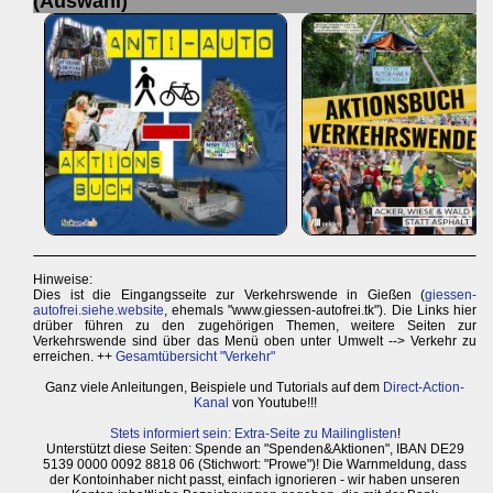
(Auswahl)
Hinweise:
Dies ist die Eingangsseite zur Verkehrswende in Gießen (
giessen-
autofrei.siehe.website
, ehemals "www.giessen-autofrei.tk"). Die Links hier
drüber führen zu den zugehörigen Themen, weitere Seiten zur
Verkehrswende sind über das Menü oben unter Umwelt --> Verkehr zu
erreichen. ++
Gesamtübersicht "Verkehr"
Ganz viele Anleitungen, Beispiele und Tutorials auf dem
Direct-Action-
Kanal
von Youtube!!!
Stets informiert sein: Extra-Seite zu Mailinglisten
!
Unterstützt diese Seiten: Spende an "Spenden&Aktionen", IBAN DE29
5139 0000 0092 8818 06 (Stichwort: "Prowe")! Die Warnmeldung, dass
der Kontoinhaber nicht passt, einfach ignorieren - wir haben unseren