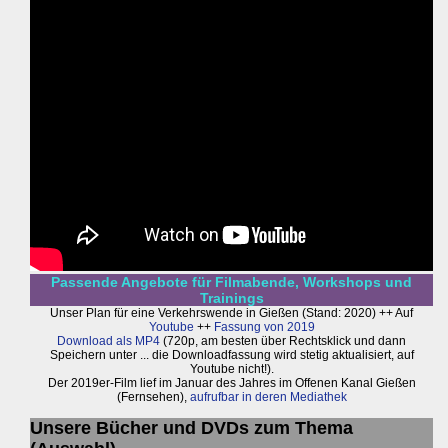
Passende Angebote für Filmabende, Workshops und
Trainings
Unser Plan für eine Verkehrswende in Gießen (Stand: 2020) ++ Auf
Youtube
++
Fassung von 2019
Download als MP4
(720p, am besten über Rechtsklick und dann
Speichern unter ... die Downloadfassung wird stetig aktualisiert, auf
Youtube nicht!).
Der 2019er-Film lief im Januar des Jahres im Offenen Kanal Gießen
(Fernsehen),
aufrufbar in deren Mediathek
Unsere Bücher und DVDs zum Thema