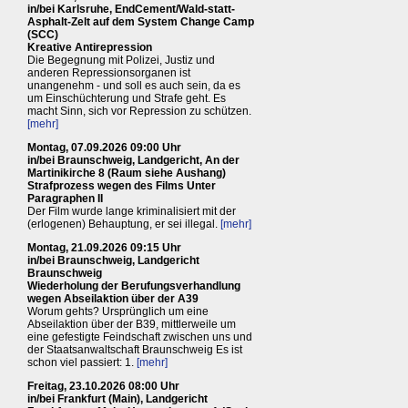
in/bei Karlsruhe, EndCement/Wald-statt-
Asphalt-Zelt auf dem System Change Camp
(SCC)
Kreative Antirepression
Die Begegnung mit Polizei, Justiz und
anderen Repressionsorganen ist
unangenehm - und soll es auch sein, da es
um Einschüchterung und Strafe geht. Es
macht Sinn, sich vor Repression zu schützen.
[mehr]
Montag, 07.09.2026 09:00 Uhr
in/bei Braunschweig, Landgericht, An der
Martinikirche 8 (Raum siehe Aushang)
Strafprozess wegen des Films Unter
Paragraphen II
Der Film wurde lange kriminalisiert mit der
(erlogenen) Behauptung, er sei illegal.
[mehr]
Montag, 21.09.2026 09:15 Uhr
in/bei Braunschweig, Landgericht
Braunschweig
Wiederholung der Berufungsverhandlung
wegen Abseilaktion über der A39
Worum gehts? Ursprünglich um eine
Abseilaktion über der B39, mittlerweile um
eine gefestigte Feindschaft zwischen uns und
der Staatsanwaltschaft Braunschweig Es ist
schon viel passiert: 1.
[mehr]
Freitag, 23.10.2026 08:00 Uhr
in/bei Frankfurt (Main), Landgericht