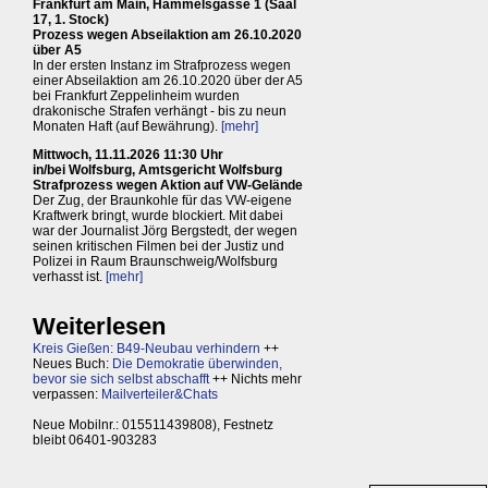
Frankfurt am Main, Hammelsgasse 1 (Saal
17, 1. Stock)
Prozess wegen Abseilaktion am 26.10.2020
über A5
In der ersten Instanz im Strafprozess wegen
einer Abseilaktion am 26.10.2020 über der A5
bei Frankfurt Zeppelinheim wurden
drakonische Strafen verhängt - bis zu neun
Monaten Haft (auf Bewährung).
[mehr]
Mittwoch, 11.11.2026 11:30 Uhr
in/bei Wolfsburg, Amtsgericht Wolfsburg
Strafprozess wegen Aktion auf VW-Gelände
Der Zug, der Braunkohle für das VW-eigene
Kraftwerk bringt, wurde blockiert. Mit dabei
war der Journalist Jörg Bergstedt, der wegen
seinen kritischen Filmen bei der Justiz und
Polizei in Raum Braunschweig/Wolfsburg
verhasst ist.
[mehr]
Weiterlesen
Kreis Gießen: B49-Neubau verhindern
++
Neues Buch:
Die Demokratie überwinden,
bevor sie sich selbst abschafft
++ Nichts mehr
verpassen:
Mailverteiler&Chats
Neue Mobilnr.: 015511439808), Festnetz
bleibt 06401-903283