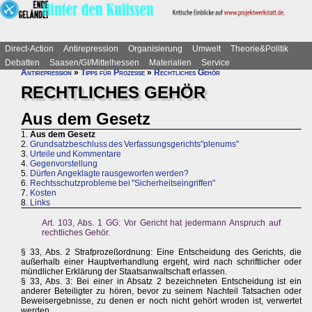
Direct-Action
Antirepression
Organisierung
Umwelt
Theorie&Politik
Debatten
Saasen/GI/Mittelhessen
Materialien
Service
Antirepression
»
Tipps für Prozesse
»
Rechtliches Gehör
RECHTLICHES GEHÖR
Aus dem Gesetz
1.
Aus dem Gesetz
2.
Grundsatzbeschluss des Verfassungsgerichts"plenums"
3.
Urteile und Kommentare
4.
Gegenvorstellung
5.
Dürfen Angeklagte rausgeworfen werden?
6.
Rechtsschutzprobleme bei "Sicherheitseingriffen"
7.
Kosten
8.
Links
Art. 103, Abs. 1 GG: Vor Gericht hat jedermann Anspruch auf
rechtliches Gehör.
§ 33, Abs. 2 Strafprozeßordnung: Eine Entscheidung des Gerichts, die
außerhalb einer Hauptverhandlung ergeht, wird nach schriftlicher oder
mündlicher Erklärung der Staatsanwaltschaft erlassen.
§ 33, Abs. 3: Bei einer in Absatz 2 bezeichneten Entscheidung ist ein
anderer Beteiligter zu hören, bevor zu seinem Nachteil Tatsachen oder
Beweisergebnisse, zu denen er noch nicht gehört wroden ist, verwertet
werden.