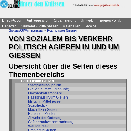
Direct-Action
Antirepression
Organisierung
Umwelt
Theorie&Politik
Debatten
Saasen/GI/Mittelhessen
Materialien
Service
Saasen/GI/Mittelhessen
»
Politik in/um Gießen
VON SOZIALEM BIS VERKEHR
POLITISCH AGIEREN IN UND UM
GIESSEN
Übersicht über die Seiten dieses
Themenbereichs
Politik in/um Gießen
Stadtplanung/-politik
Gießen autofrei (Mobilität)
Flächenfraß stoppen!
Rassismus in/um Gießen
Militär in Mittelhessen
Sozialpolitik
Machtfilz in Gießen
Hetzende Medien
Abwehr der Ordnung
Gefahrenabwehrverordnung
Wahlen 2003
Utopie für Gießen