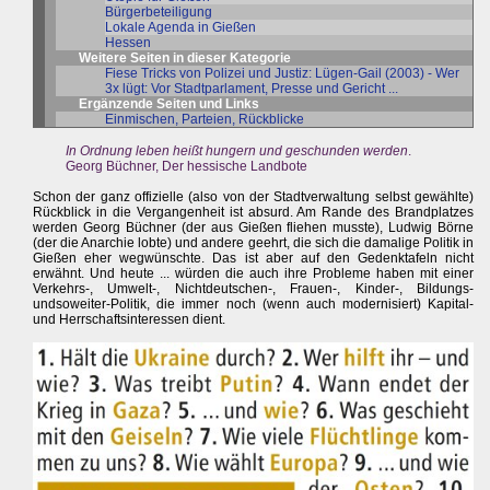
Bürgerbeteiligung
Lokale Agenda in Gießen
Hessen
Weitere Seiten in dieser Kategorie
Fiese Tricks von Polizei und Justiz: Lügen-Gail (2003) - Wer
3x lügt: Vor Stadtparlament, Presse und Gericht ...
Ergänzende Seiten und Links
Einmischen, Parteien, Rückblicke
In Ordnung leben heißt hungern und geschunden werden
.
Georg Büchner, Der hessische Landbote
Schon der ganz offizielle (also von der Stadtverwaltung selbst gewählte)
Rückblick in die Vergangenheit ist absurd. Am Rande des Brandplatzes
werden Georg Büchner (der aus Gießen fliehen musste), Ludwig Börne
(der die Anarchie lobte) und andere geehrt, die sich die damalige Politik in
Gießen eher wegwünschte. Das ist aber auf den Gedenktafeln nicht
erwähnt. Und heute ... würden die auch ihre Probleme haben mit einer
Verkehrs-, Umwelt-, Nichtdeutschen-, Frauen-, Kinder-, Bildungs-
undsoweiter-Politik, die immer noch (wenn auch modernisiert) Kapital-
und Herrschaftsinteressen dient.