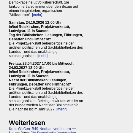
Demokratie heißt Volksherrschaft. Sie
funktioniert also immer über den Bezug auf
einem imaginierten, organischen
"Volkskörper".
[mehr]
Samstag, 24.10.2026 12:00 Uhr
in/bei Reiskirchen, Projektwerkstatt,
Ludwigstr. 11 in Saasen
Tag der Bibliotheken: Lesungen, Führungen,
Debatten und Filmnacht?
Die Projektwerkstatt beherbergt eine der
größten politischen und Sachbibliotheken des
Landes - und das unabhängig
selbstorganisiert.
[mehr]
Freitag, 23.04.2027 17:00 bis Mittwoch,
24.03.2027 12:00 Uhr
in/bei Reiskirchen, Projektwerkstatt,
Ludwigstr. 11 in Saasen
Nacht der Bibliotheken: Lesungen,
Führungen, Debatten und Filmnacht?
Die Projektwerkstatt beherbergt eine der
größten politischen und Sachbibliotheken des
Landes - und das unabhängig
selbstorganisiert. Beteiligen wir uns wieder an
der bundesweiten Nacht der Bibliotheken?
Die nächste ist im Jahr 2027.
[mehr]
Weiterlesen
Kreis Gießen: B49-Neubau verhindern
++
Neues Buch:
Die Demokratie überwinden,