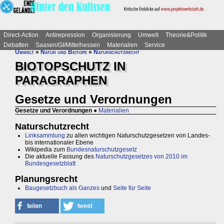
Direct-Action
Antirepression
Organisierung
Umwelt
Theorie&Politik
Debatten
Saasen/GI/Mittelhessen
Materialien
Service
Umwelt
»
Natur und Biotope
»
Naturschutzrecht
BIOTOPSCHUTZ IN
PARAGRAPHEN
Gesetze und Verordnungen
Gesetze und Verordnungen
●
Materialien
Naturschutzrecht
Linksammlung
zu allen wichtigen Naturschutzgesetzen von Landes-
bis internationaler Ebene
Wikipedia zum
Bundesnaturschutzgesetz
Die aktuelle Fassung des
Naturschutzgesetzes von 2010 im
Bundesgesetzblatt
Planungsrecht
Baugesetzbuch als Ganzes
und
Seite für Seite