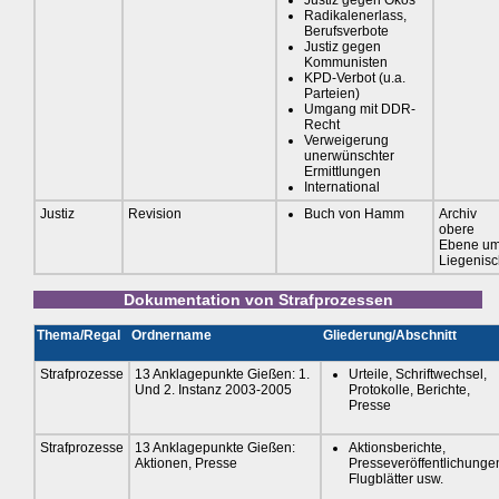
Radikalenerlass,
Berufsverbote
Justiz gegen
Kommunisten
KPD-Verbot (u.a.
Parteien)
Umgang mit DDR-
Recht
Verweigerung
unerwünschter
Ermittlungen
International
Justiz
Revision
Buch von Hamm
Archiv
obere
Ebene u
Liegenis
Dokumentation von Strafprozessen
Thema/Regal
Ordnername
Gliederung/Abschnitt
Strafprozesse
13 Anklagepunkte Gießen: 1.
Urteile, Schriftwechsel,
Und 2. Instanz 2003-2005
Protokolle, Berichte,
Presse
Strafprozesse
13 Anklagepunkte Gießen:
Aktionsberichte,
Aktionen, Presse
Presseveröffentlichunge
Flugblätter usw.