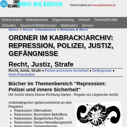
Direct-Action
Antirepression
Organisierung
Umwelt
Theorie&Politik
Debatten
Saasen/GI/Mittelhessen
Materialien
Service
Service
»
Archiv: Themenbereiche
»
Repression & Recht
ORDNER IM KABRACK!ARCHIV:
REPRESSION, POLIZEI, JUSTIZ,
GEFÄNGNISSE
Recht, Justiz, Strafe
Recht, Justiz, Strafe
●
Polizei und innere Sicherheit
●
Gefängnisse
●
(Anti-)Psychiatrie
Bücher im Themenbereich "Repression:
Polizei und innere Sicherheit"
Ort: Archiv obere Ebene Richtung Garten - Regale vor Liegeecke rechts
Unterkategorien (gekennzeichnet an den
Regalen)
Repression: Alternativen
Repression: Besondere Betroffene
Repression: Bürgerliches Recht
Repression: Demo-/Verwaltungsrecht
Repression: Geheimdienste