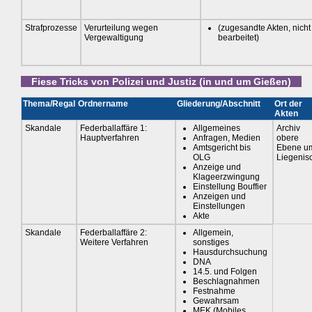
Strafprozesse
Verurteilung wegen
(zugesandte Akten, nicht
Vergewaltigung
bearbeitet)
Fiese Tricks von Polizei und Justiz (in und um Gießen)
Thema/Regal
Ordnername
Gliederung/Abschnitt
Ort der
Akten
Skandale
Federballaffäre 1:
Allgemeines
Archiv
Hauptverfahren
Anfragen, Medien
obere
Amtsgericht bis
Ebene u
OLG
Liegenis
Anzeige und
Klageerzwingung
Einstellung Bouffier
Anzeigen und
Einstellungen
Akte
Skandale
Federballaffäre 2:
Allgemein,
Weitere Verfahren
sonstiges
Hausdurchsuchung
DNA
14.5. und Folgen
Beschlagnahmen
Festnahme
Gewahrsam
MEK (Mobiles