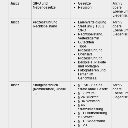
Justiz
StPO und
Gesetze
Archiv
Nebengesetze
Revision
obere
Ebene u
Liegenis
Justiz
Prozessführung:
Laienverteidigung
Archiv
Rechtsbeistand
Streit um § 138,2
obere
StPO
Ebene u
Rechtsbeistand,
Liegenis
Verteidiger*in
Gutachten
Tipps
Prozessführung
Offensive
Prozessführung
Beispiele, Plakate
und Vorlagen
Fotografieren und
Filmen im
Gerichtssaal
Justiz
Strafgesetzbuch
§ 1 StGB: Keine
Archiv
(Kommentare, Urteile
Strafe ohne Gesetz
obere
...)
§ 17 Irrtum
Ebene u
§ 24 Rücktritt
Liegenis
§ 34 Notstand
§ 46
Strafzumessung
§ 111 Aufforderung
zu Straftat
§ 113 Widerstand
§ 123