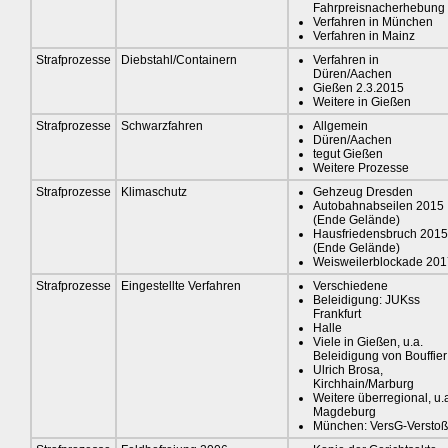
Fahrpreisnacherhebung
Verfahren in München
Verfahren in Mainz
Strafprozesse
Diebstahl/Containern
Verfahren in
Düren/Aachen
Gießen 2.3.2015
Weitere in Gießen
Strafprozesse
Schwarzfahren
Allgemein
Düren/Aachen
tegut Gießen
Weitere Prozesse
Strafprozesse
Klimaschutz
Gehzeug Dresden
Autobahnabseilen 2015
(Ende Gelände)
Hausfriedensbruch 2015
(Ende Gelände)
Weisweilerblockade 201
Strafprozesse
Eingestellte Verfahren
Verschiedene
Beleidigung: JUKss
Frankfurt
Halle
Viele in Gießen, u.a.
Beleidigung von Bouffier
Ulrich Brosa,
Kirchhain/Marburg
Weitere überregional, u.
Magdeburg
München: VersG-Verstoß