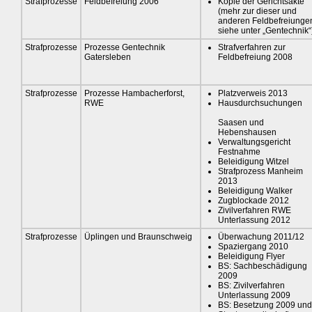
Strafprozesse
Feldbefreiung 2006
Kopie der Gerichtsakte
(mehr zur dieser und
anderen Feldbefreiunge
siehe unter „Gentechnik“
Strafprozesse
Prozesse Gentechnik
Strafverfahren zur
Gatersleben
Feldbefreiung 2008
Strafprozesse
Prozesse Hambacherforst,
Platzverweis 2013
RWE
Hausdurchsuchungen
Saasen und
Hebenshausen
Verwaltungsgericht
Festnahme
Beleidigung Witzel
Strafprozess Manheim
2013
Beleidigung Walker
Zugblockade 2012
Zivilverfahren RWE
Unterlassung 2012
Strafprozesse
Üplingen und Braunschweig
Überwachung 2011/12
Spaziergang 2010
Beleidigung Flyer
BS: Sachbeschädigung
2009
BS: Zivilverfahren
Unterlassung 2009
BS: Besetzung 2009 und