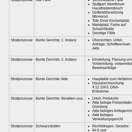
Stuttgart: Atomforum
Hausfriedensbruch
Golfplatzbesetzung
Winnerod
Tote Dose Kirchenplatz
Marktplatz: Farbe auf
Schuh/Straße
Sonstige Fälle
Strafprozesse
Bunte Gerichte: 1. Instanz
Übersichten, Urteil,
Anträge, Schriftwechsel,
Akte
Strafprozesse
Bunte Gerichte: 2. Instanz
Einstellung, Planung un
Vorbereitung, vorbereite
Beweisanträge
Strafprozesse
Bunte Gerichte: Akte
Hauptakte zum Verfahre
Hausdurchsuchung
4.12.2003, DNA-
Entnahme
Strafprozesse
Bunte Gerichte: Beiakten usw.
Urteil, Protokolle
Akte farbige Polizeistati
Grünberg
Akte farbiges Amtsgerich
Akte farbiges
Verwaltungsgericht
Strafprozesse
Schwarzstrafen
Rechtsfragen, Gesetze
60 € und