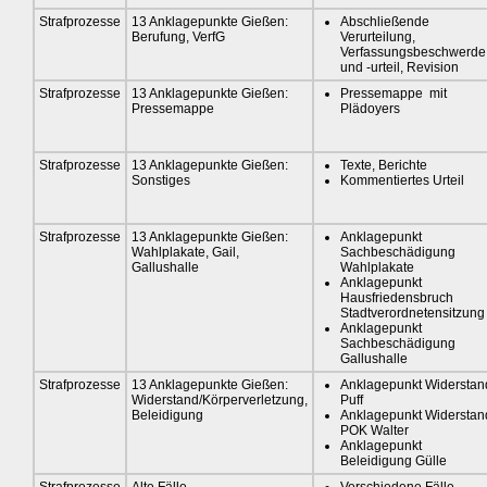
Strafprozesse
13 Anklagepunkte Gießen:
Abschließende
Berufung, VerfG
Verurteilung,
Verfassungsbeschwerde
und -urteil, Revision
Strafprozesse
13 Anklagepunkte Gießen:
Pressemappe mit
Pressemappe
Plädoyers
Strafprozesse
13 Anklagepunkte Gießen:
Texte, Berichte
Sonstiges
Kommentiertes Urteil
Strafprozesse
13 Anklagepunkte Gießen:
Anklagepunkt
Wahlplakate, Gail,
Sachbeschädigung
Gallushalle
Wahlplakate
Anklagepunkt
Hausfriedensbruch
Stadtverordnetensitzung
Anklagepunkt
Sachbeschädigung
Gallushalle
Strafprozesse
13 Anklagepunkte Gießen:
Anklagepunkt Widerstan
Widerstand/Körperverletzung,
Puff
Beleidigung
Anklagepunkt Widerstan
POK Walter
Anklagepunkt
Beleidigung Gülle
Strafprozesse
Alte Fälle
Verschiedene Fälle