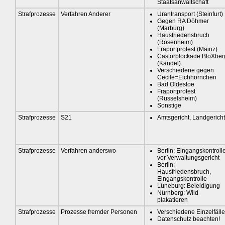
Staatsanwaltschaft
Strafprozesse
Verfahren Anderer
Urantransport (Steinfurt)
Gegen RA Döhmer
(Marburg)
Hausfriedensbruch
(Rosenheim)
Fraportprotest (Mainz)
Castorblockade BloXber
(Kandel)
Verschiedene gegen
Cecile=Eichhörnchen
Bad Oldesloe
Fraportprotest
(Rüsselsheim)
Sonstige
Strafprozesse
S21
Amtsgericht, Landgericht
Strafprozesse
Verfahren anderswo
Berlin: Eingangskontroll
vor Verwaltungsgericht
Berlin:
Hausfriedensbruch,
Eingangskontrolle
Lüneburg: Beleidigung
Nürnberg: Wild
plakatieren
Strafprozesse
Prozesse fremder Personen
Verschiedene Einzelfälle
Datenschutz beachten!