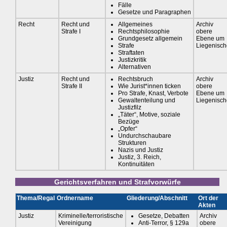
Fälle
Gesetze und Paragraphen
Recht
Recht und
Allgemeines
Archiv
Strafe I
Rechtsphilosophie
obere
Grundgesetz allgemein
Ebene um
Strafe
Liegenisch
Straftaten
Justizkritik
Alternativen
Justiz
Recht und
Rechtsbruch
Archiv
Strafe II
Wie Jurist*innen ticken
obere
Pro Strafe, Knast, Verbote
Ebene um
Gewaltenteilung und
Liegenisch
Justizfilz
„Täter“, Motive, soziale
Bezüge
„Opfer“
Undurchschaubare
Strukturen
Nazis und Justiz
Justiz, 3. Reich,
Kontinuitäten
Gerichtsverfahren und Strafvorwürfe
Thema/Regal
Ordnername
Gliederung/Abschnitt
Ort der
Akten
Justiz
Kriminelle/terroristische
Gesetze, Debatten
Archiv
Vereinigung
Anti-Terror, § 129a
obere