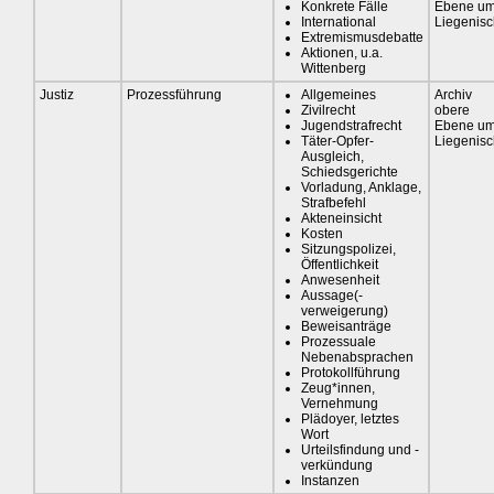
Konkrete Fälle
Ebene u
International
Liegenis
Extremismusdebatte
Aktionen, u.a.
Wittenberg
Justiz
Prozessführung
Allgemeines
Archiv
Zivilrecht
obere
Jugendstrafrecht
Ebene u
Täter-Opfer-
Liegenis
Ausgleich,
Schiedsgerichte
Vorladung, Anklage,
Strafbefehl
Akteneinsicht
Kosten
Sitzungspolizei,
Öffentlichkeit
Anwesenheit
Aussage(-
verweigerung)
Beweisanträge
Prozessuale
Nebenabsprachen
Protokollführung
Zeug*innen,
Vernehmung
Plädoyer, letztes
Wort
Urteilsfindung und -
verkündung
Instanzen