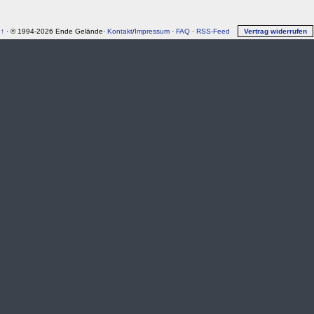
↑
· © 1994-2026 Ende Gelände·
Kontakt
/
Impressum
·
FAQ
·
RSS-Feed
Vertrag widerrufen