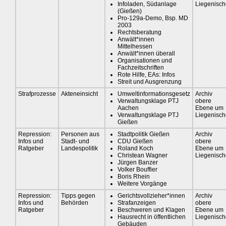
Infoladen, Südanlage
Liegenisch
(Gießen)
Pro-129a-Demo, Bsp. MD
2003
Rechtsberatung
Anwält*innen
Mittelhessen
Anwält*innen überall
Organisationen und
Fachzeitschriften
Rote Hilfe, EAs: Infos
Streit und Ausgrenzung
Strafprozesse
Akteneinsicht
Umweltinformationsgesetz
Archiv
Verwaltungsklage PTJ
obere
Aachen
Ebene um
Verwaltungsklage PTJ
Liegenisch
Gießen
Repression:
Personen aus
Stadtpolitik Gießen
Archiv
Infos und
Stadt- und
CDU Gießen
obere
Ratgeber
Landespolitik
Roland Koch
Ebene um
Christean Wagner
Liegenisch
Jürgen Banzer
Volker Bouffier
Boris Rhein
Weitere Vorgänge
Repression:
Tipps gegen
Gerichtsvollzieher*innen
Archiv
Infos und
Behörden
Strafanzeigen
obere
Ratgeber
Beschweren und Klagen
Ebene um
Hausrecht in öffentlichen
Liegenisch
Gebäuden