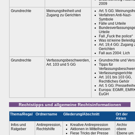
2009
Grundrechte
Meinungsfreiheit und
Art. 5 GG: Meinungsfre
Zugang zu Gerichten
Verfahren Anti-Nazi-
Symbole
Fälle und Urteile
Bundesverfassungsger
Urteile
Fall „Fuck the police“
Was ist keine Beleidi
Art. 19,4 GG: Zugang 
Gerichten
Fall aus 2004: Lich
Grundrechte
Verfassungsbeschwerden,
Grundrechte und Vers
Art. 103 und 5 GG
Tipps für
Verfassungsbeschwe
Verfassungsgerichte
Art. 101 bis 103 GG,
Rechtliches Gehör
Art. 5 GG: Pressefreihe
Europa: EGMR, EMRK
EuGH
Rechtstipps und allgemeine Rechtsinformationen
Thema/Regal
Ordnername
Gliederung/Abschnitt
Ort der
Akten
Infos und
Antirepression,
Kreative Antirepression
Archiv
Ratgeber
Rechtshilfe
Aktionen in Mittelhessen
obere
Fiese Tricks der Presse
Ebene um