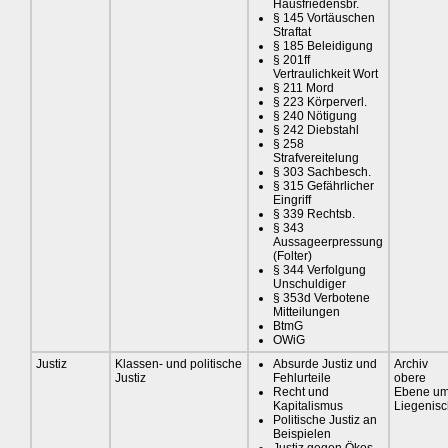
Hausfriedensbr.
§ 145 Vortäuschen
Straftat
§ 185 Beleidigung
§ 201ff
Vertraulichkeit Wort
§ 211 Mord
§ 223 Körperverl.
§ 240 Nötigung
§ 242 Diebstahl
§ 258
Strafvereitelung
§ 303 Sachbesch.
§ 315 Gefährlicher
Eingriff
§ 339 Rechtsb.
§ 343
Aussageerpressung
(Folter)
§ 344 Verfolgung
Unschuldiger
§ 353d Verbotene
Mitteilungen
BtmG
OWiG
Justiz
Klassen- und politische
Absurde Justiz und
Archiv
Justiz
Fehlurteile
obere
Recht und
Ebene u
Kapitalismus
Liegenis
Politische Justiz an
Beispielen
Justiz gegen Ökos