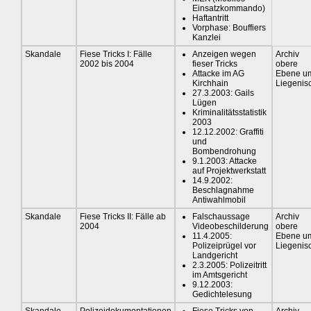
Einsatzkommando)
Haftantritt
Vorphase: Bouffiers
Kanzlei
Skandale
Fiese Tricks I: Fälle
Anzeigen wegen
Archiv
2002 bis 2004
fieser Tricks
obere
Attacke im AG
Ebene u
Kirchhain
Liegenis
27.3.2003: Gails
Lügen
Kriminalitätsstatistik
2003
12.12.2002: Graffiti
und
Bombendrohung
9.1.2003: Attacke
auf Projektwerkstatt
14.9.2002:
Beschlagnahme
Antiwahlmobil
Skandale
Fiese Tricks II: Fälle ab
Falschaussage
Archiv
2004
Videobeschilderung
obere
11.4.2005:
Ebene u
Polizeiprügel vor
Liegenis
Landgericht
2.3.2005: Polizeitritt
im Amtsgericht
9.12.2003:
Gedichtelesung
Skandale
Polizeidokumentationen
Fiese Tricks von
Archiv