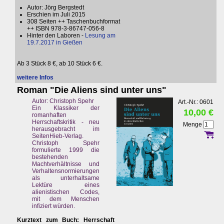
Autor: Jörg Bergstedt
Erschien im Juli 2015
308 Seiten ++ Taschenbuchformat
++ ISBN 978-3-86747-056-8
Hinter den Laboren -
Lesung am
19.7.2017 in Gießen
Ab 3 Stück 8 €, ab 10 Stück 6 €.
weitere Infos
Roman "Die Aliens sind unter uns"
Autor: Christoph Spehr
Art.-Nr.: 0601
Ein Klassiker der
10,00 €
romanhaften
Herrschaftskritik - neu
Menge
herausgebracht im
SeitenHieb-Verlag.
Christoph Spehr
formulierte 1999 die
bestehenden
Machtverhältnisse und
Verhaltensnormierungen
als unterhaltsame
Lektüre eines
alienistischen Codes,
mit dem Menschen
infiziert würden.
Kurztext zum Buch: Herrschaft