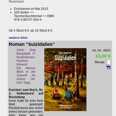
Rezension
Erschienen im Mai 2015
320 Seiten ++
Taschenbuchformat ++ ISBN
978-3-86747-054-4
Ab 3 Stück 8 €, ab 10 Stück 6 €.
weitere Infos
Roman "Suizidalien"
Autor: Jörg
Art.-Nr.: 0603
Bergstedt ++
10,00 €
Illustrationen:
Hartmut
Menge
Kiewert
Ein kleiner
Blick in die
Zukunft. An
einem Ort.
Drei Tage.
Kurztext zum Buch, Nr.
1: Selbstmord auf
Bestellung
Irene hatte für eine freie
Welt gekämpft.
Rückblickend war schon
vieles besser geworden,
aber Irene war nie