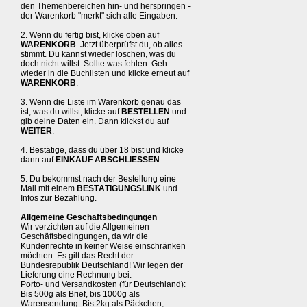
den Themenbereichen hin- und herspringen -
der Warenkorb "merkt" sich alle Eingaben.
2. Wenn du fertig bist, klicke oben auf
WARENKORB
. Jetzt überprüfst du, ob alles
stimmt. Du kannst wieder löschen, was du
doch nicht willst. Sollte was fehlen: Geh
wieder in die Buchlisten und klicke erneut auf
WARENKORB
.
3. Wenn die Liste im Warenkorb genau das
ist, was du willst, klicke auf
BESTELLEN
und
gib deine Daten ein. Dann klickst du auf
WEITER
.
4. Bestätige, dass du über 18 bist und klicke
dann auf
EINKAUF ABSCHLIESSEN
.
5. Du bekommst nach der Bestellung eine
Mail mit einem
BESTÄTIGUNGSLINK
und
Infos zur Bezahlung.
Allgemeine Geschäftsbedingungen
Wir verzichten auf die Allgemeinen
Geschäftsbedingungen, da wir die
Kundenrechte in keiner Weise einschränken
möchten. Es gilt das Recht der
Bundesrepublik Deutschland! Wir legen der
Lieferung eine Rechnung bei.
Porto- und Versandkosten (für Deutschland):
Bis 500g als Brief, bis 1000g als
Warensendung. Bis 2kg als Päckchen,