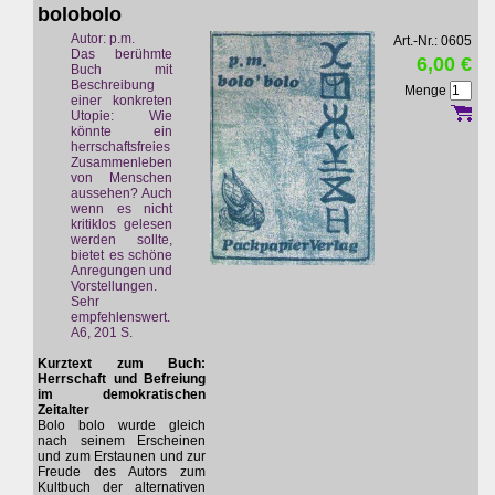
bolobolo
Autor: p.m.
Art.-Nr.: 0605
Das berühmte
6,00 €
Buch mit
Beschreibung
Menge
einer konkreten
Utopie: Wie
könnte ein
herrschaftsfreies
Zusammenleben
von Menschen
aussehen? Auch
wenn es nicht
kritiklos gelesen
werden sollte,
bietet es schöne
Anregungen und
Vorstellungen.
Sehr
empfehlenswert.
A6, 201 S.
Kurztext zum Buch:
Herrschaft und Befreiung
im demokratischen
Zeitalter
Bolo bolo wurde gleich
nach seinem Erscheinen
und zum Erstaunen und zur
Freude des Autors zum
Kultbuch der alternativen