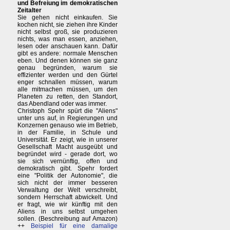
und Befreiung im demokratischen
Zeitalter
Sie gehen nicht einkaufen. Sie
kochen nicht, sie ziehen ihre Kinder
nicht selbst groß, sie produzieren
nichts, was man essen, anziehen,
lesen oder anschauen kann. Dafür
gibt es andere: normale Menschen
eben. Und denen können sie ganz
genau begründen, warum sie
effizienter werden und den Gürtel
enger schnallen müssen, warum
alle mitmachen müssen, um den
Planeten zu retten, den Standort,
das Abendland oder was immer.
Christoph Spehr spürt die "Aliens"
unter uns auf, in Regierungen und
Konzernen genauso wie im Betrieb,
in der Familie, in Schule und
Universität. Er zeigt, wie in unserer
Gesellschaft Macht ausgeübt und
begründet wird - gerade dort, wo
sie sich vernünftig, offen und
demokratisch gibt. Spehr fordert
eine "Politik der Autonomie", die
sich nicht der immer besseren
Verwaltung der Welt verschreibt,
sondern Herrschaft abwickelt. Und
er fragt, wie wir künftig mit den
Aliens in uns selbst umgehen
sollen. (Beschreibung auf Amazon)
++
Beispiel für eine damalige