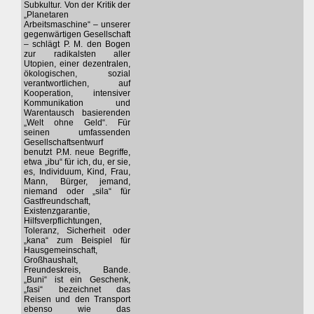
Subkultur. Von der Kritik der
„Planetaren
Arbeitsmaschine“ – unserer
gegenwärtigen Gesellschaft
– schlägt P. M. den Bogen
zur radikalsten aller
Utopien, einer dezentralen,
ökologischen, sozial
verantwortlichen, auf
Kooperation, intensiver
Kommunikation und
Warentausch basierenden
„Welt ohne Geld“. Für
seinen umfassenden
Gesellschaftsentwurf
benutzt P.M. neue Begriffe,
etwa „ibu“ für ich, du, er sie,
es, Individuum, Kind, Frau,
Mann, Bürger, jemand,
niemand oder „sila“ für
Gastfreundschaft,
Existenzgarantie,
Hilfsverpflichtungen,
Toleranz, Sicherheit oder
„kana“ zum Beispiel für
Hausgemeinschaft,
Großhaushalt,
Freundeskreis, Bande.
„Buni“ ist ein Geschenk,
„fasi“ bezeichnet das
Reisen und den Transport
ebenso wie das