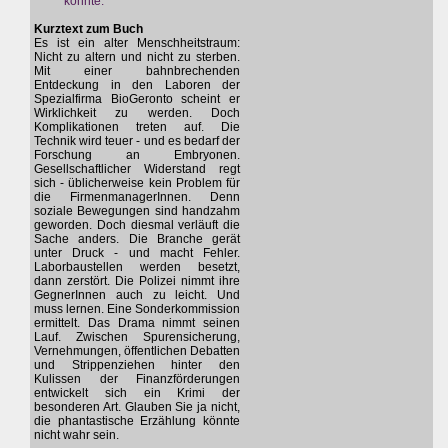
könnte.
Kurztext zum Buch
Es ist ein alter Menschheitstraum:
Nicht zu altern und nicht zu sterben.
Mit einer bahnbrechenden
Entdeckung in den Laboren der
Spezialfirma BioGeronto scheint er
Wirklichkeit zu werden. Doch
Komplikationen treten auf. Die
Technik wird teuer - und es bedarf der
Forschung an Embryonen.
Gesellschaftlicher Widerstand regt
sich - üblicherweise kein Problem für
die FirmenmanagerInnen. Denn
soziale Bewegungen sind handzahm
geworden. Doch diesmal verläuft die
Sache anders. Die Branche gerät
unter Druck - und macht Fehler.
Laborbaustellen werden besetzt,
dann zerstört. Die Polizei nimmt ihre
GegnerInnen auch zu leicht. Und
muss lernen. Eine Sonderkommission
ermittelt. Das Drama nimmt seinen
Lauf. Zwischen Spurensicherung,
Vernehmungen, öffentlichen Debatten
und Strippenziehen hinter den
Kulissen der Finanzförderungen
entwickelt sich ein Krimi der
besonderen Art. Glauben Sie ja nicht,
die phantastische Erzählung könnte
nicht wahr sein.