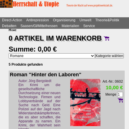
Direct-Action
Antirepression
Organisierung
Umwelt
Theorie&Politik
Debatten
Saasen/GI/Mittelhessen
Materialien
Service
Home
0 ARTIKEL IM
WARENKORB
Summe: 0,00 €
5 Produkte gefunden
Roman "Hinter den Laboren"
Autor: Jörg Bergstedt
Art.-Nr.: 0602
Ein Krimi um die
10,00 €
gesellschaftliche
Durchsetzung einer neuen
Menge
Technologie. Firmen und
Lobbyverbände auf der
Suche nach Geld. Eine
Polizei auf der Jagd nach
WiderstandskämpferInnen,
die es aber schaffen, die
Apparate zu narren. Ein
Krimi, der Wahrheit sein