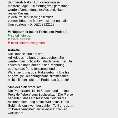
darüberals Paket. Für Pakete müssen
mehrere Tage Auslieferungszeit gerechnet
werden. Versendung ins Ausland: Nach
realen Kosten.
In den Preisen ist die gesetzlich
vorgeschriebene Mehrwertsteuer enthalten.
Umsatzsteuer-ID: DE259822128
Verfügbarkeit (siehe Farbe des Preises)
sofort lieferbar
Ware bestellt
nicht lieferbar/vergriffen
Rabatte
Die Rabatte sind bei den
Artikelbeschreibungen angegeben. Sie
werden hier nicht automatisch berechnet. Du
findest sie dann aber auf der Rechnung -
ebenso das Porto (entsprechend
Warensendung oder Paketgebühr). Die hier
angezeigte Rechnungshöhe stimmt daher
nicht mit dem späteren Endbetrag überein!
Sinn der "Richtpreise"
Die Projektwerkstatt in Saasen und dortige
Projekte "leben" vom Buchverkauf. Die Preise
bedeuten, dass ein bisschen Geld für die
Aktionen hier übrig bleibt. Wer selbst kaum
Geld hat, kann weniger zahlen. Teilt uns dann
im Bemerkungsfeld mit, wieviel Ihr zahlen
wollt/könnt.