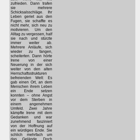
zufrieden. Dann trafen
sie mehrere
Schicksalsschläge. Ihr
Leben geriet aus den
Fugen, sie schaffte es
nicht mehr, sich neu zu
motivieren. Um den
Alltag zu vergessen, half
sie nach und stürzte
immer weiter ab.
Mehrere Anläufe, sich
wieder zu fangen,
scheiterten. Dann hörte
Irene von einer
Neuerung in der sich
weiter von den alten
Herrschaftsstrukturen
befreienden Welt: Es
gab einen Ort, an dem
Menschen ihrem Leben
ein Ende setzen
konnten – ohne Angst
vor dem Sterben in
einem angenehmen
Umfeld. Zwei Jahre
kämpfte Irene mit dem
Gedanken und war
zunehmend fasziniert
von der Hoffnung auf
ein würdiges Ende. Sie
schlich mehrfach um
das Gelände. Doch