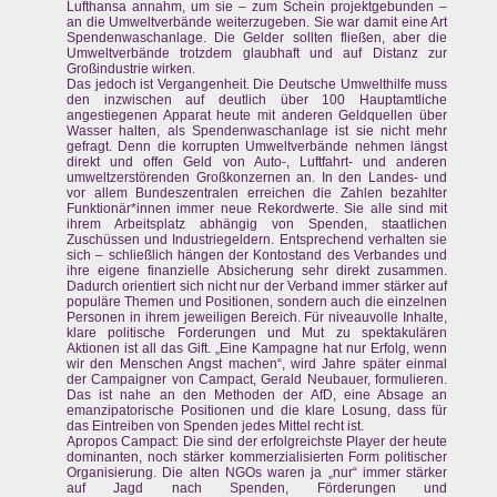
Lufthansa annahm, um sie – zum Schein projektgebunden –
an die Umweltverbände weiterzugeben. Sie war damit eine Art
Spendenwaschanlage. Die Gelder sollten fließen, aber die
Umweltverbände trotzdem glaubhaft und auf Distanz zur
Großindustrie wirken.
Das jedoch ist Vergangenheit. Die Deutsche Umwelthilfe muss
den inzwischen auf deutlich über 100 Hauptamtliche
angestiegenen Apparat heute mit anderen Geldquellen über
Wasser halten, als Spendenwaschanlage ist sie nicht mehr
gefragt. Denn die korrupten Umweltverbände nehmen längst
direkt und offen Geld von Auto-, Luftfahrt- und anderen
umweltzerstörenden Großkonzernen an. In den Landes- und
vor allem Bundeszentralen erreichen die Zahlen bezahlter
Funktionär*innen immer neue Rekordwerte. Sie alle sind mit
ihrem Arbeitsplatz abhängig von Spenden, staatlichen
Zuschüssen und Industriegeldern. Entsprechend verhalten sie
sich – schließlich hängen der Kontostand des Verbandes und
ihre eigene finanzielle Absicherung sehr direkt zusammen.
Dadurch orientiert sich nicht nur der Verband immer stärker auf
populäre Themen und Positionen, sondern auch die einzelnen
Personen in ihrem jeweiligen Bereich. Für niveauvolle Inhalte,
klare politische Forderungen und Mut zu spektakulären
Aktionen ist all das Gift. „Eine Kampagne hat nur Erfolg, wenn
wir den Menschen Angst machen“, wird Jahre später einmal
der Campaigner von Campact, Gerald Neubauer, formulieren.
Das ist nahe an den Methoden der AfD, eine Absage an
emanzipatorische Positionen und die klare Losung, dass für
das Eintreiben von Spenden jedes Mittel recht ist.
Apropos Campact: Die sind der erfolgreichste Player der heute
dominanten, noch stärker kommerzialisierten Form politischer
Organisierung. Die alten NGOs waren ja „nur“ immer stärker
auf Jagd nach Spenden, Förderungen und