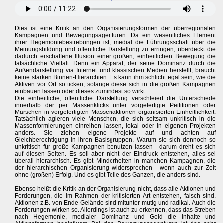
Dies ist eine Kritik an den Organisierungsformen der überregionalen
Kampagnen und Bewegungsagenturen. Da ein wesentliches Element
ihrer Hegemoniebestrebungen ist, medial die Führungsschaft über die
Meinungsbildung und öffentliche Darstellung zu erringen, überdeckt die
dadurch erschaffene Illusion einer großen, einheitlichen Bewegung die
tatsächliche Vielfalt. Denn ein Apparat, der seine Dominanz durch die
Außendarstellung via Internet und klassischen Medien herstellt, braucht
keine starken Binnen-Hierarchien. Es kann ihm schlicht egal sein, wie die
Aktiven vor Ort so ticken, solange diese sich in die großen Kampagnen
einbauen lassen oder dieses zumindest so wirkt.
Die einheitliche, öffentliche Darstellung verschleiert die Unterschiede
innerhalb der per Massenklicks unter vorgefertigte Peititionen oder
Märschen in vorgefertigten Massenaktionen organisierten Einheitlichkeit.
Tatsächlich agieren viele Menschen, die sich seltsam unkritisch in die
Massenformierungen einreihen lassen, lokal oder in eigenen Projekten
anders. Sie ziehen eigene Projekte auf und achten auf
Gleichberechtigung in ihren Basisgruppen. Warum sie sich dennoch so
unkritisch für große Kampagnen benutzen lassen - darum dreht es sich
auf diesen Seiten. Es soll aber nicht der Eindruck entstehen, alles sei
überall hierarchisch. Es gibt Minderheiten in manchen Kampagnen, die
der hierarchischen Organisierung widersprechen - wenn auch zur Zeit
ohne (großen) Erfolg. Und es gibt Teile des Ganzen, die anders sind.
Ebenso heißt die Kritik an der Organisierung nicht, dass alle Aktionen und
Forderungen, die im Rahmen der kritisierten Art entstehen, falsch sind.
Aktionen z.B. von Ende Gelände sind mitunter mutig und radikal. Auch die
Forderungen wirken so. Allerdings ist auch zu erkennen, dass das Streben
nach Hegemonie, medialer Dominanz und Geld die Inhalte und