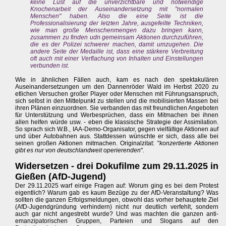
keine Lust auf die unverzichtbare und notwendige
Knochenarbeit der Auseinandersetzung mit "normalen
Menschen" haben. Also die eine Seite ist die
Professionalisierung der letzten Jahre, ausgefeilte Techniken,
wie man große Menschenmengen dazu bringen kann,
zusammen zu finden udn gemeinsam Aktionen durchzuführen,
die es der Polizei schwerer machen, damit umzugehen. Die
andere Seite der Medaille ist, dass eine stärkere Verbreitung
oft auch mit einer Verflachung von Inhalten und Einstellungen
verbunden ist.
Wie in ähnlichen Fällen auch, kam es nach den spektakulären
Auseinandersetzungen um den Dannenröder Wald im Herbst 2020 zu
etlichen Versuchen großer Player oder Menschen mit Führungsanspruch,
sich selbst in den Mittelpunkt zu stellen und die mobilisierten Massen bei
ihren Plänen einzuordnen. Sie verbanden das mit freundlichen Angeboten
für Unterstützung und Werbesprüchen, dass ein Mitmachen bei ihnen
allen helfen würde usw. - eben die klassische Strategie der Assimilation.
So sprach sich W.B., IAA-Demo-Organisator, gegen vielfältige Aktionen auf
und über Autobahnen aus. Stattdessen wünschte er sich, dass alle bei
seinen großen Aktionen mitmachen. Originalzitat: "
konzertierte Aktionen
gibt es nur von deutschlandweit operierenden
".
Widersetzen - drei Dokufilme zum 29.11.2025 in
Gießen (AfD-Jugend)
Der 29.11.2025 warf einige Fragen auf: Worum ging es bei dem Protest
eigentlich? Warum gab es kaum Bezüge zu der AfD-Veranstaltung? Was
sollten die ganzen Erfolgsmeldungen, obwohl das vorher behauptete Ziel
(AfD-Jugendgründung verhindern) nicht nur deutlich verfehlt, sondern
auch gar nicht angestrebt wurde? Und was machten die ganzen anti-
emanzipatorischen Gruppen, Parteien und Slogans auf den