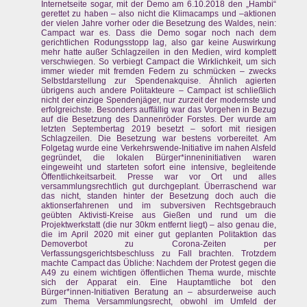
Internetseite sogar, mit der Demo am 6.10.2018 den „Hambi“
gerettet zu haben – also nicht die Klimacamps und –aktionen
der vielen Jahre vorher oder die Besetzung des Waldes, nein:
Campact war es. Dass die Demo sogar noch nach dem
gerichtlichen Rodungsstopp lag, also gar keine Auswirkung
mehr hatte außer Schlagzeilen in den Medien, wird komplett
verschwiegen. So verbiegt Campact die Wirklichkeit, um sich
immer wieder mit fremden Federn zu schmücken – zwecks
Selbstdarstellung zur Spendenakquise. Ähnlich agierten
übrigens auch andere Politakteure – Campact ist schließlich
nicht der einzige Spendenjäger, nur zurzeit der modernste und
erfolgreichste. Besonders auffällig war das Vorgehen in Bezug
auf die Besetzung des Dannenröder Forstes. Der wurde am
letzten Septembertag 2019 besetzt – sofort mit riesigen
Schlagzeilen. Die Besetzung war bestens vorbereitet. Am
Folgetag wurde eine Verkehrswende-Initiative im nahen Alsfeld
gegründet, die lokalen Bürger*inneninitiativen waren
eingeweiht und starteten sofort eine intensive, begleitende
Öffentlichkeitsarbeit. Presse war vor Ort und alles
versammlungsrechtlich gut durchgeplant. Überraschend war
das nicht, standen hinter der Besetzung doch auch die
aktionserfahrenen und im subversiven Rechtsgebrauch
geübten Aktivisti-Kreise aus Gießen und rund um die
Projektwerkstatt (die nur 30km entfernt liegt) – also genau die,
die im April 2020 mit einer gut geplanten Politaktion das
Demoverbot zu Corona-Zeiten per
Verfassungsgerichtsbeschluss zu Fall brachten. Trotzdem
machte Campact das Übliche: Nachdem der Protest gegen die
A49 zu einem wichtigen öffentlichen Thema wurde, mischte
sich der Apparat ein. Eine Hauptamtliche bot den
Bürger*innen-Initiativen Beratung an – absurderweise auch
zum Thema Versammlungsrecht, obwohl im Umfeld der