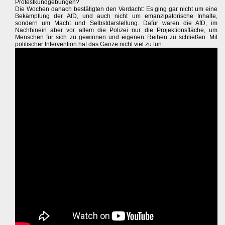
Protestkundgebungen?
Die Wochen danach bestätigten den Verdacht: Es ging gar nicht um eine
Bekämpfung der AfD, und auch nicht um emanzipatorische Inhalte,
sondern um Macht und Selbstdarstellung. Dafür waren die AfD, im
Nachhinein aber vor allem die Polizei nur die Projektionsfläche, um
Menschen für sich zu gewinnen und eigenen Reihen zu schließen. Mit
politischer Intervention hat das Ganze nicht viel zu tun.