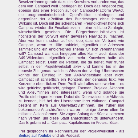
Besetzer*innen gerade dazu ein Knowhow vorhanden war, das
dem von Campact weit überlegen ist. Doch das Angebot zog,
ebenso das einer Petition auf der Campact-Plattform WeAct,
die programmiertechnisch OpenPetition unterlegen und
gegenüber der ePetition des Bundestages ohne formale
Wirkung ist. Doch mit der scheinbaren Freundlichkeit holte sich
Campact wieder die Emailadressen – eine schlaue Strategie,
wirtschaftlich gesehen. Die Bürger*innen-Initiativen ist
höchstens der Vorwurf einer gewissen Naivität zu machen.
Aber wer kommt schon auf die Idee, dass ein Verband wie
Campact, wenn er Hilfe anbietet, eigentlich nur Adressen
sammelt und ein erfolgreiches Thema für sich vereinnahmen
will? Campact war das hingegen alles klar – auch dass der
A49-Widerstand eigentlich viel mehr Knowhow hatte als
Campact selbst. Denn die Person, die da beriet, war früher
selbst in der Projektwerkstatt aktiv und kannte bis in die
neueste Zeit genau, welches Wissen dort vorlag. Überraschen
konnte der Einstieg in den A49-Widerstand aber nicht.
Campact ist schließlich ein Konzern, der genauso tickt, wie
Konzerne eben ticken: Dem Profit wird alles unterworfen – es
wird getrickst, getäuscht, gelogen. Themen, Projekte, Aktionen
und Akteur*innen sind interessant, wenn und solange sie
Profite einbringen können. Dabei die Denkweisen der Aktivistis
zu kennen, hilft bei der Übernahme ihrer Aktionen. Campact
besteht im Kern aus Umweltaktivist*innen, die früher mal
bekennende Anarchist*innen waren – einige davon offen für
militante Aktionsformen. Sie zogen Anfang der 90er zusammen
nach Verden, um diese Stadt anarchistisch zu unterwandern.
Das Ergebnis ist … Campact. Kapitalismus im Protest. Bitter.
Frei gesprochen im Rechnerraum der Projektwerkstatt - als
Beitrag auf Youtube
und als Podcast: