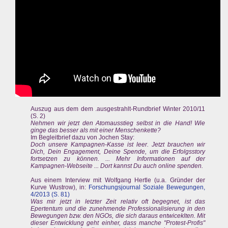
Auszug aus dem dem .ausgestrahlt-Rundbrief Winter 2010/11
(S. 2)
Nehmen wir jetzt den Atomausstieg selbst in die Hand! Wie
ginge das besser als mit einer Menschenkette?
Im Begleitbrief dazu von Jochen Stay:
Doch unsere Kampagnen-Kasse ist leer. Jetzt brauchen wir
Dich, Dein Engagement, Deine Spende, um die Erfolgsstory
fortsetzen zu können. ... Mehr Informationen auf der
Kampagnen-Webseite ... Dort kannst Du auch online spenden.
Aus einem Interview mit Wolfgang Hertle (u.a. Gründer der
Kurve Wustrow), in:
Forschungsjournal Soziale Bewegungen,
4/2013 (S. 81)
Was mir jetzt in letzter Zeit relativ oft begegnet, ist das
Epertentum und die zunehmende Professionalisierung in den
Bewegungen bzw. den NGOs, die sich daraus entwiceklten. Mit
dieser Entwicklung geht einher, dass manche "Protest-Profis"