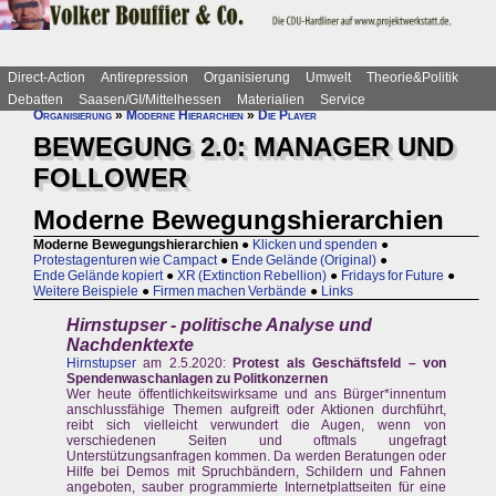
Direct-Action
Antirepression
Organisierung
Umwelt
Theorie&Politik
Debatten
Saasen/GI/Mittelhessen
Materialien
Service
Organisierung
»
Moderne Hierarchien
»
Die Player
BEWEGUNG 2.0: MANAGER UND
FOLLOWER
Moderne Bewegungshierarchien
Moderne Bewegungshierarchien
●
Klicken und spenden
●
Protestagenturen wie Campact
●
Ende Gelände (Original)
●
Ende Gelände kopiert
●
XR (Extinction Rebellion)
●
Fridays for Future
●
Weitere Beispiele
●
Firmen machen Verbände
●
Links
Hirnstupser - politische Analyse und
Nachdenktexte
Hirnstupser
am 2.5.2020:
Protest als Geschäftsfeld – von
Spendenwaschanlagen zu Politkonzernen
Wer heute öffentlichkeitswirksame und ans Bürger*innentum
anschlussfähige Themen aufgreift oder Aktionen durchführt,
reibt sich vielleicht verwundert die Augen, wenn von
verschiedenen Seiten und oftmals ungefragt
Unterstützungsanfragen kommen. Da werden Beratungen oder
Hilfe bei Demos mit Spruchbändern, Schildern und Fahnen
angeboten, sauber programmierte Internetplattseiten für eine