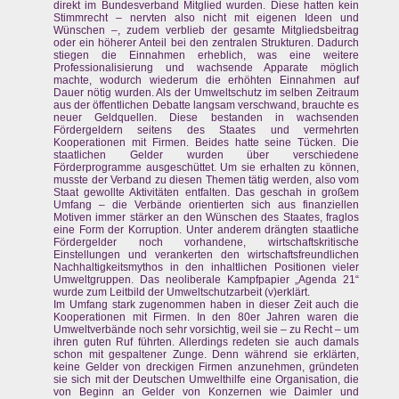
direkt im Bundesverband Mitglied wurden. Diese hatten kein
Stimmrecht – nervten also nicht mit eigenen Ideen und
Wünschen –, zudem verblieb der gesamte Mitgliedsbeitrag
oder ein höherer Anteil bei den zentralen Strukturen. Dadurch
stiegen die Einnahmen erheblich, was eine weitere
Professionalisierung und wachsende Apparate möglich
machte, wodurch wiederum die erhöhten Einnahmen auf
Dauer nötig wurden. Als der Umweltschutz im selben Zeitraum
aus der öffentlichen Debatte langsam verschwand, brauchte es
neuer Geldquellen. Diese bestanden in wachsenden
Fördergeldern seitens des Staates und vermehrten
Kooperationen mit Firmen. Beides hatte seine Tücken. Die
staatlichen Gelder wurden über verschiedene
Förderprogramme ausgeschüttet. Um sie erhalten zu können,
musste der Verband zu diesen Themen tätig werden, also vom
Staat gewollte Aktivitäten entfalten. Das geschah in großem
Umfang – die Verbände orientierten sich aus finanziellen
Motiven immer stärker an den Wünschen des Staates, fraglos
eine Form der Korruption. Unter anderem drängten staatliche
Fördergelder noch vorhandene, wirtschaftskritische
Einstellungen und verankerten den wirtschaftsfreundlichen
Nachhaltigkeitsmythos in den inhaltlichen Positionen vieler
Umweltgruppen. Das neoliberale Kampfpapier „Agenda 21“
wurde zum Leitbild der Umweltschutzarbeit (v)erklärt.
Im Umfang stark zugenommen haben in dieser Zeit auch die
Kooperationen mit Firmen. In den 80er Jahren waren die
Umweltverbände noch sehr vorsichtig, weil sie – zu Recht – um
ihren guten Ruf führten. Allerdings redeten sie auch damals
schon mit gespaltener Zunge. Denn während sie erklärten,
keine Gelder von dreckigen Firmen anzunehmen, gründeten
sie sich mit der Deutschen Umwelthilfe eine Organisation, die
von Beginn an Gelder von Konzernen wie Daimler und