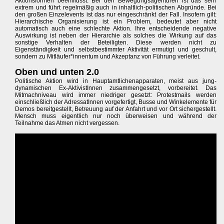
Aktionsformen beeinflusst. Bei den Bewegungsagenturen ist das sehr
extrem und führt regelmäßig auch in inhaltlich-politischen Abgründe. Bei
den großen Einzelevents ist das nur eingeschränkt der Fall. Insofern gilt:
Hierarchische Organisierung ist ein Problem, bedeutet aber nicht
automatisch auch eine schlechte Aktion. Ihre entscheidende negative
Auswirkung ist neben der Hierarchie als solches die Wirkung auf das
sonstige Verhalten der Beteiligten. Diese werden nicht zu
Eigenständigkeit und selbstbestimmter Aktivität ermutigt und geschult,
sondern zu Mitläufer*innentum und Akzeptanz von Führung verleitet.
Oben und unten 2.0
Politische Aktion wird in Hauptamtlichenapparaten, meist aus jung-
dynamischen Ex-AktivistInnen zusammengesetzt, vorbereitet. Das
Mitmachniveau wird immer niedriger gesetzt: Protestmails werden
einschließlich der AdressatInnen vorgefertigt, Busse und Winkelemente für
Demos bereitgestellt, Betreuung auf der Anfahrt und vor Ort sichergestellt.
Mensch muss eigentlich nur noch überweisen und während der
Teilnahme das Atmen nicht vergessen.