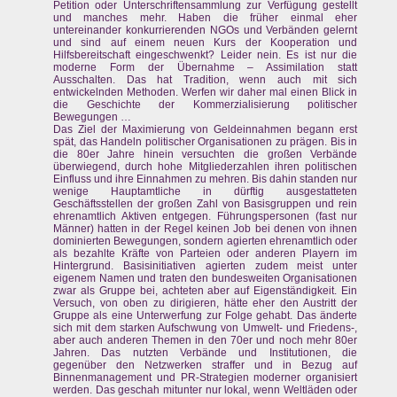
Petition oder Unterschriftensammlung zur Verfügung gestellt
und manches mehr. Haben die früher einmal eher
untereinander konkurrierenden NGOs und Verbänden gelernt
und sind auf einem neuen Kurs der Kooperation und
Hilfsbereitschaft eingeschwenkt? Leider nein. Es ist nur die
moderne Form der Übernahme – Assimilation statt
Ausschalten. Das hat Tradition, wenn auch mit sich
entwickelnden Methoden. Werfen wir daher mal einen Blick in
die Geschichte der Kommerzialisierung politischer
Bewegungen …
Das Ziel der Maximierung von Geldeinnahmen begann erst
spät, das Handeln politischer Organisationen zu prägen. Bis in
die 80er Jahre hinein versuchten die großen Verbände
überwiegend, durch hohe Mitgliederzahlen ihren politischen
Einfluss und ihre Einnahmen zu mehren. Bis dahin standen nur
wenige Hauptamtliche in dürftig ausgestatteten
Geschäftsstellen der großen Zahl von Basisgruppen und rein
ehrenamtlich Aktiven entgegen. Führungspersonen (fast nur
Männer) hatten in der Regel keinen Job bei denen von ihnen
dominierten Bewegungen, sondern agierten ehrenamtlich oder
als bezahlte Kräfte von Parteien oder anderen Playern im
Hintergrund. Basisinitiativen agierten zudem meist unter
eigenem Namen und traten den bundesweiten Organisationen
zwar als Gruppe bei, achteten aber auf Eigenständigkeit. Ein
Versuch, von oben zu dirigieren, hätte eher den Austritt der
Gruppe als eine Unterwerfung zur Folge gehabt. Das änderte
sich mit dem starken Aufschwung von Umwelt- und Friedens-,
aber auch anderen Themen in den 70er und noch mehr 80er
Jahren. Das nutzten Verbände und Institutionen, die
gegenüber den Netzwerken straffer und in Bezug auf
Binnenmanagement und PR-Strategien moderner organisiert
werden. Das geschah mitunter nur lokal, wenn Weltläden oder