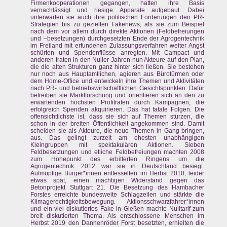
Firmenkooperationen gegangen, hatten ihre Basis
vernachlässigt und riesige Apparate aufgebaut. Dabei
unterwarfen sie auch ihre politischen Forderungen den PR-
Strategien bis zu gezielten Fakenews, als sie zum Beispiel
nach dem vor allem durch direkte Aktionen (Feldbefreiungen
und –besetzungen) durchgesetzten Ende der Agrogentechnik
im Freiland mit erfundenen Zulassungsverfahren weiter Angst
schürten und Spendenflüsse anregten. Mit Campact und
anderen traten in den Nuller Jahren nun Akteure auf den Plan,
die die alten Strukturen ganz hinter sich ließen. Sie bestehen
nur noch aus Hauptamtlichen, agieren aus Bürotürmen oder
dem Home-Office und entwickeln ihre Themen und Aktivitäten
nach PR- und betriebswirtschaftlichen Gesichtspunkten. Dafür
betreiben sie Marktforschung und orientieren sich an den zu
erwartenden höchsten Profitraten durch Kampagnen, die
erfolgreich Spenden akquirieren. Das hat fatale Folgen. Die
offensichtlichste ist, dass sie sich auf Themen stürzen, die
schon in der breiten Öffentlichkeit angekommen sind. Damit
scheiden sie als Akteure, die neue Themen in Gang bringen,
aus. Das gelingt zurzeit am ehesten unabhängigen
Kleingruppen mit spektakulären Aktionen. Sieben
Feldbesetzungen und etliche Feldbefreiungen machten 2008
zum Höhepunkt des erbitterten Ringens um die
Agrogentechnik. 2012 war sie in Deutschland besiegt.
Aufmüpfige Bürger*innen entfesselten im Herbst 2010, leider
etwas spät, einen mächtigen Widerstand gegen das
Betonprojekt Stuttgart 21. Die Besetzung des Hambacher
Forstes erreichte bundesweite Schlagzeilen und stärkte die
Klimagerechtigkeitsbewegung. Aktionsschwarzfahrer*innen
und ein viel diskutiertes Fake in Gießen machte Nulltarif zum
breit diskutierten Thema. Als entschlossene Menschen im
Herbst 2019 den Dannenröder Forst besetzten, erhielten die