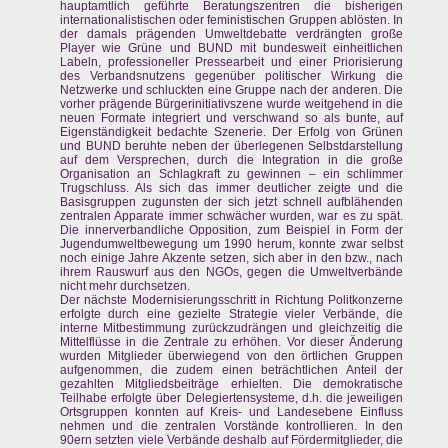
hauptamtlich geführte Beratungszentren die bisherigen
internationalistischen oder feministischen Gruppen ablösten. In
der damals prägenden Umweltdebatte verdrängten große
Player wie Grüne und BUND mit bundesweit einheitlichen
Labeln, professioneller Pressearbeit und einer Priorisierung
des Verbandsnutzens gegenüber politischer Wirkung die
Netzwerke und schluckten eine Gruppe nach der anderen. Die
vorher prägende Bürgerinitiativszene wurde weitgehend in die
neuen Formate integriert und verschwand so als bunte, auf
Eigenständigkeit bedachte Szenerie. Der Erfolg von Grünen
und BUND beruhte neben der überlegenen Selbstdarstellung
auf dem Versprechen, durch die Integration in die große
Organisation an Schlagkraft zu gewinnen – ein schlimmer
Trugschluss. Als sich das immer deutlicher zeigte und die
Basisgruppen zugunsten der sich jetzt schnell aufblähenden
zentralen Apparate immer schwächer wurden, war es zu spät.
Die innerverbandliche Opposition, zum Beispiel in Form der
Jugendumweltbewegung um 1990 herum, konnte zwar selbst
noch einige Jahre Akzente setzen, sich aber in den bzw., nach
ihrem Rauswurf aus den NGOs, gegen die Umweltverbände
nicht mehr durchsetzen.
Der nächste Modernisierungsschritt in Richtung Politkonzerne
erfolgte durch eine gezielte Strategie vieler Verbände, die
interne Mitbestimmung zurückzudrängen und gleichzeitig die
Mittelflüsse in die Zentrale zu erhöhen. Vor dieser Änderung
wurden Mitglieder überwiegend von den örtlichen Gruppen
aufgenommen, die zudem einen beträchtlichen Anteil der
gezahlten Mitgliedsbeiträge erhielten. Die demokratische
Teilhabe erfolgte über Delegiertensysteme, d.h. die jeweiligen
Ortsgruppen konnten auf Kreis- und Landesebene Einfluss
nehmen und die zentralen Vorstände kontrollieren. In den
90ern setzten viele Verbände deshalb auf Fördermitglieder, die