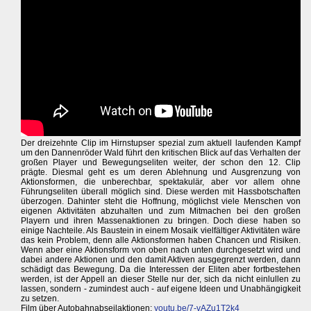
Der dreizehnte Clip im Hirnstupser spezial zum aktuell laufenden Kampf
um den Dannenröder Wald führt den kritischen Blick auf das Verhalten der
großen Player und Bewegungseliten weiter, der schon den 12. Clip
prägte. Diesmal geht es um deren Ablehnung und Ausgrenzung von
Aktionsformen, die unberechbar, spektakulär, aber vor allem ohne
Führungseliten überall möglich sind. Diese werden mit Hassbotschaften
überzogen. Dahinter steht die Hoffnung, möglichst viele Menschen von
eigenen Aktivitäten abzuhalten und zum Mitmachen bei den großen
Playern und ihren Massenaktionen zu bringen. Doch diese haben so
einige Nachteile. Als Baustein in einem Mosaik vielfältiger Aktivitäten wäre
das kein Problem, denn alle Aktionsformen haben Chancen und Risiken.
Wenn aber eine Aktionsform von oben nach unten durchgesetzt wird und
dabei andere Aktionen und den damit Aktiven ausgegrenzt werden, dann
schädigt das Bewegung. Da die Interessen der Eliten aber fortbestehen
werden, ist der Appell an dieser Stelle nur der, sich da nicht einlullen zu
lassen, sondern - zumindest auch - auf eigene Ideen und Unabhängigkeit
zu setzen.
Film über Autobahnabseilaktionen:
youtu.be/7-vAZu1T2k4