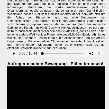
Der zwölfte Clip im Hirnstupser spezial zum aktuell laufenden Kampf um
den Dannenröder Wald übt eine deutliche Kritik an bewussten oder
fahrlässigen Versuchen, die starke Aufmerksamkeit jetzt für
Organisierungsmodelle zu nutzen, die so gar nicht zum "Danni bleibt"-
Widerstand passen. Der kam ziemlich labelfrei daher, bemühte sich um
den Abbau von Hierarchien und war eine Kooperation der
Unterschiedlichen. Jetzt rücken Label in den Vordergrund, zudem bilden
sich Steuerungsgruppen heraus oder es werden gleich hierarchische
Gebilde wie Parteien gewählt. Das wird viel kaputt machen - es sei denn,
im Kern entwickeln mehr Menschen das Bewusstsein, dass für den Kampf
um eine andere Welt weniger Fragen wie Legalität, Gewalt oder Ähnliches
wichtig sind, sondern unsere Inhatle, die Aktionsformen und die Art der
Organisierung. Daher endet der Clip mit einem erneuten Aufruf, kreativen
und hierarchiefreien Widerstand weiter zu entwickeln statt jetzt auf
etablierte, veraltete Konzepte zurückzufallen.
Aufreger machen Bewegung - Eliten bremsen!