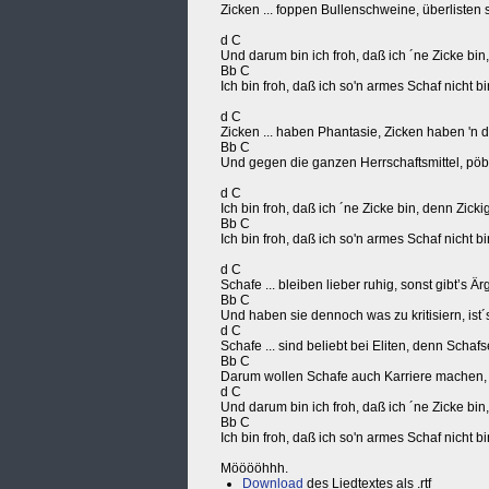
Zicken ... foppen Bullenschweine, überlisten 
d C
Und darum bin ich froh, daß ich ´ne Zicke bin,
Bb C
Ich bin froh, daß ich so'n armes Schaf nicht 
d C
Zicken ... haben Phantasie, Zicken haben 'n d
Bb C
Und gegen die ganzen Herrschaftsmittel, pöb
d C
Ich bin froh, daß ich ´ne Zicke bin, denn Zicki
Bb C
Ich bin froh, daß ich so'n armes Schaf nicht 
d C
Schafe ... bleiben lieber ruhig, sonst gibt’s Är
Bb C
Und haben sie dennoch was zu kritisiern, ist´
d C
Schafe ... sind beliebt bei Eliten, denn Schafs
Bb C
Darum wollen Schafe auch Karriere machen, m
d C
Und darum bin ich froh, daß ich ´ne Zicke bin,
Bb C
Ich bin froh, daß ich so'n armes Schaf nicht 
Mööööhhh.
Download
des Liedtextes als .rtf