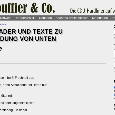
Umwelt
Theorie&Politik
Debatten
Saasen/GI/Mittelhessen
Materialien
Se
eiten
EADER UND TEXTE ZU
NDUNG VON UNTEN
e
gsein heißt Frechheit pur.
bin, denn Schaf bedeutet Herde nur.
fter rot.
ind sehr klug beim flieh'n.
rständig – visionär.