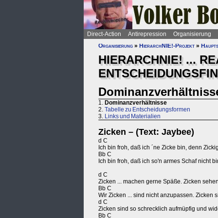
Direct-Action
Antirepression
Organisierung
Organisierung
»
HierarchNIE!-Projekt
»
Haupts
HIERARCHNIE! ... R
ENTSCHEIDUNGSFI
Dominanzverhältniss
1.
Dominanzverhältnisse
2.
Tabelle zu Entscheidungsformen
3.
Links und Materialien
Zicken – (Text: Jaybee)
d C
Ich bin froh, daß ich ´ne Zicke bin, denn Zicki
Bb C
Ich bin froh, daß ich so'n armes Schaf nicht 
d C
Zicken ... machen gerne Späße. Zicken sehen ö
Bb C
Wir Zicken ... sind nicht anzupassen. Zicken s
d C
Zicken sind so schrecklich aufmüpfig und wide
Bb C