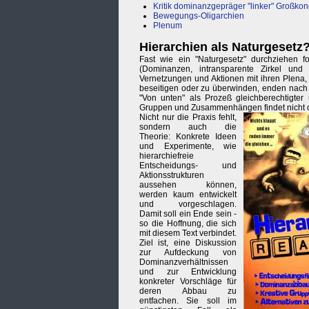
Kritik dominanzgepräger "linker" Großko
Bewegungs-Oligarchien
Plenum
Hierarchien als Naturgesetz
Fast wie ein "Naturgesetz" durchziehen fo
(Dominanzen, intransparente Zirkel und
Vernetzungen und Aktionen mit ihren Plena, 
beseitigen oder zu überwinden, enden nach k
"Von unten" als Prozeß gleichberechtigte
Gruppen und Zusammenhängen findet nicht o
Nicht nur die Praxis fehlt,
sondern auch die
Theorie: Konkrete Ideen
und Experimente, wie
hierarchiefreie
Entscheidungs- und
Aktionsstrukturen
aussehen können,
werden kaum entwickelt
und vorgeschlagen.
Damit soll ein Ende sein -
so die Hoffnung, die sich
mit diesem Text verbindet.
Ziel ist, eine Diskussion
zur Aufdeckung von
Dominanzverhältnissen
und zur Entwicklung
konkreter Vorschläge für
deren Abbau zu
entfachen. Sie soll im