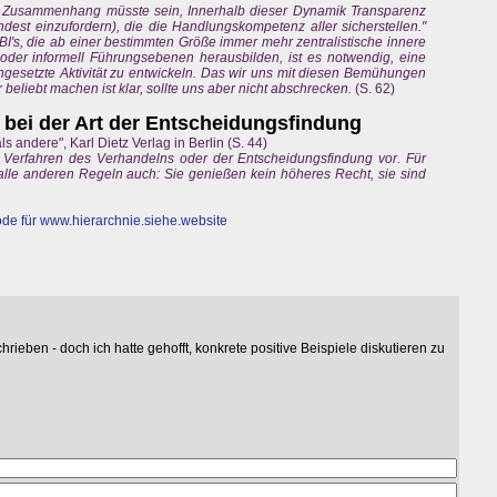
m Zusammenhang müsste sein, Innerhalb dieser Dynamik Transparenz
dest einzufordern), die die Handlungskompetenz aller sicherstellen."
's, die ab einer bestimmten Größe immer mehr zentralistische innere
 oder informell Führungsebenen herausbilden, ist es notwendig, eine
gesetzte Aktivität zu entwickeln. Das wir uns mit diesen Bemühungen
 beliebt machen ist klar, sollte uns aber nicht abschrecken.
(S. 62)
ei der Art der Entscheidungsfindung
s andere", Karl Dietz Verlag in Berlin (S. 44)
ten Verfahren des Verhandelns oder der Entscheidungsfindung vor. Für
 alle anderen Regeln auch: Sie genießen kein höheres Recht, sie sind
de für
www.hierarchnie.siehe.website
rieben - doch ich hatte gehofft, konkrete positive Beispiele diskutieren zu