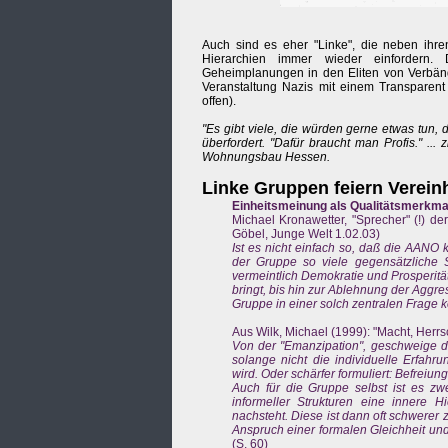
Auch sind es eher "Linke", die neben ihre
Hierarchien immer wieder einfordern. D
Geheimplanungen in den Eliten von Verbänd
Veranstaltung Nazis mit einem Transparent
offen).
"Es gibt viele, die würden gerne etwas tun,
überfordert. "Dafür braucht man Profis." ..
Wohnungsbau Hessen.
Linke Gruppen feiern Verein
Einheitsmeinung als Qualitätsmerkmal
Michael Kronawetter, "Sprecher" (!) der
Göbel, Junge Welt 1.02.03)
Ist es nicht einfach so, daß die AANO k
der Gruppe so viele gegensätzliche S
vermeintlich Demokratie und Prosperitä
bringt, bis hin zur Ablehnung der Aggr
Gruppe in einer solch zentralen Frage k
Aus Wilk, Michael (1999): "Macht, Herr
Von der "Emanzipation", geschweige de
solange nicht die individuelle Erfah
wird. Oder schärfer formuliert: Befreiu
Auch für die Gruppe selbst ist es zwe
informeller Strukturen eine innere Hi
nachsteht. Diese ist dann oft schwerer z
Anspruch einer formalen Gleichheit und 
(S. 60)