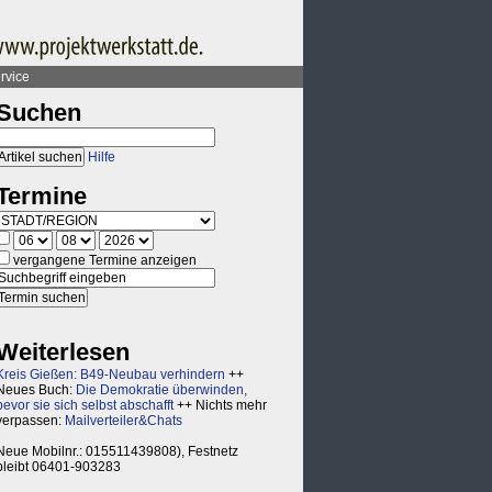
rvice
Suchen
Hilfe
Termine
vergangene Termine anzeigen
Weiterlesen
Kreis Gießen: B49-Neubau verhindern
++
Neues Buch:
Die Demokratie überwinden,
bevor sie sich selbst abschafft
++ Nichts mehr
verpassen:
Mailverteiler&Chats
Neue Mobilnr.: 015511439808), Festnetz
bleibt 06401-903283