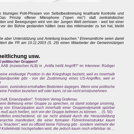
n blumigen Polit-Phrasen von Selbstbestimmung knallharte Kontrolle und
as Prinzip offener Mikrophone ("open mic") statt zentralistischer
en und Bewegungen wird von der Jungen Welt zerrissen - weil bei einer
 vor der Bühne gestanden hätten (was das miteinander zu tun hat, bleibt
 die aber Unterstützung und Anleitung brauchen." Ehrenamtliche seien damit
. zitiert die FR am 10.11.2003 (S. 29) einen Mitarbeiter der Gemeinnützigen
heitlichung usw.
 politischer Gruppen?
 AAB (inzwischen ALB) in „Antifa heißt Angriff?“ im Interview: Rüdiger
eine eindeutige Position in der Kriegsfrage bezieht, weil es innerhalb
tandpunkte gibt - von der Zustimmung eines US-Angriffes, weil er
t
ession, zumindest ernsthaften Bedenken dagegen. Wenn eine politische
eine Position beziehen will oder kann, ist sie nicht ernstzunehmen.
schaft, Emanzipation", Trotzdem Verlag Grafenau
nn Befreiung einer Gruppe zu sprechen, ist damit solange unsinnig,
rung von Emanzipation auch innerhalb einer Gruppendynamik spürbar
ng muß auch heißen, sich von der Gruppe befreien zu können. ...
(S. 50)
ifellos entscheidend, ob sie nicht alsbald durch die Herausbildung
erarchie manifestiert, die einer formalen FührerInnenstruktur kaum
u "knacken", weil es offiziell keine Führung gibt - sondern vielmehr der
Kollektivität hochgehalten wird, die jedoch kaum noch erfahrbar ist. ...