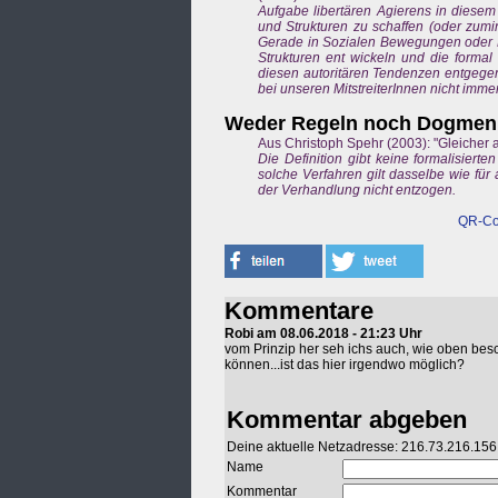
Aufgabe libertären Agierens in diese
und Strukturen zu schaffen (oder zumin
Gerade in Sozialen Bewegungen oder BI
Strukturen ent wickeln und die formal
diesen autoritären Tendenzen entgegen
bei unseren MitstreiterInnen nicht immer
Weder Regeln noch Dogmen b
Aus Christoph Spehr (2003): "Gleicher al
Die Definition gibt keine formalisier
solche Verfahren gilt dasselbe wie für
der Verhandlung nicht entzogen.
QR-Co
Kommentare
Robi am 08.06.2018 - 21:23 Uhr
vom Prinzip her seh ichs auch, wie oben besch
können...ist das hier irgendwo möglich?
Kommentar abgeben
Deine aktuelle Netzadresse: 216.73.216.156
Name
Kommentar