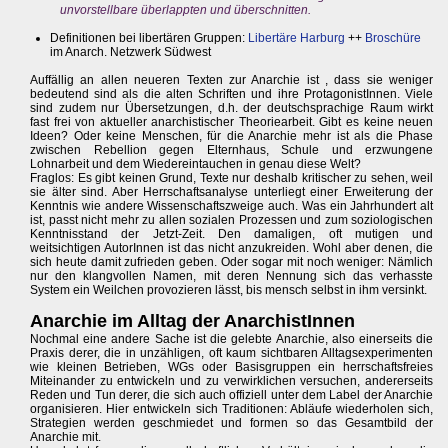
unvorstellbare überlappten und überschnitten.
Definitionen bei libertären Gruppen:
Libertäre Harburg
++
Broschüre
im Anarch. Netzwerk Südwest
Auffällig an allen neueren Texten zur Anarchie ist , dass sie weniger
bedeutend sind als die alten Schriften und ihre ProtagonistInnen. Viele
sind zudem nur Übersetzungen, d.h. der deutschsprachige Raum wirkt
fast frei von aktueller anarchistischer Theoriearbeit. Gibt es keine neuen
Ideen? Oder keine Menschen, für die Anarchie mehr ist als die Phase
zwischen Rebellion gegen Elternhaus, Schule und erzwungene
Lohnarbeit und dem Wiedereintauchen in genau diese Welt?
Fraglos: Es gibt keinen Grund, Texte nur deshalb kritischer zu sehen, weil
sie älter sind. Aber Herrschaftsanalyse unterliegt einer Erweiterung der
Kenntnis wie andere Wissenschaftszweige auch. Was ein Jahrhundert alt
ist, passt nicht mehr zu allen sozialen Prozessen und zum soziologischen
Kenntnisstand der Jetzt-Zeit. Den damaligen, oft mutigen und
weitsichtigen AutorInnen ist das nicht anzukreiden. Wohl aber denen, die
sich heute damit zufrieden geben. Oder sogar mit noch weniger: Nämlich
nur den klangvollen Namen, mit deren Nennung sich das verhasste
System ein Weilchen provozieren lässt, bis mensch selbst in ihm versinkt.
Anarchie im Alltag der AnarchistInnen
Nochmal eine andere Sache ist die gelebte Anarchie, also einerseits die
Praxis derer, die in unzähligen, oft kaum sichtbaren Alltagsexperimenten
wie kleinen Betrieben, WGs oder Basisgruppen ein herrschaftsfreies
Miteinander zu entwickeln und zu verwirklichen versuchen, andererseits
Reden und Tun derer, die sich auch offiziell unter dem Label der Anarchie
organisieren. Hier entwickeln sich Traditionen: Abläufe wiederholen sich,
Strategien werden geschmiedet und formen so das Gesamtbild der
Anarchie mit.