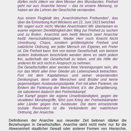
dürfen nicht zittern vor dem Messer des Wundarztes. Freiheit
geht nur aus Anarchie hervor – das ist unsere Meinung, so
haben wir die Lehren der Geschichte verstanden.
Aus einem Flugblatt des „Anarchistischen Freibundes“, das
über die Ermordung Kurt Wilckens am 22. Juni 1923 berichtet
Wir sagen euch nicht: Werdet Anarchisten! Wir überlassen es
euerer eigenen Denkfähigkeit den Weg zur Freiheit zu suchen
und zu finden. Anarchist sein heißt Mensch sein! Anarchie
heißt: Herrschaftslosigkeit. Weder Herr noch Knecht Nicht
Unordnung, Chaos, sondern größtmögliche Freiheit und
natürliche Ordnung, wo jeder Mensch ein Eigener, ein Freier
ist. Die Freiheit kann ihm von keiner Gesellschaft, von keinem
andern Individuum beschränkt werden denn es steht jedem
frei, außerhalb der Gesellschaft zu leben. und die Hilfe der
anderen für sich nicht in Anspruch zu nehmen.
Die Gesellschaften aber werden freie Vereinigungen sein, die
nur das Wohl aller ihrer Glieder als Lebenszweck betrachten.
Fort mit dem Kapitalismus und seiner verpestenden
Denkungsart, denn alle Menschen sind Brüder und keine
gegenseitigen Ausbeutungsobjekte. Fort mit allen Parteien, sie
fördern die Parteiung der Menschheit, d.h. die Zersplitterung,
sie sabotieren dadurch den Freiheitskampf.
Der Kampf gegen die eigene Unselbständigkeit, gegen die
veralteten Moralbegriffe, führt zum Krieg der Freiheitskämpfer
aller Länder gegen ihre Ausbeuter. Die dann einsetzende
soziale Revolution ist die Verkünderin der natürlichen
Ordnung, der Anarchie.
Definitionen der Anarchie aus neuester Zeit betonen stärker die
Beziehungen in Gesellschaften. Anarchie steht nicht mehr nur für die
Abwesenheit staatlicher Gewalt oder anderer Formen von Hierarchie,