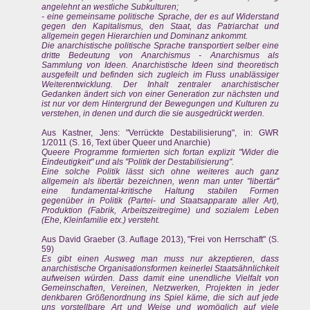
angelehnt an westliche Subkulturen;
- eine gemeinsame politische Sprache, der es auf Widerstand
gegen den Kapitalismus, den Staat, das Patriarchat und
allgemein gegen Hierarchien und Dominanz ankommt.
Die anarchistische politische Sprache transportiert selber eine
dritte Bedeutung von Anarchismus - Anarchismus als
Sammlung von Ideen. Anarchistische Ideen sind theoretisch
ausgefeilt und befinden sich zugleich im Fluss unablässiger
Weiterentwicklung. Der Inhalt zentraler anarchistischer
Gedanken ändert sich von einer Generation zur nächsten und
ist nur vor dem Hintergrund der Bewegungen und Kulturen zu
verstehen, in denen und durch die sie ausgedrückt werden.
Aus Kastner, Jens: "Verrückte Destabilisierung", in: GWR
1/2011 (S. 16, Text über Queer und Anarchie)
Queere Programme formierten sich fortan explizit "Wider die
Eindeutigkeit" und als "Politik der Destabilisierung".
Eine solche Politik lässt sich ohne weiteres auch ganz
allgemein als libertär bezeichnen, wenn man unter "libertär"
eine fundamental-kritische Haltung stabilen Formen
gegenüber in Politik (Partei- und Staatsapparate aller Art),
Produktion (Fabrik, Arbeitszeitregime) und sozialem Leben
(Ehe, Kleinfamilie etx.) versteht.
Aus David Graeber (3. Auflage 2013), "Frei von Herrschaft" (S.
59)
Es gibt einen Ausweg man muss nur akzeptieren, dass
anarchistische Organisationsformen keinerlei Staatsähnlichkeit
aufweisen würden. Dass damit eine unendliche Vielfalt von
Gemeinschaften, Vereinen, Netzwerken, Projekten in jeder
denkbaren Größenordnung ins Spiel käme, die sich auf jede
uns vorstellbare Art und Weise und womöglich auf viele