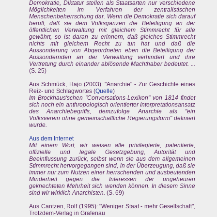
Demokratie, Diktatur stellen als Staatsarten nur verschiedene
Möglichkeiten im Verfahren der zentralistischen
Menschenbeherrschung dar. Wenn die Demokratie sich darauf
beruft, daß sie dem Volksganzen die Beteiligung an der
öffentlichen Verwaltung mit gleichem Stimmrecht für alle
gewährt, so ist daran zu erinnern, daß gleiches Stimmrecht
nichts mit gleichem Recht zu tun hat und daß die
Aussonderung von Abgeordneten eben die Beteiligung der
Aussondernden an der Verwaltung verhindert und ihre
Vertretung durch einander ablösende Machthaber bedeutet. ...
(S. 25)
Aus Schmück, Hajo (2003): "Anarchie" - Zur Geschichte eines
Reiz- und Schlagwortes (
Quelle
)
Im Brockhaus'schen "Conversations-Lexikon" von 1814 findet
sich noch ein anthropologisch orientierter Interpretationsansatz
des Anarchiebegriffs, demzufolge Anarchie als "ein
Volksverein ohne gemeinschaftliche Regierungsform" definiert
wurde.
Aus dem Internet
Mit einem Wort, wir weisen alle privilegierte, patentierte,
offizielle und legale Gesetzgebung, Autorität und
Beeinflussung zurück, selbst wenn sie aus dem allgemeinen
Stimmrecht hervorgegangen sind, in der Überzeugung, daß sie
immer nur zum Nutzen einer herrschenden und ausbeutenden
Minderheit gegen die Interessen der ungeheuren
geknechteten Mehrheit sich wenden können. In diesem Sinne
sind wir wirklich Anarchisten.
(S. 69)
Aus Cantzen, Rolf (1995): "Weniger Staat - mehr Gesellschaft",
Trotzdem-Verlag in Grafenau