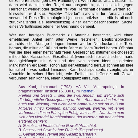
einzelne Einstellungen bzw. Handlungen. Wenn etwas "anarchistisch" ist,
dann wird damit in der Regel nur ausgedrückt, dass es sich gegen
Herrschaft wendet oder gezielt frei von Herrschaft gehalten werden soll.
Bisweilen wird das Adjektiv "libertär" synonym für "anarchistisch"
verwendet. Diese Terminologie ist jedoch unpräzise - libertär ist oft noch
zurückhaltender als Teilwesenszug einer damit beschriebenen Sache,
eines Verhältnisses oder einer Gesinnung gemeint.
Wer den heutigen Buchmarkt zu Anarchie betrachtet, wird einen
erheblichen Anteil sehr alter Werke feststellen. Deutschsprachige,
anarchistische Verlage bringen immer wieder Neudrucke alter Texte
heraus, die mitunter 100 und mehr Jahre auf dem Buckel haben. Offenbar
war die Idee einer herrschaftsfreien Gesellschaft, mitunter gleichgesetzt
mit der Idee klassenloser Gesellschaft (wenn sich hier auch schnell harte
Ideologiekämpfe mit Marx und den von seinen Ideen inspirierten
MarxistInnen ergaben), schon aus der Aufklärung heraus schnell als Idee
formuliert - was selbst Immanuel Kant höchstpersönlich zeigte, als er
Anarchie in seiner Übersicht, wie Freiheit und Gesetz mit Gewalt
verbunden sein können, einen Königsplatz einräumte.
Aus Kant, Immanuel (1798): AA VII, "Anthropologie in
pragmatischer Hinsicht" (S. 330 f., im
Internet
)
Freiheit und Gesetz ... sind die zwei Angeln, um welche sich
die bürgerliche Gesetzgebung dreht. - Aber damit das letztere
auch von Wirkung und nicht leere Anpreisung sei: so muß ein
Mittleres hinzu kommen, nämlich Gewalt, welche, mit jenen
verbunden, diesen Prinzipien Erfolg verschafft. - Nun kann man
sich aber viererlei Kombinationen der letzteren mit den beiden
ersteren denken:
A. Gesetz und Freiheit ohne Gewalt (Anarchie).
B. Gesetz und Gewalt ohne Freiheit (Despotismus).
C. Gewalt ohne Freiheit und Gesetz (Barbarei).