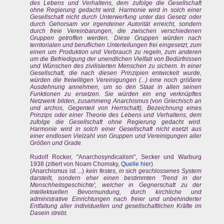
des Lebens und Verhaltens, dem zufolge die Gesellschaft
ohne Regierung gedacht wird. Harmonie wird in solch einer
Gesellschaft nicht durch Unterwerfung unter das Gesetz oder
durch Gehorsam vor irgendeiner Autorität erreicht, sondern
durch freie Vereinbarungen, die zwischen verschiedenen
Gruppen getroffen werden. Diese Gruppen würden nach
territorialen und beruflichen Unterteilungen frei eingesetzt, zum
einen um Produktion und Verbrauch zu regeln, zum anderen
um die Befriedigung der unendlichen Vielfalt von Bedürfnissen
und Wünschen des zivilisierten Menschen zu sichern. In einer
Gesellschaft, die nach diesen Prinzipien entwickelt wurde,
würden die freiwilligen Vereinigungen (...) eine noch größere
Ausdehnung annehmen, um so den Staat in allen seinen
Funktionen zu ersetzen. Sie würden ein eng verknüpftes
Netzwerk bilden, zusammeng Anarchismus (von Griechisch an
und archos, Gegenteil von Herrschaft), Bezeichnung eines
Prinzips oder einer Theorie des Lebens und Verhaltens, dem
zufolge die Gesellschaft ohne Regierung gedacht wird.
Harmonie wird in solch einer Gesellschaft nicht esetzt aus
einer endlosen Vielzahl von Gruppen und Vereinigungen aller
Größen und Grade.
Rudolf Rocker, "Anarchosyndicalism", Secker und Warburg
1938 (zitiert von Noam Chomsky,
Quelle hier
)
(Anarchismus ist ...)
kein festes, in sich geschlossenes System
darstellt, sondern eher einen bestimmten 'Trend in der
Menschheitsgeschichte', welcher in Gegnerschaft zu der
intellektuellen Bevormundung, durch kirchliche und
administrative Einrichtungen nach freier und unbehinderter
Entfaltung aller individuellen und gesellschaftlichen Kräfte im
Dasein strebt.