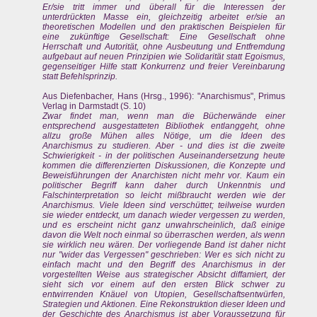
Er/sie tritt immer und überall für die Interessen der
unterdrückten Masse ein, gleichzeitig arbeitet er/sie an
theoretischen Modellen und den praktischen Beispielen für
eine zukünftige Gesellschaft: Eine Gesellschaft ohne
Herrschaft und Autorität, ohne Ausbeutung und Entfremdung
aufgebaut auf neuen Prinzipien wie Solidarität statt Egoismus,
gegenseitiger Hilfe statt Konkurrenz und freier Vereinbarung
statt Befehlsprinzip.
Aus Diefenbacher, Hans (Hrsg., 1996): "Anarchismus", Primus
Verlag in Darmstadt (S. 10)
Zwar findet man, wenn man die Bücherwände einer
entsprechend ausgestatteten Bibliothek entlanggeht, ohne
allzu große Mühen alles Nötige, um die Ideen des
Anarchismus zu studieren. Aber - und dies ist die zweite
Schwierigkeit - in der politischen Auseinandersetzung heute
kommen die differenzierten Diskussionen, die Konzepte und
Beweisführungen der Anarchisten nicht mehr vor. Kaum ein
politischer Begriff kann daher durch Unkenntnis und
Falschinterpretation so leicht mißbraucht werden wie der
Anarchismus. Viele Ideen sind verschüttet; teilweise wurden
sie wieder entdeckt, um danach wieder vergessen zu werden,
und es erscheint nicht ganz unwahrscheinlich, daß einige
davon die Welt noch einmal so überraschen werden, als wenn
sie wirklich neu wären. Der vorliegende Band ist daher nicht
nur "wider das Vergessen" geschrieben: Wer es sich nicht zu
einfach macht und den Begriff des Anarchismus in der
vorgestellten Weise aus strategischer Absicht diffamiert, der
sieht sich vor einem auf den ersten Blick schwer zu
entwirrenden Knäuel von Utopien, Gesellschaftsentwürfen,
Strategien und Aktionen. Eine Rekonstruktion dieser Ideen und
der Geschichte des Anarchismus ist aber Voraussetzung für