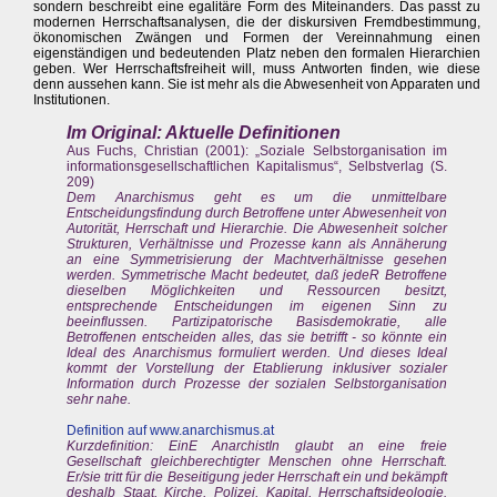
sondern beschreibt eine egalitäre Form des Miteinanders. Das passt zu
modernen Herrschaftsanalysen, die der diskursiven Fremdbestimmung,
ökonomischen Zwängen und Formen der Vereinnahmung einen
eigenständigen und bedeutenden Platz neben den formalen Hierarchien
geben. Wer Herrschaftsfreiheit will, muss Antworten finden, wie diese
denn aussehen kann. Sie ist mehr als die Abwesenheit von Apparaten und
Institutionen.
Im Original: Aktuelle Definitionen
Aus Fuchs, Christian (2001): „Soziale Selbstorganisation im
informationsgesellschaftlichen Kapitalismus“, Selbstverlag (S.
209)
Dem Anarchismus geht es um die unmittelbare
Entscheidungsfindung durch Betroffene unter Abwesenheit von
Autorität, Herrschaft und Hierarchie. Die Abwesenheit solcher
Strukturen, Verhältnisse und Prozesse kann als Annäherung
an eine Symmetrisierung der Machtverhältnisse gesehen
werden. Symmetrische Macht bedeutet, daß jedeR Betroffene
dieselben Möglichkeiten und Ressourcen besitzt,
entsprechende Entscheidungen im eigenen Sinn zu
beeinflussen. Partizipatorische Basisdemokratie, alle
Betroffenen entscheiden alles, das sie betrifft - so könnte ein
Ideal des Anarchismus formuliert werden. Und dieses Ideal
kommt der Vorstellung der Etablierung inklusiver sozialer
Information durch Prozesse der sozialen Selbstorganisation
sehr nahe.
Definition auf
www.anarchismus.at
Kurzdefinition: EinE AnarchistIn glaubt an eine freie
Gesellschaft gleichberechtigter Menschen ohne Herrschaft.
Er/sie tritt für die Beseitigung jeder Herrschaft ein und bekämpft
deshalb Staat, Kirche, Polizei, Kapital, Herrschaftsideologie.