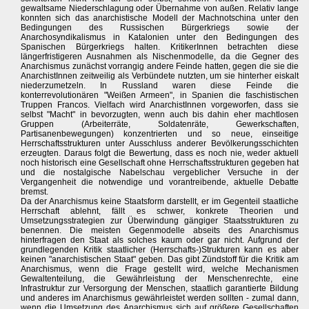
gewaltsame Niederschlagung oder Übernahme von außen. Relativ lange
konnten sich das anarchistische Modell der Machnotschina unter den
Bedingungen des Russischen Bürgerkriegs sowie der
Anarchosyndikalismus in Katalonien unter den Bedingungen des
Spanischen Bürgerkriegs halten. KritikerInnen betrachten diese
längerfristigeren Ausnahmen als Nischenmodelle, da die Gegner des
Anarchismus zunächst vorrangig andere Feinde hatten, gegen die sie die
AnarchistInnen zeitweilig als Verbündete nutzten, um sie hinterher eiskalt
niederzumetzeln. In Russland waren diese Feinde die
konterrevolutionären "Weißen Armeen", in Spanien die faschistischen
Truppen Francos. Vielfach wird AnarchistInnen vorgeworfen, dass sie
selbst "Macht" in bevorzugten, wenn auch bis dahin eher machtlosen
Gruppen (Arbeiterräte, Soldatenräte, Gewerkschaften,
Partisanenbewegungen) konzentrierten und so neue, einseitige
Herrschaftsstrukturen unter Ausschluss anderer Bevölkerungsschichten
erzeugten. Daraus folgt die Bewertung, dass es noch nie, weder aktuell
noch historisch eine Gesellschaft ohne Herrschaftsstrukturen gegeben hat
und die nostalgische Nabelschau vergeblicher Versuche in der
Vergangenheit die notwendige und vorantreibende, aktuelle Debatte
bremst.
Da der Anarchismus keine Staatsform darstellt, er im Gegenteil staatliche
Herrschaft ablehnt, fällt es schwer, konkrete Theorien und
Umsetzungsstrategien zur Überwindung gängiger Staatsstrukturen zu
benennen. Die meisten Gegenmodelle abseits des Anarchismus
hinterfragen den Staat als solches kaum oder gar nicht. Aufgrund der
grundlegenden Kritik staatlicher (Herrschafts-)Strukturen kann es aber
keinen "anarchistischen Staat" geben. Das gibt Zündstoff für die Kritik am
Anarchismus, wenn die Frage gestellt wird, welche Mechanismen
Gewaltenteilung, die Gewährleistung der Menschenrechte, eine
Infrastruktur zur Versorgung der Menschen, staatlich garantierte Bildung
und anderes im Anarchismus gewährleistet werden sollten - zumal dann,
wenn die Umsetzung des Anarchismus sich auf größere Gesellschaften