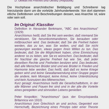
D. Gewalt mit Freiheit und Gesetz (Republik).
Die Hochphase anarchistischer Betätigung und Schreiberei lag
hierzulande dann um die vorletzte Jahrhundertwende. Von dort stammen
etliche Definitionen und Beschreibungen dessen, was Anarchie ist, wäre
oder sein soll.
Im Original: Klassiker
Definition in Alexander Berkmann, "ABC des Anarchismus"
(1929)
Anarchismus heißt, daß Sie frei sein werden; daß niemand Sie
versklaven, Sie herumkommandieren, Sie berauben oder
mißbrauchen wird. Das bedeutet, daß Sie die Freiheit haben
werden, das zu tun, was Sie wollen, und daß Sie nicht
gezwungen werden, etwas gegen ihren Willen zu tun. Das
bedeutet, daß Sie die Möglichkeit haben, ohne Einmischung
anderer so zu leben, wie Sie es wünschen. Das bedeutet, daß
Ihr Nachbar die gleiche Freiheit hat wie Sie, daß jeder
dieselben Rechte und Freiheiten besitzen wird. Das bedeutet,
daß alle Menschen Brüder sind und wie Brüder in Frieden und
Harmonie lebe werden. Das heißt, daß daß es keine Kriege
geben wird und keine Gewaltanwendung einer Gruppe gegen
die andere, kein Monopol, keine Armut, keine Unterdrückung
und kein Ausnutzen des Mitmenschen.
Kurz gesagt: Anarchismus heißt die Gesellschaftsform, in der
alle Männer und Frauen frei sind und in der alle die Vorteile
eines geregelten und sinnvollen Lebens genießen.
Peter Kropotkin: "Anarchismus" (aus der Encyclopaedia
Britannica von 1910)
Anarchismus (von Griechisch an und archos, Gegenteil von
Herrschaft), Bezeichnung eines Prinzips oder einer Theorie