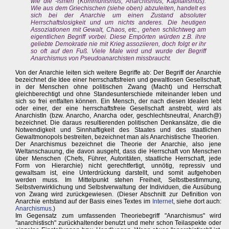
wie die -ismen (Kommunismus, Anarchismus, Kapitalismus).
Wie aus dem Griechischen (siehe oben) abzuleiten, handelt es
sich bei der Anarchie um einen Zustand absoluter
Herrschaftslosigkeit und um nichts anderes. Die heutigen
Assoziationen mit Gewalt, Chaos, etc., gehen schlichtweg am
eigentlichen Begriff vorbei. Diese Empörten würden z.B. ihre
geliebte Demokratie nie mit Krieg assoziieren, doch folgt er ihr
so oft auf den Fuß. Viele Male wird und wurde der Begriff
Anarchismus von Pseudoanarchisten missbraucht.
Von der Anarchie leiten sich weitere Begriffe ab: Der Begriff der Anarchie
bezeichnet die Idee einer herrschaftsfreien und gewaltlosen Gesellschaft,
in der Menschen ohne politischen Zwang (Macht) und Herrschaft
gleichberechtigt und ohne Standesunterschiede miteinander leben und
sich so frei entfalten können. Ein Mensch, der nach diesen Idealen lebt
oder einer, der eine herrschaftsfreie Gesellschaft anstrebt, wird als
AnarchistIn (bzw. Anarcho, Anarcha oder, geschlechtsneutral, Anarch@)
bezeichnet. Die daraus resultierenden politischen Denkansätze, die die
Notwendigkeit und Sinnhaftigkeit des Staates und des staatlichen
Gewaltmonopols bestreiten, bezeichnet man als Anarchistische Theorien.
Der Anarchismus bezeichnet die Theorie der Anarchie, also jene
Weltanschauung, die davon ausgeht, dass die Herrschaft von Menschen
über Menschen (Chefs, Führer, Autoritäten, staatliche Herrschaft, jede
Form von Hierarchie) nicht gerechtfertigt, unnötig, repressiv und
gewaltsam ist, eine Unterdrückung darstellt, und somit aufgehoben
werden muss. Im Mittelpunkt stehen Freiheit, Selbstbestimmung,
Selbstverwirklichung und Selbstverwaltung der Individuen, die Ausübung
von Zwang wird zurückgewiesen. (Dieser Abschnitt zur Definition von
Anarchie entstand auf der Basis eines Textes im
Internet
, siehe dort auch:
Anarchismus
.)
Im Gegensatz zum umfassenden Theoriebegriff "Anarchismus" wird
"anarchistisch" zurückhaltender benutzt und mehr schon Teilaspekte oder