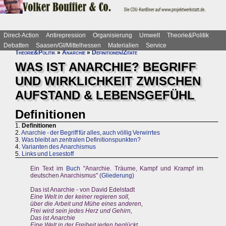
Direct-Action
Antirepression
Organisierung
Umwelt
Theorie&Politik
Debatten
Saasen/GI/Mittelhessen
Materialien
Service
Theorie&Politik
»
Anarchie
»
Definitionen/Zitate
WAS IST ANARCHIE? BEGRIFF
UND WIRKLICHKEIT ZWISCHEN
AUFSTAND & LEBENSGEFÜHL
Definitionen
1.
Definitionen
2.
Anarchie - der Begriff für alles, auch völlig Verwirrtes
3.
Was bleibt an zentralen Definitionspunkten?
4.
Varianten des Anarchismus
5.
Links und Lesestoff
Ein Text im
Buch
"Anarchie. Träume, Kampf und Krampf im
deutschen Anarchismus" (
Gliederung
)
Das ist Anarchie - von David Edelstadt
Eine Welt in der keiner regieren soll,
über die Arbeit und Mühe eines anderen,
Frei wird sein jedes Herz und Gehirn,
Das ist Anarchie
Eine Welt in der Freiheit jeden beglückt,