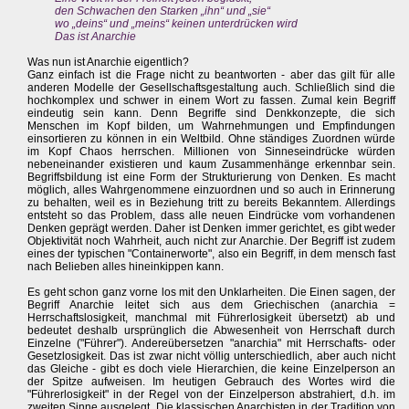
den Schwachen den Starken „ihn“ und „sie“
wo „deins“ und „meins“ keinen unterdrücken wird
Das ist Anarchie
Was nun ist Anarchie eigentlich?
Ganz einfach ist die Frage nicht zu beantworten - aber das gilt für alle
anderen Modelle der Gesellschaftsgestaltung auch. Schließlich sind die
hochkomplex und schwer in einem Wort zu fassen. Zumal kein Begriff
eindeutig sein kann. Denn Begriffe sind Denkkonzepte, die sich
Menschen im Kopf bilden, um Wahrnehmungen und Empfindungen
einsortieren zu können in ein Weltbild. Ohne ständiges Zuordnen würde
im Kopf Chaos herrschen. Millionen von Sinneseindrücke würden
nebeneinander existieren und kaum Zusammenhänge erkennbar sein.
Begriffsbildung ist eine Form der Strukturierung von Denken. Es macht
möglich, alles Wahrgenommene einzuordnen und so auch in Erinnerung
zu behalten, weil es in Beziehung tritt zu bereits Bekanntem. Allerdings
entsteht so das Problem, dass alle neuen Eindrücke vom vorhandenen
Denken geprägt werden. Daher ist Denken immer gerichtet, es gibt weder
Objektivität noch Wahrheit, auch nicht zur Anarchie. Der Begriff ist zudem
eines der typischen "Containerworte", also ein Begriff, in dem mensch fast
nach Belieben alles hineinkippen kann.
Es geht schon ganz vorne los mit den Unklarheiten. Die Einen sagen, der
Begriff Anarchie leitet sich aus dem Griechischen (anarchia =
Herrschaftslosigkeit, manchmal mit Führerlosigkeit übersetzt) ab und
bedeutet deshalb ursprünglich die Abwesenheit von Herrschaft durch
Einzelne ("Führer"). Andereübersetzen "anarchia" mit Herrschafts- oder
Gesetzlosigkeit. Das ist zwar nicht völlig unterschiedlich, aber auch nicht
das Gleiche - gibt es doch viele Hierarchien, die keine Einzelperson an
der Spitze aufweisen. Im heutigen Gebrauch des Wortes wird die
"Führerlosigkeit" in der Regel von der Einzelperson abstrahiert, d.h. im
zweiten Sinne ausgelegt. Die klassischen Anarchisten in der Tradition von