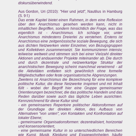
diskursüberwindend.
Aus Gordon, Uri (2010): "Hier und jetzt", Nautilus in Hamburg
(S. 9 f.)
Das erste Kapitel bietet einen Rahmen, in dem eine Reflexion
über den Anarchismus gesehen werden kann, nicht in
inhaltlichen Begriffen, sondern hinsichtlich der Frage, was das
eigentlich ist - Anarchismus. Ich schlage vor, unter
Anarchismus mindestens Dreierlei zu verstehen. Erstens ist
Anarchismus eine zeitgenössische soziale Bewegung, die sich
aus dichten Netzwerken vieler Einzelner, von Bezugsgruppen
und Kollektiven zusammensetzt. Sie kommunizieren intensiv,
teilweise weltweit und stimmen sich bei einer Vielzahl direkter
Aktionen und andauernder Projekte miteinander ab. Die durch
und durch dezentrale und netzwerkartige Struktur der
anarchistischen Bewegung scheint manchmal verwirrend - all
die Aktivitäten entfalten sich gewöhnlich ohne formelle
Mitgliedschaften oder feste organisatorische Abgrenzungen.
Zweitens ist Anarchismus die Bezeichnung für eine komplexe
politische Kultur, die diese Netzwerke inspiriert und mit Inhalt
füllt - wobei der Begriff hier eine Gruppe gemeinsamer
Orientierungen bezeichnet, die das politische Handeln und das
Reden darüber sowie auch das tägliche Leben ausrichten.
Kennzeichnend für diese Kultur sind:
- ein gemeinsames Repertoire politischer Aktionsformen auf
der Grundlage der direkten Aktion, des Aufbaus von
Alternativen "von unten", von Kontakten und Konfrontation auf
lokaler Ebene;
- gemeinsame Organisationsformen: dezentralisiert, horizontal
und konsensorientiert,
- eine gemeinsame Kultur in so unterschiedlichen Bereichen
wie Kunst, Musik, Kleidung und Essgewohnheiten, häufig