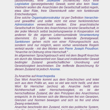
(ausführende), eine
Judikative
(richterliche) noch eine
Legislative
(gesetzgebende) Gewalt, somit also kein
Staat
.
Vielmehr wollen die Anarchisten die Gesellschaft selbst regeln,
etwa über Räte, freie Übereinkunft oder rein funktionale
Entscheidungen.
Eine solche
Organisationsstruktur
ist per Definition
hierarchie
-
und gewaltfrei und sollte nicht mit einer herkömmlichen
Administration
verwechselt werden. Eine anarchistische
Gesellschaft im Sinne des Anarchismus ist eine Gesellschaft, in
der jeder Mensch selbst beziehungsweise in Kooperation mit
anderen für die eigenen Lebensumstände
Verantwortung
übernimmt. Es gibt keinerlei lenkende Zentralgewalt.
Sanktionen
gehen nicht von einer Führungsschicht aus,
sondern sind nur möglich, wenn vorher vereinbarte Regeln
verletzt wurde - mit den Worten von
Pierre Joseph Proudhon
:
"Anarchie ist Ordnung ohne Herrschaft." ...
Im allgemeinen Sprachgebrauch wird mit dem Begriff Anarchie
ein durch die Abwesenheit von Staat und institutioneller Gewalt
bedingter Zustand gesellschaftlicher Unordnung und
Gesetzlosigkeit beschrieben. Die treffende Bezeichnung für
diesen Zustand ist jedoch
Anomie
.
Zu Anarchie auf
Anarchopedia
Das Wort Anarchie kommt aus dem Griechischen und leitet
sich aus dem Präfix an, was so viel wie nicht heißt, und dem
Wort für Herrscher (archos) ab. Anarchie heißt also
Nichtherrschaft oder Herrscherlosigkeit, es ist der
herrschaftslose Zustand, der den Prinzipien des Anarchismus
entspricht. In ihr können sich die Menschen frei von Gesetzen,
Grenzen und Normen bewegen und sich so frei und ohne
Zwang entwickeln.
Anarchie beschreibt den Zustand, nicht das politische System,