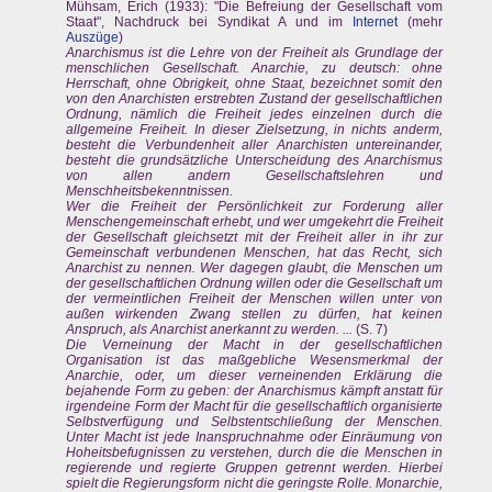
Mühsam, Erich (1933): "Die Befreiung der Gesellschaft vom
Staat", Nachdruck bei Syndikat A und im
Internet
(mehr
Auszüge
)
Anarchismus ist die Lehre von der Freiheit als Grundlage der
menschlichen Gesellschaft. Anarchie, zu deutsch: ohne
Herrschaft, ohne Obrigkeit, ohne Staat, bezeichnet somit den
von den Anarchisten erstrebten Zustand der gesellschaftlichen
Ordnung, nämlich die Freiheit jedes einzelnen durch die
allgemeine Freiheit. In dieser Zielsetzung, in nichts anderm,
besteht die Verbundenheit aller Anarchisten untereinander,
besteht die grundsätzliche Unterscheidung des Anarchismus
von allen andern Gesellschaftslehren und
Menschheitsbekenntnissen.
Wer die Freiheit der Persönlichkeit zur Forderung aller
Menschengemeinschaft erhebt, und wer umgekehrt die Freiheit
der Gesellschaft gleichsetzt mit der Freiheit aller in ihr zur
Gemeinschaft verbundenen Menschen, hat das Recht, sich
Anarchist zu nennen. Wer dagegen glaubt, die Menschen um
der gesellschaftlichen Ordnung willen oder die Gesellschaft um
der vermeintlichen Freiheit der Menschen willen unter von
außen wirkenden Zwang stellen zu dürfen, hat keinen
Anspruch, als Anarchist anerkannt zu werden. ...
(S. 7)
Die Verneinung der Macht in der gesellschaftlichen
Organisation ist das maßgebliche Wesensmerkmal der
Anarchie, oder, um dieser verneinenden Erklärung die
bejahende Form zu geben: der Anarchismus kämpft anstatt für
irgendeine Form der Macht für die gesellschaftlich organisierte
Selbstverfügung und Selbstentschließung der Menschen.
Unter Macht ist jede Inanspruchnahme oder Einräumung von
Hoheitsbefugnissen zu verstehen, durch die die Menschen in
regierende und regierte Gruppen getrennt werden. Hierbei
spielt die Regierungsform nicht die geringste Rolle. Monarchie,