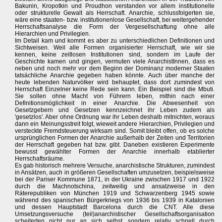
Bakunin, Kropotkin und Proudhon verstanden vor allem institutionelle
oder strukturelle Gewalt als Herrschaft. Anarchie, schlussfolgerten sie,
wäre eine staaten- bzw. institutionenlose Gesellschaft, bei weitergehender
Herrschaftsanalyse die Form der Vergesellschaftung ohne alle
Hierarchien und Privilegien.
Im Detail kam und kommt es aber zu unterschiedlichen Definitionen und
Sichtweisen. Weil alle Formen organisierter Herrschaft, wie wir sie
kennen, keine zeitlosen Institutionen sind, sondern im Laufe der
Geschichte kamen und gingen, vermuten viele AnarchistInnen, dass es
neben und noch mehr vor dem Beginn der Dominanz moderner Staaten
tatsächliche Anarchie gegeben haben könnte. Auch über manche der
heute lebenden Naturvölker wird behauptet, dass dort zumindest von
Herrschaft Einzelner keine Rede sein kann. Ein Beispiel sind die Mbuti.
Sie sollen ohne Macht von Führern leben, mithin nach einer
Definitionsmöglichkeit in einer Anarchie. Die Abwesenheit von
Gesetzgebern und Gesetzen kennzeichnet ihr Leben zudem als
'gesetzlos'. Aber ohne Ordnung war ihr Leben deshalb mitnichten, woraus
dann ein Meinungsstreit folgt, wieweit andere Hierarchien, Privilegien und
versteckte Fremdsteuerung wirksam sind. Somit bleibt offen, ob es solche
ursprünglichen Formen der Anarchie außerhalb der Zeiten und Territorien
der Herrschaft gegeben hat bzw. gibt. Daneben existieren Experimente
bewusst gewählter Formen der Anarchie innerhalb etablierter
Herrschaftsräume.
Es gab historisch mehrere Versuche, anarchistische Strukturen, zumindest
in Ansätzen, auch in größeren Gesellschaften umzusetzen, beispielsweise
bei der Pariser Kommune 1871, in der Ukraine zwischen 1917 und 1922
durch die Machnotschina, zeitweilig und ansatzweise in den
Räterepubliken von München 1919 und Schwarzenberg 1945 sowie
während des spanischen Bürgerkriegs von 1936 bis 1939 in Katalonien
und dessen Hauptstadt Barcelona durch die CNT. Alle diese
Umsetzungsversuche (teil)anarchistischer Gesellschaftsorganisation
scheiterten nicht nur an sich selbst, sondern relativ schnell durch