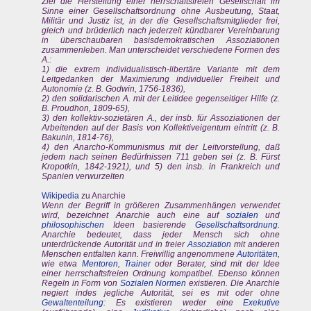
Ziel die Herstellung einer herrschaftsfreien Gesellschaft im
Sinne einer Gesellschaftsordnung ohne Ausbeutung, Staat,
Militär und Justiz ist, in der die Gesellschaftsmitglieder frei,
gleich und brüderlich nach jederzeit kündbarer Vereinbarung
in überschaubaren basisdemokratischen Assoziationen
zusammenleben. Man unterscheidet verschiedene Formen des
A.:
1) die extrem individualistisch-libertäre Variante mit dem
Leitgedanken der Maximierung individueller Freiheit und
Autonomie (z. B. Godwin, 1756-1836),
2) den solidarischen A. mit der Leitidee gegenseitiger Hilfe (z.
B. Proudhon, 1809-65),
3) den kollektiv-sozietären A., der insb. für Assoziationen der
Arbeitenden auf der Basis von Kollektiveigentum eintritt (z. B.
Bakunin, 1814-76),
4) den Anarcho-Kommunismus mit der Leitvorstellung, daß
jedem nach seinen Bedürfnissen 711 geben sei (z. B. Fürst
Kropotkin, 1842-1921), und 5) den insb. in Frankreich und
Spanien verwurzelten
Wikipedia
zu Anarchie
Wenn der Begriff in größeren Zusammenhängen verwendet
wird, bezeichnet Anarchie auch eine auf
sozialen
und
philosophischen
Ideen basierende
Gesellschaftsordnung
.
Anarchie bedeutet, dass jeder Mensch sich ohne
unterdrückende Autorität und in freier
Assoziation
mit anderen
Menschen entfalten kann. Freiwillig angenommene
Autoritäten
,
wie etwa
Mentoren
,
Trainer
oder Berater, sind mit der Idee
einer herrschaftsfreien Ordnung kompatibel. Ebenso können
Regeln in Form von
Sozialen Normen
existieren. Die Anarchie
negiert indes jegliche Autorität, sei es mit oder ohne
Gewaltenteilung
: Es existieren weder eine
Exekutive