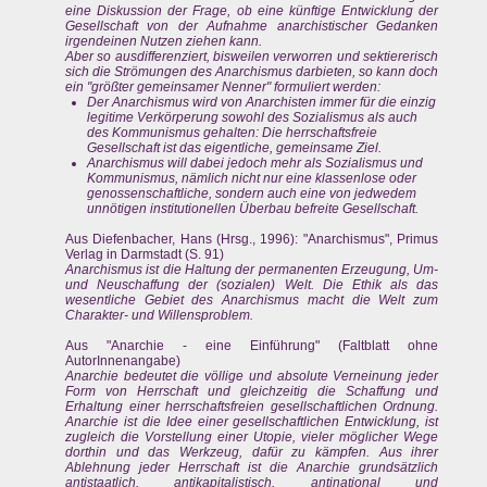
eine Diskussion der Frage, ob eine künftige Entwicklung der
Gesellschaft von der Aufnahme anarchistischer Gedanken
irgendeinen Nutzen ziehen kann.
Aber so ausdifferenziert, bisweilen verworren und sektiererisch
sich die Strömungen des Anarchismus darbieten, so kann doch
ein "größter gemeinsamer Nenner" formuliert werden:
Der Anarchismus wird von Anarchisten immer für die einzig
legitime Verkörperung sowohl des Sozialismus als auch
des Kommunismus gehalten: Die herrschaftsfreie
Gesellschaft ist das eigentliche, gemeinsame Ziel.
Anarchismus will dabei jedoch mehr als Sozialismus und
Kommunismus, nämlich nicht nur eine klassenlose oder
genossenschaftliche, sondern auch eine von jedwedem
unnötigen institutionellen Überbau befreite Gesellschaft.
Aus Diefenbacher, Hans (Hrsg., 1996): "Anarchismus", Primus
Verlag in Darmstadt (S. 91)
Anarchismus ist die Haltung der permanenten Erzeugung, Um-
und Neuschaffung der (sozialen) Welt. Die Ethik als das
wesentliche Gebiet des Anarchismus macht die Welt zum
Charakter- und Willensproblem.
Aus "Anarchie - eine Einführung" (Faltblatt ohne
AutorInnenangabe)
Anarchie bedeutet die völlige und absolute Verneinung jeder
Form von Herrschaft und gleichzeitig die Schaffung und
Erhaltung einer herrschaftsfreien gesellschaftlichen Ordnung.
Anarchie ist die Idee einer gesellschaftlichen Entwicklung, ist
zugleich die Vorstellung einer Utopie, vieler möglicher Wege
dorthin und das Werkzeug, dafür zu kämpfen. Aus ihrer
Ablehnung jeder Herrschaft ist die Anarchie grundsätzlich
antistaatlich, antikapitalistisch, antinational und