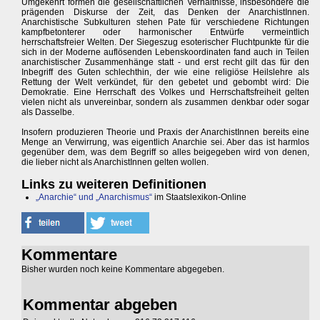
Umgekehrt formen die gesellschaftlichen Verhältnisse, insbesondere die
prägenden Diskurse der Zeit, das Denken der AnarchistInnen.
Anarchistische Subkulturen stehen Pate für verschiedene Richtungen
kampfbetonterer oder harmonischer Entwürfe vermeintlich
herrschaftsfreier Welten. Der Siegeszug esoterischer Fluchtpunkte für die
sich in der Moderne auflösenden Lebenskoordinaten fand auch in Teilen
anarchistischer Zusammenhänge statt - und erst recht gilt das für den
Inbegriff des Guten schlechthin, der wie eine religiöse Heilslehre als
Rettung der Welt verkündet, für den gebetet und gebombt wird: Die
Demokratie. Eine Herrschaft des Volkes und Herrschaftsfreiheit gelten
vielen nicht als unvereinbar, sondern als zusammen denkbar oder sogar
als Dasselbe.
Insofern produzieren Theorie und Praxis der AnarchistInnen bereits eine
Menge an Verwirrung, was eigentlich Anarchie sei. Aber das ist harmlos
gegenüber dem, was dem Begriff so alles beigegeben wird von denen,
die lieber nicht als AnarchistInnen gelten wollen.
Links zu weiteren Definitionen
„Anarchie“ und „Anarchismus“
im Staatslexikon-Online
Kommentare
Bisher wurden noch keine Kommentare abgegeben.
Kommentar abgeben