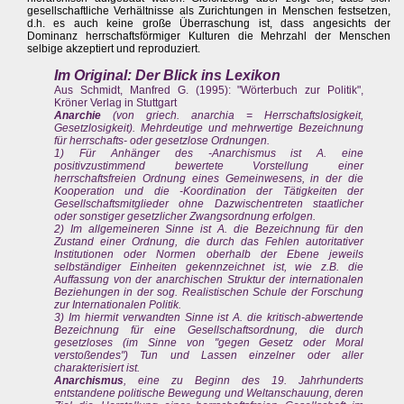
gesellschaftliche Verhältnisse als Zurichtungen in Menschen festsetzen,
d.h. es auch keine große Überraschung ist, dass angesichts der
Dominanz herrschaftsförmiger Kulturen die Mehrzahl der Menschen
selbige akzeptiert und reproduziert.
Im Original: Der Blick ins Lexikon
Aus Schmidt, Manfred G. (1995): "Wörterbuch zur Politik",
Kröner Verlag in Stuttgart
Anarchie
(von griech. anarchia = Herrschaftslosigkeit,
Gesetzlosigkeit). Mehrdeutige und mehrwertige Bezeichnung
für herrschafts- oder gesetzlose Ordnungen.
1) Für Anhänger des -Anarchismus ist A. eine
positivzustimmend bewertete Vorstellung einer
herrschaftsfreien Ordnung eines Gemeinwesens, in der die
Kooperation und die -Koordination der Tätigkeiten der
Gesellschaftsmitglieder ohne Dazwischentreten staatlicher
oder sonstiger gesetzlicher Zwangsordnung erfolgen.
2) Im allgemeineren Sinne ist A. die Bezeichnung für den
Zustand einer Ordnung, die durch das Fehlen autoritativer
Institutionen oder Normen oberhalb der Ebene jeweils
selbständiger Einheiten gekennzeichnet ist, wie z.B. die
Auffassung von der anarchischen Struktur der internationalen
Beziehungen in der sog. Realistischen Schule der Forschung
zur Internationalen Politik.
3) Im hiermit verwandten Sinne ist A. die kritisch-abwertende
Bezeichnung für eine Gesellschaftsordnung, die durch
gesetzloses (im Sinne von "gegen Gesetz oder Moral
verstoßendes") Tun und Lassen einzelner oder aller
charakterisiert ist.
Anarchismus
, eine zu Beginn des 19. Jahrhunderts
entstandene politische Bewegung und Weltanschauung, deren