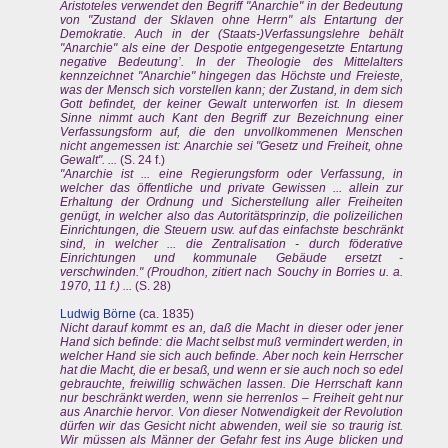
Aristoteles verwendet den Begriff "Anarchie" in der Bedeutung
von "Zustand der Sklaven ohne Herrn" als Entartung der
Demokratie. Auch in der (Staats-)Verfassungslehre behält
"Anarchie" als eine der Despotie entgegengesetzte Entartung
negative Bedeutung’. In der Theologie des Mittelalters
kennzeichnet "Anarchie" hingegen das Höchste und Freieste,
was der Mensch sich vorstellen kann; der Zustand, in dem sich
Gott befindet, der keiner Gewalt unterworfen ist. In diesem
Sinne nimmt auch Kant den Begriff zur Bezeichnung einer
Verfassungsform auf, die den unvollkommenen Menschen
nicht angemessen ist: Anarchie sei "Gesetz und Freiheit, ohne
Gewalt". ...
(S. 24 f.)
"Anarchie ist ... eine Regierungsform oder Verfassung, in
welcher das öffentliche und private Gewissen ... allein zur
Erhaltung der Ordnung und Sicherstellung aller Freiheiten
genügt, in welcher also das Autoritätsprinzip, die polizeilichen
Einrichtungen, die Steuern usw. auf das einfachste beschränkt
sind, in welcher ... die Zentralisation - durch föderative
Einrichtungen und kommunale Gebäude ersetzt -
verschwinden." (Proudhon, zitiert nach Souchy in Borries u. a.
1970, 11 f.) ...
(S. 28)
Ludwig Börne
(ca. 1835)
Nicht darauf kommt es an, daß die Macht in dieser oder jener
Hand sich befinde: die Macht selbst muß vermindert werden, in
welcher Hand sie sich auch befinde. Aber noch kein Herrscher
hat die Macht, die er besaß, und wenn er sie auch noch so edel
gebrauchte, freiwillig schwächen lassen. Die Herrschaft kann
nur beschränkt werden, wenn sie herrenlos – Freiheit geht nur
aus Anarchie hervor. Von dieser Notwendigkeit der Revolution
dürfen wir das Gesicht nicht abwenden, weil sie so traurig ist.
Wir müssen als Männer der Gefahr fest ins Auge blicken und