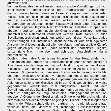
auswirken soll.
Von der Grundidee her sollten sich anarchistische Vorstellungen z.B. von
kapitalistischen, demokratischen oder marxistischen Vorstellungen
dadurch unterscheiden, dass sie keine Privilegien oder privilegierten
Klassen schaffen, also niemanden von der gleichberechtigten Beteiligung
an der Gesellschaft ausschliessen wollen. Es soll weder eine
vorübergehende Übernahme der Staatsgewalt noch eine Diktatur des
Proletariats geben. Jegliche Machtkonzentration einzelner Gruppen wird
abgelehnt und soll durch geeignete Organisierungsstrukturen wie das
anarchistische Rätemodell verhindert werden. Räte sollten in allen
Bevölkerungsschichten entstehen, wobei auch dieser Vorschlag einige
Ausblendungen z.B. informeller Macht beinhaltet. Aus dem egalitären
Anspruch folgt jedoch nicht bei allen der Verzicht auf zugespitzte Kämpfe
gegen diejenigen, die real (nach Ansicht der Anarchisten illegitim)
konzentrierte Macht innehaben und sich durch AnarchistInnen daher
bedroht sehen.
Obgleich Ideen des Anarchismus Impulse für das Herausbilden von
Demokratien und Formen des Arbeitskampfes gegeben haben, besitzt der
Anarchismus in der Gegenwart kaum Unterstützung in der Bevölkerung.
Stattdessen wird er oftmals fälschlich mit einem Zustand des "Chaos"
assoziiert. Vorgeworfen wird dem Anarchismus ein Teil seiner Geschichte,
bei dem gewaltsame Anschläge verübt wurden. Heutzutage stehen auch
den AnarchistInnen nahestehende Gruppierungen wie die sogenannten
Autonomen seitens der Gesellschaft in der Kritik wegen ihres teilweise
gegnerischen Verhältnisses zum bürgerlichen Recht und dem
Gewaltmonopol des Staates. Diskussionen um den Anarchismus drehen
sich auch häufig um die Frage, ob es eine Natur-gegebene (früher Gott-
gegebene) Ordnung der Gesellschaft im Sinne einer Hierarchie gibt, die
bereits im Wesen des Menschen angelegt sei. Dieser Konflikt spiegelt sich
auch in der Wissenschaft, die sich darüber nicht einig ist, aber darauf
verweist, dass die Mehrzahl der bisherigen Gesellschaftsmodelle
hierarchisch aufgebaut waren. Gleichzeitig aber zeigt sie, dass sich