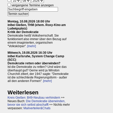
vergangene Termine anzeigen
Montag, 10.08.2026 18:00 Uhr
in/bei Gießen, THM (ehem. Roxy-Kino am
Ludwigsplatz)
Kritik der Demokratie
Demokratie heißt Volksherrschaft. Sie
funktioniert also immer über den Bezug auf
einem imaginierten, organischen
"Volkskörper".
[mehr]
Mittwoch, 19.08.2026 16:30 Uhr
in/bei Karlsruhe, System Change Camp
(SCC)
Demokratie retten oder überwinden?
Ist die Demokratie zu retten? Und wäre das
überhaupt gut? Gerne wird ja Winston
Churchill zitiert, der 1947 sagte: "Demokratie
ist die schlechteste Regierungsform - außer
all den anderen Formen".
[mehr]
Weiterlesen
Kreis Gießen: B49-Neubau verhindern
++
Neues Buch:
Die Demokratie überwinden,
bevor sie sich selbst abschafft
++ Nichts mehr
verpassen:
Mailverteiler&Chats