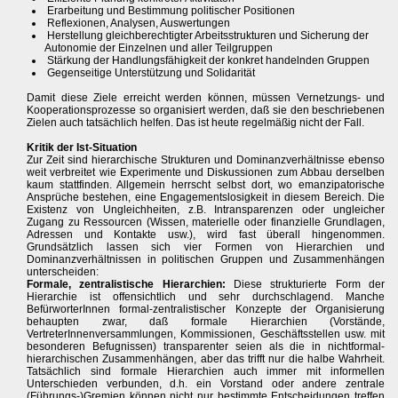
Erarbeitung und Bestimmung politischer Positionen
Reflexionen, Analysen, Auswertungen
Herstellung gleichberechtigter Arbeitsstrukturen und Sicherung der
Autonomie der Einzelnen und aller Teilgruppen
Stärkung der Handlungsfähigkeit der konkret handelnden Gruppen
Gegenseitige Unterstützung und Solidarität
Damit diese Ziele erreicht werden können, müssen Vernetzungs- und
Kooperationsprozesse so organisiert werden, daß sie den beschriebenen
Zielen auch tatsächlich helfen. Das ist heute regelmäßig nicht der Fall.
Kritik der Ist-Situation
Zur Zeit sind hierarchische Strukturen und Dominanzverhältnisse ebenso
weit verbreitet wie Experimente und Diskussionen zum Abbau derselben
kaum stattfinden. Allgemein herrscht selbst dort, wo emanzipatorische
Ansprüche bestehen, eine Engagementslosigkeit in diesem Bereich. Die
Existenz von Ungleichheiten, z.B. Intransparenzen oder ungleicher
Zugang zu Ressourcen (Wissen, materielle oder finanzielle Grundlagen,
Adressen und Kontakte usw.), wird fast überall hingenommen.
Grundsätzlich lassen sich vier Formen von Hierarchien und
Dominanzverhältnissen in politischen Gruppen und Zusammenhängen
unterscheiden:
Formale, zentralistische Hierarchien:
Diese strukturierte Form der
Hierarchie ist offensichtlich und sehr durchschlagend. Manche
BefürworterInnen formal-zentralistischer Konzepte der Organisierung
behaupten zwar, daß formale Hierarchien (Vorstände,
VertreterInnenversammlungen, Kommissionen, Geschäftsstellen usw. mit
besonderen Befugnissen) transparenter seien als die in nichtformal-
hierarchischen Zusammenhängen, aber das trifft nur die halbe Wahrheit.
Tatsächlich sind formale Hierarchien auch immer mit informellen
Unterschieden verbunden, d.h. ein Vorstand oder andere zentrale
(Führungs-)Gremien können nicht nur bestimmte Entscheidungen treffen