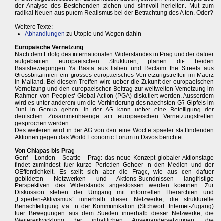
der Analyse des Bestehenden ziehen und sinnvoll herleiten. Mut zum
radikal Neuen aus purem Realismus bei der Betrachtung des Alten. Oder?
Weitere Texte:
Abhandlungen
zu Utopie und Wegen dahin
Europäische Vernetzung
Nach dem Erfolg des internationalen Widerstandes in Prag und der dafuer
aufgebauten europaeischen Strukturen, planen die beiden
Basisbewegungen Ya Basta aus Italien und Reclaim the Streets aus
Grossbritannien ein grosses europaeisches Vernetzungstreffen im Maerz
in Mailand. Bei diesem Treffen wird ueber die Zukunft der europaeischen
Vernetzung und den europaeischen Beitrag zur weltweiten Vernetzung im
Rahmen von Peoples‘ Global Action (PGA) diskutiert werden. Ausserdem
wird es unter anderem um die Verhinderung des naechsten G7-Gipfels im
Juni in Genua gehen. In der AG kann ueber eine Beteiligung der
deutschen Zusammenhaenge am europaeischen Vernetzungstreffen
gesprochen werden.
Des weiteren wird in der AG von den eine Woche spaeter stattfindenden
Aktionen gegen das World Economic Forum in Davos berichtet.
Von Chiapas bis Prag
Genf - London - Seattle - Prag: das neue Konzept globaler Aktionstage
findet zumindest fuer kurze Perioden Gehoer in den Medien und der
OEffentlichkeit. Es stellt sich aber die Frage, wie aus den dafuer
gebildeten Netzwerken und Aktions-Buendnissen langfristige
Perspektiven des Widerstands angestossen werden koennen. Zur
Diskussion stehen der Umgang mit informellen Hierarchien und
„Experten-Aktivismus“ innerhalb dieser Netzwerke, die strukturelle
Benachteiligung v.a. in der Kommunikation (Stichwort: Internet-Zugang)
fuer Bewegungen aus dem Sueden innerhalb dieser Netzwerke, die
Weiterentwicklung der inhaltlichen Auseinandersetzungen, die