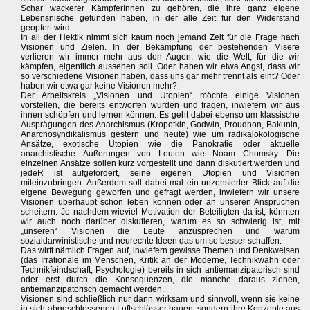
Schar wackerer KämpferInnen zu gehören, die ihre ganz eigene
Lebensnische gefunden haben, in der alle Zeit für den Widerstand
geopfert wird.
In all der Hektik nimmt sich kaum noch jemand Zeit für die Frage nach
Visionen und Zielen. In der Bekämpfung der bestehenden Misere
verlieren wir immer mehr aus den Augen, wie die Welt, für die wir
kämpfen, eigentlich aussehen soll. Oder haben wir etwa Angst, dass wir
so verschiedene Visionen haben, dass uns gar mehr trennt als eint? Oder
haben wir etwa gar keine Visionen mehr?
Der Arbeitskreis „Visionen und Utopien“ möchte einige Visionen
vorstellen, die bereits entworfen wurden und fragen, inwiefern wir aus
ihnen schöpfen und lernen können. Es geht dabei ebenso um klassische
Ausprägungen des Anarchismus (Kropotkin, Godwin, Proudhon, Bakunin,
Anarchosyndikalismus gestern und heute) wie um radikalökologische
Ansätze, exotische Utopien wie die Panokratie oder aktuelle
anarchistische Äußerungen von Leuten wie Noam Chomsky. Die
einzelnen Ansätze sollen kurz vorgestellt und dann diskutiert werden und
jedeR ist aufgefordert, seine eigenen Utopien und Visionen
miteinzubringen. Außerdem soll dabei mal ein unzensierter Blick auf die
eigene Bewegung geworfen und gefragt werden, inwiefern wir unsere
Visionen überhaupt schon leben können oder an unseren Ansprüchen
scheitern. Je nachdem wieviel Motivation der Beteiligten da ist, könnten
wir auch noch darüber diskutieren, warum es so schwierig ist, mit
„unseren“ Visionen die Leute anzusprechen und warum
sozialdarwinistische und neurechte Ideen das um so besser schaffen.
Das wirft nämlich Fragen auf, inwiefern gewisse Themen und Denkweisen
(das Irrationale im Menschen, Kritik an der Moderne, Technikwahn oder
Technikfeindschaft, Psychologie) bereits in sich antiemanzipatorisch sind
oder erst durch die Konsequenzen, die manche daraus ziehen,
antiemanzipatorisch gemacht werden.
Visionen sind schließlich nur dann wirksam und sinnvoll, wenn sie keine
in sich abgeschlossenen Luftschlösser bauen, sondern ihre Konzepte aus