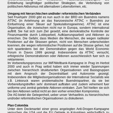
Entstehung langfristiger politischer Strategien, die Verbindung von
politischem Aktivismus mit alternativen Lebensformen, etc.
Umgang mit hierarchischen und/oder reformistischen Verbänden
Seit Fruehjahr 2000 gibt es nun auch in der BRD ein Buendnis namens
ATTAC (in Anlehnung an das franzoesische ATTAC = Buendnis zur
Einfuehrung einer Steuer auf Spekulationsgewinne). ATTAC ist eine
Organisation, die inzwischen nicht nur in Europa, sondern international
auftritt. Sie hat sich zum Ziel gesetzt, eine demokratische Kontrolle der
Finanzmaerkte durch Lobbyarbeit, Aufklaerungsarbeit und Aktionen zu
erreichen. Die Gefahr, dass Medien die Menschen, die wegen radikaler
Positionen auf die Strassen gehen, nicht von Menschen unterscheiden
koennen, die wegen reformistischer Positionen auf die Strasse gehen, hat
sich spaetestens bei der Demonstration gegen das World Economic
Forum in Davos 1999 gezeigt. Insbesondere da ATTAC versucht,
erfolgreiche Demonstrationen oder Aktionen ausschliesslich fuer sich zu
reklamieren.
Im Vorbereitungsprozess zur IWF/Weltbank-Kampagne in Prag im Herbst
2000 und auch in Prag selbst haben sich immer wieder Spannungen
zwischen hierarchisch strukturierten Organisationen und Basisgruppen
mit dem Anspruch der Dezentralitaet und Autonomie gezeigt.
Insbesondere die Mitgliedsorganisationen der International Socialists wie
z.B. Linksruck waren problematische Buendnispartner, da sie bei
Vorbereitungstreffen sehr dominant auftraten und zudem vehement fuer
uniforme und zentral geleitete Aktionen eintraten. Zum Teil hielten sie sich
bei den Aktionen selbst nicht an den vorher erreichten Kompromiss.
Die AG bietet die Gelegenheit, ueber unser Verhaeltnis zu hierarchischen
und/oder reformistischen Organisationen zu diskutieren.
Plan Colombia
Unter dem Deckmantel einer gross angelegten Anti-Drogen-Kampagne
versuchen die USA und die EU Gebiete in Kolumbien wirtschaftlich zu