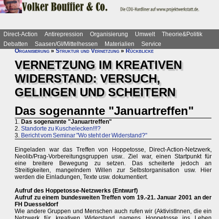
Direct-Action
Antirepression
Organisierung
Umwelt
Theorie&Politik
Debatten
Saasen/GI/Mittelhessen
Materialien
Service
Organisierung
»
Struktur und Vernetzung
»
Rückblicke
VERNETZUNG IM KREATIVEN
WIDERSTAND: VERSUCH,
GELINGEN UND SCHEITERN
Das sogenannte "Januartreffen"
1.
Das sogenannte "Januartreffen"
2.
Standorte zu Kuschelecken!!!?
3.
Bericht vom Seminar "Wo steht der Widerstand?"
Eingeladen war das Treffen von Hoppetosse, Direct-Action-Netzwerk,
Neolib/Prag-Vorbereitungsgruppen usw.. Ziel war, einen Startpunkt für
eine breitere Bewegung zu setzen. Das scheiterte jedoch an
Streitigkeiten, mangelndem Willen zur Selbstorganisation usw. Hier
werden die Einladungen, Texte usw. dokumentiert.
Aufruf des Hoppetosse-Netzwerks (Entwurf)
Aufruf zu einem bundesweiten Treffen vom 19.-21. Januar 2001 an der
FH Duesseldorf
Wie andere Gruppen und Menschen auch rufen wir (AktivistInnen, die ein
Netzwerk für kreativen Widerstand namens Hoppetosse ins Leben