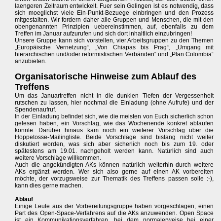
laengeren Zeitraum entwickelt. Fuer sein Gelingen ist es notwendig, dass
sich moeglichst viele Ein-Punkt-Bezuege einbringen und den Prozess
mitgestalten. Wir fordern daher alle Gruppen und Menschen, die mit den
obengenannten Prinzipien uebereinstimmen, auf, ebenfalls zu dem
Treffen im Januar aufzurufen und sich dort inhaltlich einzubringen!
Unsere Gruppe kann sich vorstellen, vier Arbeitsgruppen zu den Themen
„Europäische Vernetzung“, „Von Chiapas bis Prag“, „Umgang mit
hierarchischen und/oder reformistischen Verbänden“ und „Plan Colombia“
anzubieten.
Organisatorische Hinweise zum Ablauf des
Treffens
Um das Januartreffen nicht in die dunklen Tiefen der Vergessenheit
rutschen zu lassen, hier nochmal die Einladung (ohne Aufrufe) und der
Spendenaufruf.
In der Einladung befindet sich, wie die meisten von Euch sicherlich schon
gelesen haben, ein Vorschlag, wie das Wochenende konkret ablaufen
könnte. Darüber hinaus kam noch ein weiterer Vorschlag über die
Hoppetosse-Mailingliste. Beide Vorschläge sind bislang nicht weiter
diskutiert worden, was sich aber sicherlich noch bis zum 19. oder
spätestens am 19.01. nachgeholt werden kann. Natürlich sind auch
weitere Vorschläge willkommen.
Auch die angekündigten AKs können natürlich weiterhin durch weitere
AKs ergänzt werden. Wer sich also gerne auf einen AK vorbereiten
möchte, der vorzugsweise zur Thematik des Treffens passen solle :-),
kann dies gerne machen.
Ablauf
Einige Leute aus der Vorbereitungsgruppe haben vorgeschlagen, einen
Part des Open-Space-Verfahrens auf die AKs anzuwenden. Open Space
ist ein Kommunikationsverfahren, bei dem normalerweise bei einer