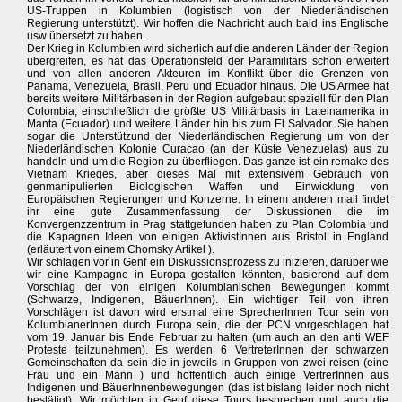
US-Truppen in Kolumbien (logistisch von der Niederländischen
Regierung unterstützt). Wir hoffen die Nachricht auch bald ins Englische
usw übersetzt zu haben.
Der Krieg in Kolumbien wird sicherlich auf die anderen Länder der Region
übergreifen, es hat das Operationsfeld der Paramilitärs schon erweitert
und von allen anderen Akteuren im Konflikt über die Grenzen von
Panama, Venezuela, Brasil, Peru und Ecuador hinaus. Die US Armee hat
bereits weitere Militärbasen in der Region aufgebaut speziell für den Plan
Colombia, einschließlich die größte US Militärbasis in Lateinamerika in
Manta (Ecuador) und weitere Länder hin bis zum El Salvador. Sie haben
sogar die Unterstützund der Niederländischen Regierung um von der
Niederländischen Kolonie Curacao (an der Küste Venezuelas) aus zu
handeln und um die Region zu überfliegen. Das ganze ist ein remake des
Vietnam Krieges, aber dieses Mal mit extensivem Gebrauch von
genmanipulierten Biologischen Waffen und Einwicklung von
Europäischen Regierungen und Konzerne. In einem anderen mail findet
ihr eine gute Zusammenfassung der Diskussionen die im
Konvergenzzentrum in Prag stattgefunden haben zu Plan Colombia und
die Kapagnen Ideen von einigen AktivistInnen aus Bristol in England
(erläutert von einem Chomsky Artikel ).
Wir schlagen vor in Genf ein Diskussionsprozess zu inizieren, darüber wie
wir eine Kampagne in Europa gestalten könnten, basierend auf dem
Vorschlag der von einigen Kolumbianischen Bewegungen kommt
(Schwarze, Indigenen, BäuerInnen). Ein wichtiger Teil von ihren
Vorschlägen ist davon wird erstmal eine SprecherInnen Tour sein von
KolumbianerInnen durch Europa sein, die der PCN vorgeschlagen hat
vom 19. Januar bis Ende Februar zu halten (um auch an den anti WEF
Proteste teilzunehmen). Es werden 6 VertreterInnen der schwarzen
Gemeinschaften da sein die in jeweils in Gruppen von zwei reisen (eine
Frau und ein Mann ) und hoffentlich auch einige VertrerInnen aus
Indigenen und BäuerInnenbewegungen (das ist bislang leider noch nicht
bestätigt). Wir möchten in Genf diese Tours besprechen und auch die