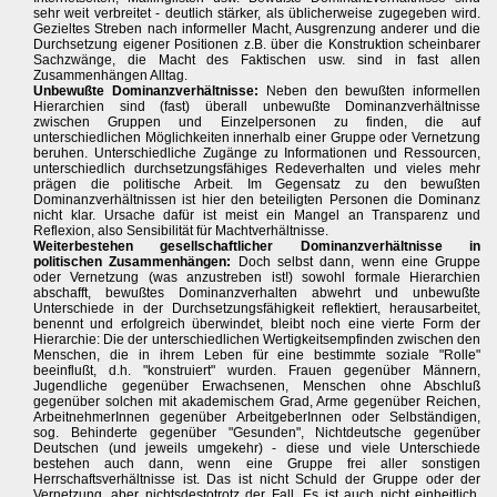
sehr weit verbreitet - deutlich stärker, als üblicherweise zugegeben wird.
Gezieltes Streben nach informeller Macht, Ausgrenzung anderer und die
Durchsetzung eigener Positionen z.B. über die Konstruktion scheinbarer
Sachzwänge, die Macht des Faktischen usw. sind in fast allen
Zusammenhängen Alltag.
Unbewußte Dominanzverhältnisse:
Neben den bewußten informellen
Hierarchien sind (fast) überall unbewußte Dominanzverhältnisse
zwischen Gruppen und Einzelpersonen zu finden, die auf
unterschiedlichen Möglichkeiten innerhalb einer Gruppe oder Vernetzung
beruhen. Unterschiedliche Zugänge zu Informationen und Ressourcen,
unterschiedlich durchsetzungsfähiges Redeverhalten und vieles mehr
prägen die politische Arbeit. Im Gegensatz zu den bewußten
Dominanzverhältnissen ist hier den beteiligten Personen die Dominanz
nicht klar. Ursache dafür ist meist ein Mangel an Transparenz und
Reflexion, also Sensibilität für Machtverhältnisse.
Weiterbestehen gesellschaftlicher Dominanzverhältnisse in
politischen Zusammenhängen:
Doch selbst dann, wenn eine Gruppe
oder Vernetzung (was anzustreben ist!) sowohl formale Hierarchien
abschafft, bewußtes Dominanzverhalten abwehrt und unbewußte
Unterschiede in der Durchsetzungsfähigkeit reflektiert, herausarbeitet,
benennt und erfolgreich überwindet, bleibt noch eine vierte Form der
Hierarchie: Die der unterschiedlichen Wertigkeitsempfinden zwischen den
Menschen, die in ihrem Leben für eine bestimmte soziale "Rolle"
beeinflußt, d.h. "konstruiert" wurden. Frauen gegenüber Männern,
Jugendliche gegenüber Erwachsenen, Menschen ohne Abschluß
gegenüber solchen mit akademischem Grad, Arme gegenüber Reichen,
ArbeitnehmerInnen gegenüber ArbeitgeberInnen oder Selbständigen,
sog. Behinderte gegenüber "Gesunden", Nichtdeutsche gegenüber
Deutschen (und jeweils umgekehr) - diese und viele Unterschiede
bestehen auch dann, wenn eine Gruppe frei aller sonstigen
Herrschaftsverhältnisse ist. Das ist nicht Schuld der Gruppe oder der
Vernetzung, aber nichtsdestotrotz der Fall. Es ist auch nicht einheitlich,