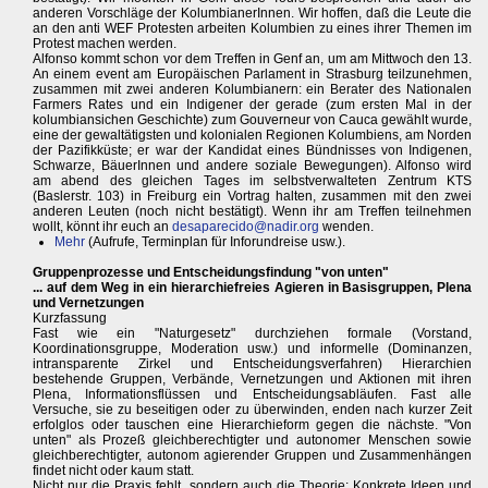
anderen Vorschläge der KolumbianerInnen. Wir hoffen, daß die Leute die
an den anti WEF Protesten arbeiten Kolumbien zu eines ihrer Themen im
Protest machen werden.
Alfonso kommt schon vor dem Treffen in Genf an, um am Mittwoch den 13.
An einem event am Europäischen Parlament in Strasburg teilzunehmen,
zusammen mit zwei anderen Kolumbianern: ein Berater des Nationalen
Farmers Rates und ein Indigener der gerade (zum ersten Mal in der
kolumbiansichen Geschichte) zum Gouverneur von Cauca gewählt wurde,
eine der gewaltätigsten und kolonialen Regionen Kolumbiens, am Norden
der Pazifikküste; er war der Kandidat eines Bündnisses von Indigenen,
Schwarze, BäuerInnen und andere soziale Bewegungen). Alfonso wird
am abend des gleichen Tages im selbstverwalteten Zentrum KTS
(Baslerstr. 103) in Freiburg ein Vortrag halten, zusammen mit den zwei
anderen Leuten (noch nicht bestätigt). Wenn ihr am Treffen teilnehmen
wollt, könnt ihr euch an
desaparecido@nadir.org
wenden.
Mehr
(Aufrufe, Terminplan für Inforundreise usw.).
Gruppenprozesse und Entscheidungsfindung "von unten"
... auf dem Weg in ein hierarchiefreies Agieren in Basisgruppen, Plena
und Vernetzungen
Kurzfassung
Fast wie ein "Naturgesetz" durchziehen formale (Vorstand,
Koordinationsgruppe, Moderation usw.) und informelle (Dominanzen,
intransparente Zirkel und Entscheidungsverfahren) Hierarchien
bestehende Gruppen, Verbände, Vernetzungen und Aktionen mit ihren
Plena, Informationsflüssen und Entscheidungsabläufen. Fast alle
Versuche, sie zu beseitigen oder zu überwinden, enden nach kurzer Zeit
erfolglos oder tauschen eine Hierarchieform gegen die nächste. "Von
unten" als Prozeß gleichberechtigter und autonomer Menschen sowie
gleichberechtigter, autonom agierender Gruppen und Zusammenhängen
findet nicht oder kaum statt.
Nicht nur die Praxis fehlt, sondern auch die Theorie: Konkrete Ideen und