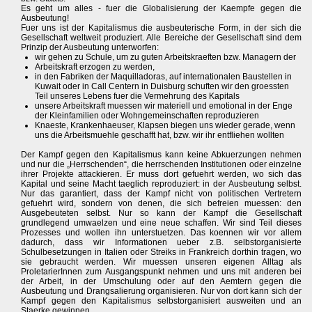
Es geht um alles - fuer die Globalisierung der Kaempfe gegen die
Ausbeutung!
Fuer uns ist der Kapitalismus die ausbeuterische Form, in der sich die
Gesellschaft weltweit produziert. Alle Bereiche der Gesellschaft sind dem
Prinzip der Ausbeutung unterworfen:
wir gehen zu Schule, um zu guten Arbeitskraeften bzw. Managern der
Arbeitskraft erzogen zu werden,
in den Fabriken der Maquilladoras, auf internationalen Baustellen in
Kuwait oder in Call Centern in Duisburg schuften wir den groessten
Teil unseres Lebens fuer die Vermehrung des Kapitals
unsere Arbeitskraft muessen wir materiell und emotional in der Enge
der Kleinfamilien oder Wohngemeinschaften reproduzieren
Knaeste, Krankenhaeuser, Klapsen biegen uns wieder gerade, wenn
uns die Arbeitsmuehle geschafft hat, bzw. wir ihr entfliehen wollten
Der Kampf gegen den Kapitalismus kann keine Abkuerzungen nehmen
und nur die „Herrschenden“, die herrschenden Institutionen oder einzelne
ihrer Projekte attackieren. Er muss dort gefuehrt werden, wo sich das
Kapital und seine Macht taeglich reproduziert: in der Ausbeutung selbst.
Nur das garantiert, dass der Kampf nicht von politischen Vertretern
gefuehrt wird, sondern von denen, die sich befreien muessen: den
Ausgebeuteten selbst. Nur so kann der Kampf die Gesellschaft
grundlegend umwaelzen und eine neue schaffen. Wir sind Teil dieses
Prozesses und wollen ihn unterstuetzen. Das koennen wir vor allem
dadurch, dass wir Informationen ueber z.B. selbstorganisierte
Schulbesetzungen in Italien oder Streiks in Frankreich dorthin tragen, wo
sie gebraucht werden. Wir muessen unseren eigenen Alltag als
ProletarierInnen zum Ausgangspunkt nehmen und uns mit anderen bei
der Arbeit, in der Umschulung oder auf den Aemtern gegen die
Ausbeutung und Drangsalierung organisieren. Nur von dort kann sich der
Kampf gegen den Kapitalismus selbstorganisiert ausweiten und an
Staerke gewinnen.