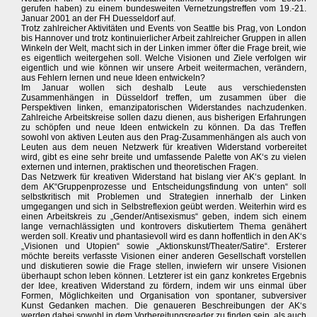
gerufen haben) zu einem bundesweiten Vernetzungstreffen vom 19.-21.
Januar 2001 an der FH Duesseldorf auf.
Trotz zahlreicher Aktivitäten und Events von Seattle bis Prag, von London
bis Hannover und trotz kontinuierlicher Arbeit zahlreicher Gruppen in allen
Winkeln der Welt, macht sich in der Linken immer öfter die Frage breit, wie
es eigentlich weitergehen soll. Welche Visionen und Ziele verfolgen wir
eigentlich und wie können wir unsere Arbeit weitermachen, verändern,
aus Fehlern lernen und neue Ideen entwickeln?
Im Januar wollen sich deshalb Leute aus verschiedensten
Zusammenhängen in Düsseldorf treffen, um zusammen über die
Perspektiven linken, emanzipatorischen Widerstandes nachzudenken.
Zahlreiche Arbeitskreise sollen dazu dienen, aus bisherigen Erfahrungen
zu schöpfen und neue Ideen entwickeln zu können. Da das Treffen
sowohl von aktiven Leuten aus den Prag-Zusammenhängen als auch von
Leuten aus dem neuen Netzwerk für kreativen Widerstand vorbereitet
wird, gibt es eine sehr breite und umfassende Palette von AK‘s zu vielen
externen und internen, praktischen und theoretischen Fragen.
Das Netzwerk für kreativen Widerstand hat bislang vier AK‘s geplant. In
dem AK“Gruppenprozesse und Entscheidungsfindung von unten“ soll
selbstkritisch mit Problemen und Strategien innerhalb der Linken
umgegangen und sich in Selbstreflexion geübt werden. Weiterhin wird es
einen Arbeitskreis zu „Gender/Antisexismus“ geben, indem sich einem
lange vernachlässigten und kontrovers diskutiertem Thema genähert
werden soll. Kreativ und phantasievoll wird es dann hoffentlich in den AK‘s
„Visionen und Utopien“ sowie „Aktionskunst/Theater/Satire“. Ersterer
möchte bereits verfasste Visionen einer anderen Gesellschaft vorstellen
und diskutieren sowie die Frage stellen, inwiefern wir unsere Visionen
überhaupt schon leben können. Letzterer ist ein ganz konkretes Ergebnis
der Idee, kreativen Widerstand zu fördern, indem wir uns einmal über
Formen, Möglichkeiten und Organisation von spontaner, subversiver
Kunst Gedanken machen. Die genaueren Beschreibungen der AK‘s
werden dabei sowohl in dem Vorbereitungsreader zu finden sein, als auch