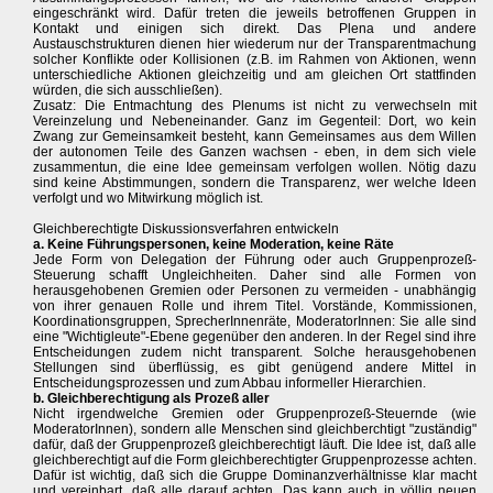
eingeschränkt wird. Dafür treten die jeweils betroffenen Gruppen in
Kontakt und einigen sich direkt. Das Plena und andere
Austauschstrukturen dienen hier wiederum nur der Transparentmachung
solcher Konflikte oder Kollisionen (z.B. im Rahmen von Aktionen, wenn
unterschiedliche Aktionen gleichzeitig und am gleichen Ort stattfinden
würden, die sich ausschließen).
Zusatz: Die Entmachtung des Plenums ist nicht zu verwechseln mit
Vereinzelung und Nebeneinander. Ganz im Gegenteil: Dort, wo kein
Zwang zur Gemeinsamkeit besteht, kann Gemeinsames aus dem Willen
der autonomen Teile des Ganzen wachsen - eben, in dem sich viele
zusammentun, die eine Idee gemeinsam verfolgen wollen. Nötig dazu
sind keine Abstimmungen, sondern die Transparenz, wer welche Ideen
verfolgt und wo Mitwirkung möglich ist.
Gleichberechtigte Diskussionsverfahren entwickeln
a. Keine Führungspersonen, keine Moderation, keine Räte
Jede Form von Delegation der Führung oder auch Gruppenprozeß-
Steuerung schafft Ungleichheiten. Daher sind alle Formen von
herausgehobenen Gremien oder Personen zu vermeiden - unabhängig
von ihrer genauen Rolle und ihrem Titel. Vorstände, Kommissionen,
Koordinationsgruppen, SprecherInnenräte, ModeratorInnen: Sie alle sind
eine "Wichtigleute"-Ebene gegenüber den anderen. In der Regel sind ihre
Entscheidungen zudem nicht transparent. Solche herausgehobenen
Stellungen sind überflüssig, es gibt genügend andere Mittel in
Entscheidungsprozessen und zum Abbau informeller Hierarchien.
b. Gleichberechtigung als Prozeß aller
Nicht irgendwelche Gremien oder Gruppenprozeß-Steuernde (wie
ModeratorInnen), sondern alle Menschen sind gleichberchtigt "zuständig"
dafür, daß der Gruppenprozeß gleichberechtigt läuft. Die Idee ist, daß alle
gleichberechtigt auf die Form gleichberechtigter Gruppenprozesse achten.
Dafür ist wichtig, daß sich die Gruppe Dominanzverhältnisse klar macht
und vereinbart, daß alle darauf achten. Das kann auch in völlig neuen