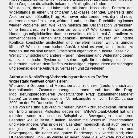
ihren Weg über die allseits bekannten Mailinglisten finden.
Wir denken, dass die Linke sich mit ihren klassischen Formen des
Widerstands in einer unsichtbaren Sackgasse befindet. Einerseits sind
Aktionen wie in Seattle, Prag, Hannover oder London wichtig und nötig,
andererseits werfen sie vor, während und nach ihrer Durchführung immer
wieder Probleme auf. Wie kann mensch die Organisation verbessern,
ohne hierarchischen Prinzipien zu verfallen? Wie können wir unsere
Handlungs-möglichkeiten dadurch erweitern, einfach mal Alternativen zu
konventionellen Formen anzudenken? Inwiefern müssen wir interne
Konflikte konstruktiv ausfechten und inwiefern lassen wir uns unnötig
lähmen? Welche theoretischen Ansätze sind es wert, ausdiskutiert zu
werden und wo sind unsere Differenzen eigentlich nur unsere Fesseln?
Wer sich für solche und andere Fragen interessiert und Widerstand gegen
das kapitalistische System und seine Logik für unabdingbar hält, ist
aufgerufen, sich an dem Treffen zu beteiligen, eigene Ideen einzubringen
und ebenso eigene Aufrufe zu verfassen und zu verteilen.
Aufruf aus Neolib/Prag-Vorbereitungstreffen zum Treffen
Widerstand weltweit organisieren!
Wie andere Gruppen und Menschen auch rufen wir (Leute, die sich aus
internationalen Zusammenhaengen kennen und fuer die Prag-
Mobilisierungsbroschueren „WiderStandort Prag“ zusammengearbeitet
haben) zu einem bundesweiten Vernetzungstreffen vom 19.-21. Januar
2001 an der FH Duesseldorf auf.
Viele von uns sind aus Prag mit neuer Dynamik zurueckgekehrt. Nicht nur
der Erfolg unseres Protestes gegen den IWF/Weltbank-Gipfel hat uns
motiviert, sondern auch das Beispiel von Bewegungen in anderen
Laendern wie Ya Basta in Italien, Reclaim the Streets in Grossbritannien
und viele andere. Was in diesen Laendern moeglich ist, ist auch bei uns
moeglich: eine Zusammenarbeit zwischen linken Gruppen und
Bewegungen, die ueber die ganze Bundesrepublik verteilt sind; eine
UEberwindung von Ein-Punkt-Bezuegen ohne die konkrete praktische