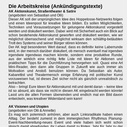
Die Arbeitskreise (Ankündigungstexte)
AK Aktionskunst, Straßentheater & Satire
(angeboten von Sebastian und Olli)
Dieser AK soll der ursprünglichen Idee des Hoppetosse-Netzwerks folgen
und einen Ideenpool für kreative Ideen bilden. Es sollen Möglichkeiten,
Techniken und Voraussetzungen für gelungene Aktionskunst vorgestellt
werden und diskutiert werden. Dabei wird mit Sicherheit auch ein Blick auf
schon bestehende Aktionskunst geworfen und diskutiert werden, wie wir
möglichst überraschend und möglichst wirksam den schläfrig-betäubten
Trott des Systems und seiner Bürger stören können.
Der AK legt besonderen Wert darauf, dass es definitiv keine Laberrunde
wird, in der mensch darüber diskutiert, ob mensch eventuell mal irgendwo
irgendwie irgendwas machen könnte, sondern eine produktive Runde,
aus der wirklich eine richtig fette Liste mit Ideen für Aktionen und
praktischen Tipps für die Durchführung hervorgehen soll. Quasi eine Art
Mini-Reader, den dann alle Gruppen in Zukunft wie auch immer als
Motivation und Anstoß benutzen können. Da Sebastian als Autor,
Kabarettist und Theatermensch einige Erfahrung mit politischer Kunst
vorzuweisen hat, ist dieses Ziel sicher nicht als gänzlich unrealistisch zu
betrachten.
Also – bringt Eure Ideen für Aktionskunst mit und denkt daran – keine Idee
ist so absurd, als dass sie nicht in diesen AK eingebracht werden könnte!
Lasst uns die alten Formen überwinden und endlich mal ein Bild davon
entwickeln, was kreativer Widerstand sein kann!
AK Visionen und Utopien
(angeboten von Olli & Annette)
Es mag sich polemisch anhören, aber auch Linksradikale haben einen
Alltag. Der besteht zumeist in dem immergleichen Rhythmus Planung-
Event-Nachbereitung-neues Event und viele haben sich wohl schon
stoisch damit abgefunden, ihr Leben damit zu fristen, Jahr für Jahr zu der