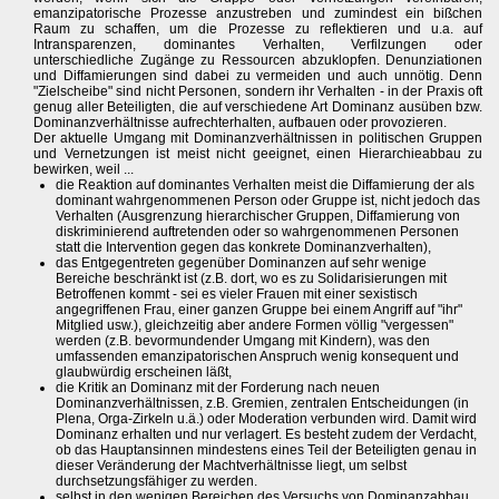
emanzipatorische Prozesse anzustreben und zumindest ein bißchen
Raum zu schaffen, um die Prozesse zu reflektieren und u.a. auf
Intransparenzen, dominantes Verhalten, Verfilzungen oder
unterschiedliche Zugänge zu Ressourcen abzuklopfen. Denunziationen
und Diffamierungen sind dabei zu vermeiden und auch unnötig. Denn
"Zielscheibe" sind nicht Personen, sondern ihr Verhalten - in der Praxis oft
genug aller Beteiligten, die auf verschiedene Art Dominanz ausüben bzw.
Dominanzverhältnisse aufrechterhalten, aufbauen oder provozieren.
Der aktuelle Umgang mit Dominanzverhältnissen in politischen Gruppen
und Vernetzungen ist meist nicht geeignet, einen Hierarchieabbau zu
bewirken, weil ...
die Reaktion auf dominantes Verhalten meist die Diffamierung der als
dominant wahrgenommenen Person oder Gruppe ist, nicht jedoch das
Verhalten (Ausgrenzung hierarchischer Gruppen, Diffamierung von
diskriminierend auftretenden oder so wahrgenommenen Personen
statt die Intervention gegen das konkrete Dominanzverhalten),
das Entgegentreten gegenüber Dominanzen auf sehr wenige
Bereiche beschränkt ist (z.B. dort, wo es zu Solidarisierungen mit
Betroffenen kommt - sei es vieler Frauen mit einer sexistisch
angegriffenen Frau, einer ganzen Gruppe bei einem Angriff auf "ihr"
Mitglied usw.), gleichzeitig aber andere Formen völlig "vergessen"
werden (z.B. bevormundender Umgang mit Kindern), was den
umfassenden emanzipatorischen Anspruch wenig konsequent und
glaubwürdig erscheinen läßt,
die Kritik an Dominanz mit der Forderung nach neuen
Dominanzverhältnissen, z.B. Gremien, zentralen Entscheidungen (in
Plena, Orga-Zirkeln u.ä.) oder Moderation verbunden wird. Damit wird
Dominanz erhalten und nur verlagert. Es besteht zudem der Verdacht,
ob das Hauptansinnen mindestens eines Teil der Beteiligten genau in
dieser Veränderung der Machtverhältnisse liegt, um selbst
durchsetzungsfähiger zu werden.
selbst in den wenigen Bereichen des Versuchs von Dominanzabbau