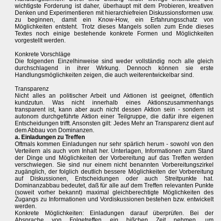
wichtigste Forderung ist daher, überhaupt mit dem Probieren, kreativen
Denken und Experimentieren mit hierarchiefreien Diskussionsformen usw.
zu beginnen, damit ein Know-How, ein Erfahrungsschatz von
Möglichkeiten entsteht. Trotz dieses Mangels sollen zum Ende dieses
Textes noch einige bestehende konkrete Formen und Möglichkeiten
vorgestellt werden.
Konkrete Vorschläge
Die folgenden Einzelhinweise sind weder vollständig noch alle gleich
durchschlagend in ihrer Wirkung. Dennoch können sie erste
Handlungsmöglichkeiten zeigen, die auch weiterentwickelbar sind.
Transparenz
Nicht alles an politischer Arbeit und Aktionen ist geeignet, öffentlich
kundzutun. Was nicht innerhalb eines Aktionszusammenhangs
transparent ist, kann aber auch nicht dessen Aktion sein - sondern ist
autonom durchgeführte Aktion einer Teilgruppe, die dafür ihre eigenen
Entscheidungen trifft. Ansonsten gilt: Jedes Mehr an Transparenz dient auf
dem Abbau von Dominanzen.
a. Einladungen zu Treffen
Oftmals kommen Einladungen nur sehr spärlich herum - sowohl von den
Verteilern als auch vom Inhalt her. Unterlagen, Informationen zum Stand
der Dinge und Möglichkeiten der Vorbereitung auf das Treffen werden
verschwiegen. Sie sind nur einem nicht benannten Vorbereitungszirkel
zugänglich, der folglich deutlich bessere Möglichkeiten der Vorbereitung
auf Diskussionen, Entscheidungen oder auch Streitpunkte hat.
Dominanzabbau bedeutet, daß für alle auf dem Treffen relevanten Punkte
(soweit vorher bekannt) maximal gleichberechtigte Möglichkeiten des
Zugangs zu Informationen und Vordiskussionen bestehen bzw. entwickelt
werden.
Konkrete Möglichkeiten: Einladungen darauf überprüfen. Bei der
Absprache von Folgetreffen ein bißchen Zeit nehmen, um