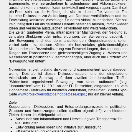
Experimente, wie hierarchiefreie Entscheidungs- und Aktionsstrukturen
aussehen können, werden kaum entwickelt und vorgeschlagen. Damit soll
ein Ende sein - so die Hoffnung, die sich mit diesem Text verbindet. Ziel
ist, eine Diskussion zur Aufdeckung von Dominanzverhältnissen und zur
Entwicklung konkreter Vorschläge für deren Abbau zu entfachen. Sie soll
im günstigsten Fall als dauernde Debatte bestehen bleiben, immer wieder
Ideen und Versuche austauschen, reflektieren und weiterentwickeln.
Die Zeiten quälender Plena, intransparenter Machtzirkel, der Neigung zu
zentralen Strukturen oder Entscheidungen, der Stellvertretungspolitik in
der Bewegung und des dominanzbildenden Gegeneinanders sollen
vorbei sein - stattdessen zählen ein horizontales, gleichberechtigtes
Miteinander, die Dezentralisierung von Entscheidungen, das konsequente
Ringen um Transparenz und gleichberechtigten Zugang zu Wissen und
Ressourcen in politischen Zusammenhängen, aber auch die Effizienz von
"Bewegung von unten".
Notwendig ist viel, bislang diskutiert und experimentiert wurde dagegen
wenig. Deshalb ist dieses Diskussionspapier und der eingeladene
Arbeitskreis am Samstag auf dem zweiten bundesweiten Treffen
"Widerstand organisieren! Bewegung von unten aufbauen!" (sog.
"Januartreffen" vom 17.-19.1. an der FH Düsseldorf, eingeladen u.a. vom
Hoppetosse - Netzwerk für kreativen Widerstand, Infos unter Ex-Anti-Expo-
Seite
www.projektwerkstatt.de/hoppetosse/expo.)
nur ein kleiner Anfang.
Ziele
Kooperations-, Diskussions- und Entscheidungsprozesse in politischen
Gruppen und Vernetzungen sollen (sollten eigentlich?) verschiedenen
Zielen dienen. Im Mittelpunkt stehen:
Austausch von Informationen und Herstellung von Transparenz für
alle Beteiligten
Entwicklung neuer Ideen und Initiative zur Umsetzung
Effiziente Planung konkreter Aktivitäten