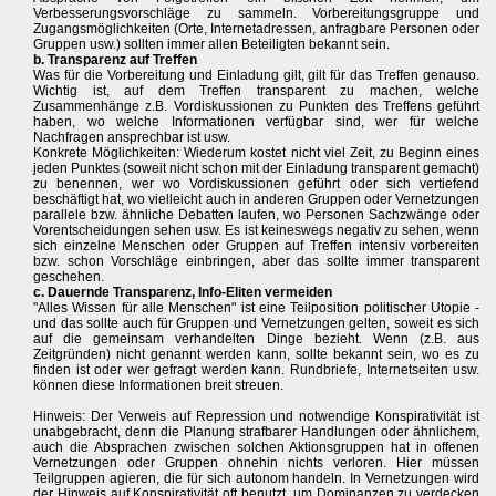
Verbesserungsvorschläge zu sammeln. Vorbereitungsgruppe und
Zugangsmöglichkeiten (Orte, Internetadressen, anfragbare Personen oder
Gruppen usw.) sollten immer allen Beteiligten bekannt sein.
b. Transparenz auf Treffen
Was für die Vorbereitung und Einladung gilt, gilt für das Treffen genauso.
Wichtig ist, auf dem Treffen transparent zu machen, welche
Zusammenhänge z.B. Vordiskussionen zu Punkten des Treffens geführt
haben, wo welche Informationen verfügbar sind, wer für welche
Nachfragen ansprechbar ist usw.
Konkrete Möglichkeiten: Wiederum kostet nicht viel Zeit, zu Beginn eines
jeden Punktes (soweit nicht schon mit der Einladung transparent gemacht)
zu benennen, wer wo Vordiskussionen geführt oder sich vertiefend
beschäftigt hat, wo vielleicht auch in anderen Gruppen oder Vernetzungen
parallele bzw. ähnliche Debatten laufen, wo Personen Sachzwänge oder
Vorentscheidungen sehen usw. Es ist keineswegs negativ zu sehen, wenn
sich einzelne Menschen oder Gruppen auf Treffen intensiv vorbereiten
bzw. schon Vorschläge einbringen, aber das sollte immer transparent
geschehen.
c. Dauernde Transparenz, Info-Eliten vermeiden
"Alles Wissen für alle Menschen" ist eine Teilposition politischer Utopie -
und das sollte auch für Gruppen und Vernetzungen gelten, soweit es sich
auf die gemeinsam verhandelten Dinge bezieht. Wenn (z.B. aus
Zeitgründen) nicht genannt werden kann, sollte bekannt sein, wo es zu
finden ist oder wer gefragt werden kann. Rundbriefe, Internetseiten usw.
können diese Informationen breit streuen.
Hinweis: Der Verweis auf Repression und notwendige Konspirativität ist
unabgebracht, denn die Planung strafbarer Handlungen oder ähnlichem,
auch die Absprachen zwischen solchen Aktionsgruppen hat in offenen
Vernetzungen oder Gruppen ohnehin nichts verloren. Hier müssen
Teilgruppen agieren, die für sich autonom handeln. In Vernetzungen wird
der Hinweis auf Konspirativität oft benutzt, um Dominanzen zu verdecken