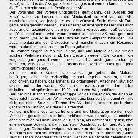
Füße“, durch das die AKs ganz flexibel aufgesucht werden können, sowie
die Zusammenfassung mit Resümee der AKs.
Der Vorschlag der Vorbereitungsgruppe geht dahin, das „Gesetz der
Füße“ walten zu lassen, um die Möglichkeit, so viel von den AKs
mitzubekommen, wie jede/jeder es sich wünscht. Sollte diese AK-Form
gemeinsam gewählt werden, ist es unserer Ansicht nach besser, dies auch
ausdrücklich abzusprechen, um der Tendenz vorzubeugen, daß es oft als
unhöflich empfunden wird, wenn jemand aus einem AK raus geht und
auch, wenn „Neue“ in den AKs sich an dem Gespräch beteiligen. Die
Zusammenfassung der Diskussion und manchmal auch ein Resümee
werden ohnehin meistens in den Plena gehalten.
Die Vorbereitungen laufen zur Zeit so, daß alle Materialien, die für ein
solches Verfahren nötig sind, bereitgestellt werden. Sie können, wie
vorgeschlagen genutzt werden, oder natürlich auch ganz anders, je
nachdem, was gewünscht ist. Entsprechend wird es auch genügend
Räumlichkeiten geben.
Sollte es andere Kommunikationsvorschläge geben, die Material
benötigen, sollten sie rechtzeitig bekannt gegeben werden, um die
Möglichkeit zu haben, das Material zu organisieren. Ansonsten läßt sich
dieser und jeder weitere Kommunikationsvorschlag in den Listen
diskutieren und spätestens am 19.01. auf kurzem Weg abklären.
Darüber hinaus schlägt die Orgagruppe vor, daß diejenigen, die einen AK
vorbereitet haben, „ihren“ AK im Vorfeld ganz kurz vorstellt, damit wir alle
nicht nur einen Satz zum Thema des AKs haben, sondern auch einen
ganz kurzen Einblick, wie der AK starten soll.
Für die Eröffnung des Januartreffens und die Moderation werden noch
Menschen gesucht, die sich bereit erklären, etwas derartiges zu machen,
ohne sich mies bei dem Gedanken zu fühlen, als dominant zu gelten, bzw.
eine gewisse Dominanz damit auch zum Ausdruck zu bringen. Aufgrund
der leidigen Diskussion weigern wir uns von der Vorbereitungsgruppe,
freundlich und nett vor versammeltem Plenum erheblich mehr als „Guten
Tag“ zu sagen, oder darauf zu achten, wer sich als nächstes gemeldet hat.