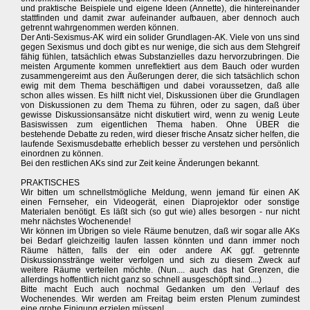
und praktische Beispiele und eigene Ideen (Annette), die hintereinander
stattfinden und damit zwar aufeinander aufbauen, aber dennoch auch
getrennt wahrgenommen werden können.
Der Anti-Sexismus-AK wird ein solider Grundlagen-AK. Viele von uns sind
gegen Sexismus und doch gibt es nur wenige, die sich aus dem Stehgreif
fähig fühlen, tatsächlich etwas Substanzielles dazu hervorzubringen. Die
meisten Argumente kommen unreflektiert aus dem Bauch oder wurden
zusammengereimt aus den Äußerungen derer, die sich tatsächlich schon
ewig mit dem Thema beschäftigen und dabei voraussetzen, daß alle
schon alles wissen. Es hilft nicht viel, Diskussionen über die Grundlagen
von Diskussionen zu dem Thema zu führen, oder zu sagen, daß über
gewisse Diskussionsansätze nicht diskutiert wird, wenn zu wenig Leute
Basiswissen zum eigentlichen Thema haben. Ohne ÜBER die
bestehende Debatte zu reden, wird dieser frische Ansatz sicher helfen, die
laufende Sexismusdebatte erheblich besser zu verstehen und persönlich
einordnen zu können.
Bei den restlichen AKs sind zur Zeit keine Änderungen bekannt.
PRAKTISCHES
Wir bitten um schnellstmögliche Meldung, wenn jemand für einen AK
einen Fernseher, ein Videogerät, einen Diaprojektor oder sonstige
Materialen benötigt. Es läßt sich (so gut wie) alles besorgen - nur nicht
mehr nächstes Wochenende!
Wir können im Übrigen so viele Räume benutzen, daß wir sogar alle AKs
bei Bedarf gleichzeitig laufen lassen könnten und dann immer noch
Räume hätten, falls der ein oder andere AK ggf. getrennte
Diskussionsstränge weiter verfolgen und sich zu diesem Zweck auf
weitere Räume verteilen möchte. (Nun.... auch das hat Grenzen, die
allerdings hoffentlich nicht ganz so schnell ausgeschöpft sind....)
Bitte macht Euch auch nochmal Gedanken um den Verlauf des
Wochenendes. Wir werden am Freitag beim ersten Plenum zumindest
eine grobe Einigung erzielen müssen!