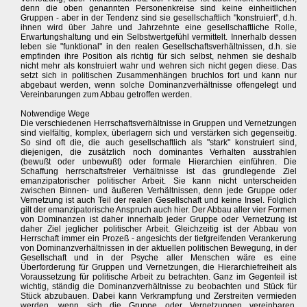
denn die oben genannten Personenkreise sind keine einheitlichen
Gruppen - aber in der Tendenz sind sie gesellschaftlich "konstruiert", d.h.
ihnen wird über Jahre und Jahrzehnte eine gesellschaftliche Rolle,
Erwartungshaltung und ein Selbstwertgefühl vermittelt. Innerhalb dessen
leben sie "funktional" in den realen Gesellschaftsverhältnissen, d.h. sie
empfinden ihre Position als richtig für sich selbst, nehmen sie deshalb
nicht mehr als konstruiert wahr und wehren sich nicht gegen diese. Das
setzt sich in politischen Zusammenhängen bruchlos fort und kann nur
abgebaut werden, wenn solche Dominanzverhältnisse offengelegt und
Vereinbarungen zum Abbau getroffen werden.
Notwendige Wege
Die verschiedenen Herrschaftsverhältnisse in Gruppen und Vernetzungen
sind vielfältig, komplex, überlagern sich und verstärken sich gegenseitig.
So sind oft die, die auch gesellschaftlich als "stark" konstruiert sind,
diejenigen, die zusätzlich noch dominantes Verhalten ausstrahlen
(bewußt oder unbewußt) oder formale Hierarchien einführen. Die
Schaffung herrschaftsfreier Verhältnisse ist das grundlegende Ziel
emanzipatorischer politischer Arbeit. Sie kann nicht unterscheiden
zwischen Binnen- und äußeren Verhältnissen, denn jede Gruppe oder
Vernetzung ist auch Teil der realen Gesellschaft und keine Insel. Folglich
gilt der emanzipatorische Anspruch auch hier. Der Abbau aller vier Formen
von Dominanzen ist daher innerhalb jeder Gruppe oder Vernetzung ist
daher Ziel jeglicher politischer Arbeit. Gleichzeitig ist der Abbau von
Herrschaft immer ein Prozeß - angesichts der tiefgreifenden Verankerung
von Dominanzverhältnissen in der aktuellen politischen Bewegung, in der
Gesellschaft und in der Psyche aller Menschen wäre es eine
Überforderung für Gruppen und Vernetzungen, die Hierarchiefreiheit als
Voraussetzung für politische Arbeit zu betrachten. Ganz im Gegenteil ist
wichtig, ständig die Dominanzverhältnisse zu beobachten und Stück für
Stück abzubauen. Dabei kann Verkrampfung und Zerstreiten vermieden
werden, wenn sich die Gruppe oder Vernetzungen vereinbaren,