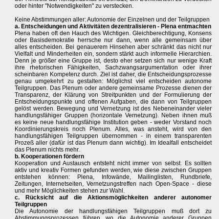
oder hinter "Notwendigkeiten" zu verstecken.
Keine Abstimmungen aller: Autonomie der Einzelnen und der Teilgruppen
a. Entscheidungen und Aktivitäten dezentralisieren - Plena entmachten
Plena haben oft den Hauch des Wichtigen. Gleichberechtigung, Konsens
oder Basisdemokratie herrsche nur dann, wenn alle gemeinsam über
alles entscheiden. Bei genauerem Hinsehen aber schränkt das nicht nur
Vielfalt und Minderheiten ein, sondern stärkt auch informelle Hierarchien.
Denn je größer eine Gruppe ist, desto eher setzen sich nur wenige Kraft
ihre rhetorischen Fähigkeiten, Sachzwangsargumentation oder ihrer
scheinbaren Kompetenz durch. Ziel ist daher, die Entscheidungsprozesse
genau umgekehrt zu gestalten: Möglichst viel entscheiden autonome
Teilgruppen. Das Plenum oder andere gemeinsame Prozesse dienen der
Transparenz, der Klärung von Streitpunkten und der Formulierung der
Entscheidungspunkte und offenen Aufgaben, die dann von Teilgruppen
gelöst werden. Bewegung und Vernetzung ist des Nebeneinander vieler
handlungsfähiger Gruppen (horizontale Vernetzung). Neben ihnen muß
es keine neue handlungsfähige Institution geben - weder Vorstand noch
Koordinierungskreis noch Plenum. Alles, was ansteht, wird von den
handlungsfähigen Teilgruppen übernommen - in einem transparenten
Prozeß aller (dafür ist das Plenum dann wichtig). Im Idealfall entscheidet
das Plenum nichts mehr.
b. Kooperationen fördern
Kooperation und Austausch entsteht nicht immer von selbst. Es sollten
aktiv und kreativ Formen gefunden werden, wie diese zwischen Gruppen
entstehen können: Plena, Infowände, Mailinglisten, Rundbriefe,
Zeitungen, Internetseiten, Vernetzungstreffen nach Open-Space - diese
und mehr Möglichkeiten stehen zur Wahl.
c. Rücksicht auf die Aktionsmöglichkeiten anderer autonomer
Teilgruppen
Die Autonomie der handlungsfähigen Teilgruppen muß dort zu
Abstimmungsprozessen führen, wo die Autonomie anderer Gruppen