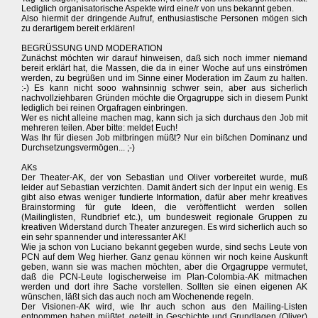
Lediglich organisatorische Aspekte wird eine/r von uns bekannt geben.
Also hiermit der dringende Aufruf, enthusiastische Personen mögen sich
zu derartigem bereit erklären!
BEGRÜSSUNG UND MODERATION
Zunächst möchten wir darauf hinweisen, daß sich noch immer niemand
bereit erklärt hat, die Massen, die da in einer Woche auf uns einströmen
werden, zu begrüßen und im Sinne einer Moderation im Zaum zu halten.
:-) Es kann nicht sooo wahnsinnig schwer sein, aber aus sicherlich
nachvollziehbaren Gründen möchte die Orgagruppe sich in diesem Punkt
lediglich bei reinen Orgafragen einbringen.
Wer es nicht alleine machen mag, kann sich ja sich durchaus den Job mit
mehreren teilen. Aber bitte: meldet Euch!
Was Ihr für diesen Job mitbringen müßt? Nur ein bißchen Dominanz und
Durchsetzungsvermögen... ;-)
AKs
Der Theater-AK, der von Sebastian und Oliver vorbereitet wurde, muß
leider auf Sebastian verzichten. Damit ändert sich der Input ein wenig. Es
gibt also etwas weniger fundierte Information, dafür aber mehr kreatives
Brainstorming für gute Ideen, die veröffentlicht werden sollen
(Mailinglisten, Rundbrief etc.), um bundesweit regionale Gruppen zu
kreativen Widerstand durch Theater anzuregen. Es wird sicherlich auch so
ein sehr spannender und interessanter AK!
Wie ja schon von Luciano bekannt gegeben wurde, sind sechs Leute von
PCN auf dem Weg hierher. Ganz genau können wir noch keine Auskunft
geben, wann sie was machen möchten, aber die Orgagruppe vermutet,
daß die PCN-Leute logischerweise im Plan-Colombia-AK mitmachen
werden und dort ihre Sache vorstellen. Sollten sie einen eigenen AK
wünschen, läßt sich das auch noch am Wochenende regeln.
Der Visionen-AK wird, wie Ihr auch schon aus den Mailing-Listen
entnommen haben müßtet, geteilt in Geschichte und Grundlagen (Oliver)