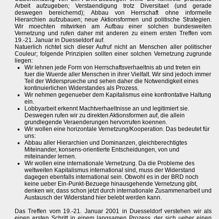
Arbeit aufzugeben; Verstaendigung trotz Diversitaet (und gerade
deswegen bereichernd); Abbau von Herrschaft ohne informelle
Hierarchien aufzubauen; neue Aktionsformen und politische Strategien.
Wir moechten mitwirken am Aufbau einer solchen bundesweiten
Vernetzung und rufen daher mit anderen zu einem ersten Treffen vom
19.-21. Januar in Duesseldorf auf.
Natuerlich richtet sich dieser Aufruf nicht an Menschen aller politischer
Couleur; folgende Prinzipien sollten einer solchen Vernetzung zugrunde
liegen:
Wir lehnen jede Form von Herrschaftsverhaeltnis ab und treten ein
fuer die Wuerde aller Menschen in ihrer Vielfalt. Wir sind jedoch immer
Teil der Widersprueche und sehen daher die Notwendigkeit eines
kontinuierlichen Widerstandes als Prozess.
Wir nehmen gegenueber dem Kapitalismus eine konfrontative Haltung
ein.
Lobbyarbeit erkennt Machtverhaeltnisse an und legitimiert sie.
Deswegen rufen wir zu direkten Aktionsformen auf, die allein
grundlegende Veraenderungen hervorrufen koennen.
Wir wollen eine horizontale Vernetzung/Kooperation. Das bedeutet für
uns:
Abbau aller Hierarchien und Dominanzen, gleichberechtigtes
Miteinander, konsens-orientierte Entscheidungen, von und
miteinander lernen.
Wir wollen eine internationale Vernetzung. Da die Probleme des
weltweiten Kapitalismus international sind, muss der Widerstand
dagegen ebenfalls international sein. Obwohl es in der BRD noch
keine ueber Ein-Punkt-Bezuege hinausgehende Vernetzung gibt,
denken wir, dass schon jetzt durch internationale Zusammenarbeit und
Austausch der Widerstand hier belebt werden kann.
Das Treffen vom 19.-21. Januar 2001 in Duesseldorf verstehen wir als
einen ersten Schritt in einem langsamen Prozess, der sich ueber einen