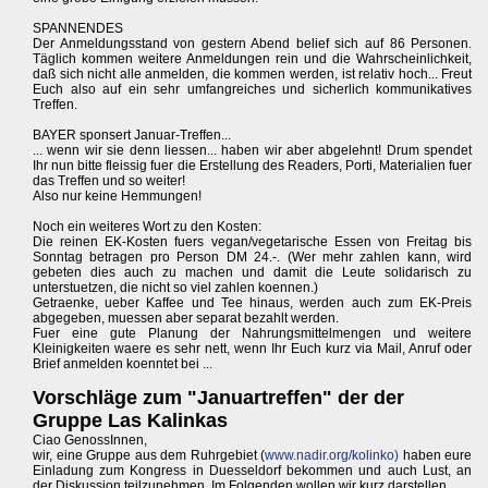
SPANNENDES
Der Anmeldungsstand von gestern Abend belief sich auf 86 Personen.
Täglich kommen weitere Anmeldungen rein und die Wahrscheinlichkeit,
daß sich nicht alle anmelden, die kommen werden, ist relativ hoch... Freut
Euch also auf ein sehr umfangreiches und sicherlich kommunikatives
Treffen.
BAYER sponsert Januar-Treffen...
... wenn wir sie denn liessen... haben wir aber abgelehnt! Drum spendet
Ihr nun bitte fleissig fuer die Erstellung des Readers, Porti, Materialien fuer
das Treffen und so weiter!
Also nur keine Hemmungen!
Noch ein weiteres Wort zu den Kosten:
Die reinen EK-Kosten fuers vegan/vegetarische Essen von Freitag bis
Sonntag betragen pro Person DM 24.-. (Wer mehr zahlen kann, wird
gebeten dies auch zu machen und damit die Leute solidarisch zu
unterstuetzen, die nicht so viel zahlen koennen.)
Getraenke, ueber Kaffee und Tee hinaus, werden auch zum EK-Preis
abgegeben, muessen aber separat bezahlt werden.
Fuer eine gute Planung der Nahrungsmittelmengen und weitere
Kleinigkeiten waere es sehr nett, wenn Ihr Euch kurz via Mail, Anruf oder
Brief anmelden koenntet bei ...
Vorschläge zum "Januartreffen" der der
Gruppe Las Kalinkas
Ciao GenossInnen,
wir, eine Gruppe aus dem Ruhrgebiet (
www.nadir.org/kolinko)
haben eure
Einladung zum Kongress in Duesseldorf bekommen und auch Lust, an
der Diskussion teilzunehmen. Im Folgenden wollen wir kurz darstellen,