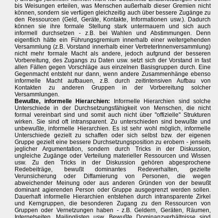
bis Weisungen erteilen, was Menschen außerhalb dieser Gremien nicht
können, sondern sie verfügen gleichzeitig auch über bessere Zugänge zu
den Ressourcen (Geld, Geräte, Kontakte, Informationen usw.). Dadurch
können sie ihre formale Stellung stark untermauern und sich auch
informell durchsetzen - z.B. bei Wahlen und Abstimmungen. Denn
eigentlich hätte ein Führungsgremium innerhalb einer weitergehenden
Versammlung (z.B. Vorstand innerhalb einer VertreterInnenversammlung)
nicht mehr formale Macht als andere, jedoch aufgrund der besseren
Vorbereitung, des Zugangs zu Daten usw. setzt sich der Vorstand in fast
allen Fällen gegen Vorschläge aus einzelnen Basisgruppen durch. Eine
Gegenmacht entsteht nur dann, wenn andere Zusammenhänge ebenso
informelle Macht aufbauen, z.B. durch zeitintensiven Aufbau von
Kontakten zu anderen Gruppen in der Vorbereitung solcher
Versammlungen.
Bewußte, informelle Hierarchien:
Informelle Hierarchien sind solche
Unterschiede in der Durchsetzungsfähigkeit von Menschen, die nicht
formal vereinbart sind und somit auch nicht über "offizielle" Strukturen
wirken. Sie sind oft intransparent. Zu unterschieden sind bewußte und
unbewußte, informelle Hierarchien. Es ist sehr wohl möglich, informelle
Unterschiede gezielt zu schaffen oder sich selbst bzw. der eigenen
Gruppe gezielt eine bessere Durchsetzungsposition zu erobern - jenseits
jeglicher Argumentation, sondern durch Tricks in der Diskussion,
ungleiche Zugänge oder Verteilung materieller Ressourcen und Wissen
usw. Zu den Tricks in der Diskussion gehören abgesprochene
Redebeiträge, bewußt dominantes Redeverhalten, gezielte
Verunsicherung oder Diffamierung von Personen, die wegen
abweichender Meinung oder aus anderen Gründen von der bewußt
dominant agierenden Person oder Gruppe ausgegrenzt werden sollen.
Dauerhaft informelle Hierarchien entstehen durch intransparente Zirkel
und Kerngruppen, die besonderen Zugang zu den Ressourcen von
Gruppen oder Vernetzungen haben - z.B. Geldern, Geräten, Räumen,
Internetseiten, Mailinglisten usw. Bewußte Dominanzverhältnisse sind