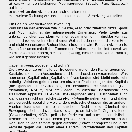
a) was wir an den bisherigen Mobilisierungen (Seattle, Prag, Nizza etc.)
gut finden,
b) was wir an den Aktionen politisch kritisieren und
c) in welche Richtung wir uns eine internationale Vernetzung vorstellen.
Ein Gefuehl von weltweiter Bewegung...
Was uns an den Aktionen wie in Seattle, Prag oder zuletzt in Nizza Spass
und Mut macht ist die internationale Dimension. Viele Leute aus
unterschiedlichen Laendern kommen zusammen, um in direkter Form zu
zeigen, dass sie sich nicht mit einer Welt zufrieden geben, die vom Geld
und nicht von unseren Beduerfnissen bestimmt wird. Bei den Aktionen ist
Raum fuer unterschiedliche Formen des Protests und sie sind, soweit wir
es mitbekommen haben, nicht so langweilig, bierernst und verbal-radikal,
wie sonst gerade ueblich.
...aber mit wem, wogegen und wohin?
Die „revolutionaeren“ Teile der Bewegung wollen den Kampf gegen den
Kapitalismus, gegen Ausbeutung und Unterdrueckung vorantreiben. Was
aber unter „Kapital“ oder „Kapitalismus“ verstanden wird, bleibt meist sehr
nebelig. Meistens geht es nur um einzelne Erscheinungen des Kapitals
(die globalen Finanzstroeme), um besondere Massnahmen (Gatt-
Abkommen, NAFTA, MAI etc.) oder um einzelne Bestandteile des
staatlichen Apparats (EU-Gipfel, IWF-Tagungen etc.). Es ist vielen auch
klar, dass es nicht um solche „Ein-Punkt“-Angriffe gehen kann und daher
wird versucht, moeglichst viele andere politische Gruppen, die an anderen
Fronten kaempfen, mit einzubeziehen. Nicht diese Offenheit der
Bewegung fuehrt dazu, dass sich „reformistische“ Organisationen
(Gewerkschaften, NGOs, politische Parteien) und auch nationalistische
Vereine an den Protesten beteiligen koennen. Es liegt vielmehr an der
Reduzierung des Kampfs gegen einzelne „Schweineprojekte“ und kurze
Proteste gegen die Treffen einer Handvoll VertreterInnen des Kapitals
bzw. Staats.