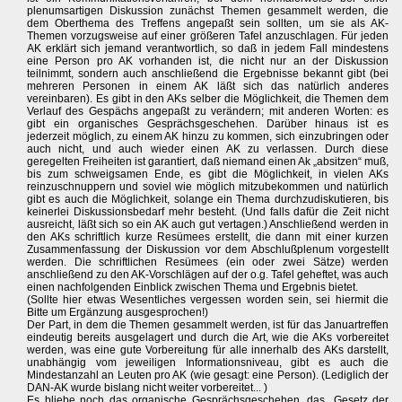
plenumsartigen Diskussion zunächst Themen gesammelt werden, die
dem Oberthema des Treffens angepaßt sein sollten, um sie als AK-
Themen vorzugsweise auf einer größeren Tafel anzuschlagen. Für jeden
AK erklärt sich jemand verantwortlich, so daß in jedem Fall mindestens
eine Person pro AK vorhanden ist, die nicht nur an der Diskussion
teilnimmt, sondern auch anschließend die Ergebnisse bekannt gibt (bei
mehreren Personen in einem AK läßt sich das natürlich anderes
vereinbaren). Es gibt in den AKs selber die Möglichkeit, die Themen dem
Verlauf des Gespächs angepaßt zu verändern; mit anderen Worten: es
gibt ein organisches Gesprächsgeschehen. Darüber hinaus ist es
jederzeit möglich, zu einem AK hinzu zu kommen, sich einzubringen oder
auch nicht, und auch wieder einen AK zu verlassen. Durch diese
geregelten Freiheiten ist garantiert, daß niemand einen Ak „absitzen“ muß,
bis zum schweigsamen Ende, es gibt die Möglichkeit, in vielen AKs
reinzuschnuppern und soviel wie möglich mitzubekommen und natürlich
gibt es auch die Möglichkeit, solange ein Thema durchzudiskutieren, bis
keinerlei Diskussionsbedarf mehr besteht. (Und falls dafür die Zeit nicht
ausreicht, läßt sich so ein AK auch gut vertagen.) Anschließend werden in
den AKs schriftlich kurze Resümees erstellt, die dann mit einer kurzen
Zusammenfassung der Diskussion vor dem Abschlußplenum vorgestellt
werden. Die schriftlichen Resümees (ein oder zwei Sätze) werden
anschließend zu den AK-Vorschlägen auf der o.g. Tafel geheftet, was auch
einen nachfolgenden Einblick zwischen Thema und Ergebnis bietet.
(Sollte hier etwas Wesentliches vergessen worden sein, sei hiermit die
Bitte um Ergänzung ausgesprochen!)
Der Part, in dem die Themen gesammelt werden, ist für das Januartreffen
eindeutig bereits ausgelagert und durch die Art, wie die AKs vorbereitet
werden, was eine gute Vorbereitung für alle innerhalb des AKs darstellt,
unabhängig vom jeweiligen Informationsniveau, gibt es auch die
Mindestanzahl an Leuten pro AK (wie gesagt: eine Person). (Lediglich der
DAN-AK wurde bislang nicht weiter vorbereitet... )
Es bliebe noch das organische Gesprächsgeschehen, das „Gesetz der