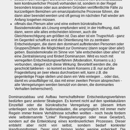
kein kontinuierlicher Prozeß vorhanden ist, sondern in der Regel
besonders krasse oder aus anderen Gründen veröffentlichte Fälle zu
kurzzeitigem Bemühen um emanzipatorische Prozesse führen, die
dann aber beendet werden und oft genug im nächsten Fall wieder am
Anfang losgehen müssen.
oftmals das Plenum aller und eine extrem bürokratische
Basisdemokratie als Lösung empfunden wird; in der Hoffnung, daß
dann, wenn alle alles entscheiden können, auch die
Gleichberechtigung am größten ist. Das aber ist ein Trugschluß - ganz
im Gegenteil schafft es erst die Orientierung hin zu zentralen
Entscheidungen, die dann den dominant auftretenden Personen oder
Gruppen/Zirkeln die Möglichkeit zur Dominanz (dann sogar über alle!)
geben. Basisdemokratie im Sinne von "alle entscheiden über alles" ist
eine Zentralisierung und fördert Dominanzen. Wird es noch mit
verregelten Entscheidungsverfahren (Moderation, Konsens u.ä.)
verbunden, steigert sich diese Wirkung: Bevorteilt werden die, die
geschickt taktieren - so kommt es beim Konsens z.B. nur auf die
Fragestellung an (wer etwas durchsetzen will, kann z.B. die
gegenteilige Frage stellen und dann ein Veto einlegen ... oder das,
damit es unauffälliger ist, das mit einer zweiten Person absprechen -
alle Verregelungen werden benutzt von denen, die dominantes
Verhalten beherrschen!).
Dominanzabbau und Aufbau herrschaftsfreier Entscheidungsverfahren
bedürfen ganz anderer Strategien. Es kommt nicht auf den spektakulären
Einzelfall oder die bürokratische Verregelung an (diesem Irrtum
unterliegen schon die Nationalstaaten, die ursprünglich mit immer mehr
Regeln immer freiere Verhältnisse schaffen wollten - noch heute fordern
viele selbsternannte "Linke" Reregulierungen oder neue Gesetze!),
sondern auf die Entwicklung eines kontinuierlichen Prozesses. Dieser
entsteht aber nicht von selbst, sondern bedarf konkreter
Handlungsformen. Derer sind bislang leider wenige entwickelt. Die