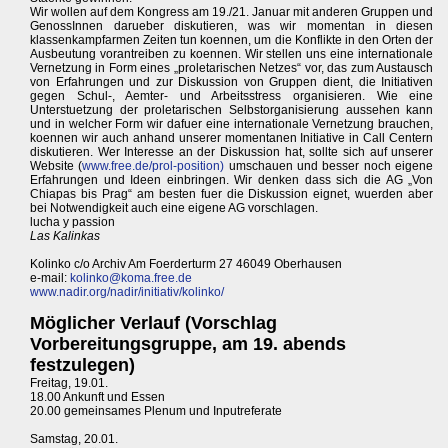
Wir wollen auf dem Kongress am 19./21. Januar mit anderen Gruppen und
GenossInnen darueber diskutieren, was wir momentan in diesen
klassenkampfarmen Zeiten tun koennen, um die Konflikte in den Orten der
Ausbeutung vorantreiben zu koennen. Wir stellen uns eine internationale
Vernetzung in Form eines „proletarischen Netzes“ vor, das zum Austausch
von Erfahrungen und zur Diskussion von Gruppen dient, die Initiativen
gegen Schul-, Aemter- und Arbeitsstress organisieren. Wie eine
Unterstuetzung der proletarischen Selbstorganisierung aussehen kann
und in welcher Form wir dafuer eine internationale Vernetzung brauchen,
koennen wir auch anhand unserer momentanen Initiative in Call Centern
diskutieren. Wer Interesse an der Diskussion hat, sollte sich auf unserer
Website (
www.free.de/prol-position)
umschauen und besser noch eigene
Erfahrungen und Ideen einbringen. Wir denken dass sich die AG „Von
Chiapas bis Prag“ am besten fuer die Diskussion eignet, wuerden aber
bei Notwendigkeit auch eine eigene AG vorschlagen.
lucha y passion
Las Kalinkas
Kolinko c/o Archiv Am Foerderturm 27 46049 Oberhausen
e-mail:
kolinko@koma.free.de
www.nadir.org/nadir/initiativ/kolinko/
Möglicher Verlauf (Vorschlag
Vorbereitungsgruppe, am 19. abends
festzulegen)
Freitag, 19.01.
18.00 Ankunft und Essen
20.00 gemeinsames Plenum und Inputreferate
Samstag, 20.01.