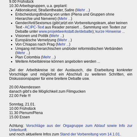
9.00 Frühstück
10.30 Arbeitsgruppen, u.a. geplant:
Aktionskunst, Straßentheater, Satire (
Mehr ...
)
Entscheidungsfindung von unten (Plena und Gruppen ohne
Hierarchie und Nerverei) (
Mehr ...
)
Gender/AntiSexismus (gibt jetzt ein Vorbereitungsteam, aber keinen
Text -
AC/PC-Text
aus Reader zensiert ... Sammlung von Texten zur
Debatte unter
www.projektwerkstatt.de/debatte
);
kurze Hinweise ...
Visionen und Politik (
Mehr ...
)
Europäische Vernetzung (
Mehr ...
)
Von Chiapas nach Prag (
Mehr ...
)
Umgang mit hierarchischen und/oder reformistischen Verbänden
(
Mehr ...
)
Plan Colombia (
Mehr ...
)
Weitere Arbeitskreise können angeboten werden ...
Ziel der Arbeitskreise ist der Austausch, die Erarbeitung konkreter
Vorschläge und möglichst ein Abschluß zu weiteren Schritten, ein
Diskussionspapier für eine breitere Debatte usw.
20.00 Abendessen
danach gibt’s die Möglichkeit zum Filmgucken
22.00 Fete !!!
Sonntag, 21.01.
10.00 Frühstück
11.30 Plenum/Plena
15.00 Essen
Achtung:
Vorschläge aus der Orgagruppe zum Ablauf sowie Info zur
Unterkunft
.
und noch aktuellere Infos zum
Stand der Vorbereitung vom 14.1.01
.