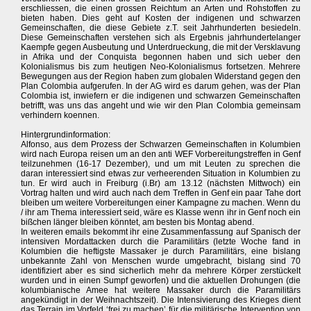
erschliessen, die einen grossen Reichtum an Arten und Rohstoffen zu
bieten haben. Dies geht auf Kosten der indigenen und schwarzen
Gemeinschaften, die diese Gebiete z.T. seit Jahrhunderten besiedeln.
Diese Gemeinschaften verstehen sich als Ergebnis jahrhundertelanger
Kaempfe gegen Ausbeutung und Unterdrueckung, die mit der Versklavung
in Afrika und der Conquista begonnen haben und sich ueber den
Kolonialismus bis zum heutigen Neo-Kolonialismus fortsetzen. Mehrere
Bewegungen aus der Region haben zum globalen Widerstand gegen den
Plan Colombia aufgerufen. In der AG wird es darum gehen, was der Plan
Colombia ist, inwiefern er die indigenen und schwarzen Gemeinschaften
betrifft, was uns das angeht und wie wir den Plan Colombia gemeinsam
verhindern koennen.
Hintergrundinformation:
Alfonso, aus dem Prozess der Schwarzen Gemeinschaften in Kolumbien
wird nach Europa reisen um an den anti WEF Vorbereitungstreffen in Genf
teilzunehmen (16-17 Dezember), und um mit Leuten zu sprechen die
daran interessiert sind etwas zur verheerenden Situation in Kolumbien zu
tun. Er wird auch in Freiburg (i.Br) am 13.12 (nächsten Mittwoch) ein
Vortrag halten und wird auch nach dem Treffen in Genf ein paar Tahe dort
bleiben um weitere Vorbereitungen einer Kampagne zu machen. Wenn du
/ ihr am Thema interessiert seid, wäre es Klasse wenn ihr in Genf noch ein
bißchen länger bleiben könntet, am besten bis Montag abend.
In weiteren emails bekommt ihr eine Zusammenfassung auf Spanisch der
intensiven Mordattacken durch die Paramilitärs (letzte Woche fand in
Kolumbien die heftigste Massaker je durch Paramilitärs, eine bislang
unbekannte Zahl von Menschen wurde umgebracht, bislang sind 70
identifiziert aber es sind sicherlich mehr da mehrere Körper zerstückelt
wurden und in einen Sumpf geworfen) und die aktuellen Drohungen (die
kolumbianische Amee hat weitere Massaker durch die Paramilitärs
angekündigt in der Weihnachtszeit). Die Intensivierung des Krieges dient
das Terrain im Vorfeld ‘frei zu machen’ für die militärische Intervention von